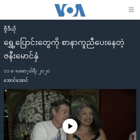
သုံး
ရ
လွယ်ကူ
ဗွီဒီယို
မူလစာမျက်နှာ
စေ
ရွှေ့ပြောင်းတွေကို စာနာကူညီပေးနေတဲ့
မြန်မာ
သည့်
ဇနီးမောင်နှံ
ကမ္ဘာ့သတင်းများ
Link
ဗွီဒီယို
နိုင်ငံတကာ
များ
၁၁ ေဖေဖာ္၀ါရီ၊ ၂၀၂၀
သတင်းလွတ်လပ်ခွင့်
အမေရိကန်
အောင်အောင်
ပင်မ
ရပ်ဝန်းတခု လမ်းတခု အလွန်
တရုတ်
အကြောင်းအရာ
သို့
အင်္ဂလိပ်စာလေ့လာမယ်
အစ္စရေး-ပါလက်စတိုင်း
ကျော်
အပတ်စဉ်ကဏ္ဍများ
အမေရိကန်သုံးအီဒီယံ
ကြည့်
ရေဒီယိုနှင့်ရုပ်သံ အချက်အလက်များ
မကြေးမုံရဲ့ အင်္ဂလိပ်စာ
ရေဒီယို
ရန်
No media source currently available
ပင်မ
ရေဒီယို/တီဗွီအစီအစဉ်
ရုပ်ရှင်ထဲက အင်္ဂလိပ်စာ
တီဗွီ