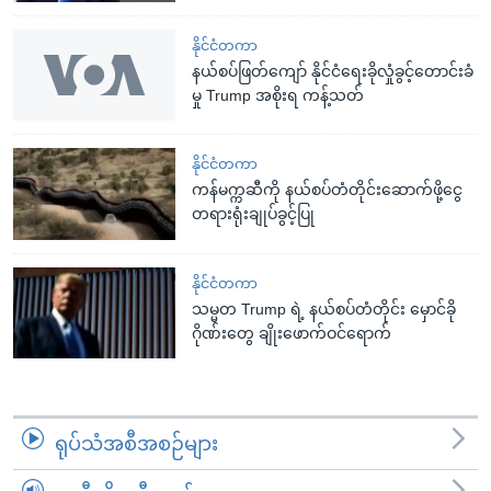
နိုင်ငံတကာ
နယ်စပ်ဖြတ်ကျော် နိုင်ငံရေးခိုလှုံခွင့်တောင်းခံ
မှု Trump အစိုးရ ကန့်သတ်
နိုင်ငံတကာ
ကန်မက္ကဆီကို နယ်စပ်တံတိုင်းဆောက်ဖို့ငွေ
တရားရုံးချုပ်ခွင့်ပြု
နိုင်ငံတကာ
သမ္မတ Trump ရဲ့ နယ်စပ်တံတိုင်း မှောင်ခို
ဂိုဏ်းတွေ ချိုးဖောက်ဝင်ရောက်
ရုပ်သံအစီအစဉ်များ