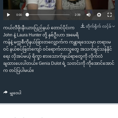
အ
သုတပဒေသာ အင်္ဂလိပ်စာ
ညွန်း
Learning English
0:00
2:39
စာမျက်နှာ
သို့
ဗွီအိုအေ လူမှုကွန်ယက်များ
တိုက်ရိုက် လင့်ခ်
ကယ်လီဖိုးနီးယားပြည်နယ် တောင်ပိုင်းက
ကျော်
John နဲ့ Laura Hunter တို့ နှစ်ဦးဟာ အမေရိ
ကြည့်
ကန်နဲ့ မက္ကစီကိုနယ်ခြားတလျှောက်က ကန္တာရဒေသမှာ တရားမ
ရန်
ဘာသာစကားများ
ဝင် နယ်စပ်ဖြတ်ကျော် ဝင်ရောက်လာသူတွေ အသက်ရှင်သန်နိုင်
ရှာဖွေ
ရေး လိုအပ်မယ့် ရိက္ခာ စားသောက်ဖွယ်ရာတွေကို လိုက်လံ
ရန်
ချထားပေးပါတယ်။ Genia Dulot ရဲ့ သတင်းကို ကိုအောင်အောင်
နေရာ
က တင်ပြပါမယ်။
သို့
ကျော်
ရန်
မျှဝေပါ