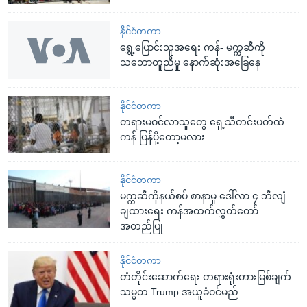
နိုင်ငံတကာ
ရွှေ့ပြောင်းသူအရေး ကန်- မက္ကဆီကို
သဘောတူညီမှု နောက်ဆုံးအခြေနေ
နိုင်ငံတကာ
တရားမဝင်လာသူတွေ ရှေ့သီတင်းပတ်ထဲ
ကန် ပြန်ပို့တော့မလား
နိုင်ငံတကာ
မက္ကဆီကိုနယ်စပ် စာနာမှု ဒေါ်လာ ၄ ဘီလျံ
ချထားရေး ကန်အထက်လွှတ်တော်
အတည်ပြု
နိုင်ငံတကာ
တံတိုင်းဆောက်ရေး တရားရုံးတားမြစ်ချက်
သမ္မတ Trump အယူခံဝင်မည်