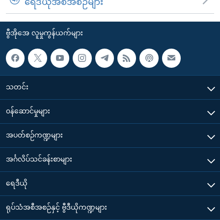
ရေဒီယိုအစီအစဉ်များ
ဗွီအိုအေ လူမှုကွန်ယက်များ
သတင်း
၀န်ဆောင်မှုများ
အပတ်စဉ်ကဏ္ဍများ
အင်္ဂလိပ်သင်ခန်းစာများ
ရေဒီယို
ရုပ်သံအစီအစဉ်နှင့် ဗွီဒီယိုကဏ္ဍများ