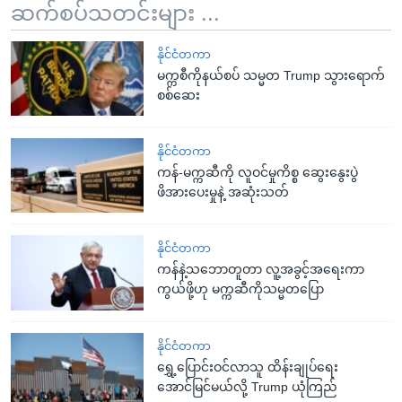
ဆက်စပ်သတင်းများ ...
နိုင်ငံတကာ
မက္ကစီကိုနယ်စပ် သမ္မတ Trump သွားရောက်
စစ်ဆေး
နိုင်ငံတကာ
ကန်-မက္ကဆီကို လူဝင်မှုကိစ္စ ဆွေးနွေးပွဲ
ဖိအားပေးမှုနဲ့ အဆုံးသတ်
နိုင်ငံတကာ
ကန်နဲ့သဘောတူတာ လူ့အခွင့်အရေးကာ
ကွယ်ဖို့ဟု မက္ကဆီကိုသမ္မတပြော
နိုင်ငံတကာ
ရွှေ့ပြောင်းဝင်လာသူ ထိန်းချုပ်ရေး
အောင်မြင်မယ်လို့ Trump ယုံကြည်