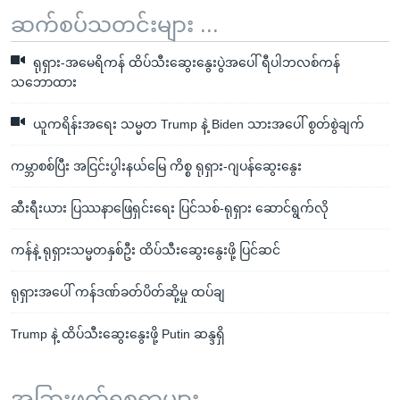
ဆက်စပ်သတင်းများ ...
ရုရှား-အမေရိကန် ထိပ်သီးဆွေးနွေးပွဲအပေါ် ရီပါဘလစ်ကန်
သဘောထား
ယူကရိန်းအရေး သမ္မတ Trump နဲ့ Biden သားအပေါ် စွတ်စွဲချက်
ကမ္ဘာစစ်ပြီး အငြင်းပွါးနယ်မြေ ကိစ္စ ရုရှား-ဂျပန်ဆွေးနွေး
ဆီးရီးယား ပြဿနာဖြေရှင်းရေး ပြင်သစ်-ရုရှား ဆောင်ရွက်လို
ကန်နဲ့ ရုရှားသမ္မတနှစ်ဦး ထိပ်သီးဆွေးနွေးဖို့ ပြင်ဆင်
ရုရှားအပေါ် ကန်ဒဏ်ခတ်ပိတ်ဆို့မှု ထပ်ချ
Trump နဲ့ ထိပ်သီးဆွေးနွေးဖို့ Putin ဆန္ဒရှိ
အခြားဖတ်ရှုစရာများ