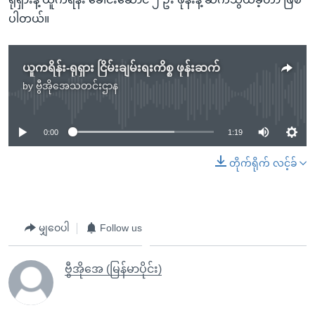
ပါတယ်။
ယူကရိန်း-ရုရှား ငြိမ်းချမ်းရးကိစ္စ ဖုန်းဆက်
by
ဗွီအိုအေသတင်းဌာန
No media source currently available
0:00
1:19
တိုက်ရိုက် လင့်ခ်
မျှဝေပါ
Follow us
ဗွီအိုအေ (မြန်မာပိုင်း)