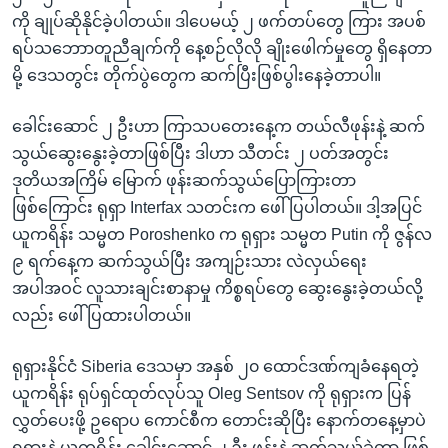
ကို ချုပ်ဆိုနိုင်ခဲ့ပါတယ်။ ဒါပေမယ့် ၂ ဖက်တပ်တွေ ကြား အပစ်
ရပ်သဘောာတူညီချက်ကို နေ့စဉ်လိုလို ချိုးဖေါက်မှုတွေ ရှိနေတာ
မို့ ဒေသတွင်း တိုက်ပွဲတွေက ဆက်ပြီးဖြစ်ပွါးနေခဲ့တာပါ။
ခေါင်းဆောင် ၂ ဦးဟာ ကြာသပတေးနေ့က တယ်လီဖုန်းနဲ့ ဆက်
သွယ်ဆွေးနွေးခဲ့တာဖြစ်ပြီး ဒါဟာ သီတင်း ၂ ပတ်အတွင်း
ဒုတိယအကြိမ် မြောက် ဖုန်းဆက်သွယ်ပြောကြားတာ
ဖြစ်ကြောင်း ရုရှာ Interfax သတင်းက ဖေါ်ပြပါတယ်။ ဒါ့အပြင်
ယူကရိန်း သမ္မတ Poroshenko က ရုရှား သမ္မတ Putin ကို ဇွန်လ
၉ ရက်နေ့က ဆက်သွယ်ပြီး အကျဉ်းသား လဲလှယ်ရေး
အပါအဝင် လူသားချင်းစာနာမှု ကိစ္စရပ်တွေ ဆွေးနွေးခဲ့တယ်လို့
လည်း ဖေါ်ပြထားပါတယ်။
ရုရှားနိုင်ငံ Siberia ဒေသမှာ အနှစ် ၂၀ ထောင်ဒဏ်ကျခံနေရတဲ့
ယူကရိန်း ရုပ်ရှင်ထုတ်လုပ်သူ Oleg Sentsov ကို ရုရှားက ပြန်
လွှတ်ပေးဖို့ ဥရောပ ကောင်စီက တောင်းဆိုပြီး နောက်တနေ့မှာပဲ
ရုရှားနဲ့ ယူကရိန်း ခေါင်းဆောင် ၂ ဦး ဖုန်းနဲ့ ဆက်သွယ်ခဲ့တာ ဖြစ်