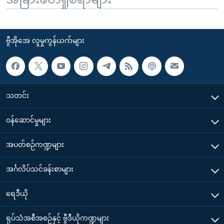
ဗွီအိုအေ လူမှုကွန်ယက်များ
သတင်း
၀န်ဆောင်မှုများ
အပတ်စဉ်ကဏ္ဍများ
အင်္ဂလိပ်သင်ခန်းစာများ
ရေဒီယို
ရုပ်သံအစီအစဉ်နှင့် ဗွီဒီယိုကဏ္ဍများ