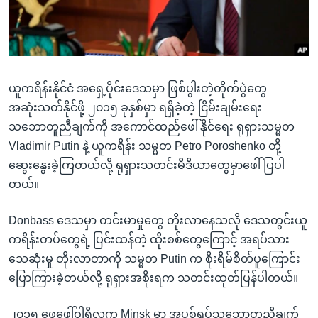
အ
သုတပဒေသာ အင်္ဂလိပ်စာ
ညွန်း
Learning English
စာမျက်နှာ
သို့
ဗွီအိုအေ လူမှုကွန်ယက်များ
ကျော်
ယူကရိန်းနိုင်ငံ အရှေ့ပိုင်းဒေသမှာ ဖြစ်ပွါးတဲ့တိုက်ပွဲတွေ
ကြည့်
အဆုံးသတ်နိုင်ဖို့ ၂၀၁၅ ခုနှစ်မှာ ရရှိခဲ့တဲ့ ငြိမ်းချမ်းရေး
ရန်
သဘောတူညီချက်ကို အကောင်ထည်ဖေါ်နိုင်ရေး ရုရှားသမ္မတ
ဘာသာစကားများ
ရှာဖွေ
Vladimir Putin နဲ့ ယူကရိန်း သမ္မတ Petro Poroshenko တို့
ရန်
ဆွေးနွေးခဲ့ကြတယ်လို့ ရုရှားသတင်းမီဒီယာတွေမှာဖေါ်ပြပါ
နေရာ
တယ်။
သို့
ကျော်
Donbass ဒေသမှာ တင်းမာမှုတွေ တိုးလာနေသလို ဒေသတွင်းယူ
ရန်
ကရိန်းတပ်တွေရဲ့ ပြင်းထန်တဲ့ ထိုးစစ်တွေကြောင့် အရပ်သား
သေဆုံးမှု တိုးလာတာကို သမ္မတ Putin က စိုးရိမ်စိတ်ပူကြောင်း
ပြောကြားခဲ့တယ်လို့ ရုရှားအစိုးရက သတင်းထုတ်ပြန်ပါတယ်။
၂၀၁၅ ဖေဖေါ်ဝါရီလက Minsk မှာ အပစ်ရပ်သဘောတူညီချက်