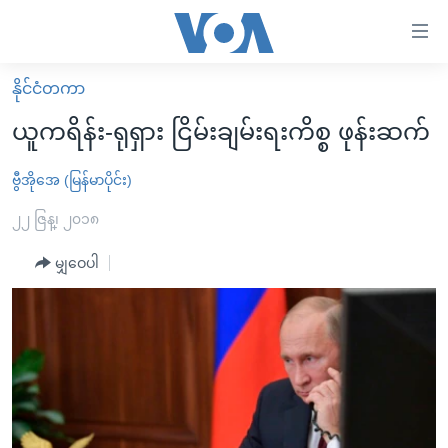
သုံး
ရ
လွယ်ကူ
နိုင်ငံတကာ
မူလစာမျက်နှာ
စေ
ယူကရိန်း-ရုရှား ငြိမ်းချမ်းရးကိစ္စ ဖုန်းဆက်
မြန်မာ
သည့်
ကမ္ဘာ့သတင်းများ
ဗွီအိုအေ (မြန်မာပိုင်း)
Link
ဗွီဒီယို
နိုင်ငံတကာ
၂၂ ဇြန္၊ ၂၀၁၈
များ
သတင်းလွတ်လပ်ခွင့်
အမေရိကန်
မျှဝေပါ
ပင်မ
ရပ်ဝန်းတခု လမ်းတခု အလွန်
တရုတ်
အကြောင်းအရာ
သို့
အင်္ဂလိပ်စာလေ့လာမယ်
အစ္စရေး-ပါလက်စတိုင်း
ကျော်
အပတ်စဉ်ကဏ္ဍများ
အမေရိကန်သုံးအီဒီယံ
ကြည့်
ရေဒီယိုနှင့်ရုပ်သံ အချက်အလက်များ
မကြေးမုံရဲ့ အင်္ဂလိပ်စာ
ရေဒီယို
ရန်
ပင်မ
ရေဒီယို/တီဗွီအစီအစဉ်
ရုပ်ရှင်ထဲက အင်္ဂလိပ်စာ
တီဗွီ