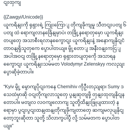
ငျးထှကျ
{{Zawgyi/Unicode}}
ယူကရိနျးကို ရုရှားရဲ့ ကြုးကြောျ တိုကျခိုကျမှု သီတငျးပတျ ၆
ပတျ ထဲ ရောကျလာနခြေိနျမှာပဲ၊ တခြို့နရောတှမှော ယူကရိနျး
တပျတှေ အသာစီးရလာနကွေောငျး ယူကရိနျးနဲ့ အနောကျနိုငျငံ
တာဝနျရှိသူတှကေ ပွောပါတယျ။ မွို့တောျ အနီးဝနျးကငြျ
အပါအဝငျ တခြို့နရောတှမှော ရုရှားတပျတှကေို အသာရန
ကွေောငျး ယူကရိနျးသမ်မတ Volodymyr Zelenskyy ကလညျး
ပွောဆိုခဲ့တာပါ။
“Kyiv မွို့ မွောကျပိုငျးကနေ Chernihiv ကိုဦးတညျရာ၊ Sumy ဒ
သေထဲမှာဆို ဝငျတိုကျလာသူတှေ ပွနျဆုတျဖို့ တှနျးထုတျနိုငျန
တောပါ။ မတျလ လဝကျလောကျ သူတို့ထိနျးခြုပျထားတဲ့ န
ရောမှာ ပွငျးပွငျးထနျထနျတိုကျခိုကျတာတှေ ဆကျမလုပျနိုငျ
တော့ဘူးဆိုတာ သူတို့ သိလာကွပါပွီ လို့ သမ်မတက ပွောပါတ
ယျ။”