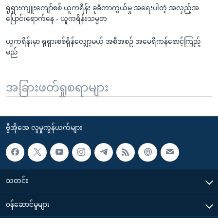
ရုရှားကျူးကျော်စစ် ယူကရိန်း ခုခံကာကွယ်မှု အရေးပါတဲ့ အလှည့်အ
ပြောင်းရောက်နေ - ယူကရိန်းသမ္မတ
ယူကရိန်းမှာ ရုရှားစစ်ရှိန်လျှော့မယ့် အစီအစဉ် အမေရိကန်စောင့်ကြည့်
မည်
အခြားဖတ်ရှုစရာများ
ဗွီအိုအေ လူမှုကွန်ယက်များ
သတင်း
၀န်ဆောင်မှုများ