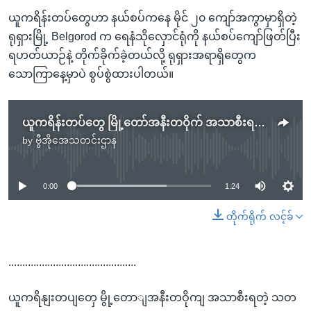
ယူကရိန်းတပ်တွေဟာ နယ်စပ်ကနေ မိုင် ၂၀ ကျော်အကွာမှာရှိတဲ့
ရုရှားမြို့ Belgorod က ရေနံသိုလှောင်ရုံကို နယ်စပ်ကျော်ဖြတ်ပြီး
ရဟတ်ယာဉ်နဲ့ တိုက်ခိုက်ခဲ့တယ်လို့ ရုရှားအရာရှိတွေက
သောကြာနေ့မှာပဲ စွပ်စွဲထားပါတယ်။
ယူကရိန်းတပ်တွေ မြို့တော်အနီးတဝိုက် အသာစီးရတဲ့ သတင်းထွက်
by
ဗွီအိုအေသတင်းဌာန
No media source currently available
0:00
1:24
တိုက်ရိုက် လင့်ခ်
..............................................
ယူကရိနျးတပျတှေ မွို့တောျအနီးတဝိုကျ အသာစီးရတဲ့ သတ