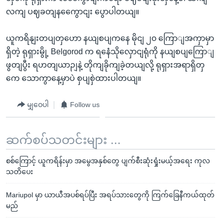
လကျ ပဈခတျနကွေောငျး ပွောပါတယျ။
ယူကရိနျးတပျတှဟော နယျစပျကနေ မိုငျ ၂၀ ကြောျအကှာမှာ
ရှိတဲ့ ရုရှားမွို့ Belgorod က ရနေံသိုလှောငျရုံကို နယျစပျကြောျ
ဖွတျပွီး ရဟတျယာဉျနဲ့ တိုကျခိုကျခဲ့တယျလို့ ရုရှားအရာရှိတှ
ကေ သောကွာနေ့မှာပဲ စှပျစှဲထားပါတယျ။
မျှဝေပါ
Follow us
ဆက်စပ်သတင်းများ ...
စစ်ကြောင့် ယူကရိန်းမှာ အမွေအနှစ်တွေ ပျက်စီးဆုံးရှုံးမယ့်အရေး ကုလ
သတိပေး
Mariupol မှာ ယာယီအပစ်ရပ်ပြီး အရပ်သားတွေကို ကြက်ခြေနီကယ်ထုတ်
မည်