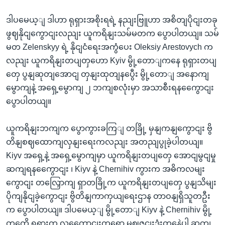
ဒါပမေယ့ျ ဒါဟာ ရုရှားအစိုးရရဲ့ နညျးဗြူဟာ အစိတျပိုငျးတခု
ဖွဈနိုငျကွောငျးလညျး ယူကရိနျးသမ်မတက ပွောပါတယျ။ သမ်
မတ Zelenskyy ရဲ့ နိုငျငံရေးအကွံပေး Oleksiy Arestovych က
လညျး ယူကရိနျးတပျတှဟော Kyiv မွို့တောျကနေ ရုရှားတပျ
တှေ ပွနျဆုတျအောငျ တှနျးထုတျနပွေီး မွို့တောျ အနောကျ
မွောကျနဲ့ အရှေ့မွောကျ ၂ ဘကျစလုံးမှာ အသာစီးရနကွေောငျး
ပွောပါတယျ။
ယူကရိနျးဘကျက ပွောကွားခကြျ တခြို့ မှနျကနျကွောငျး ဗွိ
တိနျစဈထောကျလှနျးရေးကလညျး အတညျပွုခဲ့ပါတယျ။
Kiyv အရှေ့နဲ့ အရှေ့မွောကျမှာ ယူကရိနျးတပျတှေ အောငျမွငျမှု
ဆကျရနကွေောငျး ၊ Kiyv နဲ့ Chernihiv ကွားက အဓိကလမျး
ကွောငျး တလြှောကျ ရှာတခြို့က ယူကရိနျးတပျတှေ ပွနျသိမျး
ပိုကျနိုငျခဲ့ကွောငျး ဗွိတိနျကာကှယျရေးဌာန တာဝနျရှိသူတဦး
က ပွောပါတယျ။ ဒါပမေယ့ျ မွို့တောျ Kiyv နဲ့ Chernihiv မွို့
တှကေို ရုရှားက လကွေောငျးကရော မဈဇငျးဒုံးတှနေဲ့ပါ ဆကျ