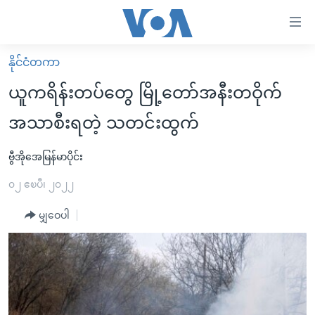
သုံး
ရ
လွယ်ကူ
နိုင်ငံတကာ
မူလစာမျက်နှာ
စေ
ယူကရိန်းတပ်တွေ မြို့တော်အနီးတဝိုက်
မြန်မာ
သည့်
အသာစီးရတဲ့ သတင်းထွက်
ကမ္ဘာ့သတင်းများ
Link
ဗွီဒီယို
နိုင်ငံတကာ
ဗွီအိုအေမြန်မာပိုင်း
များ
သတင်းလွတ်လပ်ခွင့်
အမေရိကန်
၀၂ ဧၿပီ၊ ၂၀၂၂
ပင်မ
ရပ်ဝန်းတခု လမ်းတခု အလွန်
တရုတ်
အကြောင်းအရာ
မျှဝေပါ
သို့
အင်္ဂလိပ်စာလေ့လာမယ်
အစ္စရေး-ပါလက်စတိုင်း
ကျော်
အပတ်စဉ်ကဏ္ဍများ
အမေရိကန်သုံးအီဒီယံ
ကြည့်
ရေဒီယိုနှင့်ရုပ်သံ အချက်အလက်များ
မကြေးမုံရဲ့ အင်္ဂလိပ်စာ
ရေဒီယို
ရန်
ပင်မ
ရေဒီယို/တီဗွီအစီအစဉ်
ရုပ်ရှင်ထဲက အင်္ဂလိပ်စာ
တီဗွီ