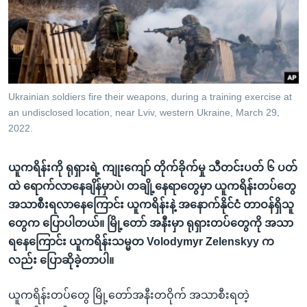
အ
သုတပဒေသာ အင်္ဂလိပ်စာ
ညွန်း
Learning English
စာမျက်နှာ
သို့
ဗွီအိုအေ လူမှုကွန်ယက်များ
ကျော်
ကြည့်
Ukrainian soldiers fire their weapons, during a training exercise at
an undisclosed location, near Lviv, western Ukraine, March 29,
ရန်
ဘာသာစကားများ
2022.
ရှာဖွေ
ရန်
ယူကရိန်းကို ရုရှားရဲ့ ကျုးကျော် တိုက်ခိုက်မှု သီတင်းပတ် ၆ ပတ်
နေရာ
ထဲ ရောက်လာနေချိန်မှာပဲ၊ တချို့နေရာတွေမှာ ယူကရိန်းတပ်တွေ
သို့
အသာစီးရလာနေကြောင်း ယူကရိန်းနဲ့ အနောက်နိုင်ငံ တာဝန်ရှိသူ
ကျော်
တွေက ပြောပါတယ်။ မြို့တော် အနီးမှာ ရုရှားတပ်တွေကို အသာ
ရန်
ရနေကြောင်း ယူကရိန်းသမ္မတ Volodymyr Zelenskyy က
လည်း ပြောဆိုခဲ့တာပါ။
ယူကရိန်းတပ်တွေ မြို့တော်အနီးတဝိုက် အသာစီးရတဲ့