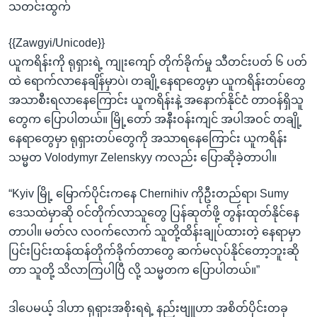
သတင်းထွက်
{{Zawgyi/Unicode}}
ယူကရိန်းကို ရုရှားရဲ့ ကျုးကျော် တိုက်ခိုက်မှု သီတင်းပတ် ၆ ပတ်
ထဲ ရောက်လာနေချိန်မှာပဲ၊ တချို့နေရာတွေမှာ ယူကရိန်းတပ်တွေ
အသာစီးရလာနေကြောင်း ယူကရိန်းနဲ့ အနောက်နိုင်ငံ တာဝန်ရှိသူ
တွေက ပြောပါတယ်။ မြို့တော် အနီးဝန်းကျင် အပါအဝင် တချို့
နေရာတွေမှာ ရုရှားတပ်တွေကို အသာရနေကြောင်း ယူကရိန်း
သမ္မတ Volodymyr Zelenskyy ကလည်း ပြောဆိုခဲ့တာပါ။
“Kyiv မြို့ မြောက်ပိုင်းကနေ Chernihiv ကိုဦးတည်ရာ၊ Sumy
ဒေသထဲမှာဆို ဝင်တိုက်လာသူတွေ ပြန်ဆုတ်ဖို့ တွန်းထုတ်နိုင်နေ
တာပါ။ မတ်လ လဝက်လောက် သူတို့ထိန်းချုပ်ထားတဲ့ နေရာမှာ
ပြင်းပြင်းထန်ထန်တိုက်ခိုက်တာတွေ ဆက်မလုပ်နိုင်တော့ဘူးဆို
တာ သူတို့ သိလာကြပါပြီ လို့ သမ္မတက ပြောပါတယ်။”
ဒါပေမယ့် ဒါဟာ ရုရှားအစိုးရရဲ့ နည်းဗျူဟာ အစိတ်ပိုင်းတခု