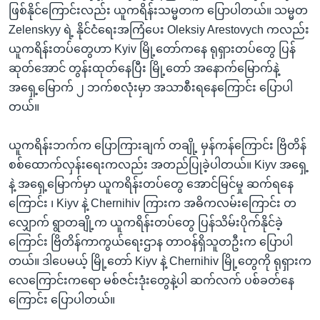
ဖြစ်နိုင်ကြောင်းလည်း ယူကရိန်းသမ္မတက ပြောပါတယ်။ သမ္မတ
Zelenskyy ရဲ့ နိုင်ငံရေးအကြံပေး Oleksiy Arestovych ကလည်း
ယူကရိန်းတပ်တွေဟာ Kyiv မြို့တော်ကနေ ရုရှားတပ်တွေ ပြန်
ဆုတ်အောင် တွန်းထုတ်နေပြီး မြို့တော် အနောက်မြောက်နဲ့
အရှေ့မြောက် ၂ ဘက်စလုံးမှာ အသာစီးရနေကြောင်း ပြောပါ
တယ်။
ယူကရိန်းဘက်က ပြောကြားချက် တချို့ မှန်ကန်ကြောင်း ဗြိတိန်
စစ်ထောက်လှန်းရေးကလည်း အတည်ပြုခဲ့ပါတယ်။ Kiyv အရှေ့
နဲ့ အရှေ့မြောက်မှာ ယူကရိန်းတပ်တွေ အောင်မြင်မှု ဆက်ရနေ
ကြောင်း ၊ Kiyv နဲ့ Chernihiv ကြားက အဓိကလမ်းကြောင်း တ
လျှောက် ရွာတချို့က ယူကရိန်းတပ်တွေ ပြန်သိမ်းပိုက်နိုင်ခဲ့
ကြောင်း ဗြိတိန်ကာကွယ်ရေးဌာန တာဝန်ရှိသူတဦးက ပြောပါ
တယ်။ ဒါပေမယ့် မြို့တော် Kiyv နဲ့ Chernihiv မြို့တွေကို ရုရှားက
လေကြောင်းကရော မစ်ဇင်းဒုံးတွေနဲ့ပါ ဆက်လက် ပစ်ခတ်နေ
ကြောင်း ပြောပါတယ်။