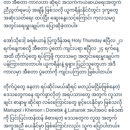
တာ အီစတာ ကာလဟာ ဆိုရင် အသက်ကယ်ဆယ်ရေးအတွက်
ညီညွတ်ရမယ့် အချိန် ဖြစ်သလို ယူကရိန်းနိုင်ငံတွင်း ဒုက္ခတွေ
အဆုံးသတ်ရေး ထပ်ပြီး ဆွေးနွေးသင့်ကြောင်း ကုလသမဂ္ဂ
အတွင်းရေးမှူးချုပ်က ပြောဆိုခဲ့တာပါ။
အော်သိုဒေါ့ ခရစ်ယာန် ပြက္ခဒိန်အရ Holy Thursday ဧပြီလ ၂၁
ရက်နေ့ကစလို့ အီစတာ ပွဲတော် ကျင်းပရာ ဧပြီလ ၂၄ ရက်နေ့
အထိ တိုက်ပွဲတွေ ရပ်ကြဖို့ ကုလသမဂ္ဂ အတွင်းရေးမှူးချုပ်က
ပန်ကြားထားတာပါ။ ယူကရိန်းနဲ့ ရုရှား ပြည်သူတွေဟာ အဲဒီ
ကာလမှာ အီစတာ ပွဲတော်ကို ကျင်းပကြတာ ဖြစ်ပါတယ်။
တိုက်ပွဲတွေ ခနတာ ရပ်ဆိုင်းမယ်ဆိုရင် မတည်မငြိမ်ဖြစ်နေတဲ့
ဒေသတွေကနေ ထွက်ခွာလိုတဲ့ အရပ်သားတွေ အတွက် လူသား
ချင်း စာနာမှု ဆိုင်ရာ လမ်းကြောင်းတွေ ဖွင့်ပေးနိုင်မှာ ဖြစ်သလို
Mariupol ၊ Kherson ၊ Donetsk နဲ့ Luhansk အပါအဝင် စစ်ဒဏ်
ကို ပြင်းပြင်းထန်ထန် ခံစားရတဲ့ ဒေသတွေက လူထု အတွက်
အကူအညီ ပေးနိုင်မှာ ဖြစ်ကြောင်းလည်း သူက ပြောပါတယ်။