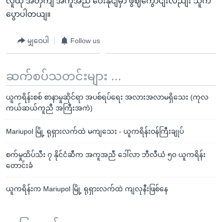
လူထု အတှကျ အကူအညီ ပေးနိုငျမှာ ဖွဈကွောငျးလညျး သူက
ပွောပါတယျ။
မျှဝေပါ
Follow us
ဆက်စပ်သတင်းများ ...
ယူကရိန်းစစ် စာနာမှုဆိုင်ရာ အပစ်ရပ်ရေး အလားအလာမရှိသေး (ကုလ
ကယ်ဆယ်ကူညီ အကြီးအကဲ)
Mariupol မြို့ ရုရှားလက်ထဲ မကျသေး - ယူကရိန်းဝန်ကြီးချုပ်
စက်မှုထိပ်သီး ၇ နိုင်ငံဆီက အကူအညီ ဒေါ်လာ ဘီလီယံ ၅၀ ယူကရိန်း
တောင်းခံ
ယူကရိန်းက Mariupol မြို့ ရုရှားလက်ထဲ ကျလုနီးဖြစ်နေ