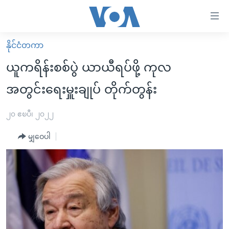
သုံး
ရ
လွယ်ကူ
နိုင်ငံတကာ
မူလစာမျက်နှာ
စေ
ယူကရိန်းစစ်ပွဲ ယာယီရပ်ဖို့ ကုလ
မြန်မာ
သည့်
အတွင်းရေးမှူးချုပ် တိုက်တွန်း
ကမ္ဘာ့သတင်းများ
Link
ဗွီဒီယို
နိုင်ငံတကာ
၂၀ ဧၿပီ၊ ၂၀၂၂
များ
သတင်းလွတ်လပ်ခွင့်
အမေရိကန်
ပင်မ
မျှဝေပါ
ရပ်ဝန်းတခု လမ်းတခု အလွန်
တရုတ်
အကြောင်းအရာ
သို့
အင်္ဂလိပ်စာလေ့လာမယ်
အစ္စရေး-ပါလက်စတိုင်း
ကျော်
အပတ်စဉ်ကဏ္ဍများ
အမေရိကန်သုံးအီဒီယံ
ကြည့်
ရေဒီယိုနှင့်ရုပ်သံ အချက်အလက်များ
မကြေးမုံရဲ့ အင်္ဂလိပ်စာ
ရေဒီယို
ရန်
ပင်မ
ရေဒီယို/တီဗွီအစီအစဉ်
ရုပ်ရှင်ထဲက အင်္ဂလိပ်စာ
တီဗွီ