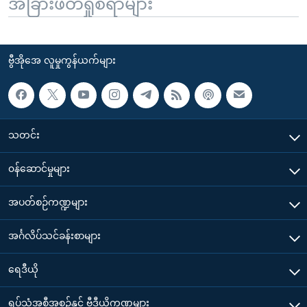
အခြားဖတ်ရှုစရာများ
ဗွီအိုအေ လူမှုကွန်ယက်များ
သတင်း
၀န်ဆောင်မှုများ
အပတ်စဉ်ကဏ္ဍများ
အင်္ဂလိပ်သင်ခန်းစာများ
ရေဒီယို
ရုပ်သံအစီအစဉ်နှင့် ဗွီဒီယိုကဏ္ဍများ