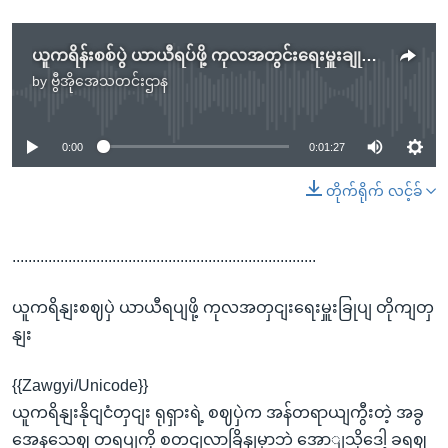
ယူကရိန်းစစ်ပွဲ ယာယီရပ်ဖို့ ကုလအတွင်းရေးမှူးချုပ် တိုက်တွန်း
by
ဗွီအိုအေသတင်းဌာန
No media source currently available
0:00
0:01:27
တိုက်ရိုက် လင့်ခ်
............................................................................
ယူကရိနျးစဈပှဲ ယာယီရပျဖို့ ကုလအတှငျးရေးမှူးခြုပျ တိုကျတှ
နျး
{{Zawgyi/Unicode}}
ယူကရိနျးနိုငျငံတှငျး ရုရှားရဲ့ စဈပှဲက အန်တရာယျကွီးတဲ့ အခွ
အေနသေဈ တရပျကို စတငျလာခြိနျမှာဘဲ အောျသိုဒေါ့ ခရဈ