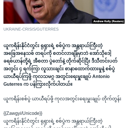
အ
သုတပဒေသာ အင်္ဂလိပ်စာ
ညွန်း
Learning English
စာမျက်နှာ
သို့
ဗွီအိုအေ လူမှုကွန်ယက်များ
UKRAINE-CRISIS/GUTERRES
ကျော်
ကြည့်
ယူကရိန်းနိုင်ငံတွင်း ရုရှားရဲ့ စစ်ပွဲက အန္တရာယ်ကြီးတဲ့
ရန်
ဘာသာစကားများ
အခြေအနေသစ် တရပ်ကို စတင်လာချိန်မှာဘဲ အော်သိုဒေါ့
ရှာဖွေ
ခရစ်ယာန်တို့ရဲ့ အီစတာ ပွဲတော်နဲ့ တိုက်ဆိုင်ပြီး ဒီသီတင်းပတ်
ရန်
အတွင်း ၄ ရက်ကြာ လူသားချင်း စာနာထောက်ထားမှုနဲ့ စစ်ပွဲ
နေရာ
ယာယီရပ်ကြဖို့ ကုလသမဂ္ဂ အတွင်းရေးမှူးချုပ် Antonio
သို့
Guterres က ပန်ကြားလိုက်ပါတယ်။
ကျော်
ရန်
ယူကရိန်းစစ်ပွဲ ယာယီရပ်ဖို့ ကုလအတွင်းရေးမှူးချုပ် တိုက်တွန်း
{{Zawgyi/Unicode}}
ယူကရိန်းနိုင်ငံတွင်း ရုရှားရဲ့ စစ်ပွဲက အန္တရာယ်ကြီးတဲ့