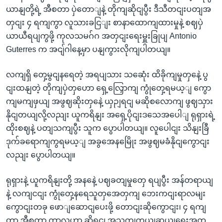
ယာနျတို့ရဲ့ အီစတာ ပှဲတောျနဲ့ တိုကျဆိုငျပွီး ဒီသီတငျးပတျအ
တှငျး ၄ ရကျကွာ လူသားခငြျး စာနာထောကျထားမှုနဲ့ စဈပှဲ
ယာယီရပျကွဖို့ ကုလသမဂ်ဂ အတှငျးရေးမှူးခြုပျ Antonio
Guterres က အငျ်ဂါနေ့မှာ ပနျကွားလိုကျပါတယျ။
လကျရှိ တှေ့မွငျနရေတဲ့ အရပျသား သဆေုံး ထိခိုကျမှုတှနေဲ့ ပွ
ငျးထနျတဲ့ တိုကျပှဲတှဟော ရှေ့လြှောကျ ကွုံတှေ့ရမယ့ျ ကွော
ကျမကျဖှယျ အဖွဈဆိုးတှနေဲ့ ယှဉျရငျ မဆိုစလောကျ ဖွဈသှား
နိုငျတယျလို့လညျး ယူကရိနျး အရှေ့ပိုငျးဒသေအပေါျ ရုရှားရဲ့
ထိုးစဈနဲ့ ပတျသကျပွီး သူက ပွောပါတယျ။ လူပေါငျး သိနျးခြီ
ဒုက်ခရောကျကွရမယ့ျ အခွအေနမြေိုး အဖွဈမခံနိုငျကွောငျး
လညျး ပွောပါတယျ။
ရုရှားနဲ့ ယူကရိနျးတို့ အနနေဲ့ ပဈခတျမှုတှေ ရပျပွီး အန်တရာယျ
နဲ့ လကျငငျး ကွုံတှေ့နရေသူတှအေတှကျ ဘေးကငျးရာလမျး
ကွောငျးတခု ဖောျဆောငျပေးဖို့ တောငျးဆိုကွောငျး၊ ၄ ရကျ
တာ အီစတာ ကာလဟာ ဆိုရငျ အသကျကယျဆယျရေးအတှ