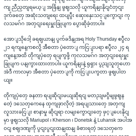
ကျ ညီညှတျရမယ့ျ အခြိနျ ဖွဈသလို ယူကရိနျးနိုငျငံတှငျး
ဒုက်ခတှေ အဆုံးသတျရေး ထပျပွီး ဆှေးနှေးသင့ျကွောငျး ကု
လသမဂ်ဂ အတှငျးရေးမှူးခြုပျက ပွောဆိုခဲ့တာပါ။
အောျသိုဒေါ့ ခရဈယာနျ ပွက်ခဒိနျအရ Holy Thursday ဧပွီလ
၂၁ ရကျနေ့ကစလို့ အီစတာ ပှဲတောျ ကငြျးပရာ ဧပွီလ ၂၄ ရ
ကျနေ့အထိ တိုကျပှဲတှေ ရပျကွဖို့ ကုလသမဂ်ဂ အတှငျးရေးမှူး
ခြုပျက ပနျကွားထားတာပါ။ ယူကရိနျးနဲ့ ရုရှား ပွညျသူတှဟော
အဲဒီ ကာလမှာ အီစတာ ပှဲတောျကို ကငြျးပကွတာ ဖွဈပါတ
ယျ။
တိုကျပှဲတှေ ခနတာ ရပျဆိုငျးမယျဆိုရငျ မတညျမငွိမျဖွဈန
တေဲ့ ဒသေတှကေနေ ထှကျခှာလိုတဲ့ အရပျသားတှေ အတှကျ
လူသားခငြျး စာနာမှု ဆိုငျရာ လမျးကွောငျးတှေ ဖှင့ျပေးနိုငျ
မှာ ဖွဈသလို Mariupol ၊ Kherson ၊ Donetsk နဲ့ Luhansk အပါအ
ဝငျ စဈဒဏျကို ပွငျးပွငျးထနျထနျ ခံစားရတဲ့ ဒသေတှကေ