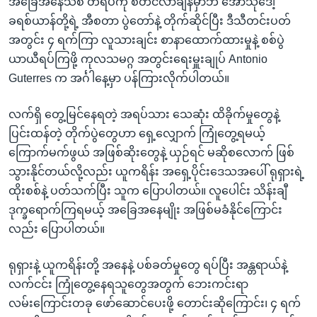
အခြေအနေသစ် တရပ်ကို စတင်လာချိန်မှာဘဲ အော်သိုဒေါ့
ခရစ်ယာန်တို့ရဲ့ အီစတာ ပွဲတော်နဲ့ တိုက်ဆိုင်ပြီး ဒီသီတင်းပတ်
အတွင်း ၄ ရက်ကြာ လူသားချင်း စာနာထောက်ထားမှုနဲ့ စစ်ပွဲ
ယာယီရပ်ကြဖို့ ကုလသမဂ္ဂ အတွင်းရေးမှူးချုပ် Antonio
Guterres က အင်္ဂါနေ့မှာ ပန်ကြားလိုက်ပါတယ်။
လက်ရှိ တွေ့မြင်နေရတဲ့ အရပ်သား သေဆုံး ထိခိုက်မှုတွေနဲ့
ပြင်းထန်တဲ့ တိုက်ပွဲတွေဟာ ရှေ့လျှောက် ကြုံတွေ့ရမယ့်
ကြောက်မက်ဖွယ် အဖြစ်ဆိုးတွေနဲ့ ယှဉ်ရင် မဆိုစလောက် ဖြစ်
သွားနိုင်တယ်လို့လည်း ယူကရိန်း အရှေ့ပိုင်းဒေသအပေါ် ရုရှားရဲ့
ထိုးစစ်နဲ့ ပတ်သက်ပြီး သူက ပြောပါတယ်။ လူပေါင်း သိန်းချီ
ဒုက္ခရောက်ကြရမယ့် အခြေအနေမျိုး အဖြစ်မခံနိုင်ကြောင်း
လည်း ပြောပါတယ်။
ရုရှားနဲ့ ယူကရိန်းတို့ အနေနဲ့ ပစ်ခတ်မှုတွေ ရပ်ပြီး အန္တရာယ်နဲ့
လက်ငင်း ကြုံတွေ့နေရသူတွေအတွက် ဘေးကင်းရာ
လမ်းကြောင်းတခု ဖော်ဆောင်ပေးဖို့ တောင်းဆိုကြောင်း၊ ၄ ရက်