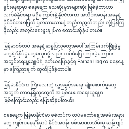
ခွင်းနေရာမှာ စနေနေ့က သေဆုံးမှုအများဆုံး ဖြစ်ခဲ့တာဟာ
လက်ခံနိုင်စရာ မရှိကြောင်းနဲ့ နိုင်ငံတကာ အသိုင်းအဝန်းအနေနဲ့
ခိုင်ခိုင်မာမာပြတ်ပြတ်သားသားနဲ့ တညီတညွတ်တည်း တုံ့ပြန်ကြ
ဖို့လည်း အတွင်းရေးမှူးချုပ်က တောင်းဆိုခဲ့ပါတယ်။
မြန်မာစစ်တပ် အနေနဲ့ ဆန္ဒပြသူတွေအပေါ် အကြမ်းဖက်ဖြိုခွဲမှု
တွေနဲ့ ဖိနှိပ်မှုတွေမလုပ်ဖို့လည်း ထပ်မံပြောကြားခဲ့ကြောင်း
အတွင်းရေးမှူးချုပ်ရဲ့ ဒုတိယပြောခွင့်ရ Farhan Haq က စနေနေ့
မှာ ကြေညာချက် ထုတ်ပြန်ခဲ့တာပါ။
မြန်မာနိုင်ငံက ကြီးလေးတဲ့ လူ့အခွင့်အရေး ချိုးဖောက်မှုတွေ
အတွက် တာဝန်ရှိသူတွေကို အပြစ်ပေး အရေးယူရမှာ
ဖြစ်ကြောင်းလည်း ပြောဆိုခဲ့ပါတယ်။
စနေနေ့က မြန်မာနိုင်ငံမှာ စစ်တပ်က တပ်မတော်နေ့ အခမ်းအနား
တွေ ကျင်းပနေချိန်မှာပဲ နိုင်ငံအဝန်း စစ်အာဏာသိမ်းမှု ဆန့်ကျင်