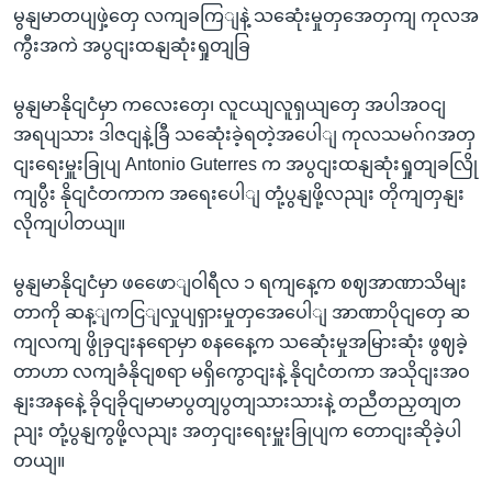
မွနျမာတပျဖှဲ့တှေ လကျခကြျနဲ့ သဆေုံးမှုတှအေတှကျ ကုလအ
ကွီးအကဲ အပွငျးထနျဆုံးရှုတျခြ
မွနျမာနိုငျငံမှာ ကလေးတှေ၊ လူငယျလူရှယျတှေ အပါအဝငျ
အရပျသား ဒါဇငျနဲ့ခြီ သဆေုံးခဲ့ရတဲ့အပေါျ ကုလသမဂ်ဂအတှ
ငျးရေးမှူးခြုပျ Antonio Guterres က အပွငျးထနျဆုံးရှုတျခလြို
ကျပွီး နိုငျငံတကာက အရေးပေါျ တုံ့ပွနျဖို့လညျး တိုကျတှနျး
လိုကျပါတယျ။
မွနျမာနိုငျငံမှာ ဖဖေောျဝါရီလ ၁ ရကျနေ့က စဈအာဏာသိမျး
တာကို ဆန့ျကငြျလှုပျရှားမှုတှအေပေါျ အာဏာပိုငျတှေ ဆ
ကျလကျ ဖွိုခှငျးနရောမှာ စနနေေ့က သဆေုံးမှုအမြားဆုံး ဖွဈခဲ့
တာဟာ လကျခံနိုငျစရာ မရှိကွောငျးနဲ့ နိုငျငံတကာ အသိုငျးအဝ
နျးအနနေဲ့ ခိုငျခိုငျမာမာပွတျပွတျသားသားနဲ့ တညီတညှတျတ
ညျး တုံ့ပွနျကွဖို့လညျး အတှငျးရေးမှူးခြုပျက တောငျးဆိုခဲ့ပါ
တယျ။