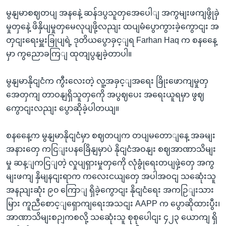
မွနျမာစဈတပျ အနနေဲ့ ဆန်ဒပွသူတှအေပေါျ အကွမျးဖကျဖွိုခှဲ
မှုတှနေဲ့ ဖိနှိပျမှုတှမေလုပျဖို့လညျး ထပျမံပွောကွားခဲ့ကွောငျး အ
တှငျးရေးမှူးခြုပျရဲ့ ဒုတိယပွောခှင့ျရ Farhan Haq က စနနေေ့
မှာ ကွညောခကြျ ထုတျပွနျခဲ့တာပါ။
မွနျမာနိုငျငံက ကွီးလေးတဲ့ လူ့အခှင့ျအရေး ခြိုးဖောကျမှုတှ
အေတှကျ တာဝနျရှိသူတှကေို အပွဈပေး အရေးယူရမှာ ဖွဈ
ကွောငျးလညျး ပွောဆိုခဲ့ပါတယျ။
စနနေေ့က မွနျမာနိုငျငံမှာ စဈတပျက တပျမတောျနေ့ အခမျး
အနားတှေ ကငြျးပနခြေိနျမှာပဲ နိုငျငံအဝနျး စဈအာဏာသိမျး
မှု ဆန့ျကငြျတဲ့ လှုပျရှားမှုတှကေို လုံခွုံရေးတပျဖှဲ့တှေ အကွ
မျးဖကျ နှိမျနငျးရာက ကလေးငယျတှေ အပါအဝငျ သဆေုံးသူ
အနညျးဆုံး ၉၀ ကြောျ ရှိခဲ့ကွောငျး နိုငျငံရေး အကဉြျးသား
မြား ကူညီစောင့ျရှောကျရေးအသငျး AAPP က ပွောဆိုထားပွီး၊
အာဏာသိမျးစဉျကစလို့ သဆေုံးသူ စုစုပေါငျး ၄၂၃ ယောကျ ရှိ