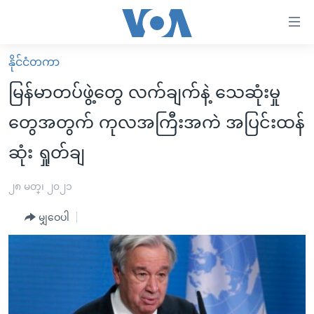
သုံး
ရ
လွယ်ကူ
နိုင်ငံတကာ
မူလစာမျက်နှာ
စေ
မြန်မာတပ်ဖွဲ့တွေ လက်ချက်နဲ့ သေဆုံးမှု
မြန်မာ
သည့်
တွေအတွက် ကုလအကြီးအကဲ အပြင်းထန်
ကမ္ဘာ့သတင်းများ
Link
ဆုံး ရှုတ်ချ
ဗွီဒီယို
နိုင်ငံတကာ
များ
သတင်းလွတ်လပ်ခွင့်
အမေရိကန်
ပင်မ
၂၈ မတ္၊ ၂၀၂၁
ရပ်ဝန်းတခု လမ်းတခု အလွန်
တရုတ်
အကြောင်းအရာ
မျှဝေပါ
သို့
အင်္ဂလိပ်စာလေ့လာမယ်
အစ္စရေး-ပါလက်စတိုင်း
ကျော်
အပတ်စဉ်ကဏ္ဍများ
အမေရိကန်သုံးအီဒီယံ
ကြည့်
ရေဒီယိုနှင့်ရုပ်သံ အချက်အလက်များ
မကြေးမုံရဲ့ အင်္ဂလိပ်စာ
ရေဒီယို
ရန်
ပင်မ
ရေဒီယို/တီဗွီအစီအစဉ်
ရုပ်ရှင်ထဲက အင်္ဂလိပ်စာ
တီဗွီ