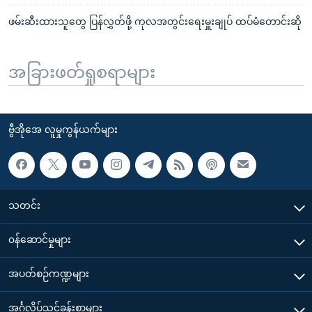
ဖမ်းဆီးထားသူတွေ ပြန်လွှတ်ဖို့ ကုလအတွင်းရေးမှူးချုပ် ထပ်မံတောင်းဆို
အခြားဖတ်ရှုစရာများ
ဗွီအိုအေ လူမှုကွန်ယက်များ
သတင်း
၀န်ဆောင်မှုများ
အပတ်စဉ်ကဏ္ဍများ
အင်္ဂလိပ်သင်ခန်းစာများ