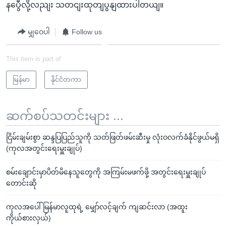
နပွေီလို့လညျး သတငျးထုတျပွနျထားပါတယျ။
မျှဝေပါ
Follow us
This item is part of
မြန်မာ
နိုင်ငံတကာ
ဆက်စပ်သတင်းများ ...
ငြိမ်းချမ်းစွာ ဆန္ဒပြပြည်သူကို သတ်ဖြတ်ဖမ်းဆီးမှု လုံးဝလက်ခံနိုင်ဖွယ်မရှိ
(ကုလအတွင်းရေးမှူးချုပ်)
စမ်းချောင်းမှာပိတ်မိနေသူတွေကို အကြမ်းမဖက်ဖို့ အတွင်းရေးမှူးချုပ်
တောင်းဆို
ကုလအပေါ် မြန်မာလူထုရဲ့ မျှော်လင့်ချက် ကျဆင်းလာ (အထူး
ကိုယ်စားလှယ်)