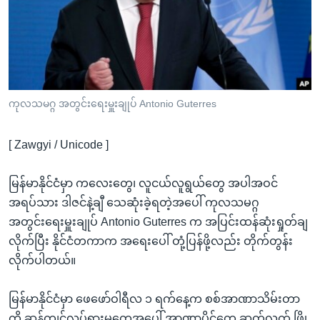
အ
သုတပဒေသာ အင်္ဂလိပ်စာ
ညွန်း
Learning English
စာမျက်နှာ
သို့
ဗွီအိုအေ လူမှုကွန်ယက်များ
ကျော်
ကြည့်
ကုလသမဂ္ဂ အတွင်းရေးမှူးချုပ် Antonio Guterres
ရန်
ဘာသာစကားများ
ရှာဖွေ
[ Zawgyi / Unicode ]
ရန်
နေရာ
မြန်မာနိုင်ငံမှာ ကလေးတွေ၊ လူငယ်လူရွယ်တွေ အပါအဝင်
သို့
အရပ်သား ဒါဇင်နဲ့ချီ သေဆုံးခဲ့ရတဲ့အပေါ် ကုလသမဂ္ဂ
ကျော်
အတွင်းရေးမှူးချုပ် Antonio Guterres က အပြင်းထန်ဆုံးရှုတ်ချ
ရန်
လိုက်ပြီး နိုင်ငံတကာက အရေးပေါ် တုံ့ပြန်ဖို့လည်း တိုက်တွန်း
လိုက်ပါတယ်။
မြန်မာနိုင်ငံမှာ ဖေဖော်ဝါရီလ ၁ ရက်နေ့က စစ်အာဏာသိမ်းတာ
ကို ဆန့်ကျင်လှုပ်ရှားမှုတွေအပေါ် အာဏာပိုင်တွေ ဆက်လက် ဖြို