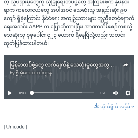
တဲ့ လှုပ်ရှားမှုတွေကို လုံခြုံရေးတပ်ဖွဲ့တွေ အကြမ်းဖက် နှိမ်နင်း
ရာက ကလေးငယ်တွေ အပါအဝင် သေဆုံးသူ အနည်းဆုံး ၉၀
ကျော် ရှိခဲ့ကြောင်း နိုင်ငံရေး အကျဉ်းသားများ ကူညီစောင့်ရှောက်
ရေးအသင်း AAPP က ပြောဆိုထားပြီး၊ အာဏာသိမ်းစဉ်ကစလို့
သေဆုံးသူ စုစုပေါင်း ၄၂၃ ယောက် ရှိနေပြီလို့လည်း သတင်း
ထုတ်ပြန်ထားပါတယ်။
မြန်မာတပ်ဖွဲ့တွေ လက်ချက်နဲ့ သေဆုံးမှုတွေအတွက် ကုလအကြီးအကဲ အပြင်းထန်ဆုံး ရှုတ်ချ
by
ဗွီအိုအေသတင်းဌာန
No media source currently available
0:00
1:20
တိုက်ရိုက် လင့်ခ်
[ Unicode ]