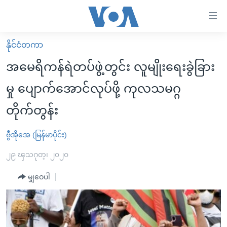
သုံး
ရ
လွယ်ကူ
နိုင်ငံတကာ
မူလစာမျက်နှာ
စေ
အမေရိကန်ရဲတပ်ဖွဲ့တွင်း လူမျိုးရေးခွဲခြား
မြန်မာ
သည့်
မှု ပျောက်အောင်လုပ်ဖို့ ကုလသမဂ္ဂ
ကမ္ဘာ့သတင်းများ
Link
တိုက်တွန်း
ဗွီဒီယို
နိုင်ငံတကာ
များ
သတင်းလွတ်လပ်ခွင့်
အမေရိကန်
ပင်မ
ဗွီအိုအေ (မြန်မာပိုင်း)
ရပ်ဝန်းတခု လမ်းတခု အလွန်
တရုတ်
အကြောင်းအရာ
၂၉ ၾသဂုတ္၊ ၂၀၂၀
သို့
အင်္ဂလိပ်စာလေ့လာမယ်
အစ္စရေး-ပါလက်စတိုင်း
ကျော်
မျှဝေပါ
အပတ်စဉ်ကဏ္ဍများ
အမေရိကန်သုံးအီဒီယံ
ကြည့်
ရေဒီယိုနှင့်ရုပ်သံ အချက်အလက်များ
မကြေးမုံရဲ့ အင်္ဂလိပ်စာ
ရေဒီယို
ရန်
ပင်မ
ရေဒီယို/တီဗွီအစီအစဉ်
ရုပ်ရှင်ထဲက အင်္ဂလိပ်စာ
တီဗွီ