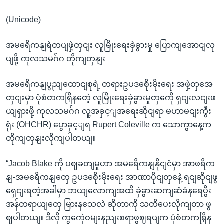
(Unicode)
အမရေိကနျရဲတပျဖှဲ့တှငျး လူမြိုးရေးခှဲခွားမှု ပြောကျအောငျလု
ပျဖို့ ကုလသမဂ်ဂ တိုကျတှနျး
အမရေိကနျပွညျထောငျစုရဲ့ တရားဥပဒစေိုးမိုးရေး အဖှဲ့တှအေ
တှငျးမှာ ပုံစံတကရြှိနတေဲ့ လူမြိုးရေးခှဲခွားမှုတှကေို ရှငျးလငျးဖ
ယျရှားဖို့ ကုလသမဂ်ဂ လူ့အခှင့ျအရေးဆိုငျရာ မဟာမငျးကွီး
ရုံး (OHCHR) ပွောခှင့ျရ Rupert Coleville က သောကွာနေ့က
တိုကျတှနျးလိုကျပါတယျ။
“Jacob Blake ကို ပဈခတျမှုဟာ အမရေိကနျနိုငျငံမှာ အာဖရိက
နျ-အမရေိကနျတှေ ဥပဒစေိုးမိုးရေး အာဏာပိုငျတှနေဲ့ ရငျဆိုငျဖွ
ရှေငျးရတဲ့အခါမှာ ဘယျလောကျအထိ ခှဲခွားဆကျဆံခံနရေပွီး
အန်တရာယျတှေ မြားနသေလဲ ဆိုတာကို သတိပေးလိုကျတာ ဖွ
ဈပါတယျ။ ဒီလို ကွကှေဲဝမျးနညျးစရာဖွဈရပျက ပုံစံတကရြှိန