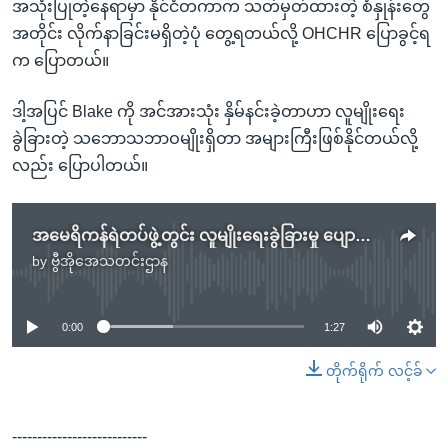
အသုံးပြုတဲ့နေရာမှာ နိုင်ငံတကာက သတ်မှတ်ထားတဲ့ စံနှုန်းတွေ
အတိုင်း လိုက်နာခြင်းမရှိတဲ့ပုံ တွေ့ရတယ်လို့ OHCHR ပြောခွင့်ရ
က ပြောတယ်။
ဒါ့အပြင် Blake ကို အင်အားသုံး နှိမ်နင်းခဲ့တာဟာ လူမျိုးရေး
ခွဲခြားတဲ့ သဘောသဘာဝမျိုးရှိတာ အများကြီးဖြစ်နိုင်တယ်လို့
လည်း ပြောပါတယ်။
အမေရိကန်ရဲတပ်ဖွဲ့တွင်း လူမျိုးရေးခွဲခြားမှု ပျောက်အောင်လုပ်ဖို့ ကုလသမဂ္ဂ တိုက်တွန်း
by
ဗွီအိုအေသတင်းဌာန
No media source currently available
0:00
1:27
တိုက်ရိုက် လင့်ခ်
---------------------------