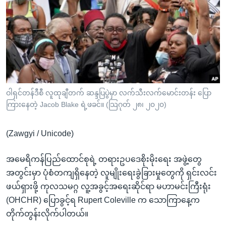
အ
သုတပဒေသာ အင်္ဂလိပ်စာ
ညွန်း
Learning English
စာမျက်နှာ
သို့
ဗွီအိုအေ လူမှုကွန်ယက်များ
ကျော်
ကြည့်
ရန်
ဘာသာစကားများ
ဝါရှင်တန်ဒီစီ လူထုချီတက် ဆန္ဒပြပွဲမှာ လက်သီးလက်မောင်းတန်း ပြော
ရှာဖွေ
ကြားနေတဲ့ Jacob Blake ရဲ့ဖခင်။ (သြဂုတ် ၂၈၊ ၂၀၂၀)
ရန်
နေရာ
(Zawgyi / Unicode)
သို့
ကျော်
အမေရိကန်ပြည်ထောင်စုရဲ့ တရားဥပဒေစိုးမိုးရေး အဖွဲ့တွေ
ရန်
အတွင်းမှာ ပုံစံတကျရှိနေတဲ့ လူမျိုးရေးခွဲခြားမှုတွေကို ရှင်းလင်း
ဖယ်ရှားဖို့ ကုလသမဂ္ဂ လူ့အခွင့်အရေးဆိုင်ရာ မဟာမင်းကြီးရုံး
(OHCHR) ပြောခွင့်ရ Rupert Coleville က သောကြာနေ့က
တိုက်တွန်းလိုက်ပါတယ်။