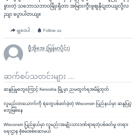
ခွားတဲ့ သဘောသဘာဝမြိုးရှိတာ အမြားကွီးဖွဈနိုငျတယျလို့လ
ညျး ပွောပါတယျ။
မျှဝေပါ
Follow us
ဗွီအိုအေ (မြန်မာပိုင်း)
ဆက်စပ်သတင်းများ ...
ဆန္ဒပြမှုတွေကြောင့် Kenosha မြို့မှာ ညမထွက်ရအမိန့်ထုတ်
လူမည်းတယောက်ကို ရဲတွေပစ်ခတ်ခဲ့တဲ့ Wisconsin ပြည်နယ်မှာ ဆန္ဒပြပွဲ
တွေဖြစ်နေ
Wisconsin ပြည်နယ်မှာ လူမည်းအမျိုးသားဒဏ်ရာရတဲ့ပစ်ခတ်မှု တရား
ရေးဌာန စုံစမ်းစစ်ဆေးမယ်