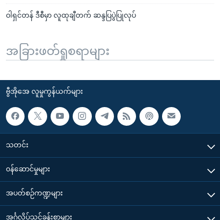
ဝါရှင်တန် ဒီစီမှာ လူထုချီတက် ဆန္ဒပြပွဲပြုလုပ်
အခြားဖတ်ရှုစရာများ
ဗွီအိုအေ လူမှုကွန်ယက်များ
သတင်း
၀န်ဆောင်မှုများ
အပတ်စဉ်ကဏ္ဍများ
အင်္ဂလိပ်သင်ခန်းစာများ