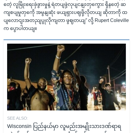
တေဲ့ လူမြိုးရေးခှဲခွားမှုနဲ့ ရဲတပျဖှဲ့လုပျငနျးတှကွေား ရှိနတေဲ့ ဆ
ကျစပျမှုတှကေို အမွနျဆုံး ဖယျရှားပဈဖို့လိုတယျ ဆိုတာကို ထ
ပျလောငျးအတညျပွုလိုကျတာ ဖွဈတယျ” လို့ Rupert Coleville
က ပွောပါတယျ။
SEE ALSO:
Wisconsin ပြည်နယ်မှာ လူမည်းအမျိုးသားဒဏ်ရာရ