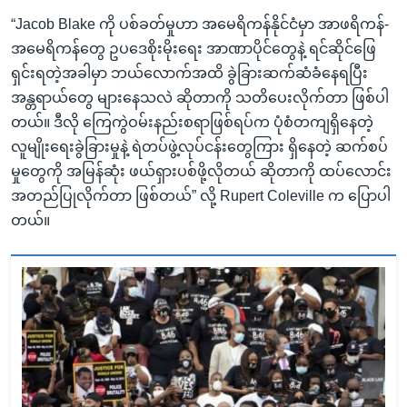
“Jacob Blake ကို ပစ်ခတ်မှုဟာ အမေရိကန်နိုင်ငံမှာ အာဖရိကန်-
အမေရိကန်တွေ ဥပဒေစိုးမိုးရေး အာဏာပိုင်တွေနဲ့ ရင်ဆိုင်ဖြေ
ရှင်းရတဲ့အခါမှာ ဘယ်လောက်အထိ ခွဲခြားဆက်ဆံခံနေရပြီး
အန္တရာယ်တွေ များနေသလဲ ဆိုတာကို သတိပေးလိုက်တာ ဖြစ်ပါ
တယ်။ ဒီလို ကြေကွဲဝမ်းနည်းစရာဖြစ်ရပ်က ပုံစံတကျရှိနေတဲ့
လူမျိုးရေးခွဲခြားမှုနဲ့ ရဲတပ်ဖွဲ့လုပ်ငန်းတွေကြား ရှိနေတဲ့ ဆက်စပ်
မှုတွေကို အမြန်ဆုံး ဖယ်ရှားပစ်ဖို့လိုတယ် ဆိုတာကို ထပ်လောင်း
အတည်ပြုလိုက်တာ ဖြစ်တယ်” လို့ Rupert Coleville က ပြောပါ
တယ်။