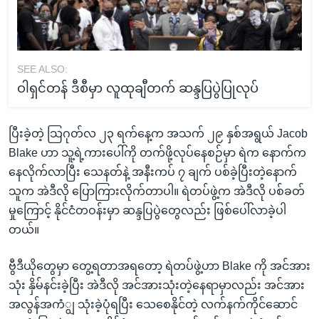
SEE ALSO:
ဝါရှင်တန် ဒီစီမှာ လူထုချီတက် ဆန္ဒပြပွဲပြုလုပ်
ပြီးခဲ့တဲ့ သြဂုတ်လ ၂၃ ရက်နေ့က အသက် ၂၉ နှစ်အရွယ် Jacob
Blake ဟာ သူ့ရဲ့ကားပေါ်ကို တက်ဖို့လုပ်နေစဉ်မှာ ရဲက နောက်က
နေလိုက်လာပြီး သေနတ်နဲ့ အနီးကပ် ၇ ချက် ပစ်ခဲ့ပြီးတဲ့နောက်
သူက အဲဒီလို ပြောကြားလိုက်တာပါ။ ရဲတပ်ဖွဲ့က အဲဒီလို ပစ်ခတ်
မှုကြောင့် နိုင်ငံတဝန်းမှာ ဆန္ဒပြပွဲတွေလည်း ဖြစ်ပေါ်လာခဲ့ပါ
တယ်။
ဗွီဒီယိုတွေမှာ တွေ့ရတာအရတော့ ရဲတပ်ဖွဲ့ဟာ Blake ကို အင်အား
သုံး နှိမ်နင်းခဲ့ပြီး အဲဒီလို အင်အားသုံးတဲ့နေရာမှာလည်း အင်အား
အလွန်အကံျွ သုံးခဲ့ပုံရပြီး သေစေနိုင်တဲ့ လက်နက်ကိုင်ဆောင်