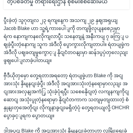
တဲ့ပစ်ခတ်မှု တရားရေးဌာန စုံစမ်းစစ်ဆေးမယ်
ပွီးခဲ့တဲ့ သွဂုတျလ ၂၃ ရကျနေ့က အသကျ ၂၉ နှဈအရှယျ
Jacob Blake ဟာ သူ့ရဲ့ကားပေါျကို တကျဖို့လုပျနစေဉျမှာ
ရဲက နောကျကနလေိုကျလာပွီး သနေတျနဲ့ အနီးကပျ ၇ ခကြျ ပ
ဈခဲ့ပွီးတဲ့နောကျ သူက အဲဒီလို ပွောကွားလိုကျတာပါ။ ရဲတပျဖှဲ့က
အဲဒီလို ပဈခတျမှုကွောင့ျ နိုငျငံတဝနျးမှာ ဆန်ဒပွပှဲတှလေညျး
ဖွဈပေါျလာခဲ့ပါတယျ။
ဗှီဒီယိုတှမှော တှေ့ရတာအရတော့ ရဲတပျဖှဲ့ဟာ Blake ကို အငျ
အားသုံး နှိမျနငျးခဲ့ပွီး အဲဒီလို အငျအားသုံးတဲ့နရောမှာလညျး အ
ငျအားအလှနျအကံြှ သုံးခဲ့ပုံရပွီး သစေနေိုငျတဲ့ လကျနကျကိုငျ
ဆောငျ အသုံးပွုတဲ့နရောမှာ နိုငျငံတကာက သတျမှတျထားတဲ့ စံ
နှုနျးတှအေတိုငျး လိုကျနာခွငျးမရှိတဲ့ပုံ တှေ့ရတယျလို့ OHCHR
ပွောခှင့ျရက ပွောတယျ။
ဒါ့အပွငျ Blake ကို အငျအားသုံး နှိမျနငျးခဲ့တာဟာ လူမြိုးရေးခှဲ