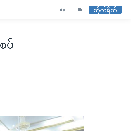
တိုက်ရိုက်
စပ်