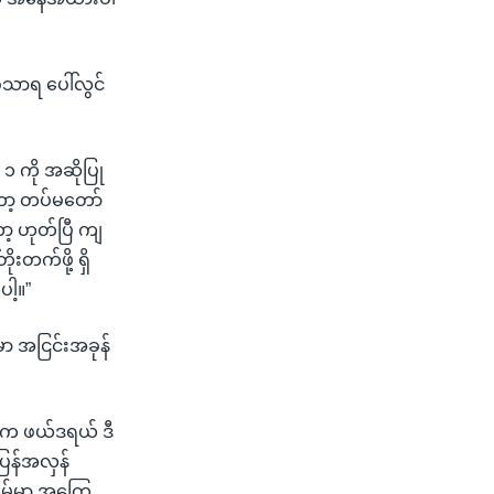
သာရ ပေါ်လွင်
၁ ကို အဆိုပြု
ော့ တပ်မတော်
ာ့ ဟုတ်ပြီ ကျ
းတက်ဖို့ ရှိ
ေါ့။”
ာ အငြင်းအခုန်
တို့က ဖယ်ဒရယ် ဒီ
ြန်အလှန်
ိမ်မှာ အကြေ