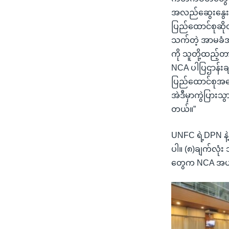
အလည်ဆွေးနွေးပ
ပြည်ထောင်စုဆိုတ
သက်တဲ့ အာမခံအခ
ကို သူတို့ထည့်တ
NCA ပါပြဌာန်းချ
ပြည်ထောင်စုအန
အဲဒီမှာကွဲပြား
တယ်။”
UNFC ရဲ့DPN နဲ
ပါ။ (၈)ချက်လုံ
တွေက NCA အပစ်