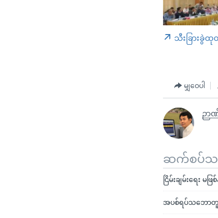
သီးခြားခွဲထု
မျှဝေပါ
ဉာဏ
ဆက်စပ်သတင
ငြိမ်းချမ်းရေး မဖြစ
အပစ်ရပ်သဘောတူညီမှ