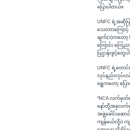
ပြောပါတယ်။
UNFC ရဲ့အဆိုပြုခ
သေးတာကြောင့် န
ချက်(၁)ကတော့ NC
ကြောင်း ကြေညာပေ
ပြဌာန်းခွင့်တွ
UNFC ရဲ့တောင်း
လုပ်နည်းလုပ်ဟန်အ
ရွှေကတော့ ပြေ
“NCA လက်မှတ်ရေ
နော်တို့အခုလက်
အဖွဲ့ခေါင်းဆောင
ကျန်မယ်လို့ပဲ 
ဆွေးနွေးညှိနှိ