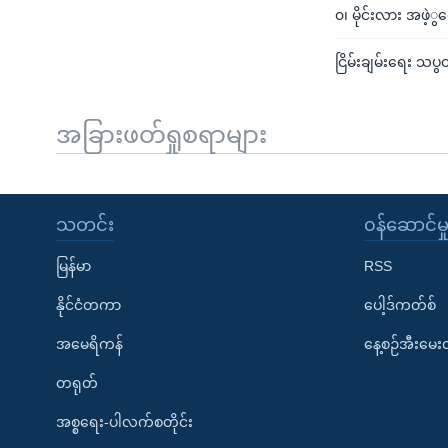
၀၊ မိုင်းလား အဖဲ့
ငြိမ်းချမ်းရေး သပွ
အခြားဖတ်ရှုစရာများ
သတင်း
၀န်ဆောင်မှ
မြန်မာ
RSS
နိုင်ငံတကာ
ပေါ့ဒ်ကတ်စ်
အမေရိကန်
နေ့စဉ်အီးမေ
တရုတ်
အစ္စရေး-ပါလက်စတိုင်း