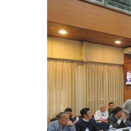
သုတပဒေသာ အင်္ဂလိပ်စာ
အ
ညွန်း
စာမျက်နှာ
သို့
ကျော်
ကြည့်
ရန်
ရှာဖွေ
ရန်
နေရာ
သို့
ကျော်
ရန်