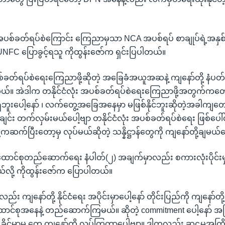
စ်ခတ်ရပ်စဲကြောင်း ကြေညာမှသာ NCA အပစ်ရပ် စာချုပ်ရဲ့အနှစ်
 UNFC ပြောခွင့်ရသူ ကိုထွန်းဇော်က ရှင်းပြပါတယ်။
ပစ်ခတ်ရပ်စဲရေးကြေညာဖို့ဆိုတဲ့ အခြေခံအယူအဆနဲ့ ကျနော်တို့ နံပတ် 
်။ အဲဒါက တနိုင်ငံလုံး အပစ်ခတ်ရပ်စဲရေးကြေညာဖို့အတွက်ကတ
ိဘူးပေါ့နော် ၊ လက်တွေ့အခြေအနေမှာ မဖြစ်နိုင်ဘူးဆိုတဲ့အခါကျတေ
ျင်း တက်လှမ်းမယ်ပေါ့ဗျာ တနိုင်ငံလုံး အပစ်ခတ်ရပ်စဲရေး ဖြစ်ပေါ်တို
ကဆက်ပြီးတော့မှ လုပ်မယ်ဆိုတဲ့ သန္နိဋ္ဌာန်တွေကို ကျနော်တို့ချမယ်ပ
ာင်စုတည်ဆောက်ရေး နံပါတ်(၂) အချက်မှာလည်း စကားလုံးပိုင်းမှ
လို့ ကိုထွန်းဇော်က ပြောပါတယ်။
်လည်း ကျနော်တို့ နိုင်ငံရေး အပိုင်းမှာပေါ့နော် တိုင်းပြည်ကို ကျနော်
ောင်စုအနေနဲ့ တည်ဆောက်ကြမယ်။ ဆိုတဲ့ commitment ပေါ့နော် အပ
င်မာမှု တွေ ကျနော်တို့ လုပ်ကြတာပေါ့ဗျာ။ ဒါကလည်း ဆဋ္ဌမအကြ