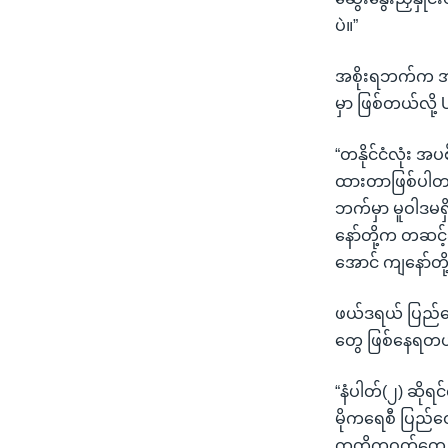
ပဲ။”
အစိုးရဘက်က အပ
မှာ ဖြစ်တယ်လို့
“တနိုင်ငံလုံး အ
ထားတာဖြစ်ပါတယ
ဘက်မှာ မူဝါဒမရှ
နော်တို့က တဆင့်ခ
အောင် ကျနော်တို့
ဖယ်ဒရယ် ပြည်ထေ
တွေ ဖြစ်နေရတယ်
“နံပါတ်(၂) ဆိုရင
မိုကရေစီ ပြည်ထ
ကတိကဝတ်တွေ ခို