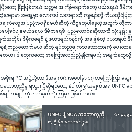
ြီးတော့ ပြီးဖြစ်တယ် သတ္တမ အကြိမ်ရောက်တော့ ဖယ်ဒရယ် ဒီမိုက
ဲ့နေရာမှာ အရှေ့မှာ လောကပါလတရားတို့ ကျနော်တို့ ကိုယ်တိုင်ပြဌာန်း
ျက်တွေအပြည့်အဝရှိရမယ်ဆိုတဲ့ ကိစ္စတွေပါနေတဲ့အတွက် တို့တာ
ာပေါ့ခင်ဗျ။ ဖယ်ဒရယ် ဒီမိုကရေစီ ပြည်ထောင်စုဆိုတာကို သုံးနှုန်းခြင
က်အတိုင်း ဒီမိုကရေစီ နဲ့ ဖယ်ဒရယ်စနစ်ကို အခြေခံတဲ့ ဖယ်ဒရယ် ဒီ
ေနဲ့ တည်ဆောက်မယ် ဆိုတဲ့ ရပ်တည်ချက်သဘောထားကို ပေးတာပေါ့
သွားတယ်။ ဒါတွေကတော့ အကြေအလည်ညှိနှိုင်းရမယ့် အချက်တွေလို့ 
့ အစိုးရ PC အဖွဲ့တို့ဟာ ဒီအချက်(၈)အပေါ်မှာ ၁၇ လကြော်ကြာ ဆွေ
း သဘောတူညီမှု ရသွားပြီဆိုရင်တော့ နံပါတ်(၉)အချက်အရ UNFC ကော
ရပ်စာချုပ်ကို လက်မှတ်ထိုးကြမှာ ဖြစ်ပါတယ်။
UNFC နဲ့ NCA သဘောတူညီချက် မနီးစပ်သေး
EMBE
by
ဗွီအိုအေသတင်းဌာန
No media source currently available