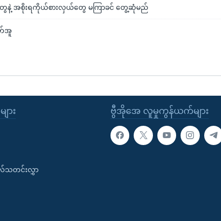
ွတွေနဲ့ အစိုးရကိုယ်စားလှယ်တွေ မကြာခင် တွေ့ဆုံမည်
တ်အူ
ုများ
ဗွီအိုအေ လူမှုကွန်ယက်များ
းလ်သတင်းလွှာ