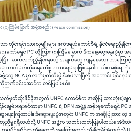
ကြား (၈)ကြိမ်မြောက် အဖွဲ့အစည်း (Peace commission)
ိုင်းရင်းသားလူမျိုးများ ဖက်ဒရယ်ကောင်စီရဲ့ နိုင်ငံရေးညှိနှိုင်းမှု
်းရေးကော်မရှင် PC တို့ကြား (၈)ကြိမ်မြောက် ဒီကနေ့ဆွေးနွေးပွဲမှာ 
ဲ့ပြီး ၊ ဆက်လက်ညှိနှိုင်းရမယ့် အချက်တွေ ကျန်နေသေး တာကြောင့်
်မှာ လက်မှတ်ထိုးရေး ကိစ္စဟာ မရေမရာဖြစ်နေပါတယ်။ အစိုးရ ကိ
့တွေ NCA မှာ လက်မှတ်ထိုးဖို့ နီးစပ်လာပြီလို့ အကောင်းမြင်န
 ကိုဉာဏ်ဝင်းအောင်က တင်ပြပါမယ်။
လက်မှတ်ထိုးနိုင်ဖို့အတွက် UNFC ကောင်စီက အဆိုပြုထားတဲ့(၈)ချက်
ြိမ်းချမ်းရေးစင်တာမှာ UNFC ရဲ့ DPN အဖွဲ့နဲ့ အစိုးရကော်မရှင် PC အဖွ
ဆွေးနွေးကြတာပါ။ ဒီဆွေးနွေးပွဲအတွင်း UNFC က အဆိုပြုထား တဲ
ီမှုရရှိတယ်လို့ UNFC အဖွဲ့က သတင်းထုတ်ပြန်ပါတယ်။ အဲဒီထဲမှ
 တပ်ပိုင်းဆိုင်ရာ ကိစ္စတွေကို အကြေအလည် ညှိနှိုင်းနိုင်ခဲ့တယ်လို့