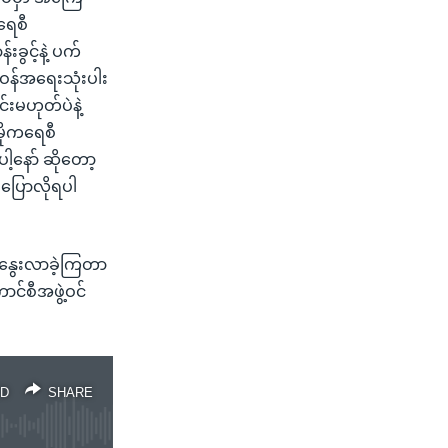
ရေစီ
ခွင့်နဲ့ ပက်
ဝန်အရေးသုံးပါး
်းမဟုတ်ပဲနဲ့
မိုကရေစီ
နော် ဆိုတော့
ပြောလိုရပါ
းနွေးလာခဲ့ကြတာ
င်စီအဖွဲ့ဝင်
D
SHARE