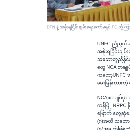
DPN နဲ့ အစိုးရငြိမ်းချမ်းရေးကော်မရှင် PC တို့
UNFC ညီညွတ်သော တ
အစိုးရငြိမ်းချမ
သဘောတူညီနိုင်ခ
တွေ NCA စာချုပ
ကတော့UNFC အဖွဲ
မေးမြန်းထားတဲ့
NCA စာချုပ်မှာ 
ကုန်မြို့ NRPC င
မြောက် တွေ့ဆုံ
(၈)အထိ သဘောတူည
(၅)အချက်ဖြစ်တဲ့