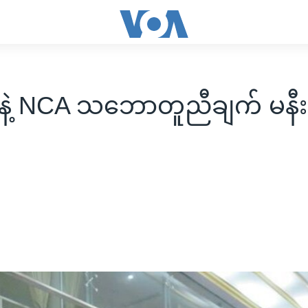
ဲ့ NCA သဘောတူညီချက် မနီး