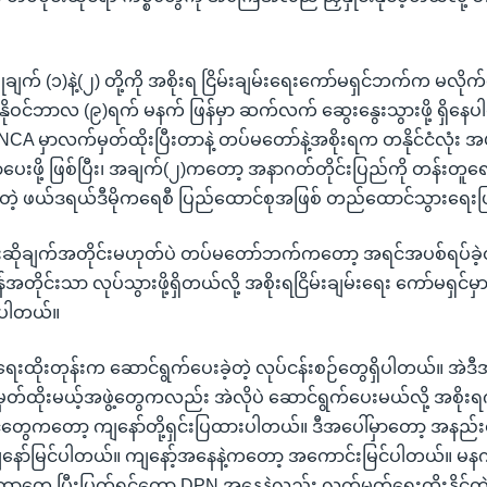
ျက် (၁)နဲ့(၂) တို့ကို အစိုးရ ငြိမ်းချမ်းရေးကော်မရှင်ဘက်က မလိုက်
ိုဝင်ဘာလ (၉)ရက် မနက် ဖြန်မှာ ဆက်လက် ဆွေးနွေးသွားဖို့ ရှိနေ
A မှာလက်မှတ်ထိုးပြီးတာနဲ့ တပ်မတော်နဲ့အစိုးရက တနိုင်ငံလုံး အ
းဖို့ ဖြစ်ပြီး၊ အချက်(၂)ကတော့ အနာဂတ်တိုင်းပြည်ကို တန်းတူရေးနဲ့
ေပါတဲ့ ဖယ်ဒရယ်ဒီမိုကရေစီ ပြည်ထောင်စုအဖြစ် တည်ထောင်သွားရေး
ဆိုချက်အတိုင်းမဟုတ်ပဲ တပ်မတော်ဘက်ကတော့ အရင်အပစ်ရပ်ခဲ့တဲ့ 
တိုင်းသာ လုပ်သွားဖို့ရှိတယ်လို့ အစိုးရငြိမ်းချမ်းရေး ကော်မရှင်မှ
ာပါတယ်။
းထိုးတုန်းက ဆောင်ရွက်ပေးခဲ့တဲ့ လုပ်ငန်းစဉ်တွေရှိပါတယ်။ အဲဒ
မှတ်ထိုးမယ့်အဖွဲ့တွေကလည်း အဲလိုပဲ ဆောင်ရွက်ပေးမယ်လို့ အစိုး
်တွေကတော့ ကျနော်တို့ရှင်းပြထားပါတယ်။ ဒီအပေါ်မှာတော့ အနည်းငယ်
ကျနော်မြင်ပါတယ်။ ကျနော့်အနေနဲ့ကတော့ အကောင်းမြင်ပါတယ်။ မနက်
ုင်းတာတွေ ပြီးပြတ်ရင်တော့ DPN အနေနဲ့လည်း လက်မှတ်ရေးထိုးနိုင