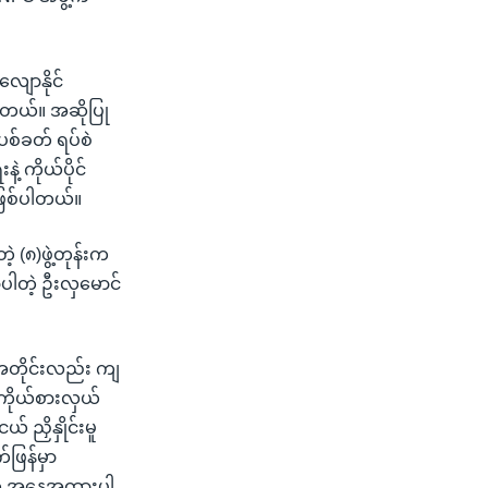
လျောနိုင်
ပါတယ်။ အဆိုပြု
ပစ်ခတ် ရပ်စဲ
 ကိုယ်ပိုင်
ဖြစ်ပါတယ်။
(၈)ဖွဲ့တုန်းက
ာပါတဲ့ ဦးလှမောင်
ီအတိုင်းလည်း ကျ
ရကိုယ်စားလှယ်
 ညှိနှိုင်းမူ
ဖြန်မှာ
်တဲ့ အနေအထားပါ