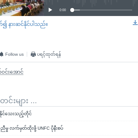
0:00
တ်၍ နားဆင်နိုင်ပါသည်။
EMBED
Follow us
ပရင့်ထုတ်ရန်
်ဝင်းအောင်
်းများ ...
်နိုင်သေးသည့်တိုင်
ု လက်မှတ်ထိုးဖို့ UNFC ပိုနီးစပ်