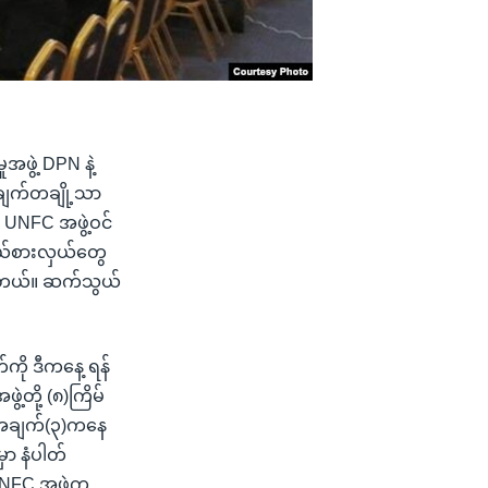
အဖွဲ့ DPN နဲ့
အချက်တချို့သာ
 UNFC အဖွဲ့ဝင်
ုယ်စားလှယ်တွေ
ေပါတယ်။ ဆက်သွယ်
ကို ဒီကနေ့ ရန်
ဲ့တို့ (၈)ကြိမ်
့ အချက်(၃)ကနေ
ာ နံပါတ်
 UNFC အဖွဲ့က