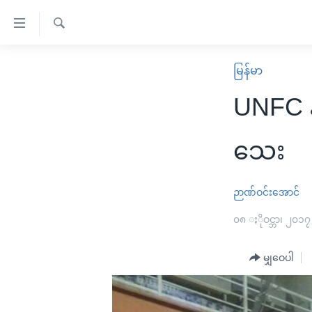
သုံး
ရ
ရှာဖွေ
လွယ်ကူ
မူလစာမျက်နှာ
မြန်မာ
ရ
စေ
မြန်မာ
လာ
UNFC န
သည့်
ဒ်
ကမ္ဘာ့သတင်းများ
Link
ဗွီဒီယို
နိုင်ငံတကာ
သေး
များ
သတင်းလွတ်လပ်ခွင့်
အမေရိကန်
ပင်မ
ရပ်ဝန်းတခု လမ်းတခု အလွန်
တရုတ်
ဉာဏ်ဝင်းအောင်
အကြောင်းအရာ
အင်္ဂလိပ်စာလေ့လာမယ်
အစ္စရေး-ပါလက်စတိုင်း
၀၈ ႏိုဝင္ဘာ၊ ၂၀၁၇
သို့
အပတ်စဉ်ကဏ္ဍများ
အမေရိကန်သုံးအီဒီယံ
ကျော်
မျှဝေပါ
ကြည့်
ရေဒီယိုနှင့်ရုပ်သံ အချက်အလက်များ
မကြေးမုံရဲ့ အင်္ဂလိပ်စာ
ရေဒီယို
ရန်
ရေဒီယို/တီဗွီအစီအစဉ်
ရုပ်ရှင်ထဲက အင်္ဂလိပ်စာ
တီဗွီ
ပင်မ