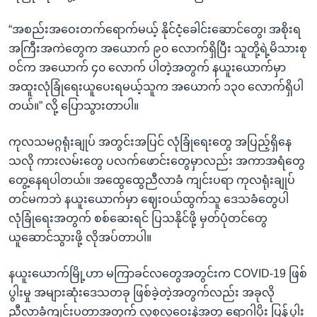
“အစည်းအဝေးတက်ရောက်မယ့် နိုင်ငံ့ခေါင်းဆောင်တွေ၊ အစိုးရ
အကြီးအကဲတွေက အယောက် ၉၀ လောက်ရှိပြီး သူတို့ရဲ့မိသားစု
ဝင်က အယောက် ၄၀ လောက် ပါတဲ့အတွက် နယူးယောက်မှာ
အထူးလုံခြုံရေးယူပေးရမယ့်သူက အယောက် ၁၃၀ လောက်ရှိပါ
တယ်။” လို့ ပြောသွားတာပါ။
ကုလသမဂ္ဂရုံးချုပ် အတွင်းအပြင် လုံခြုံရေးတွေ အပြည့်ရှိနေ
သလို ကားလမ်းတွေ ပလက်ဖောင်းတွေမှာလည်း အကာအရံတွေ
တွေ့နေရပါတယ်။ အထွေထွေညီလာခံ ကျင်းပရာ ကုလရုံးချုပ်
တင်မကဘဲ နယူးယောက်မှာ ဈေးဝယ်ထွက်သူ ဒေသခံတွေပါ
လုံခြုံရေးအတွက် စစ်ဆေးရင် ပြသနိုင်ဖို့ မှတ်ပုံတင်တွေ
ယူဆောင်သွားဖို့ လိုအပ်တာပါ။
နယူးယောက်မြို့ဟာ မကြာခင်လတွေအတွင်းက COVID-19 ဖြစ်
ပွါးမှု အများဆုံးဒေသတခု ဖြစ်ခဲ့တဲ့အတွက်လည်း အခုလို
ညီလာခံကျင်းပတာအတွက် လူစုလူဝေးနဲ့အတူ ရောဂါပိုး ပြန့်ပွါး