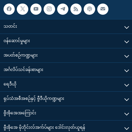
သတင်း
၀န်ဆောင်မှုများ
အပတ်စဉ်ကဏ္ဍများ
အင်္ဂလိပ်သင်ခန်းစာများ
ရေဒီယို
ရုပ်သံအစီအစဉ်နှင့် ဗွီဒီယိုကဏ္ဍများ
ဗွီအိုအေအကြောင်း
ဗွီအိုအေ မိုဘိုင်းလ်အက်ပ်များ ဒေါင်းလုတ်ယူရန်