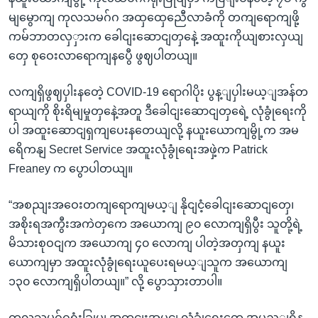
မျမွောကျ ကုလသမဂ်ဂ အထှထှေညေီလာခံကို တကျရောကျဖို့
ကမ်ဘာတလှှားက ခေါငျးဆောငျတှနေဲ့ အထူးကိုယျစားလှယျ
တှေ စုဝေးလာရောကျနပွေီ ဖွဈပါတယျ။
လကျရှိဖွဈပှါးနတေဲ့ COVID-19 ရောဂါပိုး ပွန့ျပှါးမယ့ျအန်တ
ရာယျကို စိုးရိမျမှုတှနေဲ့အတူ ဒီခေါငျးဆောငျတှရေဲ့ လုံခွုံရေးကို
ပါ အထူးဆောငျရှကျပေးနတေယျလို့ နယူးယောကျမွို့က အမ
ရေိကနျ Secret Service အထူးလုံခွုံရေးအဖှဲ့က Patrick
Freaney က ပွောပါတယျ။
“အစညျးအဝေးတကျရောကျမယ့ျ နိုငျငံ့ခေါငျးဆောငျတှေ၊
အစိုးရအကွီးအကဲတှကေ အယောကျ ၉၀ လောကျရှိပွီး သူတို့ရဲ့
မိသားစုဝငျက အယောကျ ၄၀ လောကျ ပါတဲ့အတှကျ နယူး
ယောကျမှာ အထူးလုံခွုံရေးယူပေးရမယ့ျသူက အယောကျ
၁၃၀ လောကျရှိပါတယျ။” လို့ ပွောသှားတာပါ။
ကုလသမဂ်ဂရုံးခြုပျ အတှငျးအပွငျ လုံခွုံရေးတှေ အပွည့ျရှိန