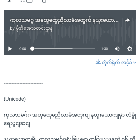
ကုလသမဂ္ဂ အထွေထွေညီလာခံအတွက် နယူးယောက်မှာ လုံခြုံရေးပြင်ဆင်
by
ဗွီအိုအေသတင်းဌာန
No media source currently available
0:00
1:30
တိုက်ရိုက် လင့်ခ်
-------------------------
(Unicode)
ကုလသမဂ်ဂ အထှထှေညေီလာခံအတှကျ နယူးယောကျမှာ လုံခွုံ
ရေးပွငျဆငျ
နယူးယောကျမွို့ ကုလသမဂ်ဂရုံးခြုပျမှာ ကငြျးပနတေဲ့ ၇၆ ကွိ