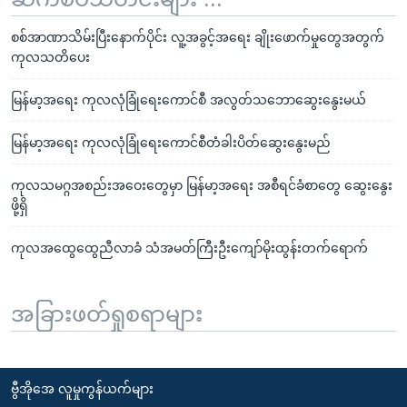
စစ်အာဏာသိမ်းပြီးနောက်ပိုင်း လူ့အခွင့်အရေး ချိုးဖောက်မှုတွေအတွက်
ကုလသတိပေး
မြန်မာ့အရေး ကုလလုံခြုံရေးကောင်စီ အလွတ်သဘောဆွေးနွေးမယ်
မြန်မာ့အရေး ကုလလုံခြုံရေးကောင်စီတံခါးပိတ်ဆွေးနွေးမည်
ကုလသမဂ္ဂအစည်းအဝေးတွေမှာ မြန်မာ့အရေး အစီရင်ခံစာတွေ ဆွေးနွေး
ဖို့ရှိ
ကုလအထွေထွေညီလာခံ သံအမတ်ကြီးဦးကျော်မိုးထွန်းတက်ရောက်
အခြားဖတ်ရှုစရာများ
ဗွီအိုအေ လူမှုကွန်ယက်များ