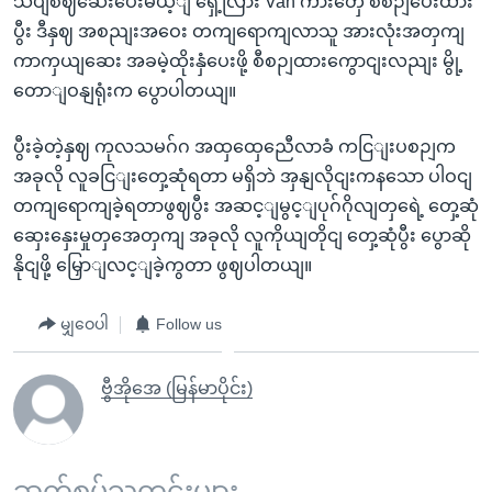
သပျစဈဆေးပေးမယ့ျ ရှေ့လြား Van ကားတှေ စီစဉျပေးထား
ပွီး ဒီနှဈ အစညျးအဝေး တကျရောကျလာသူ အားလုံးအတှကျ
ကာကှယျဆေး အခမဲ့ထိုးနှံပေးဖို့ စီစဉျထားကွောငျးလညျး မွို့
တောျဝနျရုံးက ပွောပါတယျ။
ပွီးခဲ့တဲ့နှဈ ကုလသမဂ်ဂ အထှထှေညေီလာခံ ကငြျးပစဉျက
အခုလို လူခငြျးတှေ့ဆုံရတာ မရှိဘဲ အှနျလိုငျးကနသော ပါဝငျ
တကျရောကျခဲ့ရတာဖွဈပွီး အဆင့ျမွင့ျပုဂ်ဂိုလျတှရေဲ့ တှေ့ဆုံ
ဆှေးနှေးမှုတှအေတှကျ အခုလို လူကိုယျတိုငျ တှေ့ဆုံပွီး ပွောဆို
နိုငျဖို့ မြှောျလင့ျခဲ့ကွတာ ဖွဈပါတယျ။
မျှဝေပါ
Follow us
ဗွီအိုအေ (မြန်မာပိုင်း)
ဆက်စပ်သတင်းများ ...