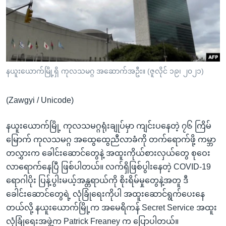
အ
သုတပဒေသာ အင်္ဂလိပ်စာ
ညွန်း
Learning English
စာမျက်နှာ
သို့
ဗွီအိုအေ လူမှုကွန်ယက်များ
ကျော်
ကြည့်
နယူးယောက်မြို့ရှိ ကုလသမဂ္ဂ အဆောက်အဦး။ (ဇူလိုင် ၁၉၊ ၂၀၂၁)
ရန်
ဘာသာစကားများ
ရှာဖွေ
(Zawgyi / Unicode)
ရန်
နေရာ
နယူးယောက်မြို့ ကုလသမဂ္ဂရုံးချုပ်မှာ ကျင်းပနေတဲ့ ၇၆ ကြိမ်
သို့
မြောက် ကုလသမဂ္ဂ အထွေထွေညီလာခံကို တက်ရောက်ဖို့ ကမ္ဘာ
ကျော်
တလွှားက ခေါင်းဆောင်တွေနဲ့ အထူးကိုယ်စားလှယ်တွေ စုဝေး
ရန်
လာရောက်နေပြီ ဖြစ်ပါတယ်။ လက်ရှိဖြစ်ပွါးနေတဲ့ COVID-19
ရောဂါပိုး ပြန့်ပွါးမယ့်အန္တရာယ်ကို စိုးရိမ်မှုတွေနဲ့အတူ ဒီ
ခေါင်းဆောင်တွေရဲ့ လုံခြုံရေးကိုပါ အထူးဆောင်ရွက်ပေးနေ
တယ်လို့ နယူးယောက်မြို့က အမေရိကန် Secret Service အထူး
လုံခြုံရေးအဖွဲ့က Patrick Freaney က ပြောပါတယ်။