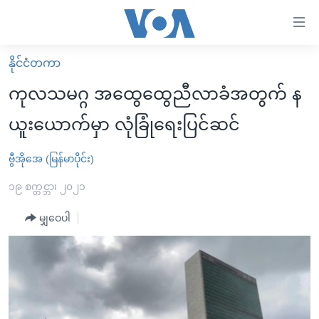
သုံး
ရ
လွယ်ကူ
နိုင်ငံတကာ
မူလစာမျက်နှာ
စေ
ကုလသမဂ္ဂ အထွေထွေညီလာခံအတွက် န
မြန်မာ
သည့်
ယူးယောက်မှာ လုံခြုံရေးပြင်ဆင်
ကမ္ဘာ့သတင်းများ
Link
ဗွီဒီယို
နိုင်ငံတကာ
ဗွီအိုအေ (မြန်မာပိုင်း)
များ
သတင်းလွတ်လပ်ခွင့်
အမေရိကန်
၁၉ စက္တင္ဘာ၊ ၂၀၂၁
ပင်မ
ရပ်ဝန်းတခု လမ်းတခု အလွန်
တရုတ်
အကြောင်းအရာ
မျှဝေပါ
သို့
အင်္ဂလိပ်စာလေ့လာမယ်
အစ္စရေး-ပါလက်စတိုင်း
ကျော်
အပတ်စဉ်ကဏ္ဍများ
အမေရိကန်သုံးအီဒီယံ
ကြည့်
ရေဒီယိုနှင့်ရုပ်သံ အချက်အလက်များ
မကြေးမုံရဲ့ အင်္ဂလိပ်စာ
ရေဒီယို
ရန်
ပင်မ
ရေဒီယို/တီဗွီအစီအစဉ်
ရုပ်ရှင်ထဲက အင်္ဂလိပ်စာ
တီဗွီ