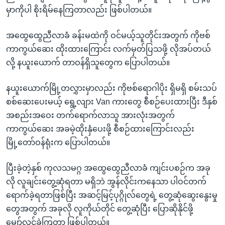
မှာကိုပါ စိုးရိမ်နေကြတာလည်း ဖြစ်ပါတယ်။
အထွေထွေညီလာခံ ခန်းမထဲကို ဝင်မယ့်သူတိုင်းအတွက် ကိုဗစ်
ကာကွယ်ဆေး ထိုးထားကြောင်း လက်မှတ်ပြသဖို့ လိုအပ်တယ်
လို့ နယူးယောက် တာဝန်ရှိသူတွေက ပြောပါတယ်။
နယူးယောက်မြို့တလွှားမှာလည်း ကိုဗစ်ရောဂါပိုး ရှိမရှိ စမ်းသပ်
စစ်ဆေးပေးမယ့် ရွေ့လျား Van ကားတွေ စီစဉ်ပေးထားပြီး ဒီနှစ်
အစည်းအဝေး တက်ရောက်လာသူ အားလုံးအတွက်
ကာကွယ်ဆေး အခမဲ့ထိုးနှံပေးဖို့ စီစဉ်ထားကြောင်းလည်း
မြို့တော်ဝန်ရုံးက ပြောပါတယ်။
ပြီးခဲ့တဲ့နှစ် ကုလသမဂ္ဂ အထွေထွေညီလာခံ ကျင်းပစဉ်က အခု
လို လူချင်းတွေ့ဆုံရတာ မရှိဘဲ အွန်လိုင်းကနေသာ ပါဝင်တက်
ရောက်ခဲ့ရတာဖြစ်ပြီး အဆင့်မြင့်ပုဂ္ဂိုလ်တွေရဲ့ တွေ့ဆုံဆွေးနွေးမှု
တွေအတွက် အခုလို လူကိုယ်တိုင် တွေ့ဆုံပြီး ပြောဆိုနိုင်ဖို့
မျှော်လင့်ခဲ့ကြတာ ဖြစ်ပါတယ်။