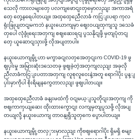
သေလို ကားလမျးတှေ ပလကျဖောငျးတှမှောလညျး အကာအရံ
တှေ တှေ့နရေပါတယျ။ အထှထှေညေီလာခံ ကငြျးပရာ ကုလ
ရုံးခြုပျတငျမကဘဲ နယူးယောကျမှာ ဈေးဝယျထှကျသူ ဒသေခံ
တှပေါ လုံခွုံရေးအတှကျ စဈဆေးရငျ ပွသနိုငျဖို့ မှတျပုံတငျ
တှေ ယူဆောငျသှားဖို့ လိုအပျတာပါ။
နယူးယောကျမွို့ဟာ မကွာခငျလတှအေတှငျးက COVID-19 ဖွ
ဈပှါးမှု အမြားဆုံးဒသေတခု ဖွဈခဲ့တဲ့အတှကျလညျး အခုလို
ညီလာခံကငြျးပတာအတှကျ လူစုလူဝေးနဲ့အတူ ရောဂါပိုး ပွန့ျ
ပှါးမှာကိုပါ စိုးရိမျနကွေတာလညျး ဖွဈပါတယျ။
အထှထှေညေီလာခံ ခနျးမထဲကို ဝငျမယ့ျသူတိုငျးအတှကျ ကို
ဗဈကာကှယျဆေး ထိုးထားကွောငျး လကျမှတျပွသဖို့ လိုအပျ
တယျလို့ နယူးယောကျ တာဝနျရှိသူတှကေ ပွောပါတယျ။
နယူးယောကျမွို့တလှှားမှာလညျး ကိုဗဈရောဂါပိုး ရှိမရှိ စမျး