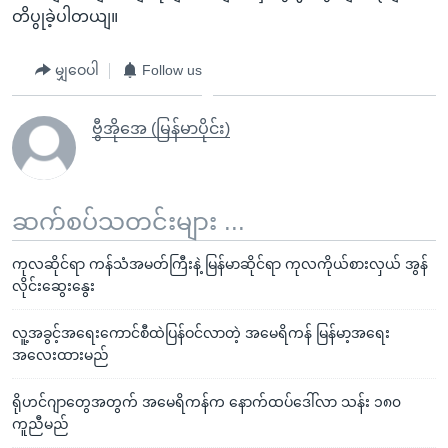
တိပွုခဲ့ပါတယျ။
မျှဝေပါ
Follow us
ဗွီအိုအေ (မြန်မာပိုင်း)
ဆက်စပ်သတင်းများ ...
ကုလဆိုင်ရာ ကန်သံအမတ်ကြီးနဲ့ မြန်မာဆိုင်ရာ ကုလကိုယ်စားလှယ် အွန်
လိုင်းဆွေးနွေး
လူ့အခွင့်အရေးကောင်စီထဲပြန်ဝင်လာတဲ့ အမေရိကန် မြန်မာ့အရေး
အလေးထားမည်
ရိုဟင်ဂျာတွေအတွက် အမေရိကန်က နောက်ထပ်ဒေါ်လာ သန်း ၁၈၀
ကူညီမည်