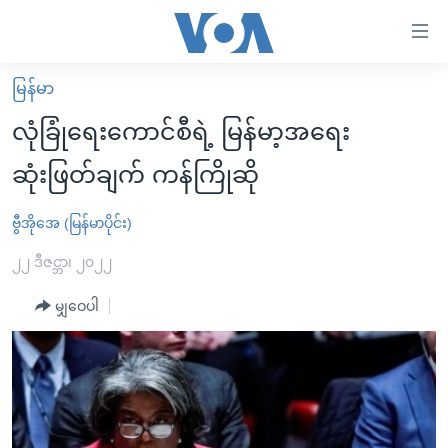
သုံး
ရ
လွယ်ကူ
မြန်မာ
မူလစာမျက်နှာ
စေ
လုံခြုံရေးကောင်စီရဲ့ မြန်မာ့အရေး
မြန်မာ
သည့်
ဆုံးဖြတ်ချက် ကန်ကြိုဆို
ကမ္ဘာ့သတင်းများ
Link
ဗွီဒီယို
နိုင်ငံတကာ
ဗွီအိုအေ (မြန်မာပိုင်း)
များ
သတင်းလွတ်လပ်ခွင့်
အမေရိကန်
၂၂ ဒီဇင္ဘာ၊ ၂၀၂၂
ပင်မ
ရပ်ဝန်းတခု လမ်းတခု အလွန်
တရုတ်
အကြောင်းအရာ
မျှဝေပါ
သို့
အင်္ဂလိပ်စာလေ့လာမယ်
အစ္စရေး-ပါလက်စတိုင်း
ကျော်
အပတ်စဉ်ကဏ္ဍများ
အမေရိကန်သုံးအီဒီယံ
ကြည့်
ရေဒီယိုနှင့်ရုပ်သံ အချက်အလက်များ
မကြေးမုံရဲ့ အင်္ဂလိပ်စာ
ရေဒီယို
ရန်
ပင်မ
ရေဒီယို/တီဗွီအစီအစဉ်
ရုပ်ရှင်ထဲက အင်္ဂလိပ်စာ
တီဗွီ