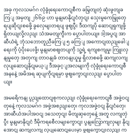
အခု ကုလသမဂ်ဂ လုံခွုံရေးကောငျစီက ခမြှတျတဲ့ ဆုံးဖွတျခ
ကြျ အမှတျ ၂၆၆၉ ဟာ မွနျမာနိုငျငံတှငျး သှေးမွကေမြှုတှေ
ရပျဆိုငျးစဖေို့ ခွလှေမျးတရပျ ဖွဈပွီး ဒီထကျပို ဆောငျရှကျဖို့
ရှိတယျလို့လညျး သံအမတျကွီးက ပွောပါတယျ။ ဒါ့အပွငျ အာ
ဆီယံရဲ့ ဘုံသဘောတူညီခကြျ ၅ ခကြျ အကောငျထညျဖေါျ
ရေးကို ပံ့ပိုးပေးဖို့၊ မွနျမာစဈတပျကို သူ့ရဲ့ ရကျစကျမှု၊ ကြူးလှ
နျမှုတှေ အတှကျ တာဝနျခံ တာဝနျယူမှု ရှိလာစဖေို့ ဆကျလကျ
လုပျဆောငျနိုငျမယ့ျ ဒီအခှင့ျအလမျးကို လုံခွုံရေးကောငျစီ
အနနေဲ့ အမိအရ ဆုပျကိုငျရမှာ ဖွဈကွောငျးလညျး ပွောပါတ
ယျ။
အမရေိကနျ ပွညျထောငျစုကလညျး လုံခွုံရေးကောငျစီ အဖှဲ့ဝငျ
တှနေဲ့ ကုလသမဂ်ဂ အဖှဲ့အစညျးတှေ၊ ကုလအဖှဲ့ဝငျ နိုငျငံတှေ၊
အာဆီယံအပါအဝငျ ဒသေတှငျး မိတျဆှတှေနေဲ့ အတူ လကျတှဲ
ပွီး မွနျမာနိုငျငံ ဒီမိုကရစေီလမျးကွောငျး ပွနျလြှောကျလှမျး နိုငျ
အောငျ ဆကျလကျ လုပျဆောငျပေးမှာ ဖွဈကွောငျးလညျး က