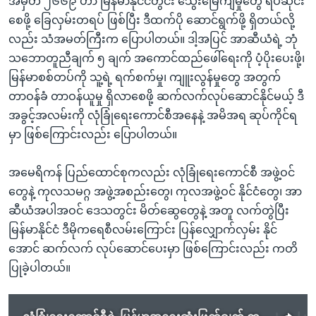
အမှတ် ၂၆၆၉ ဟာ မြန်မာနိုင်ငံတွင်း သွေးမြေကျမှုတွေ ရပ်ဆိုင်း
စေဖို့ ခြေလှမ်းတရပ် ဖြစ်ပြီး ဒီထက်ပို ဆောင်ရွက်ဖို့ ရှိတယ်လို့
လည်း သံအမတ်ကြီးက ပြောပါတယ်။ ဒါ့အပြင် အာဆီယံရဲ့ ဘုံ
သဘောတူညီချက် ၅ ချက် အကောင်ထည်ဖေါ်ရေးကို ပံ့ပိုးပေးဖို့၊
မြန်မာစစ်တပ်ကို သူ့ရဲ့ ရက်စက်မှု၊ ကျူးလွန်မှုတွေ အတွက်
တာဝန်ခံ တာဝန်ယူမှု ရှိလာစေဖို့ ဆက်လက်လုပ်ဆောင်နိုင်မယ့် ဒီ
အခွင့်အလမ်းကို လုံခြုံရေးကောင်စီအနေနဲ့ အမိအရ ဆုပ်ကိုင်ရ
မှာ ဖြစ်ကြောင်းလည်း ပြောပါတယ်။
အမေရိကန် ပြည်ထောင်စုကလည်း လုံခြုံရေးကောင်စီ အဖွဲ့ဝင်
တွေနဲ့ ကုလသမဂ္ဂ အဖွဲ့အစည်းတွေ၊ ကုလအဖွဲ့ဝင် နိုင်ငံတွေ၊ အာ
ဆီယံအပါအဝင် ဒေသတွင်း မိတ်ဆွေတွေနဲ့ အတူ လက်တွဲပြီး
မြန်မာနိုင်ငံ ဒီမိုကရေစီလမ်းကြောင်း ပြန်လျှောက်လှမ်း နိုင်
အောင် ဆက်လက် လုပ်ဆောင်ပေးမှာ ဖြစ်ကြောင်းလည်း ကတိ
ပြုခဲ့ပါတယ်။