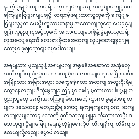
နတေဲ့ မွနျမာစဈတပျရဲ့ ကွောကျမကျဖှယျ အကွမျးဖကျမှုတှေ
ခကြျခငြျးရပျပဈဖို့၊ တရားမဲ့ဖမျးထားသူတှကေို ခကြျခ
ငြျးလှှတျပေးဖို့၊ လူသားစာနာမှု အထောကျကူတှေ ပေးခှင့ျ
ပွုဖို့၊ လူနညျးစုအဖှဲ့တှကေို အကာကှယျပေးဖို့နဲ့ မွနျမာလူထုရဲ့
လူ့အခှင့ျရေးကို လေးစားဖို့တှအေတှကျ လုပျဆောငျခှင့ျရ
တော့မှာ ဖွဈကွောငျး ပွောပါတယျ။
အရပျသား ပွညျသူနဲ့ အရပျဖကျ အခွခေံအဆောကျအအုံတှေ
အတိုကျခိုကျခံရမှုကနေ အပဈမဲ့ကလေးငယျတှေ၊ အမြိုးသမီး၊
အမြိုးသား အမြားအပွား သကွေခေဲ့ရတာ အတှကျ အထူးစိုးရိမျ
ကွောငျးလညျး ဒီဆုံးဖွတျခကြျမှာ ဖေါျပွထားတာပါ။ မွနျမာ
ပွညျသူတှေ အကွီးအကယြျ ခံစားနတေဲ့ ကွားက မွနျမာစဈတ
ပျက ဒသေတှငျး မတညျငွိမျအောငျ ရကျရကျစကျစကျ ဆကျ
လကျလုပျဆောငျနသေလို ဒုက်ခသညျ ပွူနာ ကွီးထှားလာပွီး ဒ
သေတှငျး ငွိမျးခမြျးရေးနဲ့ လုံခွုံရေးကိုပါ တိုကျရိုကျ ထိခိုကျစ
တေယျလို့လညျး ပွောပါတယျ။