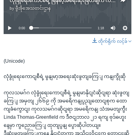
လုံခြုံရေးကောင်စီရဲ့ မြန်မာ့အရေးဆုံးဖြတ်ချက် ကန်ကြိုဆို
by
ဗွီအိုအေသတင်းဌာန
No media source currently available
0:00
1:18
တိုက်ရိုက် လင့်ခ်
(Unicode)
လုံခွုံရေးကောငျစီရဲ့ မွနျမာ့အရေးဆုံးဖွတျခကြျ ကနျကွိုဆို
ကုလသမဂ်ဂ လုံခွုံရေးကောငျစီရဲ့ မွနျမာနိုငျငံဆိုငျရာ ဆုံးဖွတျ
ခကြျ အမှတျ ၂၆၆၉ ကို အမရေိကနျပွညျထောငျစုက ထော
ကျခံကွောငျး ကုလသမဂ်ဂဆိုငျရာ အမရေိကနျ သံအမတျကွီး
Linda Thomas-Greenfield က ဒီဇငျဘာလ ၂၁ ရကျ ဗုဒ်ဓဟူး
နေ့မှာ ကွညောခကြျ ထုတျပွနျ ပွောဆိုပါတယျ။
ဒီဆုံးဖွတျခကြျကနေ နိုငျငံတကာ အသိုငျးဝိုငျးက တောငျးဆို