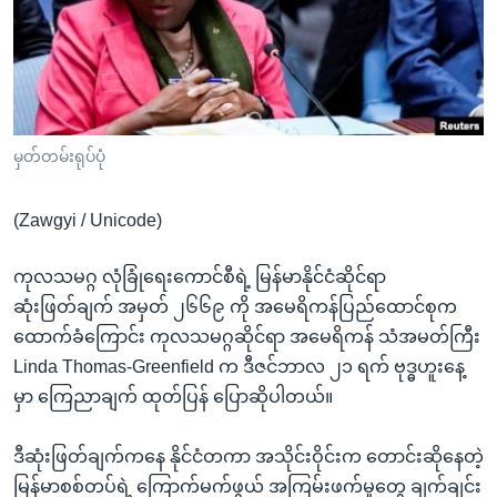
အ
သုတပဒေသာ အင်္ဂလိပ်စာ
ညွန်း
Learning English
စာမျက်နှာ
သို့
ဗွီအိုအေ လူမှုကွန်ယက်များ
ကျော်
ကြည့်
မှတ်တမ်းရုပ်ပုံ
ရန်
ဘာသာစကားများ
ရှာဖွေ
(Zawgyi / Unicode)
ရန်
နေရာ
ကုလသမဂ္ဂ လုံခြုံရေးကောင်စီရဲ့ မြန်မာနိုင်ငံဆိုင်ရာ
သို့
ဆုံးဖြတ်ချက် အမှတ် ၂၆၆၉ ကို အမေရိကန်ပြည်ထောင်စုက
ကျော်
ထောက်ခံကြောင်း ကုလသမဂ္ဂဆိုင်ရာ အမေရိကန် သံအမတ်ကြီး
ရန်
Linda Thomas-Greenfield က ဒီဇင်ဘာလ ၂၁ ရက် ဗုဒ္ဓဟူးနေ့
မှာ ကြေညာချက် ထုတ်ပြန် ပြောဆိုပါတယ်။
ဒီဆုံးဖြတ်ချက်ကနေ နိုင်ငံတကာ အသိုင်းဝိုင်းက တောင်းဆိုနေတဲ့
မြန်မာစစ်တပ်ရဲ့ ကြောက်မက်ဖွယ် အကြမ်းဖက်မှုတွေ ချက်ချင်း