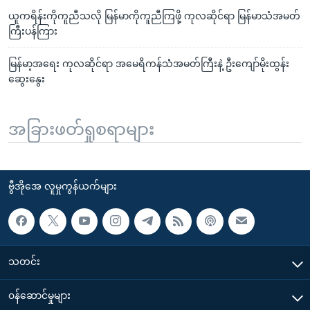
ယူကရိန်းကိုကူညီသလို မြန်မာကိုကူညီကြဖို့ ကုလဆိုင်ရာ မြန်မာသံအမတ်
ကြီးပန်ကြား
မြန်မာ့အရေး ကုလဆိုင်ရာ အမေရိကန်သံအမတ်ကြီးနဲ့ ဦးကျော်မိုးထွန်း
ဆွေးနွေး
အခြားဖတ်ရှုစရာများ
ဗွီအိုအေ လူမှုကွန်ယက်များ
သတင်း
၀န်ဆောင်မှုများ