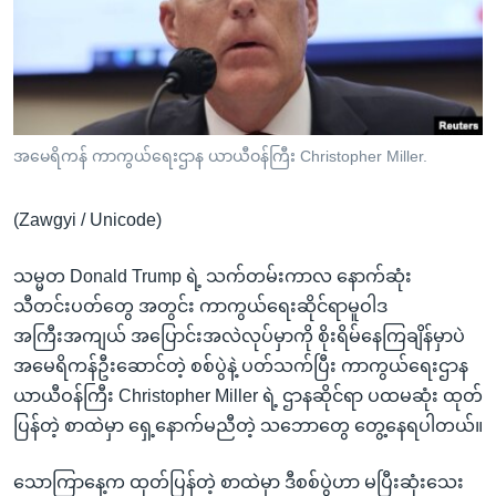
အ
သုတပဒေသာ အင်္ဂလိပ်စာ
ညွန်း
Learning English
စာမျက်နှာ
သို့
ဗွီအိုအေ လူမှုကွန်ယက်များ
ကျော်
ကြည့်
အမေရိကန် ကာကွယ်ရေးဌာန ယာယီဝန်ကြီး Christopher Miller.
ရန်
ဘာသာစကားများ
ရှာဖွေ
(Zawgyi / Unicode)
ရန်
နေရာ
သမ္မတ Donald Trump ရဲ့ သက်တမ်းကာလ နောက်ဆုံး
သို့
သီတင်းပတ်တွေ အတွင်း ကာကွယ်ရေးဆိုင်ရာမူဝါဒ
ကျော်
အကြီးအကျယ် အပြောင်းအလဲလုပ်မှာကို စိုးရိမ်နေကြချိန်မှာပဲ
ရန်
အမေရိကန်ဦးဆောင်တဲ့ စစ်ပွဲနဲ့ ပတ်သက်ပြီး ကာကွယ်ရေးဌာန
ယာယီဝန်ကြီး Christopher Miller ရဲ့ ဌာနဆိုင်ရာ ပထမဆုံး ထုတ်
ပြန်တဲ့ စာထဲမှာ ရှေ့နောက်မညီတဲ့ သဘောတွေ တွေ့နေရပါတယ်။
သောကြာနေ့က ထုတ်ပြန်တဲ့ စာထဲမှာ ဒီစစ်ပွဲဟာ မပြီးဆုံးသေး