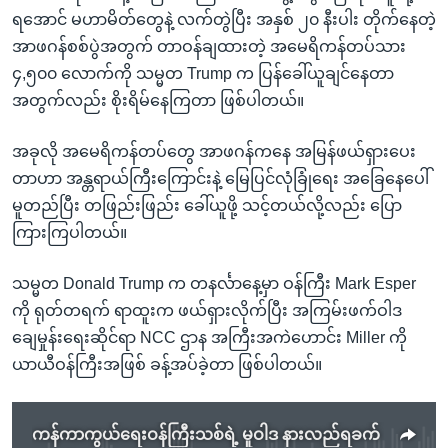
ရအောင် မဟာမိတ်တွေနဲ့ လက်တွဲပြီး အနှစ် ၂၀ နီးပါး တိုက်နေတဲ့
အာဖဂန်စစ်ပွဲအတွက် တာဝန်ချထားတဲ့ အမေရိကန်တပ်သား
၄,၅၀၀ လောက်ကို သမ္မတ Trump က ပြန်ခေါ်ယူချင်နေတာ
အတွက်လည်း စိုးရိမ်နေကြတာ ဖြစ်ပါတယ်။
အခုလို အမေရိကန်တပ်တွေ အာဖဂန်ကနေ အမြန်ဖယ်ရှားပေး
တာဟာ အန္တရာယ်ကြီးကြောင်းနဲ့ မြေပြင်လုံခြုံရေး အခြေနေပေါ်
မူတည်ပြီး တဖြည်းဖြည်း ခေါ်ယူဖို့ သင့်တယ်လို့လည်း ပြော
ကြားကြပါတယ်။
သမ္မတ Donald Trump က တနင်္လာနေ့မှာ ဝန်ကြီး Mark Esper
ကို ရုတ်တရက် ရာထူးက ဖယ်ရှားလိုက်ပြီး အကြမ်းဖက်ဝါဒ
ချေမှုန်းရေးဆိုင်ရာ NCC ဌာန အကြီးအကဲဟောင်း Miller ကို
ယာယီဝန်ကြီးအဖြစ် ခန့်အပ်ခဲ့တာ ဖြစ်ပါတယ်။
ကန်ကာကွယ်ရေးဝန်ကြီးသစ်ရဲ့ မူဝါဒ နားလည်ရခက်