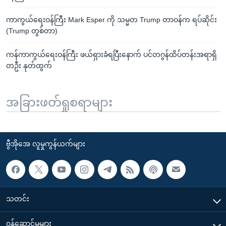
ကာကွယ်ရေးဝန်ကြီး Mark Esper ကို သမ္မတ Trump တာဝန်က ရပ်ဆိုင်း
(Trump တွစ်တာ)
ကန်ကာကွယ်ရေးဝန်ကြီး ဖယ်ရှားခံရပြီးနောက် ပင်တဂွန်ထိပ်တန်းအရာရှိ
တဦး နုတ်ထွက်
အခြားဖတ်ရှုစရာများ
ဗွီအိုအေ လူမှုကွန်ယက်များ
သတင်း
၀န်ဆောင်မှုများ