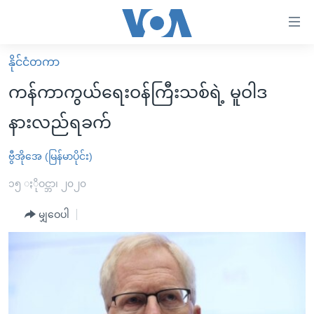
သုံး
ရ
လွယ်ကူ
နိုင်ငံတကာ
မူလစာမျက်နှာ
စေ
ကန်ကာကွယ်ရေးဝန်ကြီးသစ်ရဲ့ မူဝါဒ
မြန်မာ
သည့်
နားလည်ရခက်
ကမ္ဘာ့သတင်းများ
Link
ဗွီဒီယို
နိုင်ငံတကာ
ဗွီအိုအေ (မြန်မာပိုင်း)
များ
သတင်းလွတ်လပ်ခွင့်
အမေရိကန်
၁၅ ႏိုဝင္ဘာ၊ ၂၀၂၀
ပင်မ
ရပ်ဝန်းတခု လမ်းတခု အလွန်
တရုတ်
အကြောင်းအရာ
မျှဝေပါ
သို့
အင်္ဂလိပ်စာလေ့လာမယ်
အစ္စရေး-ပါလက်စတိုင်း
ကျော်
အပတ်စဉ်ကဏ္ဍများ
အမေရိကန်သုံးအီဒီယံ
ကြည့်
ရေဒီယိုနှင့်ရုပ်သံ အချက်အလက်များ
မကြေးမုံရဲ့ အင်္ဂလိပ်စာ
ရေဒီယို
ရန်
ပင်မ
ရေဒီယို/တီဗွီအစီအစဉ်
ရုပ်ရှင်ထဲက အင်္ဂလိပ်စာ
တီဗွီ