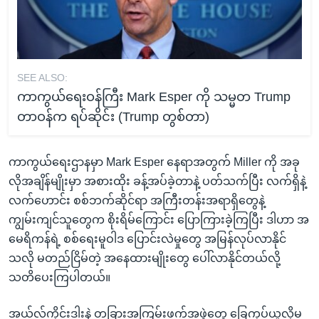
SEE ALSO:
ကာကွယ်ရေးဝန်ကြီး Mark Esper ကို သမ္မတ Trump
တာဝန်က ရပ်ဆိုင်း (Trump တွစ်တာ)
ကာကွယ်ရေးဌာနမှာ Mark Esper နေရာအတွက် Miller ကို အခု
လိုအချိန်မျိုးမှာ အစားထိုး ခန့်အပ်ခဲ့တာနဲ့ ပတ်သက်ပြီး လက်ရှိနဲ့
လက်ဟောင်း စစ်ဘက်ဆိုင်ရာ အကြီးတန်းအရာရှိတွေနဲ့
ကျွမ်းကျင်သူတွေက စိုးရိမ်ကြောင်း ပြောကြားခဲ့ကြပြီး ဒါဟာ အ
မေရိကန်ရဲ့ စစ်ရေးမူဝါဒ ပြောင်းလဲမှုတွေ အမြန်လုပ်လာနိုင်
သလို မတည်ငြိမ်တဲ့ အနေထားမျိုးတွေ ပေါ်လာနိုင်တယ်လို့
သတိပေးကြပါတယ်။
အယ်လ်ကိုင်းဒါးနဲ့ တခြားအကြမ်းဖက်အဖွဲ့တွေ ခြေကုပ်ယူလို့မ