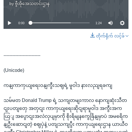
by
ဗွီအိုအေသတင်းဌာန
No media source currently available
0:00
1:24
တိုက်ရိုက် လင့်ခ်
-------------------------
(Unicode)
ကနျကာကှယျရေးဝနျကွီးသဈရဲ့ မူဝါဒ နားလညျရခကျ
သမ်မတ Donald Trump ရဲ့ သကျတမျးကာလ နောကျဆုံးသီတ
ငျးပတျတှေ အတှငျး ကာကှယျရေးဆိုငျရာမူဝါဒ အကွီးအက
ယြျ အပွောငျးအလဲလုပျမှာကို စိုးရိမျနကွေခြိနျမှာပဲ အမရေိက
နျဦးဆောငျတဲ့ စဈပှဲနဲ့ ပတျသကျပွီး ကာကှယျရေးဌာန ယာယီဝ