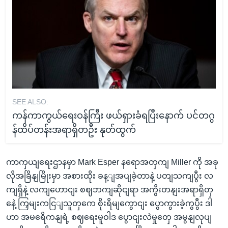
SEE ALSO:
ကန်ကာကွယ်ရေးဝန်ကြီး ဖယ်ရှားခံရပြီးနောက် ပင်တဂွ
န်ထိပ်တန်းအရာရှိတဦး နုတ်ထွက်
ကာကှယျရေးဌာနမှာ Mark Esper နရောအတှကျ Miller ကို အခု
လိုအခြိနျမြိုးမှာ အစားထိုး ခန့ျအပျခဲ့တာနဲ့ ပတျသကျပွီး လ
ကျရှိနဲ့ လကျဟောငျး စဈဘကျဆိုငျရာ အကွီးတနျးအရာရှိတှ
နေဲ့ ကြှမျးကငြျသူတှကေ စိုးရိမျကွောငျး ပွောကွားခဲ့ကွပွီး ဒါ
ဟာ အမရေိကနျရဲ့ စဈရေးမူဝါဒ ပွောငျးလဲမှုတှေ အမွနျလုပျ