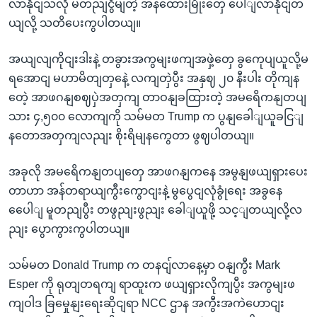
လာနိုငျသလို မတညျငွိမျတဲ့ အနထေားမြိုးတှေ ပေါျလာနိုငျတ
ယျလို့ သတိပေးကွပါတယျ။
အယျလျကိုငျးဒါးနဲ့ တခွားအကွမျးဖကျအဖှဲ့တှေ ခွကေုပျယူလို့မ
ရအောငျ မဟာမိတျတှနေဲ့ လကျတှဲပွီး အနှဈ ၂၀ နီးပါး တိုကျန
တေဲ့ အာဖဂနျစဈပှဲအတှကျ တာဝနျခထြားတဲ့ အမရေိကနျတပျ
သား ၄,၅၀၀ လောကျကို သမ်မတ Trump က ပွနျခေါျယူခငြျ
နတောအတှကျလညျး စိုးရိမျနကွေတာ ဖွဈပါတယျ။
အခုလို အမရေိကနျတပျတှေ အာဖဂနျကနေ အမွနျဖယျရှားပေး
တာဟာ အန်တရာယျကွီးကွောငျးနဲ့ မွပွေငျလုံခွုံရေး အခွနေ
ပေေါျ မူတညျပွီး တဖွညျးဖွညျး ခေါျယူဖို့ သင့ျတယျလို့လ
ညျး ပွောကွားကွပါတယျ။
သမ်မတ Donald Trump က တနငျ်လာနေ့မှာ ဝနျကွီး Mark
Esper ကို ရုတျတရကျ ရာထူးက ဖယျရှားလိုကျပွီး အကွမျးဖ
ကျဝါဒ ခြမှေုနျးရေးဆိုငျရာ NCC ဌာန အကွီးအကဲဟောငျး