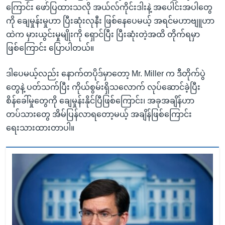
ကြောင်း ဖော်ပြထားသလို အယ်လ်ကိုင်းဒါးနဲ့ အပေါင်းအပါတွေ
ကို ချေမှုန်းမှုဟာ ပြီးဆုံးလုနီး ဖြစ်နေပေမယ့် အရင်မဟာဗျူဟာ
ထဲက မှားယွင်းမှုမျိုးကို ရှောင်ပြီး ပြီးဆုံးတဲ့အထိ တိုက်ရမှာ
ဖြစ်ကြောင်း ပြောပါတယ်။
ဒါပေမယ့်လည်း နောက်တပိုဒ်မှာတော့ Mr. Miller က ဒီတိုက်ပွဲ
တွေနဲ့ ပတ်သက်ပြီး ကိုယ်စွမ်းရှိသလောက် လုပ်ဆောင်ခဲ့ပြီး
စိန်ခေါ်မှုတွေကို ချေမှုန်းနိုင်ပြီဖြစ်ကြောင်း၊ အခုအချိန်ဟာ
တပ်သားတွေ အိမ်ပြန်လာရတော့မယ့် အချိန်ဖြစ်ကြောင်း
ရေးသားထားတာပါ။