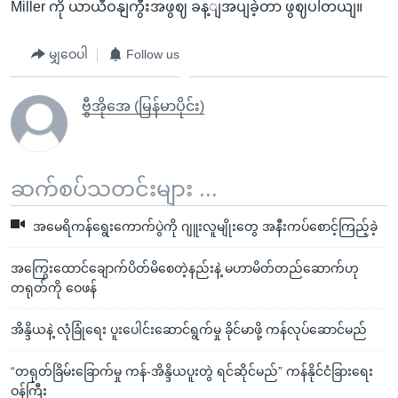
Miller ကို ယာယီဝနျကွီးအဖွဈ ခန့ျအပျခဲ့တာ ဖွဈပါတယျ။
မျှဝေပါ
Follow us
ဗွီအိုအေ (မြန်မာပိုင်း)
ဆက်စပ်သတင်းများ ...
အမေရိကန်ရွေးကောက်ပွဲကို ဂျူးလူမျိုးတွေ အနီးကပ်စောင့်ကြည့်ခဲ့
အကြွေးထောင်ချောက်ပိတ်မိစေတဲ့နည်းနဲ့ မဟာမိတ်တည်ဆောက်ဟု
တရုတ်ကို ဝေဖန်
အိန္ဒိယနဲ့ လုံခြုံရေး ပူးပေါင်းဆောင်ရွက်မှု ခိုင်မာဖို့ ကန်လုပ်ဆောင်မည်
“တရုတ်ခြိမ်းခြောက်မှု ကန်-အိန္ဒိယပူးတွဲ ရင်ဆိုင်မည်” ကန်နိုင်ငံခြားရေး
ဝန်ကြီး