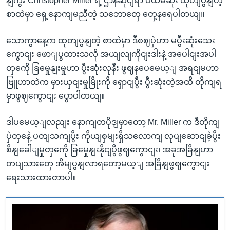
နျကွီး Christopher Miller ရဲ့ ဌာနဆိုငျရာ ပထမဆုံး ထုတျပွနျတဲ့
စာထဲမှာ ရှေ့နောကျမညီတဲ့ သဘောတှေ တှေ့နရေပါတယျ။
သောကွာနေ့က ထုတျပွနျတဲ့ စာထဲမှာ ဒီစဈပှဲဟာ မပွီးဆုံးသေး
ကွောငျး ဖောျပွထားသလို အယျလျကိုငျးဒါးနဲ့ အပေါငျးအပါ
တှကေို ခြမှေုနျးမှုဟာ ပွီးဆုံးလုနီး ဖွဈနပေမေယ့ျ အရငျမဟာ
ဗြူဟာထဲက မှားယှငျးမှုမြိုးကို ရှောငျပွီး ပွီးဆုံးတဲ့အထိ တိုကျရ
မှာဖွဈကွောငျး ပွောပါတယျ။
ဒါပမေယ့ျလညျး နောကျတပိုဒျမှာတော့ Mr. Miller က ဒီတိုကျ
ပှဲတှနေဲ့ ပတျသကျပွီး ကိုယျစှမျးရှိသလောကျ လုပျဆောငျခဲ့ပွီး
စိနျခေါျမှုတှကေို ခြမှေုနျးနိုငျပွီဖွဈကွောငျး၊ အခုအခြိနျဟာ
တပျသားတှေ အိမျပွနျလာရတော့မယ့ျ အခြိနျဖွဈကွောငျး
ရေးသားထားတာပါ။