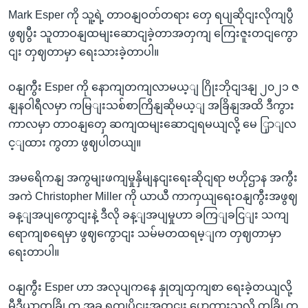
Mark Esper ကို သူ့ရဲ့ တာဝနျဝတ်တရား တှေ ရပျဆိုငျးလိုကျပွီ
ဖွဈပွီး သူတာဝနျထမျးဆောငျခဲ့တာအတှကျ ကြေးဇူးတငျကွော
ငျး တှဈတာမှာ ရေးသားခဲ့တာပါ။
ဝနျကွီး Esper ကို နောကျတကျလာမယ့ျ ဂြိုးဘိုငျဒနျ ၂၀၂၁ ဇ
နျနဝါရီလမှာ ကမြျးသစ်စာကြိနျဆိုမယ့ျ အခြိနျအထိ ဒီကွား
ကာလမှာ တာဝနျတှေ ဆကျထမျးဆောငျရမယျလို့ မေ ြှာျလ
င့ျထား ကွတာ ဖွဈပါတယျ။
အမရေိကနျ အကွမျးဖကျမှုနှိမျနငျးရေးဆိုငျရာ ဗဟိုဌာန အကွီး
အကဲ Christopher Miller ကို ယာယီ ကာကှယျရေးဝနျကွီးအဖွဈ
ခန့ျအပျကွောငျးနဲ့ ဒီလို ခန့ျအပျမှုဟာ ခကြျခငြျး သကျ
ရောကျစရေမှာ ဖွဈကွောငျး သမ်မတထရမ့ျက တှဈတာမှာ
ရေးတာပါ။
ဝနျကွီး Esper ဟာ အလုပျကနေ နှုတျထှကျစာ ရေးခဲ့တယျလို့
မီဒီယာတခြို့က အခု ရကျပိုငျးအတှငျး ပွောကွားသလို တခြို့က