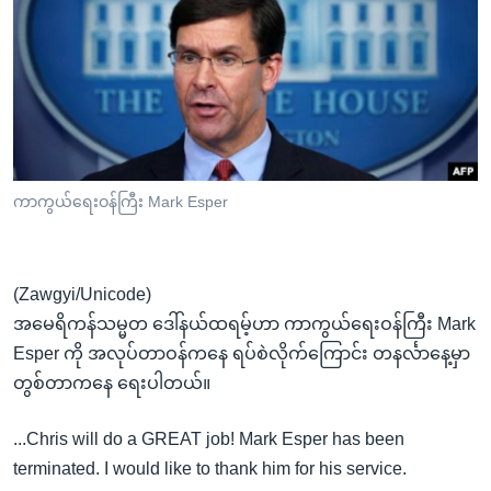
အ
သုတပဒေသာ အင်္ဂလိပ်စာ
ညွန်း
Learning English
စာမျက်နှာ
သို့
ဗွီအိုအေ လူမှုကွန်ယက်များ
ကျော်
ကြည့်
ရန်
ဘာသာစကားများ
ကာကွယ်ရေးဝန်ကြီး Mark Esper
ရှာဖွေ
ရန်
နေရာ
(Zawgyi/Unicode)
သို့
အမေရိကန်သမ္မတ ဒေါ်နယ်ထရမ့်ဟာ ကာကွယ်ရေးဝန်ကြီး Mark
ကျော်
Esper ကို အလုပ်တာဝန်ကနေ ရပ်စဲလိုက်ကြောင်း တနင်္လာနေ့မှာ
ရန်
တွစ်တာကနေ ရေးပါတယ်။
...Chris will do a GREAT job! Mark Esper has been
terminated. I would like to thank him for his service.