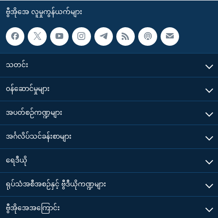
ဗွီအိုအေ လူမှုကွန်ယက်များ
သတင်း
၀န်ဆောင်မှုများ
အပတ်စဉ်ကဏ္ဍများ
အင်္ဂလိပ်သင်ခန်းစာများ
ရေဒီယို
ရုပ်သံအစီအစဉ်နှင့် ဗွီဒီယိုကဏ္ဍများ
ဗွီအိုအေအကြောင်း