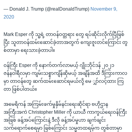
— Donald J. Trump (@realDonaldTrump)
November 9,
2020
Mark Esper ကို သူ့ရဲ့ တာဝန်ဝတ္တရား တွေ ရပ်ဆိုင်းလိုက်ပြီဖြစ်
ပြီး သူတာဝန်ထမ်းဆောင်ခဲ့တာအတွက် ကျေးဇူးတင်ကြောင်း တွ
စ်တာမှာ ရေးသားခဲ့တာပါ။
ဝန်ကြီး Esper ကို နောက်တက်လာမယ့် ဂျိုးဘိုင်ဒန် ၂၀၂၁
ဇန်နဝါရီလမှာ ကျမ်းသစ္စာကျိန်ဆိုမယ့် အချိန်အထိ ဒီကြားကာလ
မှာ တာဝန်တွေ ဆက်ထမ်းဆောင်ရမယ်လို့ မေ ျှာ်လင့်ထား ကြ
တာ ဖြစ်ပါတယ်။
အမေရိကန် အကြမ်းဖက်မှုနှိမ်နင်းရေးဆိုင်ရာ ဗဟိုဌာန
အကြီးအကဲ Christopher Miller ကို ယာယီ ကာကွယ်ရေးဝန်ကြီး
အဖြစ် ခန့်အပ်ကြောင်းနဲ့ ဒီလို ခန့်အပ်မှုဟာ ချက်ချင်း
သက်ရောက်စေရမှာ ဖြစ်ကြောင်း သမ္မတထရမ့်က တွစ်တာမှာ