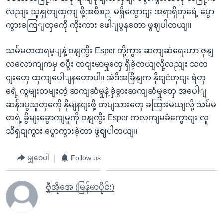
လညျး သူနှုတျထှကျ ဖို့အစီစဉျ မရှိကွောငျး အရာရှိတှရေဲ့ ပွော
ကွားခကြျတှကေို ကိုးကား ဖေါျပွနတော ဖွဈပါတယျ။
သမ်မတထရမ့ျနဲ့ ဝနျကွီး Esper တို့ကွား ဆကျဆံရေးဟာ ဇှနျ
လလောကျကမှ စပွီး တငျးမာမှုတှေ ရှိခဲ့တယျလို့လညျး သတ
ငျးတှေ ထှကျပေါျနတောပါ။ အဲဒီအခြိနျက နိုငျငံတှငျး ရဲတှ
ရေဲ့ ကွမျးတမျးတဲ့ ဆကျဆံမှုနဲ့ ခှဲခွားဆကျဆံမှုတှေ အပေါျ
ဆန်ဒပွသူတှကေို နှိမျနငျးဖို့ တပျသားတှေ ခထြားမယျလို့ သမ်မ
တရဲ့ ခွိမျးခွောကျမှုကို ဝနျကွီး Esper ကလကျမခံကွောငျး လူ
သိရှငျကွား ပွောကွားခဲ့တာ ဖွဈပါတယျ။
မျှဝေပါ
Follow us
ဗွီအိုအေ (မြန်မာပိုင်း)