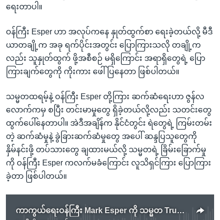
ရေးတာပါ။
ဝန်ကြီး Esper ဟာ အလုပ်ကနေ နှုတ်ထွက်စာ ရေးခဲ့တယ်လို့ မီဒီ
ယာတချို့က အခု ရက်ပိုင်းအတွင်း ပြောကြားသလို တချို့က
လည်း သူနှုတ်ထွက် ဖို့အစီစဉ် မရှိကြောင်း အရာရှိတွေရဲ့ ပြော
ကြားချက်တွေကို ကိုးကား ဖေါ်ပြနေတာ ဖြစ်ပါတယ်။
သမ္မတထရမ့်နဲ့ ဝန်ကြီး Esper တို့ကြား ဆက်ဆံရေးဟာ ဇွန်လ
လောက်ကမှ စပြီး တင်းမာမှုတွေ ရှိခဲ့တယ်လို့လည်း သတင်းတွေ
ထွက်ပေါ်နေတာပါ။ အဲဒီအချိန်က နိုင်ငံတွင်း ရဲတွေရဲ့ ကြမ်းတမ်း
တဲ့ ဆက်ဆံမှုနဲ့ ခွဲခြားဆက်ဆံမှုတွေ အပေါ် ဆန္ဒပြသူတွေကို
နှိမ်နင်းဖို့ တပ်သားတွေ ချထားမယ်လို့ သမ္မတရဲ့ ခြိမ်းခြောက်မှု
ကို ဝန်ကြီး Esper ကလက်မခံကြောင်း လူသိရှင်ကြား ပြောကြား
ခဲ့တာ ဖြစ်ပါတယ်။
ကာကွယ်ရေးဝန်ကြီး Mark Esper ကို သမ္မတ Trump တာဝန်က ရပ်ဆိုင်း (Trump တွစ်တာ)