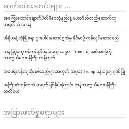
ဆက်စပ်သတင်းများ ...
အကြွေးထောင်ချောက်ပိတ်မိစေတဲ့နည်းနဲ့ မဟာမိတ်တည်ဆောက်ဟု
တရုတ်ကို ဝေဖန်
အိန္ဒိယနဲ့ လုံခြုံရေး ပူးပေါင်းဆောင်ရွက်မှု ခိုင်မာဖို့ ကန်လုပ်ဆောင်မည်
ဆန္ဒပြပွဲတွေ စစ်တပ်နဲ့နှိမ်နှင်းမယ့် သမ္မတ Trump ရဲ့ အစီအစဉ်ကို
ကာကွယ်ရေးဝန်ကြီး ကန့်ကွက်
အမေရိကန်ကျဆုံးစစ်သည်များအတွက် သမ္မတ Trump ပန်းခွေချ ဂုဏ်ပြု
အကြီးဆုံးရန်ဘက် တရုတ်ဖြစ်နိုင်ကြောင်း ကန်ကာကွယ်ရေးဝန်ကြီး
သတိပေး
အခြားဖတ်ရှုစရာများ