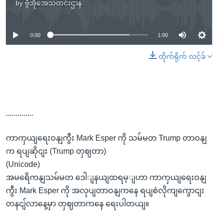
by
ဗွီအိုအေသတင်းဌာန
No media source currently available
0:00
1:00
တိုက်ရိုက် လင့်ခ်
..............
ကာကှယျရေးဝနျကွီး Mark Esper ကို သမ်မတ Trump တာဝနျ
က ရပျဆိုငျး (Trump တှဈတာ)
(Unicode)
အမရေိကနျသမ်မတ ဒေါျနယျထရမ့ျဟာ ကာကှယျရေးဝနျ
ကွီး Mark Esper ကို အလုပျတာဝနျကနေ ရပျစဲလိုကျကွောငျး
တနငျ်လာနေ့မှာ တှဈတာကနေ ရေးပါတယျ။