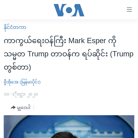
သုံး
ရ
လွယ်ကူ
နိုင်ငံတကာ
မူလစာမျက်နှာ
စေ
ကာကွယ်ရေးဝန်ကြီး Mark Esper ကို
မြန်မာ
သည့်
သမ္မတ Trump တာဝန်က ရပ်ဆိုင်း (Trump
ကမ္ဘာ့သတင်းများ
Link
တွစ်တာ)
ဗွီဒီယို
နိုင်ငံတကာ
များ
သတင်းလွတ်လပ်ခွင့်
အမေရိကန်
ပင်မ
ဗွီအိုအေ (မြန်မာပိုင်း)
ရပ်ဝန်းတခု လမ်းတခု အလွန်
တရုတ်
အကြောင်းအရာ
၁၀ ႏိုဝင္ဘာ၊ ၂၀၂၀
သို့
အင်္ဂလိပ်စာလေ့လာမယ်
အစ္စရေး-ပါလက်စတိုင်း
ကျော်
မျှဝေပါ
အပတ်စဉ်ကဏ္ဍများ
အမေရိကန်သုံးအီဒီယံ
ကြည့်
ရေဒီယိုနှင့်ရုပ်သံ အချက်အလက်များ
မကြေးမုံရဲ့ အင်္ဂလိပ်စာ
ရေဒီယို
ရန်
ပင်မ
ရေဒီယို/တီဗွီအစီအစဉ်
ရုပ်ရှင်ထဲက အင်္ဂလိပ်စာ
တီဗွီ