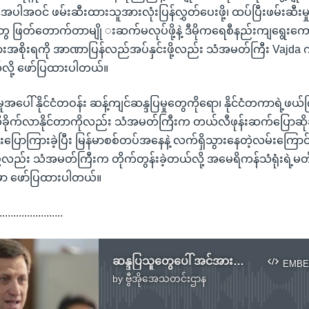
ပါအဝင် ဖမ်းဆီးထားသူအားလုံးပြန်လွှတ်ပေးဖို့၊ ထပ်ပြီးဖမ်းဆီးမှုတ
 ဖြတ်တောက်တာမျို းဆက်မလုပ်ဖို့နဲ့ ဒီမိုကရေစီနည်းကျရွေးကေ
အစိုးရကို အာဏာပြန်လည်အပ်နှင်းဖို့လည်း သံအမတ်ကြီး Vajda က
်လို့ ဖော်ပြထားပါတယ်။
ပေါ် နိုင်ငံတဝန်း ဆန့်ကျင်ဆန္ဒပြမှုတွေကိုရော၊ နိုင်ငံတကာရဲ့ဖယ်က
ရေးထိခိုက်လာနိုင်တာကိုလည်း သံအမတ်ကြီးက တယ်လီဖုန်းဆက်ပြောဆိုခ
ောကြားခဲ့ပြီး မြန်မာစစ်တပ်အနေနဲ့ လက်ရှိသွားနေတဲ့လမ်းကြော
ို့လည်း သံအမတ်ကြီးက တိုက်တွန်းခဲ့တယ်လို့ အမေရိကန်သံရုံးရဲ့မတ
်မှာ ဖော်ပြထားပါတယ်။
.......................
ဆန္ဒပြသူတွေပေါ် အင်အားသုံးနှိမ်နင်းတာရပ်ဖို့ ကန်သံအမတ်ကြီးတောင်းဆို
EMBE
by
ဗွီအိုအေသတင်းဌာန
No media source currently available