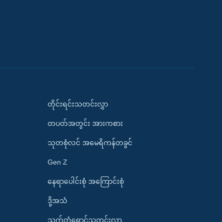
တိုင်းရင်းသတင်းလွှာ
တပတ်အတွင်း အားကစား
သုတစုံလင် အမေရိကန်တခွင်
Gen Z
နေရာပေါင်းစုံ အကြောင်းစုံ
ဒို့အသံ
သက်တံရောင်သတင်းလွှာ