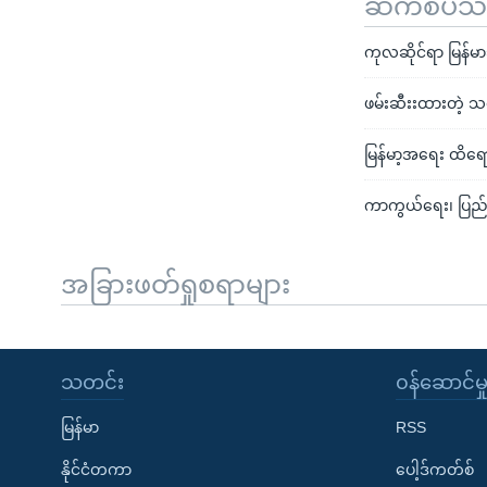
ဆက်စပ်သတင
ကုလဆိုင်ရာ မြန်မ
ဖမ်းဆီးးထားတဲ့ သ
မြန်မာ့အရေး ထိရော
ကာကွယ်ရေး၊ ပြည်ထ
အခြားဖတ်ရှုစရာများ
သတင်း
၀န်ဆောင်မှ
မြန်မာ
RSS
နိုင်ငံတကာ
ပေါ့ဒ်ကတ်စ်