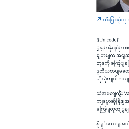
သီးခြားခွဲထု
{{Unicode}}
မွနျမာနိုငျငံ
ဈတပျက အငျအားသ
တှကေို ခကြျခငြ
ဒုတိယတပျမတောျက
ဆိုလိုကျပါတယျ
သံအမတျကွီး Vajd
ကျပွောဆိုခြိနျ
ခကြျထုတျပွနျခ
နိုငျငံတောျအတို