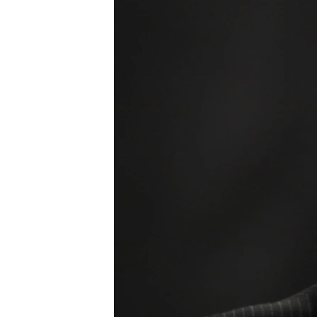
သုတပဒေသာ အင်္ဂလိပ်စာ
အ
ညွန်း
စာမျက်နှာ
သို့
ကျော်
ကြည့်
ရန်
ရှာဖွေ
ရန်
နေရာ
သို့
ကျော်
ရန်