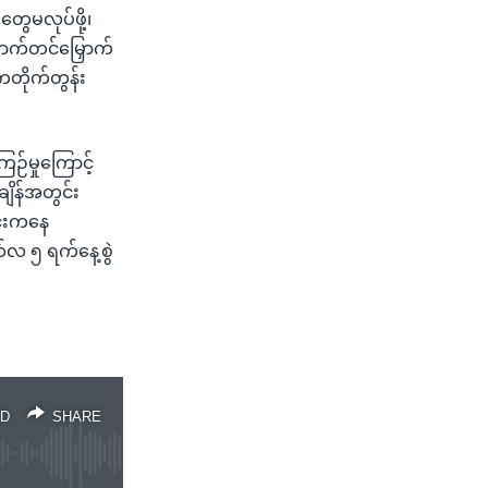
ွေမလုပ်ဖို့၊
ာက်တင်မြှောက်
တိုက်တွန်း
ြဉ်မှုကြောင့်
ျိန်အတွင်း
င်းကနေ
်လ ၅ ရက်နေ့စွဲ
D
SHARE