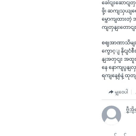
ခေါငျးဆောငျတှအ
ဖို့၊ ဆကျသှယျ
မွှောကျထားတဲ့
ကျတှနျးတောငျး
စဈအာဏာသိမျးမှု
ကွောင့ျ နိုငျင
နျအတှငျး အထူး
နေ နောကျပွနျလ
ရကျနေ့စှဲနဲ့ 
မျှဝေပါ
ဗွီအိ