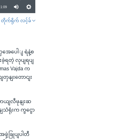
1:09
တိုက်ရိုက် လင့်ခ်
SHARE
ှအေပေါျ ရဲနဲ့စ
ဲ့ရတဲ့ လုပျရပျ
omas Vajda က
ုကျတှနျးတောငျး
ှာ တယျလီဖုနျးဆ
ျသံရုံးက ကွငွော
ဖှဲ့ခြုပျပါတီ