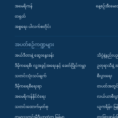
အမေရိကန်
နေ့စဉ်အီးမေ
တရုတ်
အစ္စရေး-ပါလက်စတိုင်း
အပတ်စဉ်ကဏ္ဍများ
အယ်ဒီတာနဲ့ ဆွေးနွေးခန်း
သိပ္ပံနဲ့နည်း
ဒီမိုကရေစီ၊ လူ့အခွင့်အရေးနှင့် ခေတ်ပြိုင်ကမ္ဘာ
ဥတုရာသီနဲ့ 
သတင်းသုံးသပ်ချက်
စီးပွားရေး
ဒီမိုကရေစီရေးရာ
တပတ်အတွင်
အမေရိကန်နိုင်ငံရေး
လယ်ယာစီးပွ
သတင်းထောက်မှတ်စု
ယူကရိန်း၊ မြန
ကမ္ဘာ့သတင်းမီဒီယာထဲက မြန်မာ
ထူးခြားဆန်း