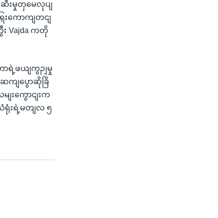
ဆီးမှုတှမေလုပျ
ရြှေးကောကျတငျ
ီး Vajda ကတို
ာရဲ့ဖယျကွဉျမှု
ဆကျပွောဆိုခြိ
့လမျးကွောငျးက
ံရုံးရဲ့မတျလ ၅