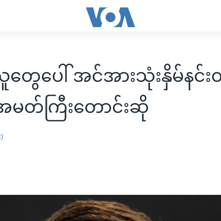
ူတွေပေါ် အင်အားသုံးနှိမ်နင်းတ
အမတ်ကြီးတောင်းဆို
း)