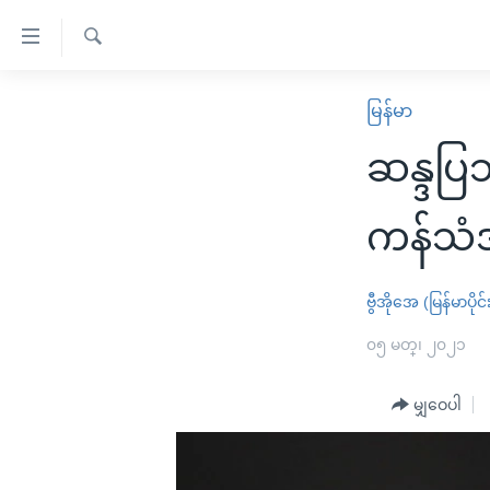
သုံး
ရ
ရှာဖွေ
လွယ်ကူ
မူလစာမျက်နှာ
မြန်မာ
ရ
စေ
မြန်မာ
လာ
ဆန္ဒပြသ
သည့်
ဒ်
ကမ္ဘာ့သတင်းများ
Link
ဗွီဒီယို
နိုင်ငံတကာ
ကန်သံ
များ
သတင်းလွတ်လပ်ခွင့်
အမေရိကန်
ပင်မ
ရပ်ဝန်းတခု လမ်းတခု အလွန်
တရုတ်
ဗွီအိုအေ (မြန်မာပိုင်
အကြောင်းအရာ
အင်္ဂလိပ်စာလေ့လာမယ်
အစ္စရေး-ပါလက်စတိုင်း
၀၅ မတ္၊ ၂၀၂၁
သို့
အပတ်စဉ်ကဏ္ဍများ
အမေရိကန်သုံးအီဒီယံ
ကျော်
မျှဝေပါ
ကြည့်
ရေဒီယိုနှင့်ရုပ်သံ အချက်အလက်များ
မကြေးမုံရဲ့ အင်္ဂလိပ်စာ
ရေဒီယို
ရန်
ရေဒီယို/တီဗွီအစီအစဉ်
ရုပ်ရှင်ထဲက အင်္ဂလိပ်စာ
တီဗွီ
ပင်မ