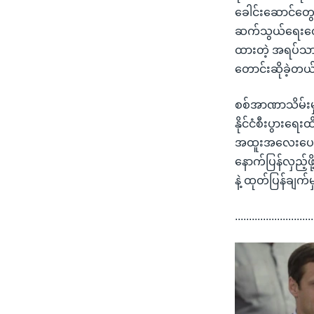
ခေါင်းဆောင်တွေအ
ဆက်သွယ်ရေးတွေ
ထားတဲ့ အရပ်သား
တောင်းဆိုခဲ့တယ
စစ်အာဏာသိမ်းမှုအ
နိုင်ငံစီးပွား
အထူးအလေးပေးပြ
နောက်ပြန်လှည့်ဖ
နဲ့ ထုတ်ပြန်ချက
............................