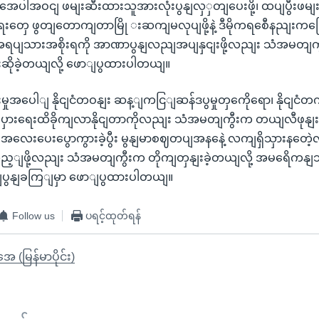
ေပါအဝငျ ဖမျးဆီးထားသူအားလုံးပွနျလှှတျပေးဖို့၊ ထပျပွီးဖမျး
ရေးတှေ ဖွတျတောကျတာမြို းဆကျမလုပျဖို့နဲ့ ဒီမိုကရစေီနညျးက
 အရပျသားအစိုးရကို အာဏာပွနျလညျအပျနှငျးဖို့လညျး သံအမတျကွ
ဆိုခဲ့တယျလို့ ဖောျပွထားပါတယျ။
အပေါျ နိုငျငံတဝနျး ဆန့ျကငြျဆန်ဒပွမှုတှကေိုရော၊ နိုငျငံတက
ံစီးပှားရေးထိခိုကျလာနိုငျတာကိုလညျး သံအမတျကွီးက တယျလီဖုနျး
အလေးပေးပွောကွားခဲ့ပွီး မွနျမာစဈတပျအနနေဲ့ လကျရှိသှားနတေဲ
ှည့ျဖို့လညျး သံအမတျကွီးက တိုကျတှနျးခဲ့တယျလို့ အမရေိကနျသ
ထုတျပွနျခကြျမှာ ဖောျပွထားပါတယျ။
Follow us
ပရင့်ထုတ်ရန်
ုအေ (မြန်မာပိုင်း)