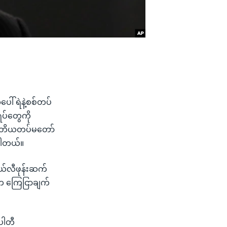
ါ် ရဲနဲ့စစ်တပ်
ရပ်တွေကို
က ဒုတိယတပ်မတော်
်ပါတယ်။
တယ်လီဖုန်းဆက်
ံးက ကြေငြာချက်
်ပါတီ