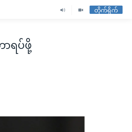
တိုက်ရိုက်
ာရပ်ဖို့