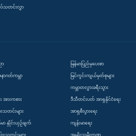
းလ်သတင်းလွှာ
ပညာ
မြန်မာပြည်မှပေးစာ
အနာဂတ်ကမ္ဘာ
မြင်ကွင်းကျယ်မှတ်စုများ
ကမ္ဘာတလွှားခရီးသွား
း အားကစား
ဒီသီတင်းပတ် အာရှနိုင်ငံရေး
ားသတင်းများ
အာရှစီးပွားရေး
်မာ နှိုင်းယှဉ်ချက်
ကျန်းမာရေး
ပြားသတင်းများ
အမျိုးသမီးကဏ္ဍ