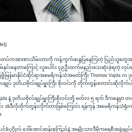
de}}
ှာ စစ်တပ်ကအာဏာသိမ်းတာကို ကန့်ကွက်ဆန္ဒပြနေကြတဲ့ ပြည်သူတွေအပေ
ိမ်နှင်းနေတာကြောင့် လူပေါင်း ၄၉ဦးထက်မနည်းသေဆုံးခဲ့ရတဲ့ လုပ်
န့်ဖို့မြန်မာနိုင်ငံဆိုင်ရာအမေရိကန်သံအမတ်ကြီး Thomas Vajda 
ျုပ် ဒုတိယဗိုလ်ချုပ်မှူးကြီး စိုးဝင်းကို တိုက်တွန်းတောင်းဆိုလိုက
a နဲ့ ဒုတိယဗိုလ်ချုပ်မှူးကြီးစိုးဝင်းတို့ မတ်လ ၅ ရက် ဒီကနေ့မှာ 
င်း အဲဒီလိုတိုက်တွန်းလိုက်တာဖြစ်ကြောင်း ရန်ကုန် အမေရိကန်သံရု
။
်ပင်ခံပုဂ္ဂိုလ် ဒေါ်အောင်ဆန်းစုကြည်နဲ့ အမျိုးသားဒီမိုကရေစီအဖွဲ့ချုပ