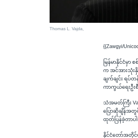
Thomas L. Vajda,
{{Zawgyi/Unico
မြန်မာနိုင်ငံမ
က အင်အားသုံးနှ
ချက်ချင်း ရပ်တ
ကာကွယ်ရေးဦးစီးခ
သံအမတ်ကြီး Vajd
ပြောဆိုချိန်အတွ
ထုတ်ပြန်ခဲ့တာပါ
နိုင်ငံတော်အတိုင