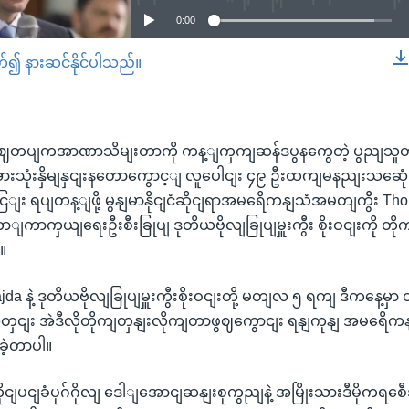
0:00
တ်၍ နားဆင်နိုင်ပါသည်။
EMBED
မှာ စဈတပျကအာဏာသိမျးတာကို ကန့ျကှကျဆန်ဒပွနကွေတဲ့ ပွညျသူတ
ုံးနှိမျနှငျးနတောကွောင့ျ လူပေါငျး ၄၉ ဦးထကျမနညျးသဆေုံးခ
ျး ရပျတန့ျဖို့ မွနျမာနိုငျငံဆိုငျရာအမရေိကနျသံအမတျကွီး Th
ာကှယျရေးဦးစီးခြုပျ ဒုတိယဗိုလျခြုပျမှူးကွီး စိုးဝငျးကို တိ
။
a နဲ့ ဒုတိယဗိုလျခြုပျမှူးကွီးစိုးဝငျးတို့ မတျလ ၅ ရကျ ဒီကနေ့မ
အတှငျး အဲဒီလိုတိုကျတှနျးလိုကျတာဖွဈကွောငျး ရနျကုနျ အမရေိကန
ဲ့တာပါ။
ငျပငျခံပုဂ်ဂိုလျ ဒေါျအောငျဆနျးစုကွညျနဲ့ အမြိုးသားဒီမိုကရစေီအ