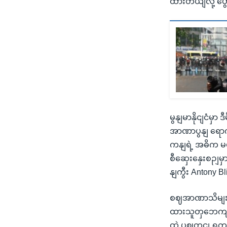
ထားတယျလို့ ပ
မွနျမာနိုငျငံမ
အာဏာပွနျ ရောက
ကနျရဲ့ အဓိက မဟာ
စီဆှေးနှေးစဉျမှာရ
နျကွီး Antony
စဈအာဏာသိမျးမှ
ထားသူတှဘေကျက
ထဲ ပွဈတငျ ရှုတျ