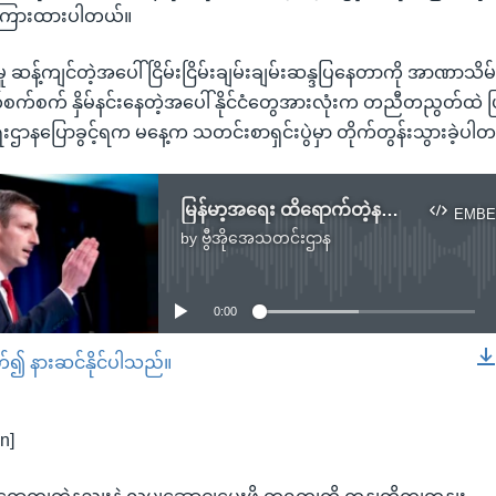
ာကြားထားပါတယ်။
 ဆန့်ကျင်တဲ့အပေါ် ငြိမ်းငြိမ်းချမ်းချမ်းဆန္ဒပြနေတာကို အာဏာသ
စက် နှိမ်နင်းနေတဲ့အပေါ် နိုင်ငံတွေအားလုံးက တညီတညွတ်ထဲ ပြ
ားရေးဌာနပြောခွင့်ရက မနေ့က သတင်းစာရှင်းပွဲမှာ တိုက်တွန်းသွားခဲ့ပါ
မြန်မာ့အရေး ထိရောက်တဲ့နည်းနဲ့ လုပ်ဆောင်ပေးဖို့ တရုတ်ကို ကန်တိုက်တွန်း
EMBE
by
ဗွီအိုအေသတင်းဌာန
No media source currently available
0:00
တ်၍ နားဆင်နိုင်ပါသည်။
EMBED
n]