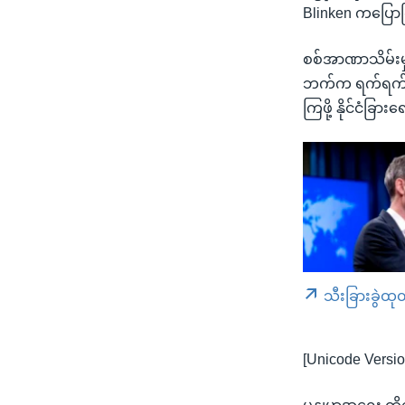
Blinken ကပြေ
စစ်အာဏာသိမ်းမှု
ဘက်က ရက်ရက်စက်
ကြဖို့ နိုင်ငံခြ
သီးခြားခွဲထု
[Unicode Versio