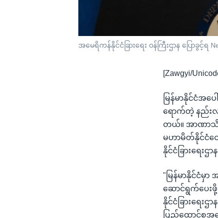
အမေရိကန်နိုင်ငံခြားရေး ဝန်ကြီးဌာန ပြောခွင့်ရ N
[Zawgyi/Unicod
မြန်မာနိုင်ငံအပေါ
ရောက်တဲ့ နည်းလမ
တယ်။ အာဏာသိမ
မဟာမိတ်နိုင်ငံတ
နိုင်ငံခြားရေးဌ
"မြန်မာနိုင်ငံ
ဆောင်ရွက်ပေးဖိ
နိုင်ငံခြားရေးဌ
ပြည်ထောင်စုအနေန