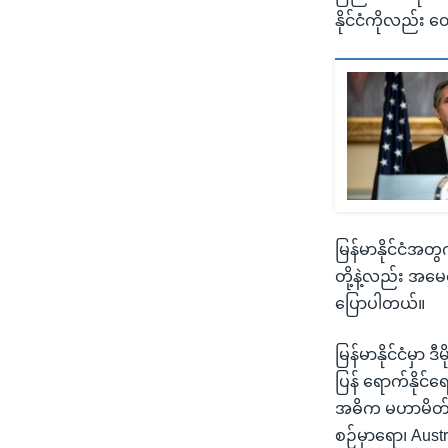
နိုင်ငံကိုလည်း
မြန်မာနိုင်ငံအတွက
တို့နဲ့လည်း အမေ
ပြောပါတယ်။
မြန်မာနိုင်ငံမ
ပြန် ရောက်နိုင
အဓိက မဟာမိတ်တွေ
စဉ်မှာရော၊ Austra