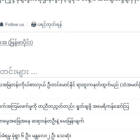
Follow us
ပရင့်ထုတ်ရန်
ုအေ (မြန်မာပိုင်း)
်းများ ...
ုလအမြဲတန်းကိုယ်စားလှယ် ဦးတင်မောင်နိုင် ရာထူးကနုတ်ထွက်မည် (သံအမတ်ကြ
်စက်အကြမ်းဖက်မှုကို တညီတညွတ်တည်း ရှုတ်ချဖို့ အမေရိကန်ဆော်သြ
 တာမွေအခြေအနေ ဆရာဝန်တဦးနဲ့ မေးမြန်းချက်
ခံရမှု မုံရွာ ၆ ဦး၊ မန္တလေး၂ ဦး သေဆုံး