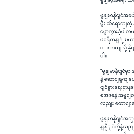
မွနျမာ့အရေး ထိ
မွနျမာနိုငျငံအပေ
ပွီး ထိရောကျတဲ
ပွောကွားခဲ့ပ
မရေိကနျရဲ့ မဟာ
ထားတယျလို့ နိုင
ပါ။
"မွနျမာနိုငျင
နဲ့ ဆောငျရှကျပ
ငျငံခွားရေးဌာန
စုအနနေဲ့ အမွငျတ
လညျး တောငျးဆ
မွနျမာနိုငျငံအတ
နျနိုငျငံတို့နဲ