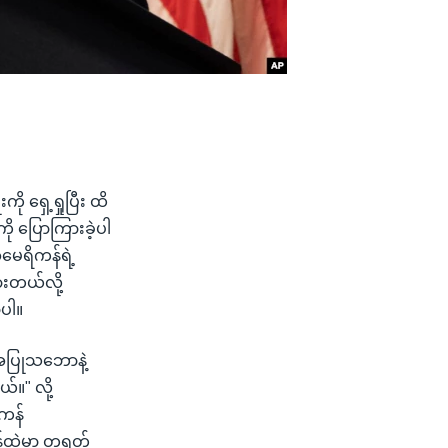
ို ရှေ့ရှုပြီး ထိ
ို ပြောကြားခဲ့ပါ
ေရိကန်ရဲ့
ားတယ်လို့
ာပါ။
 အပြုသဘောနဲ့
။" လို့
ိကန်
န်ထဲမှာ တရုတ်