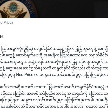
ed Price။
e]
် သြဇာလွှမ်းမိုးမှုရှိတဲ့ တရုတ်နိုင်ငံအနေနဲ့ မြန်မာပြည်သူတွေရဲ့ အကျိုးက
်းတွေနဲ့ ဆောင်ရွက်ပေးဖို့ အမေရိကန်ပြည်ထောင်စုက တရုတ်နိုင်ငံက
်းထားသူတွေအနေနဲ့ အရပ်သားအစိုးရလက်ပြန်အပ်ရေးအတွက် အမ
ွေနဲ့ ဆွေးနွေးဆောင်ရွက်နေသလို တရုတ်နိုင်ငံကိုလည်း တိုက်တွန်းထ
ာနပြောခွင့်ရ Ned Price က မနေ့က သတင်းစာရှင်းပွဲမှာ ပြောကြားခဲ့တ
မှာ အရပ်သားအစိုးရလက် အာဏာပြန်ရောက်အောင် တရုတ်နိုင်ငံအနေနဲ့
ု့ လိုလားကြောင်း အမေရိကန်ပြည်ထောင်စုက တရုတ်ကို ပြောထားတယ်
ာနပြောခွင့်ရက မနေ့က သတင်းစာရှင်းပွဲမှာ ပြောကြားခဲ့တာပါ။ အမေရ
ဲ့ အမြင်တူတဲ့ မိတ်ဖက်နိုင်ငံတွေနဲ့ ပူးပေါင်းဆောင်ရွက်နေတဲ့ တချိ