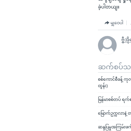
ခဲ့ပါတယျ။
မျှဝေပါ
ဗွီအိ
ဆက်စပ်သတင
စစ်ကောင်စီခန့် က
ထွန်း)
မြန်မာစစ်တပ် ရက
မြောက်ဥက္ကလာနဲ့
ဆန္ဒပြမှုအကြမ်းဖက်