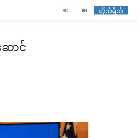
တိုက်ရိုက်
်ဆောင်