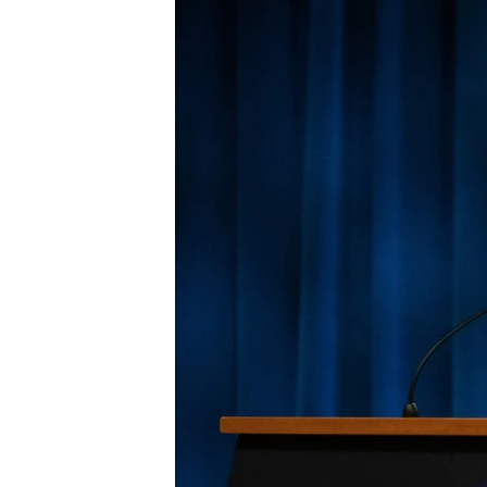
သုတပဒေသာ အင်္ဂလိပ်စာ
အ
ညွန်း
စာမျက်နှာ
သို့
ကျော်
ကြည့်
ရန်
ရှာဖွေ
ရန်
နေရာ
သို့
ကျော်
ရန်