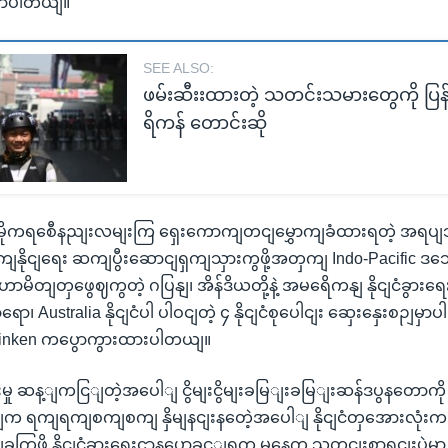
ွောပါတယျ။
SEE ALSO:
ဖမ်းဆီးးထားတဲ့ သတင်းသမားတွေကို ပြန်လ
ရိကန် တောင်းဆို
ှာ ဒီမိုကရစေီနညျးလမျးကြ ရှေးကောကျတငျမွှောကျခံထားရတဲ့ အရပျ
ျနိုငျရေး ဆကျပွီးဆောငျရှကျသှားကွဖို့အတှကျ Indo-Pacific
မိတျတှဖွေဈကွတဲ့ ဂပြနျ၊ အိန်ဒိယတို့နဲ့ အမရေိကနျ နိုငျငံခွားရေး
ော၊ Australia နိုငျငံပါ ပါဝငျတဲ့ ၄ နိုငျငံစုပေါငျး ဆှေးနှေးစဉျမှာပါ
 Blinken ကပွောကွားထားပါတယျ။
ု ဆန့ျကငြျတဲ့အပေါျ ငွိမျးငွိမျးခမြျးခမြျးဆန်ဒပွနတောကိ
 ရကျရကျစကျစကျ နှိမျနငျးနတေဲ့အပေါျ နိုငျငံတှအေားလုံ
ခကြွဖို့ နိုငျငံခွားရေးဌာနပွောခှင့ျရက မနေ့က သတငျးစာရှငျးပှဲမှ