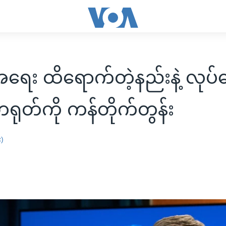
့အရေး ထိရောက်တဲ့နည်းနဲ့ လုပ
 တရုတ်ကို ကန်တိုက်တွန်း
း)