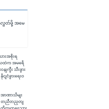
ွှတ်ဖို့ အမေ
သားအစိုးရ
 ဒသေထဲက အမရေိ
ဝနျကွီး သီးခွား
 နိုငျငံခွားရေးဝ
ု အာဏာသိမျး
းက တညီတညှတျ
ာ တိုကျတှနျးသှား