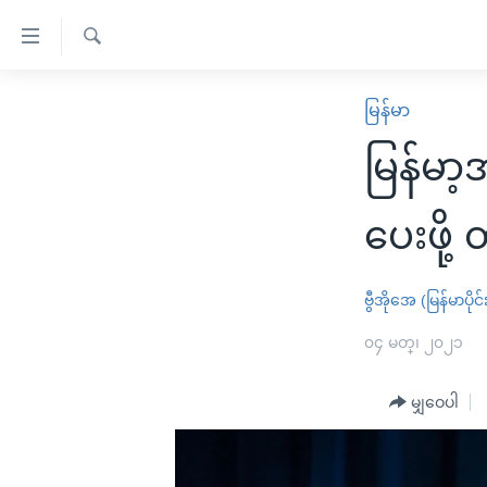
သုံး
ရ
ရှာဖွေ
လွယ်ကူ
မူလစာမျက်နှာ
မြန်မာ
ရ
စေ
မြန်မာ
လာ
မြန်မာ
သည့်
ဒ်
ကမ္ဘာ့သတင်းများ
Link
ဗွီဒီယို
နိုင်ငံတကာ
ပေးဖို့
များ
သတင်းလွတ်လပ်ခွင့်
အမေရိကန်
ပင်မ
ရပ်ဝန်းတခု လမ်းတခု အလွန်
တရုတ်
ဗွီအိုအေ (မြန်မာပိုင်
အကြောင်းအရာ
အင်္ဂလိပ်စာလေ့လာမယ်
အစ္စရေး-ပါလက်စတိုင်း
၀၄ မတ္၊ ၂၀၂၁
သို့
အပတ်စဉ်ကဏ္ဍများ
အမေရိကန်သုံးအီဒီယံ
ကျော်
မျှဝေပါ
ကြည့်
ရေဒီယိုနှင့်ရုပ်သံ အချက်အလက်များ
မကြေးမုံရဲ့ အင်္ဂလိပ်စာ
ရေဒီယို
ရန်
ရေဒီယို/တီဗွီအစီအစဉ်
ရုပ်ရှင်ထဲက အင်္ဂလိပ်စာ
တီဗွီ
ပင်မ