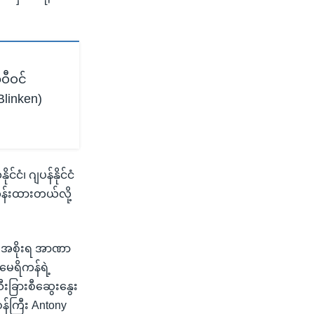
ီဝင်
 Blinken)
်ငံ၊ ဂျပန်နိုင်ငံ
တွန်းထားတယ်လို့
ားအစိုးရ အာဏာ
မေရိကန်ရဲ့
ီးခြားစီဆွေးနွေး
းဝန်ကြီး Antony