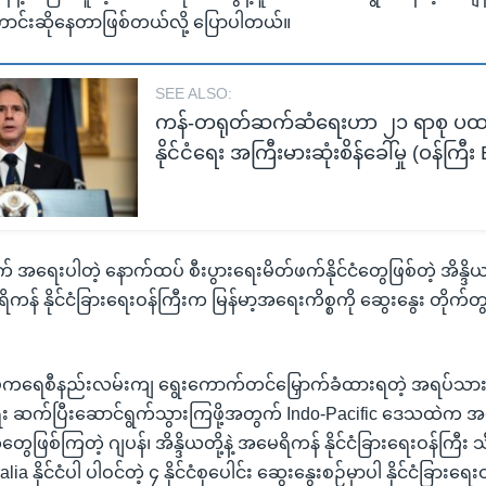
 တောင်းဆိုနေတာဖြစ်တယ်လို့ ပြောပါတယ်။
SEE ALSO:
ကန်-တရုတ်ဆက်ဆံရေးဟာ ၂၁ ရာစု ပထဝ
နိုင်ငံရေး အကြီးမားဆုံးစိန်ခေါ်မှု (ဝန်ကြီး
် အရေးပါတဲ့ နောက်ထပ် စီးပွားရေးမိတ်ဖက်နိုင်ငံတွေဖြစ်တဲ့ အိန္ဒိယနိုင
ရိကန် နိုင်ငံခြားရေးဝန်ကြီးက မြန်မာ့အရေးကိစ္စကို ဆွေးနွေး တိုက်
ှာ ဒီမိုကရေစီနည်းလမ်းကျ ရွေးကောက်တင်မြှောက်ခံထားရတဲ့ အရပ်သ
်ရေး ဆက်ပြီးဆောင်ရွက်သွားကြဖို့အတွက် Indo-Pacific ဒေသထဲက အ
ဖြစ်ကြတဲ့ ဂျပန်၊ အိန္ဒိယတို့နဲ့ အမေရိကန် နိုင်ငံခြားရေးဝန်ကြီး သ
lia နိုင်ငံပါ ပါဝင်တဲ့ ၄ နိုင်ငံစုပေါင်း ဆွေးနွေးစဉ်မှာပါ နိုင်ငံခြားရေ