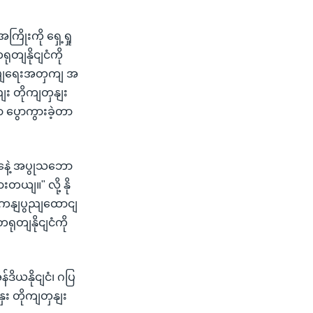
ကြိုးကို ရှေ့ရှု
တျနိုငျငံကို
အပျရေးအတှကျ အ
ျး တိုကျတှနျး
 ပွောကွားခဲ့တာ
နေဲ့ အပွုသဘော
တယျ။" လို့ နို
ရေိကနျပွညျထောငျ
ရုတျနိုငျငံကို
ဒိယနိုငျငံ၊ ဂပြ
ှေး တိုကျတှနျး