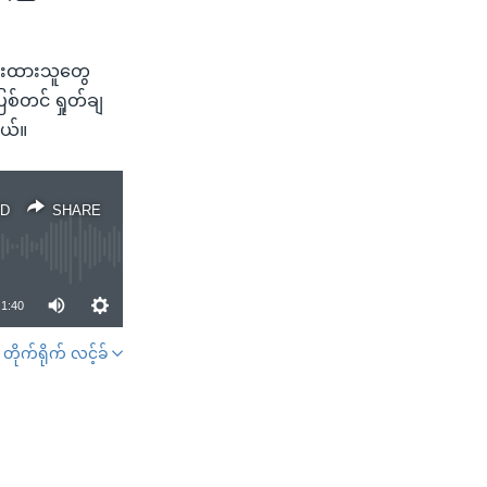
ိမ်းထားသူတွေ
စ်တင် ရှုတ်ချ
တယ်။
D
SHARE
1:40
တိုက်ရိုက် လင့်ခ်
SHARE