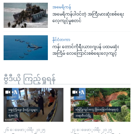
အမေရိကန်
အမေရိကန်ပါဝင်တဲ့ အကြီးမားဆုံးစစ်ရေး
လေ့ကျင့်မှုစတင်
နိုင်ငံတကာ
ကန်၊ တောင်ကိုရီးယား၊ဂျပန် ပထမဆုံး
အကြိမ် လေကြောင်းစစ်ရေးလေ့ကျင့်
ဗွီဒီယို ကြည့်ရှုရန်
၂၆ ေဖေဖာ္၀ါရီ၊ ၂၀၂၅
၂၄ ေဖေဖာ္၀ါရီ၊ ၂၀၂၅