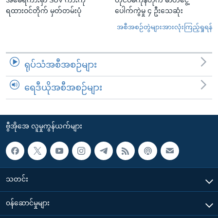
ရထားဝင်တိုက် မှတ်တမ်းပုံ
ပေါက်ကွဲမှု ၄ ဦးသေဆုံး
အစီအစဉ်တွဲများအားလုံးကြည့်ရှုရန်
ရုပ်သံအစီအစဉ်များ
ရေဒီယိုအစီအစဉ်များ
ဗွီအိုအေ လူမှုကွန်ယက်များ
သတင်း
၀န်ဆောင်မှုများ