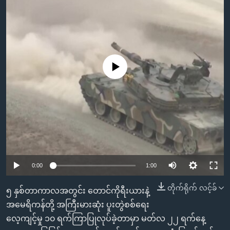
အ
သုတပဒေသာ အင်္ဂလိပ်စာ
ညွန်း
Learning English
စာမျက်နှာ
သို့
ဗွီအိုအေ လူမှုကွန်ယက်များ
ကျော်
No media source currently available
ကြည့်
ရန်
ဘာသာစကားများ
ရှာဖွေ
ရန်
နေရာ
သို့
ကျော်
0:00
1:00
ရန်
တိုက်ရိုက် လင့်ခ်
၅ နှစ်တာကာလအတွင်း တောင်ကိုရီးယားနဲ့
အမေရိကန်တို့ အကြီးမားဆုံး ပူးတွဲစစ်ရေး
လေ့ကျင့်မှု ၁၀ ရက်ကြာပြုလုပ်ခဲ့တာမှာ မတ်လ ၂၂ ရက်နေ့