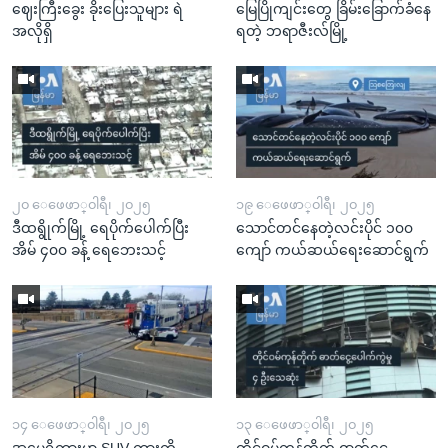
ဈေးကြီးခွေး ခိုးပြေးသူများ ရဲ
မြေပြိုကျင်းတွေ ခြိမ်းခြောက်ခံနေ
အလိုရှိ
ရတဲ့ ဘရာဇီးလ်မြို့
၂၀ ေဖေဖာ္၀ါရီ၊ ၂၀၂၅
၁၉ ေဖေဖာ္၀ါရီ၊ ၂၀၂၅
ဒီထရွိုက်မြို့ ရေပိုက်ပေါက်ပြီး
သောင်တင်နေတဲ့လင်းပိုင် ၁၀၀
အိမ် ၄၀၀ ခန့် ရေဘေးသင့်
ကျော် ကယ်ဆယ်ရေးဆောင်ရွက်
၁၄ ေဖေဖာ္၀ါရီ၊ ၂၀၂၅
၁၃ ေဖေဖာ္၀ါရီ၊ ၂၀၂၅
အမေရိကားမှာ SUV ကားကို
တိုင်ဝမ်ကုန်တိုက် ဓာတ်ငွေ့