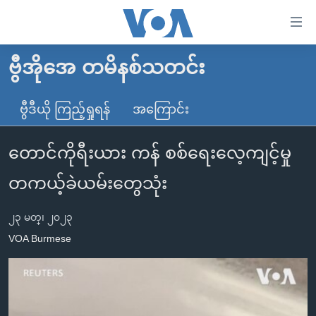
သုံး
ရ
လွယ်ကူ
ဗွီအိုအေ တမိနစ်သတင်း
မူလစာမျက်နှာ
စေ
မြန်မာ
ဗွီဒီယို ကြည့်ရှုရန်
အကြောင်း
သည့်
ကမ္ဘာ့သတင်းများ
Link
တောင်ကိုရီးယား ကန် စစ်ရေးလေ့ကျင့်မှု
ဗွီဒီယို
နိုင်ငံတကာ
များ
သတင်းလွတ်လပ်ခွင့်
အမေရိကန်
တကယ့်ခဲယမ်းတွေသုံး
ပင်မ
ရပ်ဝန်းတခု လမ်းတခု အလွန်
တရုတ်
အကြောင်းအရာ
၂၃ မတ္၊ ၂၀၂၃
သို့
အင်္ဂလိပ်စာလေ့လာမယ်
အစ္စရေး-ပါလက်စတိုင်း
VOA Burmese
ကျော်
အပတ်စဉ်ကဏ္ဍများ
အမေရိကန်သုံးအီဒီယံ
ကြည့်
ရေဒီယိုနှင့်ရုပ်သံ အချက်အလက်များ
မကြေးမုံရဲ့ အင်္ဂလိပ်စာ
ရေဒီယို
ရန်
ပင်မ
ရေဒီယို/တီဗွီအစီအစဉ်
ရုပ်ရှင်ထဲက အင်္ဂလိပ်စာ
တီဗွီ