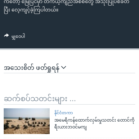
ကတော့ မြေပြင်မှာ တကယ့်ကျည်အစစ်တွေ အသုံးပြုပစ်ခတ်
ပြီး လေ့ကျင့်ခဲ့ကြပါတယ်။
မျှဝေပါ
အသေးစိတ် ဖတ်ရှုရန်
ဆက်စပ်သတင်းများ ...
နိုင်ငံတကာ
အမေရိကန်ထောက်လှမ်းမှုသတင်း တောင်ကို
ရီးယားဘဝင်မကျ