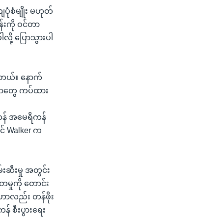
ံစံမျိုး မဟုတ်
်းကို ဝင်တာ
ို့ ပြောသွားပါ
ါတယ်။ နောက်
့စတာတွေ ကပ်ထား
ကန် အမေရိကန်
ှင် Walker က
်းဆီးမှု အတွင်း
ှတမှုကို တောင်း
်ဟာလည်း တန်ဖိုး
ကန် စီးပွားရေး