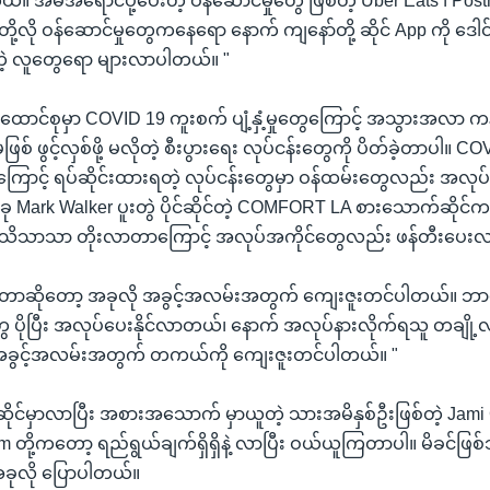
 အိမ်အရောင်ပို့ပေးတဲ့ ဝန်ဆောင်မှုတွေ ဖြစ်တဲ့ Uber Eats ၊ Pos
ို့လို ဝန်ဆောင်မှုတွေကနေရော နောက် ကျနော်တို့ ဆိုင် App ကို ဒေါင်
ာတဲ့ လူတွေရော များလာပါတယ်။ "
ောင်စုမှာ COVID 19 ကူးစက် ပျံ့နှံ့မှုတွေကြောင့် အသွားအလာ ကန့
ဖြစ် ဖွင့်လှစ်ဖို့ မလိုတဲ့ စီးပွားရေး လုပ်ငန်းတွေကို ပိတ်ခဲ့တာပါ။ 
ရာယ်ကြောင့် ရပ်ဆိုင်းထားရတဲ့ လုပ်ငန်းတွေမှာ ဝန်ထမ်းတွေလည်း အလုပ
 Mark Walker ပူးတွဲ ပိုင်ဆိုင်တဲ့ COMFORT LA စားသောက်ဆိုင်
သိသိသာသာ တိုးလာတာကြောင့် အလုပ်အကိုင်တွေလည်း ဖန်တီးပေးလာ
ုပ်တာဆိုတော့ အခုလို အခွင့်အလမ်းအတွက် ကျေးဇူးတင်ပါတယ်။ ဘာက
 ပိုပြီး အလုပ်ပေးနိုင်လာတယ်၊ နောက် အလုပ်နားလိုက်ရသူ တချို့လည်
အခွင့်အလမ်းအတွက် တကယ်ကို ကျေးဇူးတင်ပါတယ်။ "
င်မှာလာပြီး အစားအသောက် မှာယူတဲ့ သားအမိနှစ်ဦးဖြစ်တဲ့ Jami Ca
တို့ကတော့ ရည်ရွယ်ချက်ရှိရှိနဲ့ လာပြီး ဝယ်ယူကြတာပါ။ မိခင်ဖြစ်
ခုလို ပြောပါတယ်။