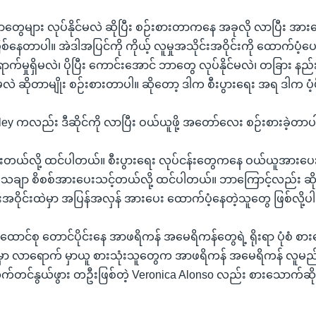
 ဘာတွေများ လုပ်နိုင်မလဲ ဆိုပြီး စဉ်းစားတာကနေ အခုလို လာပြီး အ
ြစ်နေတာပါ။ အဲဒါအပြင်ကို ကိုယ့် လူမှုအသိုင်းအဝိုင်းကို ထောက်ပံ့
က်မှုရှိမလဲ၊ ပိုပြီး ကောင်းအောင် ဘာတွေ လုပ်နိုင်မလဲ၊ တခြား နည်း
မလဲ ဆိုတာမျိုး စဉ်းစားတာပါ။ ဆိုတော့ ဒါက စီးပွားရေး အရ ဒါက ပံ့
ey ကလည်း ဒီဆိုင်ကို လာပြီး ဝယ်ယူဖို့ အတော်လေး စဉ်းစားခဲ့တာပါ
းတယ်လို့ ထင်ပါတယ်။ စီးပွားရေး လုပ်ငန်းတွေကနေ ဝယ်ယူအားပေ
 သေချာ စိစစ်အားပေးသင့်တယ်လို့ ထင်ပါတယ်။ ဘာကြောင့်လည်း ဆို
င်းအဝိုင်းထဲမှာ အပြန်အလှန် အားပေး ထောက်ပံ့နေတဲ့သူတွေ ဖြစ်လို့ပါ
ာင်စု တောင်ပိုင်းနေ အာဖရိကန် အမေရိကန်တွေရဲ့ ရိုးရာ ပုံစံ စာ
ာ လာရောက် မှာယူ စားသုံးသူတွေက အာဖရိကန် အမေရိကန် လူမည
်တင်နွယ်ဖွား တဦးဖြစ်တဲ့ Veronica Alonso လည်း စားသောက်ဆို