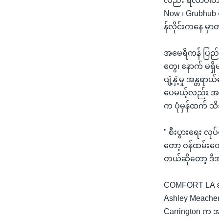
လည်း ရလာပါတယ်။
Now ၊ Grubhub တ
န်လိုင်းကနေ မှ
အမေရိကန် ပြည်ထ
တွေ၊ နောက် မရှိမ
ပျံ့နှံ့မှု အန္တ
ပေမယ့်လည်း အခု
က ပုံမှန်ထက် 
" စီးပွားရေး လ
တော့ ဝန်ထမ်းတွေ
တယ်ဆိုတော့ ဒီ
COMFORT LA ဆို
Ashley Meachem 
Carrington က အ