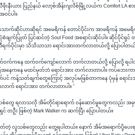
ိုးနီးယား ပြည်နယ် လော့စ်အိန်းဂျလိစ်မြို့လယ်က Comfort LA စာ
အဝင်ပါ။
သောက်ဆိုင်ဟာဆိုရင် အမေရိကန် တောင်ပိုင်းက အာဖရိကန် အမေရိကန
ချက်ပြုတ် ပြင်ဆင်တဲ့ Soul Food အရောင်းဆိုင်ပါ။ ဆိုင်ပိုင်ရှင် 
ဒီရက်ပိုင်းမှာ သိသိသာသာ ရောင်းအားတက်လာတယ်လို့ ပြောပါတယ
က်ဝက်ကနေ ထက်ဝက်ကျော်လောက် တက်လာတယ်လို့ ပြောလို့ ရပါတ
ခြေအနေကနေ မထင်မှတ်ဘဲ ရောင်းအား တက်လာတာပါ။ ကပ်ဘေးကာ
ပင် ကန့်သတ်ချက်တွေကြောင့် အလုပ်မဖြစ်တာကနေ ပုံမှန် ရောင်
လောက် ရောင်းအား တက်လာတာပါ။ "
တွေ ရလာသလို အိမ်တိုင်ရာရောက် ဝန်ဆောင်မှုတွေကလည်း အမှ
င်ရှင် တဦး ဖြစ်တဲ့ Mark Walker က ဆက်ပြီး ပြောပါတယ်။
တ်တဲ့ လူသစ်တွေလည်း တွေ့ရပါတယ်။ နောက် အိမ်အရောက်ပို့ပေးရ