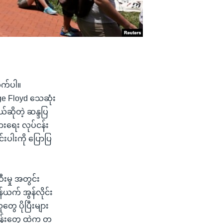
ုက်ပါ။
ge Floyd သေဆုံး
်ဆိုတဲ့ ဆန္ဒပြ
ားရေး လုပ်ငန်း
်းပါးကို ပြောပြ
ီးမှု အတွင်း
န်ယက် အွန်လိုင်း
ွေ ပိုပြီးများ
ငန်းတွေ ထဲက တ