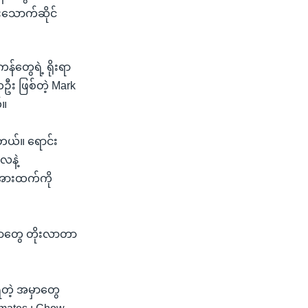
းသောက်ဆိုင်
်တွေရဲ့ ရိုးရာ
တဦး ဖြစ်တဲ့ Mark
်။
ယ်။ ရောင်း
လနဲ့
းအားထက်ကို
ာတွေ တိုးလာတာ
တဲ့ အမှာတွေ