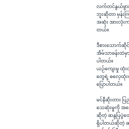
လက်တင်နွယ်ဖွာ
ဘူးဆိုတာ မှန်းက
အဆုံး အားလုံးက
တယ်။
ဒီစားသောက်ဆို
အိမ်သာခန်းထဲမှ
ပါတယ်။
ယဉ်ကျေးမှု ထုံ
တွေရဲ့ ဓလေ့ထုံး
ပြောပါတယ်။
မင်နီဆိုးတား ပြည
သေဆုံးမှုကို အကြ
ဆိုတဲ့ ဆန္ဒပြပွ
ရှိပါတယ်ဆိုတဲ့ 