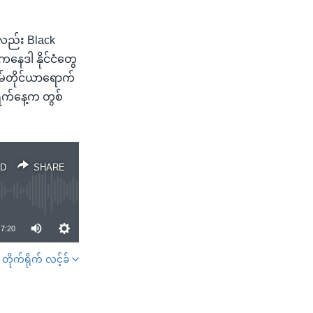
ကလည်း Black
ကနေဒါ နိုင်ငံတွေ
မ်တိုင်ယာရောက်
 ရက်နေ့က တွစ်
D
SHARE
7:20
တိုက်ရိုက် လင့်ခ်
SHARE