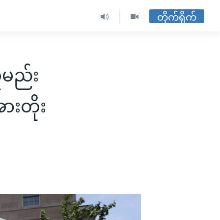
တိုက်ရိုက်
ူမည်း
အားတိုး