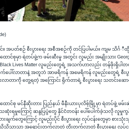
de)
င်။ အပတ်စဉ် စီးပွားရေး အစီအစဉ်ကို တင်ပြပါမယ်။ ကျမ သိင်္ဂ ီထိ
ောင်စုမှာ ရဲတပ်ဖွဲ့က ဖမ်းဆီးမှု အတွင်း လူမည်း အမျိုးသား Geor
ုင်း Black Lives Matter လူမည်းတွေရဲ့ အသက်ဟာလည်း တန်ဖိုးရှိပါတယ
 ထွက်ပေါ်လာတာနဲ့ အတူဘဲ အာဖရိကန် အမေရိကန် လူမည်းတွေရဲ့ စီးပွ
င်းလာတာကို တွေ့ရတဲ့ အကြောင်း ရိုက်တာရဲ့ စီးပွားရေး သတင်းဆောင
င်စု မင်နီဆိုးတား ပြည်နယ် မီနီးယားပုလိစ့်မြို့မှာ ရဲတပ်ဖွဲ့ ဖမ်းဆ
ုံးရမှုကြောင့် ဆန္ဒပြပွဲတွေ နိုင်ငံတဝန်း ပေါ်ပေါက်ခဲ့သလို လူမှုကွ
ချက်တွေကြောင့် လူမည်းပိုင် စီးပွားရေး လုပ်ငန်းတွေမှာ စားသုံးသူတ
သိသိသာသာ အရောင်းတက်လာတဲ့ တိုးတက်လာတဲ့ စီးပွားရေး လုပ်