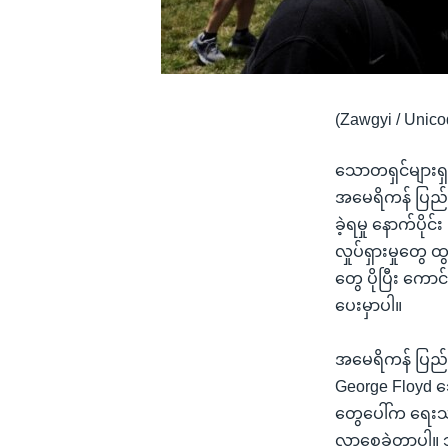
(Zawgyi / Unico
သောတရှင်များရှ
အမေရိကန် ပြည်ထ
ခဲ့ရမှု နောက်ပိ
လှုပ်ရှားမှုတွေ
တွေ ပိုပြီး ကော
ပေးမှာပါ။
အမေရိကန် ပြည်ထော
George Floyd သေဆ
တွေပေါ်က ရေးသား
လာစေခဲ့တာပါ။ 