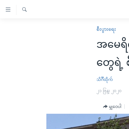
သုံး
ရ
ရှာဖွေ
လွယ်ကူ
မူလစာမျက်နှာ
စီးပွားရေး
ရ
စေ
မြန်မာ
လာ
အမေရိက
သည့်
ဒ်
ကမ္ဘာ့သတင်းများ
Link
ဗွီဒီယို
နိုင်ငံတကာ
တွေရဲ့ 
များ
သတင်းလွတ်လပ်ခွင့်
အမေရိကန်
ပင်မ
ရပ်ဝန်းတခု လမ်းတခု အလွန်
တရုတ်
သိင်္ဂီထိုက်
အကြောင်းအရာ
အင်္ဂလိပ်စာလေ့လာမယ်
အစ္စရေး-ပါလက်စတိုင်း
၂၁ ဇြန္၊ ၂၀၂၀
သို့
အပတ်စဉ်ကဏ္ဍများ
အမေရိကန်သုံးအီဒီယံ
ကျော်
မျှဝေပါ
ကြည့်
ရေဒီယိုနှင့်ရုပ်သံ အချက်အလက်များ
မကြေးမုံရဲ့ အင်္ဂလိပ်စာ
ရေဒီယို
ရန်
ရေဒီယို/တီဗွီအစီအစဉ်
ရုပ်ရှင်ထဲက အင်္ဂလိပ်စာ
တီဗွီ
ပင်မ