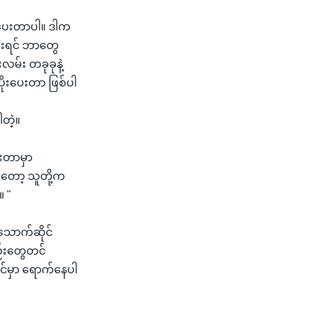
ားပေးတာပါ။ ဒါက
ပေးရင် ဘာတွေ
လမ်း တခုခုနဲ့
ပိုးပေးတာ ဖြစ်ပါ
တဲ့။
းတာမှာ
တော့ သူတို့က
။ "
းသောက်ဆိုင်
်းတွေတင်
င်မှာ ရောက်နေပါ