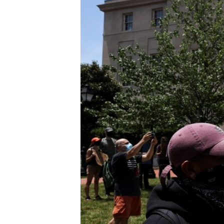
သုတပဒေသာ အင်္ဂလိပ်စာ
အ
ညွန်း
စာမျက်နှာ
သို့
ကျော်
ကြည့်
ရန်
ရှာဖွေ
ရန်
နေရာ
သို့
ကျော်
ရန်