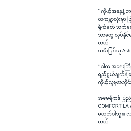
" ကိုယ့်အနေနဲ့
တကမ္ဘာလုံးမှာ ဖ
ရိုက်ခတ် သက်ရော
ဘာတွေ လုပ်နိုင်
တယ်။ "
သမီးဖြစ်သူ Ashl
" ဒါက အရေးကြီ
ရည်ရွယ်ချက်နဲ့
ကိုယ့်လူမှုအသို
အမေရိကန် ပြည်ထေ
COMFORT LA မှ
မဟုတ်ပါဘူး။ လက
တယ်။