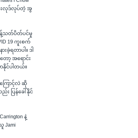
tmates ၊ Chow
းလုဒ်လုပ်တဲ့ အွ
်သတ်ပိတ်ပင်မှု
COVID 19 ကူးစက်
်နားခဲ့ရတာပါ။ ဒါ
ကတော့ အရောင်း
နိုင်ပါတယ်။
ြောင့်လဲ ဆို
း ပြန်ခေါ်နိုင်
rrington နဲ့
သူ Jami