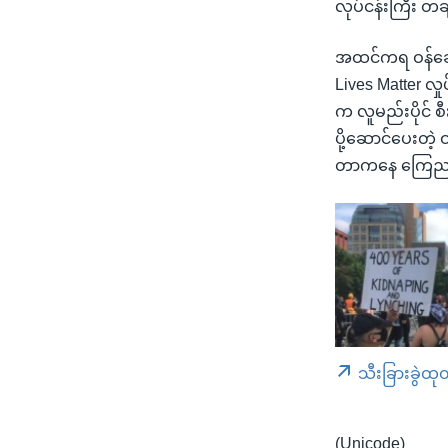
လုပ်ငန်းကြီး တ
အထင်ကရ ဝန်ဆောင
Lives Matter လှ
က လူမည်းပိုင် 
ပို့ဆောင်ပေးတဲ့
တာကနေ ကြေညာ
သီးခြားခွဲထု
(Unicode)