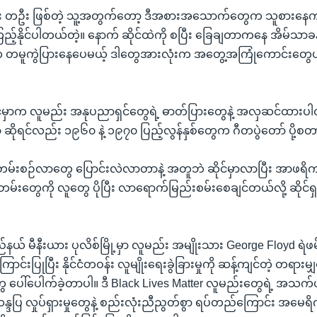
း တဦး ဖြစ်တဲ့ သူ့အတွက်တော့ ဒီအစားအသောက်တွေက သူစားနေကျပု
ြည့်နိုင်ပါတယ်တဲ့။ နောက် ဆိုင်ထဲကို စပြီး ခြေချတာကနေ အိမ်သာခန
 တမူကွဲပြားနေပေမယ့် ဒါတွေအားလုံးက အတွေ့အကြုံကောင်းတွေပါလ
င်မှာက လူမည်း အနုပညာရှင်တွေရဲ့ ဓာတ်ပြားတွေနဲ့ အလှဆင်ထားပ
ာ ဆိုရင်လည်း ၁၉၆၀ နဲ့ ၁၉၇၀ ပြည့်လွန်နှစ်တွေက ဂီတပွဲတော် ပို
းတမ်းစဉ်လာတွေ ပြောင်းလဲလာတာနဲ့ အတူဘဲ ဆိုင်မှာလာပြီး အာဖရိ
တမ်းတွေကို လူတွေ ပိုပြီး လာရောက်မြည်းစမ်းစေချင်တယ်လို့ ဆိုင်ရ
်နယ် မီနီးယား ပုလိစ်မြို့မှာ လူမည်း အမျိုးသား George Floyd ရဲဖမ
ောင်းပြုပြီး နိုင်ငံတဝန်း လူမျိုးရေးခွဲခြားမှုကို ဆန့်ကျင်တဲ့ တရားမျ
ဲတွေ ပေါ်ပေါက်ခဲ့တာပါ။ ဒီ Black Lives Matter လူမည်းတွေရဲ့ အသက
ဆန္ဒပြ လှုပ်ရှားမှုတွေနဲ့ စည်းလုံးညီညွတ်စွာ ရပ်တည်ကြောင်း အမေရိ