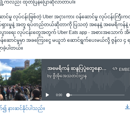
ချို့ကလည်း ထုတ်ပြန်ပြောဆိုလာတာပါ။
်မှု လုပ်ငန်းဖြစ်တဲ့ Uber အငှားကား ဝန်ဆောင်မှု လုပ်ငန်းကြီး
ုပ်ရှားမှုနဲ့ အတူ ရပ်တည်တယ်ဆိုတာကို ပြသတဲ့ အနေနဲ့ အမေရိကန်နဲ့ 
စီးပွားရေး လုပ်ငန်းတွေအတွက် Uber Eats app - အစားအသောက် အိ
 ဝန်ဆောင်မှုမှာ အခကြေးငွေ မယူဘဲ ဆောင်ရွက်ပေးမယ်လို့ ဇွန်လ ၄
ခဲ့ပါတယ်။
အမေရိကန် ဆန္ဒပြပွဲတွေနောက်ပိုင်း လူမည်းတွေရဲ့ စီးပွားရေးလုပ်ငန်းတွေ ရောင်းအားတိုး
EMBE
by
ဗွီအိုအေသတင်းဌာန
No media source currently available
0:00
တ်၍ နားဆင်နိုင်ပါသည်။
EMBED