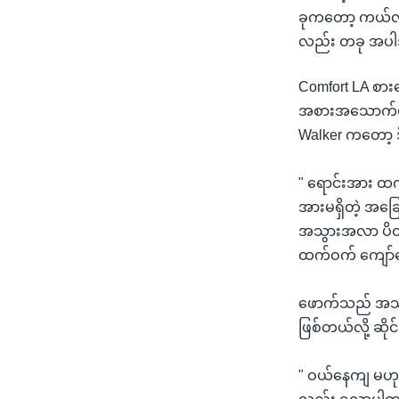
ခုကတော့ ကယ်လီဖ
လည်း တခု အပါ
Comfort LA စား
အစားအသောက်ပုံစံ
Walker ကတော့ 
" ရောင်းအား ထ
အားမရှိတဲ့ အ
အသွားအလာ ပိတ်
ထက်ဝက် ကျော်
ဖောက်သည် အသစ်
ဖြစ်တယ်လို့ ဆို
" ဝယ်နေကျ မဟု