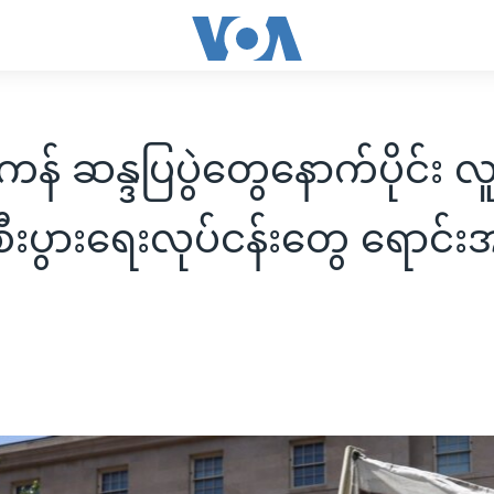
န် ဆန္ဒပြပွဲတွေနောက်ပိုင်း လ
စီးပွားရေးလုပ်ငန်းတွေ ရောင်း