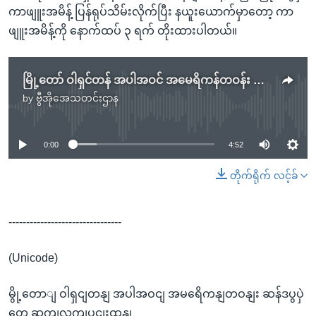
ကာဖျူးအမိန့် ပြန်ရုပ်သိမ်းလိုက်ပြီး နယူးယောက်မှာတော့ ကာ
ဖျူးအမိန့်ကို နောက်ထပ် ၃ ရက် တိုးထားပါတယ်။
မြို့တော် ဝါရှင်တန် အပါအဝင် အမေရိကန်တဝန်း ဆန္ဒပြပွဲတွေ ဆက်လက်ပြင်းထန်
by
ဗွီအိုအေသတင်းဌာန
No media source currently available
0:00
4:52
တိုက်ရိုက် လင့်ခ်
--------------------------------
(Unicode)
မွို့တောျ ဝါရှငျတနျ အပါအဝငျ အမရေိကနျတဝနျး ဆန်ဒပွပှဲ
တှေ ဆကျလကျပွငျးထနျ