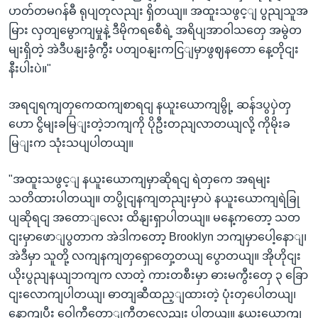
ဟတ်တမဂန်ဓီ ရုပျတုလညျး ရှိတယျ။ အထူးသဖွင့ျ ပွညျသူအ
မြား လှတျမွောကျမှုနဲ့ ဒီမိုကရစေီရဲ့ အရိပျအာဝါသတှေ အမွဲတ
မျးရှိတဲ့ အဲဒီပနျးခွံကွီး ပတျဝနျးကငြျမှာဖွဈနတော နေ့တိုငျး
နီးပါးပဲ။"
အရငျရကျတှကေထကျစာရငျ နယူးယောကျမွို့ ဆန်ဒပွပှဲတှ
ဟော ငွိမျးခမြျးတဲ့ဘကျကို ပိုဦးတညျလာတယျလို့ ကိုမိုးခ
မြျးက သုံးသပျပါတယျ။
"အထူးသဖွင့ျ နယူးယောကျမှာဆိုရငျ ရဲတှကေ အရမျး
သတိထားပါတယျ။ တပွိုငျနကျတညျးမှာပဲ နယူးယောကျရဲခြု
ပျဆိုရငျ အတောျလေး ထိနျးရှာပါတယျ။ မနေ့ကတော့ သတ
ငျးမှာဖောျပွတာက အဲဒါကတော့ Brooklyn ဘကျမှာပေါ့နောျ၊
အဲဒီမှာ သူတို့ လကျနကျတှရှောတှေ့တယျ ပွောတယျ။ အိုဟိုငျး
ယိုးပွညျနယျဘကျက လာတဲ့ ကားတစီးမှာ ဓားမကွီးတှေ ၃ ခြော
ငျးလောကျပါတယျ၊ ဓာတျဆီထည့ျထားတဲ့ ပုံးတှပေါတယျ၊
နောကျပွီး ဝေါ့ကီတောျကီတှလေညျး ပါတယျ။ နယူးယောကျ