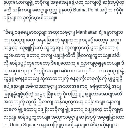
နယူးယောကျမွို့တဝိုကျ အခွအေနနေဲ့ ပတျသကျလို့ ဆန်ဒပွပှဲတှ
ကေို အနီးကပျ စောင့ျကွည့ျနတေဲ့ Burma Point အဖှဲ့က ကိုမိုး
ခမြျးက ခုလိုပွောပါတယျ။
"ဒီနေ့ စနနေေ့မှာလညျး အထူးသဖွင့ျ Manhattan ရဲ့ မွောကျဘ
ကျ လူမညျးတှေ အနမြေားတဲ့ ရပျကှကျကနပွေီးတော့မှ အထူး
သဖွင့ျ လူဖွူမြားတဲ့ သူဌေးရပျကှကျတှကေို ဖွတျပွီးတော့ န
ယူးယောကျတောငျဘကျ ပနျးခွံထိကို ခြီတကျကွတယျ။ အဲဒီ
လို ဆန်ဒပွပှဲတှကေတော့ ဒီနေ့ တောကျလြှောကျဖွဈနတေယျ။ ဒီ
ညနမှောလညျး ရှိကွဦးမယျ။ အဓိကကတော့ ဒီဟာက လူမညျးနဲ့
လူဖွူ ဖွဈနတေယျ ဆိုတာထကျကို စနဈကွီးတခုလုံးကို ပွုပွငျဖို့
ပေါ့နောျ။ အဓိကအားဖွင့ျ အသားအရောငျ မခှဲခွားဘဲနဲ့ အုပျ
ခြုပျနိုငျဖို့ဆိုတဲ့ အမွငျမြိုးတှေ ပိုကယြျပွန့ျလာအောငျအထိ
အတှကျကို သူတို့ ခြီတကျ ဆန်ဒပွကွတယျပေါ့နောျ။ နောကျ
တခုက မွို့တောျဝနျရုံးတဝိုကျ မွို့တောျဝနျနတေဲ့ တဝိုကျမှာ
လညျး ဆန်ဒပွကွတယျ။ အထူးသဖွင့ျ ဆန်ဒပွပှဲ အဖွဈမြားတာ
က Union Square ဝနျးကငြျမှာပေါ့နောျ။ အဲဒီမှာဆိုရငျ မ