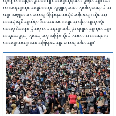
လုံးရဲ့ တရားမြှတမှုအတှကျ တောငျးဆိုနတော ဖွဈတယျ။ ဒီမှာ
က အမညျးတှတေငျမကဘူး လူဖွူတှရေော လူဝါတှရေော ပါတ
ယျ။ အဖွူတှကေတောငျ ပိုမြားနသေလိုပဲပေါ့နောျ။ ဆိုတော့
အားလုံးရဲ့စိတျထဲမှာ ဒီအသားအရောငျတှေ ပြောကျသှားပွီး
တော့မှ ဒီတရားမြှတမှု တခုတညျးပေါျမှာ ရပျတညျကွတယျ။
အထူးသဖွင့ျ လူငယျတှေ အမြားကွီးပါလာတာက အားရစရာ
ကောငျးတယျ၊ အားကစြရာလညျး ကောငျးပါတယျ။"