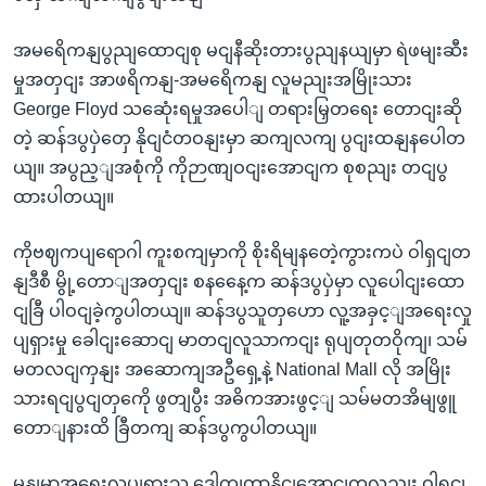
အမရေိကနျပွညျထောငျစု မငျနီဆိုးတားပွညျနယျမှာ ရဲဖမျးဆီး
မှုအတှငျး အာဖရိကနျ-အမရေိကနျ လူမညျးအမြိုးသား
George Floyd သဆေုံးရမှုအပေါျ တရားမြှတရေး တောငျးဆို
တဲ့ ဆန်ဒပွပှဲတှေ နိုငျငံတဝနျးမှာ ဆကျလကျ ပွငျးထနျနပေါတ
ယျ။ အပွည့ျအစုံကို ကိုဉာဏျဝငျးအောငျက စုစညျး တငျပွ
ထားပါတယျ။
ကိုဗဈကပျရောဂါ ကူးစကျမှာကို စိုးရိမျနတေဲ့ကွားကပဲ ဝါရှငျတ
နျဒီစီ မွို့တောျအတှငျး စနနေေ့က ဆန်ဒပွပှဲမှာ လူပေါငျးထော
ငျခြီ ပါဝငျခဲ့ကွပါတယျ။ ဆန်ဒပွသူတှဟော လူ့အခှင့ျအရေးလှု
ပျရှားမှု ခေါငျးဆောငျ မာတငျလူသာကငျး ရုပျတုတဝိုကျ၊ သမ်
မတလငျကှနျး အဆောကျအဦရှေ့နဲ့ National Mall လို အမြိုး
သားရငျပွငျတှကေို ဖွတျပွီး အဓိကအားဖွင့ျ သမ်မတအိမျဖွူ
တောျနားထိ ခြီတကျ ဆန်ဒပွကွပါတယျ။
မွနျမာ့အရေးလှုပျရှားသူ ဒေါကျတာနိုငျအောငျကလညျး ဝါရှငျ