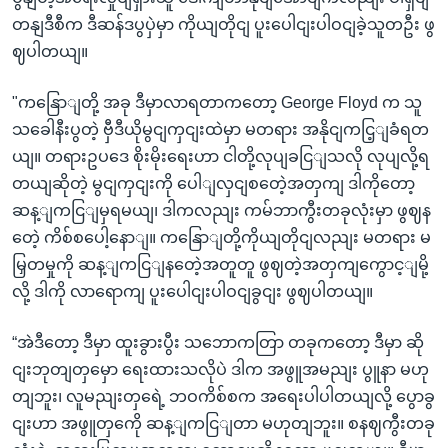
တနျဒီစီက ဒီဆန်ဒပွပှဲမှာ ကိုယျတိုငျ ပူးပေါငျးပါဝငျခဲ့သူတဦး ဖွ
ဈပါတယျ။
"ကနြောျတို့ အခု ဒီမှာလာရတာကတော့ George Floyd က သူ
သခေါနီးပွတဲ့ ဗှီဒီယိုမွငျကှငျးထဲမှာ မတရား အနိုငျကငြ့ျခံရတ
ယျ။ တရားဥပဒေ စိုးမိုးရေးဟာ ငါတို့လုပျခငြျသလို လုပျလို့ရ
တယျဆိုတဲ့ မွငျကှငျးကို ပေါျလှငျစတေဲ့အတှကျ ဒါကိုတော့
ဆန့ျကငြျမှရမယျ၊ ဒါကလညျး ကမ်ဘာကွီးတခုလုံးမှာ ဖွဈန
တေဲ့ ကိစ်စပေါ့နောျ။ ကနြောျတို့ကိုယျတိုငျလညျး မတရား မ
မြှတမှုကို ဆန့ျကငြျနတေဲ့အတူတူ ဖွဈတဲ့အတှကျကွောင့ျမို့
လို့ ဒါကို လာရောကျ ပူးပေါငျးပါဝငျခွငျး ဖွဈပါတယျ။
“အဲဒီတော့ ဒီမှာ ထူးခွားပွီး သဘောကတြာ တခုကတော့ ဒီမှာ ဆို
ငျးဘုတျတှမှော ရေးထားသလိုပဲ ဒါက အဖွူအမညျး ပွူနာ မဟု
တျဘူး၊ လူမညျးတှရေဲ့ ဘဝကိစ်စက အရေးပါပါတယျလို့ ပွောခွ
ငျးဟာ အဖွူတှကေို ဆန့ျကငြျတာ မဟုတျဘူး။ စနဈကွီးတခု