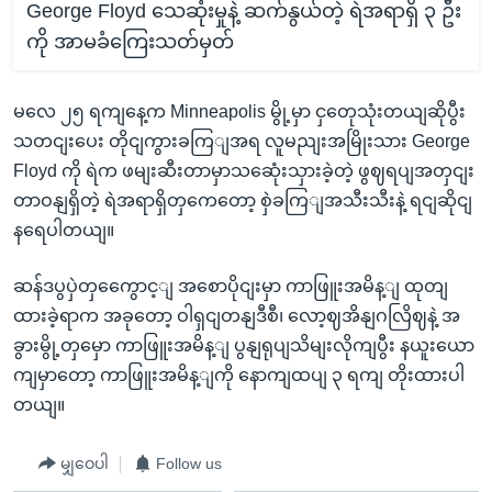
George Floyd သေဆုံးမှုနဲ့ ဆက်နွယ်တဲ့ ရဲအရာရှိ ၃ ဦး
ကို အာမခံကြေးသတ်မှတ်
မလေ ၂၅ ရကျနေ့က Minneapolis မွို့မှာ ငှတေုသုံးတယျဆိုပွီး
သတငျးပေး တိုငျကွားခကြျအရ လူမညျးအမြိုးသား George
Floyd ကို ရဲက ဖမျးဆီးတာမှာသဆေုံးသှားခဲ့တဲ့ ဖွဈရပျအတှငျး
တာဝနျရှိတဲ့ ရဲအရာရှိတှကေတော့ စှဲခကြျအသီးသီးနဲ့ ရငျဆိုငျ
နရေပါတယျ။
ဆန်ဒပွပှဲတှကွေောင့ျ အစောပိုငျးမှာ ကာဖြူးအမိန့ျ ထုတျ
ထားခဲ့ရာက အခုတော့ ဝါရှငျတနျဒီစီ၊ လော့ဈအိနျဂလြိဈနဲ့ အ
ခွားမွို့တှမှော ကာဖြူးအမိန့ျ ပွနျရုပျသိမျးလိုကျပွီး နယူးယော
ကျမှာတော့ ကာဖြူးအမိန့ျကို နောကျထပျ ၃ ရကျ တိုးထားပါ
တယျ။
မျှဝေပါ
Follow us