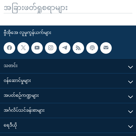
အခြားဖတ်ရှုစရာများ
ဗွီအိုအေ လူမှုကွန်ယက်များ
သတင်း
၀န်ဆောင်မှုများ
အပတ်စဉ်ကဏ္ဍများ
အင်္ဂလိပ်သင်ခန်းစာများ
ရေဒီယို