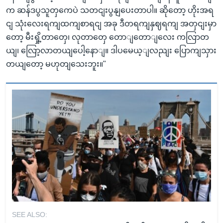
က ဆန်ဒပွသူတှကေပဲ သတငျးပွနျပေးတာပါ။ ဆိုတော့ ဟိုးအရ
ငျ သုံးလေးရကျထကျစာရငျ အခု ဒီတရကျနှဈရကျ အတှငျးမှာ
တော့ မီးရှို့တာတှေ၊ လုတာတှေ တောျတောျလေး ကလြာတ
ယျ၊ လြော့လာတယျပေါ့နောျ။ ဒါပမေယ့ျလညျး ပြောကျသှား
တယျတော့ မဟုတျသေးဘူး။"
SEE ALSO: