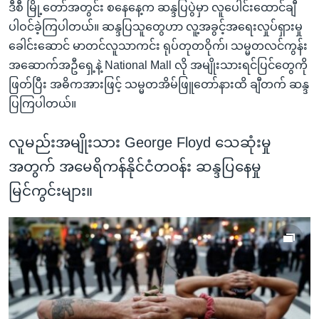
ဒီစီ မြို့တော်အတွင်း စနေနေ့က ဆန္ဒပြပွဲမှာ လူပေါင်းထောင်ချီ
ပါဝင်ခဲ့ကြပါတယ်။ ဆန္ဒပြသူတွေဟာ လူ့အခွင့်အရေးလှုပ်ရှားမှု
ခေါင်းဆောင် မာတင်လူသာကင်း ရုပ်တုတဝိုက်၊ သမ္မတလင်ကွန်း
အဆောက်အဦရှေ့နဲ့ National Mall လို အမျိုးသားရင်ပြင်တွေကို
ဖြတ်ပြီး အဓိကအားဖြင့် သမ္မတအိမ်ဖြူတော်နားထိ ချီတက် ဆန္ဒ
ပြကြပါတယ်။
လူမည်းအမျိုးသား George Floyd သေဆုံးမှု
အတွက် အမေရိကန်နိုင်ငံတဝန်း ဆန္ဒပြနေမှု
မြင်ကွင်းများ။