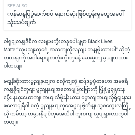
SEE ALSO:
ကန်ဆန္ဒပြပွဲဆက်စပ် နောက်ဆုံးဖြစ်ထွန်းမှုတွေအပေါ်
သုံးသပ်ချက်
ဝါရှငျတနျဒီစီက လမျးမကွီးတခုပေါျမှာ Black Lives
Matter"လူမညျးတှရေဲ့ အသကျကိုလညျး တနျဖိုးထားပါ" ဆိုတဲ့
စာတနျးကို အဝါရောငျစာလုံးကွီးတှနေဲ့ ဆေးမှုတျ ခွယျသထား
ပါတယျ။
မငျနီဆိုးတားပွညျနယျက စလိုကျတဲ့ ဆန်ဒပွပှဲတှဟော အမရေိ
ကနျနိုငျငံတှငျး ပွညျနယျအတောျမြားမြားကို ပြံ့နှံ့ဖွဈပှားန
ပွေီး နယူးယောကျ၊ ကယျလီဖိုးနီးယား၊ မွောကျကယျလိုရိုငျးနား၊
ဖလောျရီဒါ စတဲ့ ပွညျနယျတှအေပွငျ ဗွိတိနျ၊ သွစတွေးလတြို့
လို ကမ်ဘာ့ တခွားနိုငျငံတှအေထိပါ ကူးစကျ လှုပျရှားလာကွပါ
တယျ။