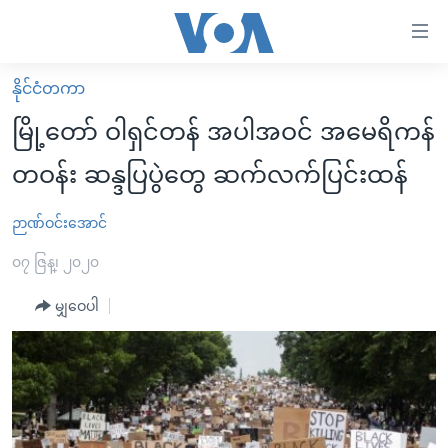
သုံး
ရ
လွယ်ကူ
နိုင်ငံတကာ
မူလစာမျက်နှာ
စေ
မြို့တော် ဝါရှင်တန် အပါအဝင် အမေရိကန်
မြန်မာ
သည့်
တဝန်း ဆန္ဒပြပွဲတွေ ဆက်လက်ပြင်းထန်
ကမ္ဘာ့သတင်းများ
Link
ဗွီဒီယို
နိုင်ငံတကာ
ဉာဏ်ဝင်းအောင်
များ
သတင်းလွတ်လပ်ခွင့်
အမေရိကန်
၀၇ ဇြန္၊ ၂၀၂၀
ပင်မ
ရပ်ဝန်းတခု လမ်းတခု အလွန်
တရုတ်
အကြောင်းအရာ
မျှဝေပါ
သို့
အင်္ဂလိပ်စာလေ့လာမယ်
အစ္စရေး-ပါလက်စတိုင်း
ကျော်
အပတ်စဉ်ကဏ္ဍများ
အမေရိကန်သုံးအီဒီယံ
ကြည့်
ရေဒီယိုနှင့်ရုပ်သံ အချက်အလက်များ
မကြေးမုံရဲ့ အင်္ဂလိပ်စာ
ရေဒီယို
ရန်
ပင်မ
ရေဒီယို/တီဗွီအစီအစဉ်
ရုပ်ရှင်ထဲက အင်္ဂလိပ်စာ
တီဗွီ