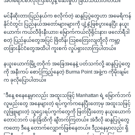
အဝါရောင်စာလုံးကြီးတွေနဲ့ ဆေးမှုတ် ခြယ်သထားပါတယ်။
မင်နီဆိုးတားပြည်နယ်က စလိုက်တဲ့ ဆန္ဒပြပွဲတွေဟာ အမေရိကန်
နိုင်ငံတွင်း ပြည်နယ်အတော်များများကို ပျံ့နှံ့ဖြစ်ပွားနေပြီး နယူး
ယောက်၊ ကယ်လီဖိုးနီးယား၊ မြောက်ကယ်လိုရိုင်းနား၊ ဖလော်ရီဒါ
စတဲ့ ပြည်နယ်တွေအပြင် ဗြိတိန်၊ သြစတြေးလျတို့လို ကမ္ဘာ့
တခြားနိုင်ငံတွေအထိပါ ကူးစက် လှုပ်ရှားလာကြပါတယ်။
နယူးယောက်မြို့တဝိုက် အခြေအနေနဲ့ ပတ်သက်လို့ ဆန္ဒပြပွဲတွေ
ကို အနီးကပ် စောင့်ကြည့်နေတဲ့ Burma Point အဖွဲ့က ကိုမိုးချမ်း
က ခုလိုပြောပါတယ်။
"ဒီနေ့ စနေနေ့မှာလည်း အထူးသဖြင့် Manhattan ရဲ့ မြောက်ဘက်
လူမည်းတွေ အနေများတဲ့ ရပ်ကွက်ကနေပြီးတော့မှ အထူးသဖြင့်
လူဖြူများတဲ့ သူဌေးရပ်ကွက်တွေကို ဖြတ်ပြီးတော့ နယူးယောက်
တောင်ဘက် ပန်းခြံထိကို ချီတက်ကြတယ်။ အဲဒီလို ဆန္ဒပြပွဲတွေ
ကတော့ ဒီနေ့ တောက်လျှောက်ဖြစ်နေတယ်။ ဒီညနေမှာလည်း ရှိ