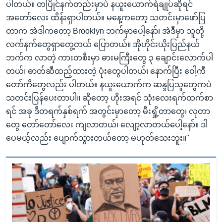
ပါတယ်။ တပြိုင်နက်တည်းမှာပဲ နယူးယောက်ရဲချုပ်ဆိုရင်
အတော်လေး ထိန်းရှာပါတယ်။ မနေ့ကတော့ သတင်းမှာဖော်ပြ
တာက အဲဒါကတော့ Brooklyn ဘက်မှာပေါ့နော်၊ အဲဒီမှာ သူတို့
လက်နက်တွေရှာတွေ့တယ် ပြောတယ်။ အိုဟိုင်းယိုးပြည်နယ်
ဘက်က လာတဲ့ ကားတစီးမှာ ဓားမကြီးတွေ ၃ ချောင်းလောက်ပါ
တယ်၊ ဓာတ်ဆီထည့်ထားတဲ့ ပုံးတွေပါတယ်၊ နောက်ပြီး ဝေါ့ကီ
တော်ကီတွေလည်း ပါတယ်။ နယူးယောက်က ဆန္ဒပြသူတွေကပဲ
သတင်းပြန်ပေးတာပါ။ ဆိုတော့ ဟိုးအရင် သုံးလေးရက်ထက်စာ
ရင် အခု ဒီတရက်နှစ်ရက် အတွင်းမှာတော့ မီးရှို့တာတွေ၊ လုတာ
တွေ တော်တော်လေး ကျလာတယ်၊ လျော့လာတယ်ပေါ့နော်။ ဒါ
ပေမယ့်လည်း ပျောက်သွားတယ်တော့ မဟုတ်သေးဘူး။"