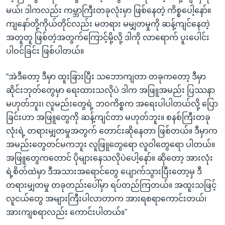
i
မယ်၊ ဒါကလည်း ကမ္ဘာကြီးတခုလုံးမှာ ဖြစ်နေတဲ့ ကိစ္စပေါ့နော်။
d
ကျနော်တို့ကိုယ်တိုင်လည်း မတရား မမျှတမှုကို ဆန့်ကျင်နေတဲ့
e
အတူတူ ဖြစ်တဲ့အတွက်ကြောင့်မို့လို့ ဒါကို လာရောက် ပူးပေါင်း
ပါဝင်ခြင်း ဖြစ်ပါတယ်။
“အဲဒီတော့ ဒီမှာ ထူးခြားပြီး သဘောကျတာ တခုကတော့ ဒီမှာ
ဆိုင်းဘုတ်တွေမှာ ရေးထားသလိုပဲ ဒါက အဖြူအမည်း ပြဿနာ
မဟုတ်ဘူး၊ လူမည်းတွေရဲ့ ဘဝကိစ္စက အရေးပါပါတယ်လို့ ပြော
ခြင်းဟာ အဖြူတွေကို ဆန့်ကျင်တာ မဟုတ်ဘူး။ စနစ်ကြီးတခု
လုံးရဲ့ တရားမျှတမှုအတွက် တောင်းဆိုနေတာ ဖြစ်တယ်။ ဒီမှာက
အမည်းတွေတင်မကဘူး လူဖြူတွေရော လူဝါတွေရော ပါတယ်။
အဖြူတွေကတောင် ပိုများနေသလိုပဲပေါ့နော်။ ဆိုတော့ အားလုံး
ရဲ့စိတ်ထဲမှာ ဒီအသားအရောင်တွေ ပျောက်သွားပြီးတော့မှ ဒီ
တရားမျှတမှု တခုတည်းပေါ်မှာ ရပ်တည်ကြတယ်။ အထူးသဖြင့်
လူငယ်တွေ အများကြီးပါလာတာက အားရစရာကောင်းတယ်၊
အားကျစရာလည်း ကောင်းပါတယ်။"