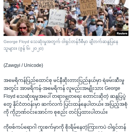
အ
သုတပဒေသာ အင်္ဂလိပ်စာ
ညွန်း
Learning English
စာမျက်နှာ
သို့
ဗွီအိုအေ လူမှုကွန်ယက်များ
ကျော်
ကြည့်
George Floyd သေဆုံးမှုအတွက် ဝါရှင်တန်ဒီစီမှာ ချီတက်ဆန္ဒပြနေ
သူများ။ (ဇွန် ၆၊ ၂၀၂၀)
ရန်
ဘာသာစကားများ
ရှာဖွေ
(Zawgyi / Unicode)
ရန်
နေရာ
အမေရိကန်ပြည်ထောင်စု မင်နီဆိုးတားပြည်နယ်မှာ ရဲဖမ်းဆီးမှု
သို့
အတွင်း အာဖရိကန်-အမေရိကန် လူမည်းအမျိုးသား George
ကျော်
Floyd သေဆုံးရမှုအပေါ် တရားမျှတရေး တောင်းဆိုတဲ့ ဆန္ဒပြပွဲ
ရန်
တွေ နိုင်ငံတဝန်းမှာ ဆက်လက် ပြင်းထန်နေပါတယ်။ အပြည့်အစုံ
ကို ကိုဉာဏ်ဝင်းအောင်က စုစည်း တင်ပြထားပါတယ်။
ကိုဗစ်ကပ်ရောဂါ ကူးစက်မှာကို စိုးရိမ်နေတဲ့ကြားကပဲ ဝါရှင်တန်