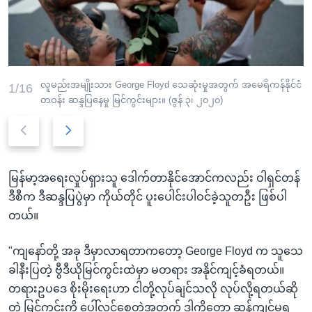
လူမည်းအမျိုးသား George Floyd သေဆုံးမှုအတွက် အမေရိကန်နိုင်ငံ
1/16
တဝန်း ဆန္ဒပြနေမှု မြင်ကွင်းများ။ (ဇွန် ၃၊ ၂၀၂၀)
P
N
r
e
e
x
မြန်မာ့အရေးလှုပ်ရှားသူ ဒေါက်တာနိုင်အောင်ကလည်း ဝါရှင်တန်
v
t
ဒီစီက ဒီဆန္ဒပြပွဲမှာ ကိုယ်တိုင် ပူးပေါင်းပါဝင်ခဲ့သူတဦး ဖြစ်ပါ
i
s
တယ်။
o
l
u
i
"ကျနော်တို့ အခု ဒီမှာလာရတာကတော့ George Floyd က သူသေ
s
d
ခါနီးပြတဲ့ ဗွီဒီယိုမြင်ကွင်းထဲမှာ မတရား အနိုင်ကျင့်ခံရတယ်။
s
e
တရားဥပဒေ စိုးမိုးရေးဟာ ငါတို့လုပ်ချင်သလို လုပ်လို့ရတယ်ဆို
l
တဲ့ မြင်ကွင်းကို ပေါ်လွင်စေတဲ့အတွက် ဒါကိုတော့ ဆန့်ကျင်မှရ