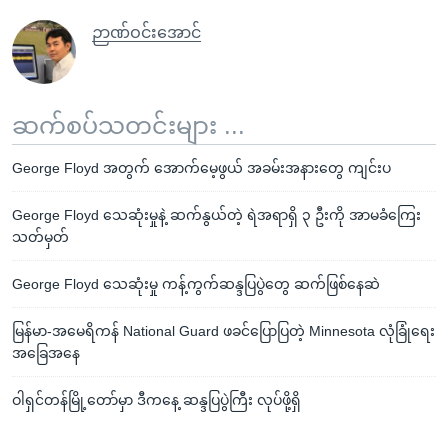
ဉာဏ်ဝင်းအောင်
ဆက်စပ်သတင်းများ ...
George Floyd အတွက် အောက်မေ့ဖွယ် အခမ်းအနားတွေ ကျင်းပ
George Floyd သေဆုံးမှုနဲ့ ဆက်နွယ်တဲ့ ရဲအရာရှိ ၃ ဦးကို အာမခံကြေး
သတ်မှတ်
George Floyd သေဆုံးမှု ကန့်ကွက်ဆန္ဒပြပွဲတွေ ဆက်ဖြစ်နေဆဲ
မြန်မာ-အမေရိကန် National Guard ဖခင်ပြောပြတဲ့ Minnesota လုံခြုံရေး
အခြေအနေ
ဝါရှင်တန်မြို့တော်မှာ ဒီကနေ့ ဆန္ဒပြပွဲကြီး လုပ်ဖို့ရှိ