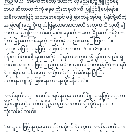
ကြဦးမယ်။ အဓိကကတော့ ဒီဟာက လူမည်းနဲ့လူဖြူ ဖြစ်နေ
တယ် ဆိုတာထက်ကို စနစ်ကြီးတခုလုံးကို ပြုပြင်ဖို့ပေါ့နော်။
အဓိကအားဖြင့် အသားအရောင် မခွဲခြားဘဲနဲ့ အုပ်ချုပ်နိုင်ဖို့ဆိုတဲ့
အမြင်မျိုးတွေ ပိုကျယ်ပြန့်လာအောင်အထိ အတွက်ကို သူတို့ ချီ
တက် ဆန္ဒပြကြတယ်ပေါ့နော်။ နောက်တခုက မြို့တော်ဝန်ရုံးတ
ဝိုက် မြို့တော်ဝန်နေတဲ့ တဝိုက်မှာလည်း ဆန္ဒပြကြတယ်။
အထူးသဖြင့် ဆန္ဒပြပွဲ အဖြစ်များတာက Union Square
ဝန်းကျင်မှာပေါ့နော်။ အဲဒီမှာဆိုရင် မဟတ္တမဂန္ဓီ ရုပ်တုလည်း ရှိ
တယ်။ အထူးသဖြင့် ပြည်သူအများ လွတ်မြောက်မှုနဲ့ ဒီမိုကရေစီ
ရဲ့ အရိပ်အာဝါသတွေ အမြဲတမ်းရှိတဲ့ အဲဒီပန်းခြံကြီး
ပတ်ဝန်းကျင်မှာဖြစ်နေတာ နေ့တိုင်းနီးပါးပဲ။"
အရင်ရက်တွေကထက်စာရင် နယူးယောက်မြို့ ဆန္ဒပြပွဲတွေဟာ
ငြိမ်းချမ်းတဲ့ဘက်ကို ပိုဦးတည်လာတယ်လို့ ကိုမိုးချမ်းက
သုံးသပ်ပါတယ်။
"အထူးသဖြင့် နယူးယောက်မှာဆိုရင် ရဲတွေက အရမ်းသတိထား