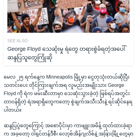
SEE ALSO:
George Floyd သေဆုံးမှု ရဲတွေ တရားစွဲခံရတဲ့အပေါ်
ဆန္ဒပြသူတွေကြိုဆို
မေလ ၂၅ ရက်နေ့က Minneapolis မြို့မှာ ငွေတုသုံးတယ်ဆိုပြီး
သတင်းပေး တိုင်ကြားချက်အရ လူမည်းအမျိုးသား George
Floyd ကို ရဲက ဖမ်းဆီးတာမှာ သေဆုံးသွားခဲ့တဲ့ ဖြစ်ရပ်အတွင်း
တာဝန်ရှိတဲ့ ရဲအရာရှိတွေကတော့ စွဲချက်အသီးသီးနဲ့ ရင်ဆိုင်နေရ
ပါတယ်။
ဆန္ဒပြပွဲတွေကြောင့် အစောပိုင်းမှာ ကာဖျူးအမိန့် ထုတ်ထားခဲ့ရာ
က အခုတော့ ဝါရှင်တန်ဒီစီ၊ လော့စ်အိန်ဂျလိစ်နဲ့ အခြားမြို့တွေမှာ