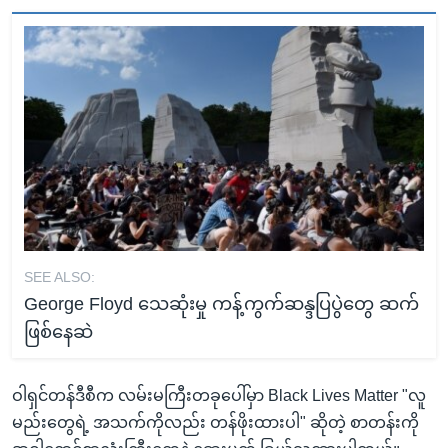
SEE ALSO:
George Floyd သေဆုံးမှု ကန့်ကွက်ဆန္ဒပြပွဲတွေ ဆက်
ဖြစ်နေဆဲ
ဝါရှင်တန်ဒီစီက လမ်းမကြီးတခုပေါ်မှာ Black Lives Matter "လူ
မည်းတွေရဲ့ အသက်ကိုလည်း တန်ဖိုးထားပါ" ဆိုတဲ့ စာတန်းကို