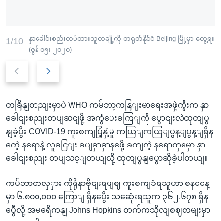
နှာခေါင်းစည်းတပ်ထားသူတချို့ကို တရုတ်နိုင်ငံ Beijing မြို့မှာ တွေ့ရ။
1/10
(ဇွန် ၀၅၊ ၂၀၂၀)
P
N
r
e
e
x
တခြိနျတညျးမှာပဲ WHO ကမ်ဘာ့ကနြျးမာရေးအဖှဲ့ကွီးက နှာ
v
t
ခေါငျးစညျးတပျဆငျဖို့ အကွံပေးခကြျကို ပွောငျးလဲထုတျပွ
i
s
နျခဲ့ပွီး COVID-19 ကူးစကျပြံ့နှံ့မှု ကယြျကယြျပွန့ျပွန့ျရှိန
o
l
တေဲ့ နရောနဲ့ လူခငြျး ခပျခှာခှာနဖေို့ ခကျတဲ့ နရောတှမှော နှာ
u
i
ခေါငျးစညျး တပျသင့ျတယျလို့ ထုတျပွနျပွောဆိုခဲ့ပါတယျ။
s
d
s
e
ကမ်ဘာတလှှား ကိုရိုနာဗိုငျးရပျဈ ကူးစကျခံရသူဟာ စနနေေ့
l
မှာ ၆,၈၀၀,၀၀၀ ကြောျ ရှိနပွေီး သဆေုံးရသူက ၃၆၂,၆၇၈ ရှိန
i
ပွေီလို့ အမရေိကနျ Johns Hopkins တက်ကသိုလျစဈတမျးမှာ
d