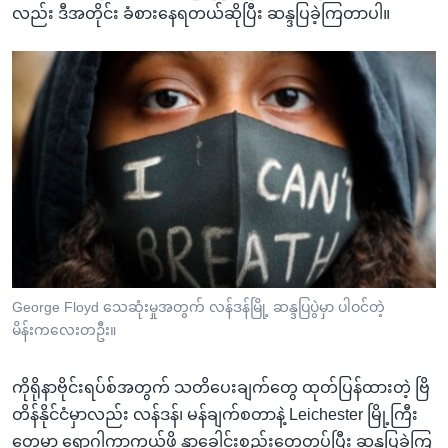
လည်း ဒီအတိုင်း ခံစားနေရတယ်ဆိုပြီး ဆန္ဒပြခဲ့ကြတာပါ။
George Floyd သေဆုံးမှုအတွက် လန်ဒန်မြို့ ဆန္ဒပြပွဲမှာ ပါဝင်တဲ့
မိန်းကလေးတဦး။
ကိုရိုနာဗိုင်းရပ်စ်အတွက် သတိပေးချက်တွေ ထုတ်ပြန်ထားတဲ့ ဗြိ
တိန်နိုင်ငံမှာလည်း လန်ဒန်၊ မန်ချက်စတာနဲ့ Leichester မြို့ကြီး
တွေမှာ ရောဂါကာကွယ်ဖို့ နှာခေါင်းစည်းတွေတပ်ပြီး ဆန္ဒပြခဲ့ကြ