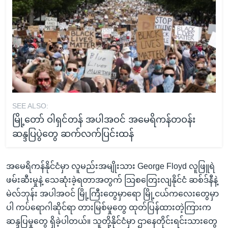
SEE ALSO:
မြို့တော် ဝါရှင်တန် အပါအဝင် အမေရိကန်တဝန်း
ဆန္ဒပြပွဲတွေ ဆက်လက်ပြင်းထန်
အမေရိကန်နိုင်ငံမှာ လူမည်းအမျိုးသား George Floyd လူဖြူရဲ
ဖမ်းဆီးမှုနဲ့ သေဆုံးခဲ့ရတာအတွက် သြစတြေးလျနိုင်ငံ ဆစ်ဒ်နီနဲ့
မဲလ်ဘုန်း အပါအဝင် မြို့ကြီးတွေမှာရော မြို့ငယ်ကလေးတွေမှာ
ပါ ကပ်ရောဂါဆိုင်ရာ တားမြစ်မှုတွေ ထုတ်ပြန်ထားတဲ့ကြားက
ဆန္ဒပြမှုတွေ ရှိခဲ့ပါတယ်။ သူတို့နိုင်ငံမှာ ဌာနေတိုင်းရင်းသားတွေ