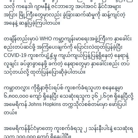
သလို ကနေဒါ၊ ဂျာမနီနဲ့ ဇင်ဘာဘွေ အပါအဝင် နိုင်ငံအများ
အပြား မြို့ကြီးတွေမှာလည်း ခွဲခြားဆက်ဆံမှုကို ဆန့်ကျင်တဲ့
အနေနဲ့ ဆန္ဒပြခဲ့ကြပါတယ်။
တချိန်တည်းမှာပဲ WHO ကမ္ဘာ့ကျန်းမာရေးအဖွဲ့ကြီးက နှာခေါင်း
စည်းတပ်ဆင်ဖို့ အကြံပေးချက်ကို ပြောင်းလဲထုတ်ပြန်ခဲ့ပြီး
COVID-19 ကူးစက်ပျံ့နှံ့မှု ကျယ်ကျယ်ပြန့်ပြန့်ရှိနေတဲ့ နေရာနဲ့
လူချင်း ခပ်ခွာခွာနေဖို့ ခက်တဲ့ နေရာတွေမှာ နှာခေါင်းစည်း တပ်
သင့်တယ်လို့ ထုတ်ပြန်ပြောဆိုခဲ့ပါတယ်။
ကမ္ဘာတလွှား ကိုရိုနာဗိုင်းရပ်စ် ကူးစက်ခံရသူဟာ စနေနေ့မှာ
၆,၈၀၀,၀၀၀ ကျော် ရှိနေပြီး သေဆုံးရသူက ၃၆၂,၆၇၈ ရှိနေပြီလို့
အမေရိကန် Johns Hopkins တက္ကသိုလ်စစ်တမ်းမှာ ဖော်ပြပါ
တယ်။
အမေရိကန်နိုင်ငံမှာတော့ ကူးစက်ခံရသူ ၂ သန်းနီးပါးနဲ့ သေဆုံးရ
သူက ၁၀၀,၀၀၀ ကျော် ရှိနေပါပြီ။