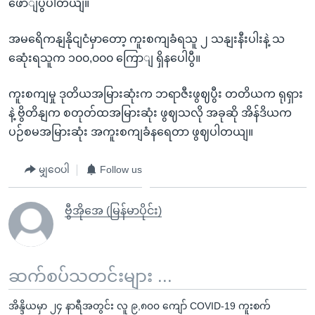
ဖောျပွပါတယျ။
e
အမရေိကနျနိုငျငံမှာတော့ ကူးစကျခံရသူ ၂ သနျးနီးပါးနဲ့ သ
ဆေုံးရသူက ၁၀၀,၀၀၀ ကြောျ ရှိနပေါပွီ။
ကူးစကျမှု ဒုတိယအမြားဆုံးက ဘရာဇီးဖွဈပွီး တတိယက ရုရှား
နဲ့ ဗွိတိနျက စတုတ်ထအမြားဆုံး ဖွဈသလို အခုဆို အိန်ဒိယက
ပဉ်စမအမြားဆုံး အကူးစကျခံနရေတာ ဖွဈပါတယျ။
မျှဝေပါ
Follow us
ဗွီအိုအေ (မြန်မာပိုင်း)
ဆက်စပ်သတင်းများ ...
အိန္ဒိယမှာ ၂၄ နာရီအတွင်း လူ ၉,၈၀၀ ကျော် COVID-19 ကူးစက်