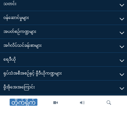
သတင်း
၀န်ဆောင်မှုများ
အပတ်စဉ်ကဏ္ဍများ
အင်္ဂလိပ်သင်ခန်းစာများ
ရေဒီယို
ရုပ်သံအစီအစဉ်နှင့် ဗွီဒီယိုကဏ္ဍများ
ဗွီအိုအေအကြောင်း
ဗွီအိုအေ မိုဘိုင်းလ်အက်ပ်များ ဒေါင်းလုတ်ယူရန်
တိုက်ရိုက်
Other Links