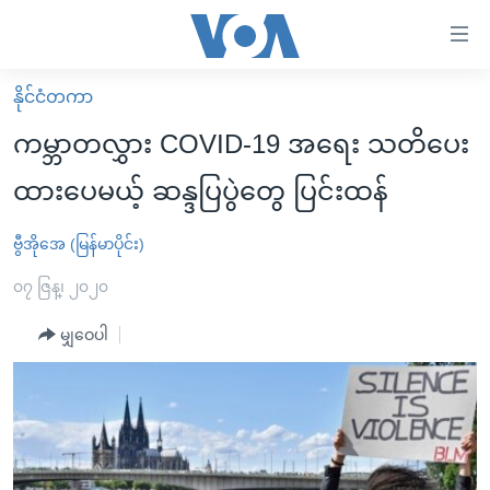
သုံး
ရ
လွယ်ကူ
နိုင်ငံတကာ
မူလစာမျက်နှာ
စေ
ကမ္ဘာတလွှား COVID-19 အရေး သတိပေး
မြန်မာ
သည့်
ထားပေမယ့် ဆန္ဒပြပွဲတွေ ပြင်းထန်
ကမ္ဘာ့သတင်းများ
Link
ဗွီဒီယို
နိုင်ငံတကာ
ဗွီအိုအေ (မြန်မာပိုင်း)
များ
သတင်းလွတ်လပ်ခွင့်
အမေရိကန်
၀၇ ဇြန္၊ ၂၀၂၀
ပင်မ
ရပ်ဝန်းတခု လမ်းတခု အလွန်
တရုတ်
အကြောင်းအရာ
မျှဝေပါ
သို့
အင်္ဂလိပ်စာလေ့လာမယ်
အစ္စရေး-ပါလက်စတိုင်း
ကျော်
အပတ်စဉ်ကဏ္ဍများ
အမေရိကန်သုံးအီဒီယံ
ကြည့်
ရေဒီယိုနှင့်ရုပ်သံ အချက်အလက်များ
မကြေးမုံရဲ့ အင်္ဂလိပ်စာ
ရေဒီယို
ရန်
ပင်မ
ရေဒီယို/တီဗွီအစီအစဉ်
ရုပ်ရှင်ထဲက အင်္ဂလိပ်စာ
တီဗွီ