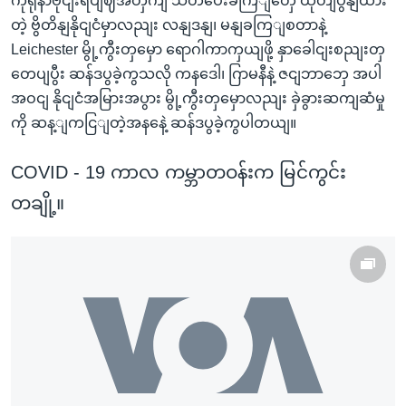
ကိုရိုနာဗိုငျးရပျဈအတှကျ သတိပေးခကြျတှေ ထုတျပွနျထား
တဲ့ ဗွိတိနျနိုငျငံမှာလညျး လနျဒနျ၊ မနျခကြျစတာနဲ့
Leichester မွို့ကွီးတှမှော ရောဂါကာကှယျဖို့ နှာခေါငျးစညျးတှ
တေပျပွီး ဆန်ဒပွခဲ့ကွသလို ကနဒေါ၊ ဂြာမနီနဲ့ ဇငျဘာဘှေ အပါ
အဝငျ နိုငျငံအမြားအပွား မွို့ကွီးတှမှောလညျး ခှဲခွားဆကျဆံမှု
ကို ဆန့ျကငြျတဲ့အနနေဲ့ ဆန်ဒပွခဲ့ကွပါတယျ။
COVID - 19 ကာလ ကမ္ဘာတဝန်းက မြင်ကွင်း
တချို့။