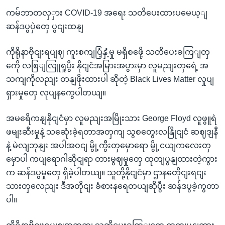
ကမ်ဘာတလှှား COVID-19 အရေး သတိပေးထားပမေယ့ျ
ဆန်ဒပွပှဲတှေ ပွငျးထနျ
ကိုရိုနာဗိုငျးရပျဈ ကူးစကျပြံ့နှံ့မှု မရှိစဖေို့ သတိပေးခကြျတှ
ကေို လစြျလြူရှုပွီး နိုငျငံအမြားအပွားမှာ လူမညျးတှရေဲ့ အ
သကျကိုလညျး တနျဖိုးထားပါ ဆိုတဲ့ Black Lives Matter လှုပျ
ရှားမှုတှေ လုပျနကွေပါတယျ။
အမရေိကနျနိုငျငံမှာ လူမညျးအမြိုးသား George Floyd လူဖွူရဲ
ဖမျးဆီးမှုနဲ့ သဆေုံးခဲ့ရတာအတှကျ သွစတွေးလနြိုငျငံ ဆဈဒျနီ
နဲ့ မဲလျဘုနျး အပါအဝငျ မွို့ကွီးတှမှောရော မွို့ငယျကလေးတှ
မှောပါ ကပျရောဂါဆိုငျရာ တားမွဈမှုတှေ ထုတျပွနျထားတဲ့ကွား
က ဆန်ဒပွမှုတှေ ရှိခဲ့ပါတယျ။ သူတို့နိုငျငံမှာ ဌာနတေိုငျးရငျး
သားတှလေညျး ဒီအတိုငျး ခံစားနရေတယျဆိုပွီး ဆန်ဒပွခဲ့ကွတာ
ပါ။