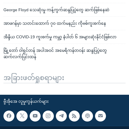
George Floyd သေဆုံးမှု ကန့်ကွက်ဆန္ဒပြပွဲတွေ ဆက်ဖြစ်နေဆဲ
အာဖဂန်မှာ သတင်းထောက် ၇၀ ထက်မနည်း ကိုဗစ်ကူးစက်နေ
အိန္ဒိယ COVID-19 ကူးစက်မှု ကမ္ဘာ့ နံပါတ် ၆ အများဆုံးနိုင်ငံဖြစ်လာ
မြို့တော် ဝါရှင်တန် အပါအဝင် အမေရိကန်တဝန်း ဆန္ဒပြပွဲတွေ
ဆက်လက်ပြင်းထန်
အခြားဖတ်ရှုစရာများ
ဗွီအိုအေ လူမှုကွန်ယက်များ