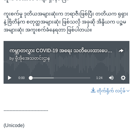
ကူးစက်မှု ဒုတိယအများဆုံးက ဘရာဇီးဖြစ်ပြီး တတိယက ရုရှား
နဲ့ ဗြိတိန်က စတုတ္ထအများဆုံး ဖြစ်သလို အခုဆို အိန္ဒိယက ပဉ္စမ
အများဆုံး အကူးစက်ခံနေရတာ ဖြစ်ပါတယ်။
ကမ္ဘာတလွှား COVID-19 အရေး သတိပေးထားပေမယ့် ဆန္ဒပြပွဲတွေ ပြင်းထန်
by
ဗွီအိုအေသတင်းဌာန
No media source currently available
0:00
1:24
တိုက်ရိုက် လင့်ခ်
------------------------------
(Unicode)