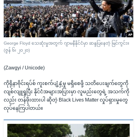
အ
သုတပဒေသာ အင်္ဂလိပ်စာ
ညွန်း
Learning English
စာမျက်နှာ
သို့
ဗွီအိုအေ လူမှုကွန်ယက်များ
ကျော်
ကြည့်
George Floyd သေဆုံးမှုအတွက် ဂျာမနီနိုင်ငံမှာ ဆန္ဒပြနေတဲ့ မြင်ကွင်း။
(ဇွန် ၆၊ ၂၀၂၀)
ရန်
ဘာသာစကားများ
ရှာဖွေ
(Zawgyi / Unicode)
ရန်
နေရာ
ကိုရိုနာဗိုင်းရပ်စ် ကူးစက်ပျံ့နှံ့မှု မရှိစေဖို့ သတိပေးချက်တွေကို
သို့
လျစ်လျူရှုပြီး နိုင်ငံအများအပြားမှာ လူမည်းတွေရဲ့ အသက်ကို
ကျော်
လည်း တန်ဖိုးထားပါ ဆိုတဲ့ Black Lives Matter လှုပ်ရှားမှုတွေ
ရန်
လုပ်နေကြပါတယ်။