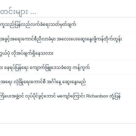
်းများ ...
့ ဒုက္ခသည်ပြန်လည်လက်ခံရေးသတ်မှတ်ချက်
့အခွင့်အရေးကောင်စီညီလာခံမှာ အလေးပေးဆွေးနွေးဖို့ကန်တိုက်တွန်း
တွယ်ပုံ လိုအပ်ချက်ရှိနေသလား
ား နေရပ်ပြန်ရေး ကျောက်ဖြူဒေသခံတွေ ကန့်ကွက်
်အရေး လုံခြုံရေးကောင်စီ အင်္ဂါနေ့ ဆွေးနွေးမည်
ြံပေးအဖွဲ့ဝင် လုပ်ပိုင်ခွင့်ဘောင် မကျော်ကြောင်း Richardson တုံ့ပြန်