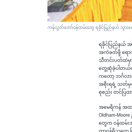
ကန်လွှတ်တော်ဝန်ထမ်းတွေ ရခိုင်ပြည်နယ် သွာ
ရခိုင်ပြည်နယ် အ
အကဲခတ်ဖို့ ရော
သီတင်းပတ်ထဲမှာပ
တွေ့ဆုံခဲ့ပါတယ်
ကတော့ ဘင်္ဂလား
အစိုးရရဲ့ သတ်မှတ
စုစည်း တင်ပြထ
အမေရိကန် အထက်လ
Oldham-Moore ဦ
တွေက ဝန်ထမ်းအဖ
တာဝန်ရှိသူတွေ မြ