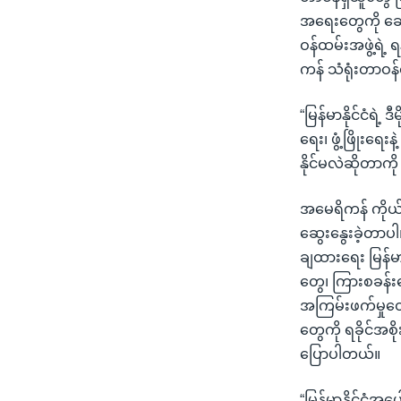
အရေးတွေကို ဆွေ
ဝန်ထမ်းအဖွဲ့ရဲ့ 
ကန် သံရုံးတာဝန
“မြန်မာနိုင်ငံရဲ့
ရေး၊ ဖွံ့ဖြိုးရ
နိုင်မလဲဆိုတာကို
အမေရိကန် ကိုယ်စ
ဆွေးနွေးခဲ့တာပ
ချထားရေး မြန်မ
တွေ၊ ကြားစခန်း
အကြမ်းဖက်မှုတ
တွေကို ရခိုင်အစ
ပြောပါတယ်။
“မြန်မာနိုင်ငံအ