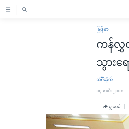
သုံး
ရ
ရှာဖွေ
လွယ်ကူ
မူလစာမျက်နှာ
မြန်မာ
ရ
စေ
မြန်မာ
လာ
ကန်လွှ
သည့်
ဒ်
ကမ္ဘာ့သတင်းများ
Link
ဗွီဒီယို
နိုင်ငံတကာ
သွားရ
များ
သတင်းလွတ်လပ်ခွင့်
အမေရိကန်
ပင်မ
ရပ်ဝန်းတခု လမ်းတခု အလွန်
တရုတ်
သိင်္ဂီထိုက်
အကြောင်းအရာ
အင်္ဂလိပ်စာလေ့လာမယ်
အစ္စရေး-ပါလက်စတိုင်း
၀၄ ဧၿပီ၊ ၂၀၁၈
သို့
အပတ်စဉ်ကဏ္ဍများ
အမေရိကန်သုံးအီဒီယံ
ကျော်
မျှဝေပါ
ကြည့်
ရေဒီယိုနှင့်ရုပ်သံ အချက်အလက်များ
မကြေးမုံရဲ့ အင်္ဂလိပ်စာ
ရေဒီယို
ရန်
ရေဒီယို/တီဗွီအစီအစဉ်
ရုပ်ရှင်ထဲက အင်္ဂလိပ်စာ
တီဗွီ
ပင်မ