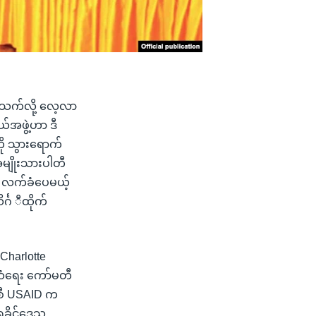
တ်သက်လို့ လေ့လာ
်အဖွဲ့ဟာ ဒီ
ကို သွားရောက်
အမျိုးသားပါတီ
် လက်ခံပေမယ့်
်္ဂ ီထိုက်
Charlotte
ဆံရေး ကော်မတီ
်စီ USAID က
 ရခိုင်ဒေသ