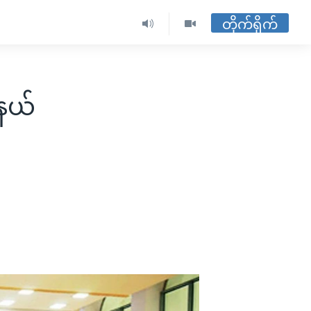
တိုက်ရိုက်
်နယ်