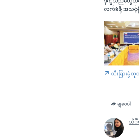
ဒုက္ခသည်တွေထဲက 
လက်ခံဖို့ အသင့်
သီးခြားခွဲထု
မျှဝေပါ
သိင်္ဂ