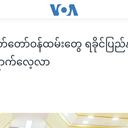
တ်တော်ဝန်ထမ်းတွေ ရခိုင်ပြည
ောက်လေ့လာ