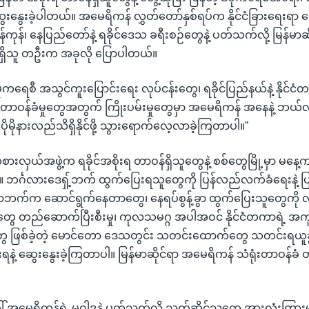
းနွေးခဲ့ပါတယ်။ အမေရိကန် လွှတ်တော်နှစ်ရပ်က နိုင်ငံခြားရေးရ
ရန်ကုန်၊ နေပြည်တော်နဲ့ ရခိုင်ဒေသ ခရီးစဉ်တွေနဲ့ ပတ်သက်လို့ မြန်မာ
်ရှိသူ တဦးက အခုလို ပြောပါတယ်။
 ဒီမိုကရေစီ အသွင်ကူးပြောင်းရေး လုပ်ငန်းတွေ၊ ရခိုင်ပြည်နယ်နဲ့ နိုင်ငံ
ေးနဲ့ တာဝန်ခံမှုတွေအတွက် ကြိုးပမ်းမှုတွေမှာ အမေရိကန် အနေနဲ့ ဘယ
 ပိုမိုနားလည်သိရှိနိုင်ဖို့ သွားရောက်လေ့လာခဲ့ကြတာပါ။”
ားလှယ်အဖွဲ့က ရခိုင်အစိုးရ တာဝန်ရှိသူတွေနဲ့ စစ်တွေမြို့မှာ မနေ့က
ါ။ ဘင်္ဂလားဒေရှ့်ဘက် ထွက်ပြေးရသူတွေကို ပြန်လည်လက်ခံရေးနဲ့ 
ာဘက်က ဆောင်ရွက်နေတာတွေ၊ နေရပ်စွန့်ခွာ ထွက်ပြေးသူတွေကို 
တွေ တည်ဆောက်ပြီးစီးမှု၊ ကုလသမဂ္ဂ အပါအဝင် နိုင်ငံတကာရဲ့ အ
ွေ ဖြစ်ခဲ့တဲ့ မောင်တော ဒေသတွင်း သတင်းထောက်တွေ သတင်းရယူ
ိုးရနဲ့ ဆွေးနွေးခဲ့ကြတာပါ။ မြန်မာဆိုင်ရာ အမေရိကန် သံရုံးတာဝန်ခ
ပေါ် အမေရိကန်ရဲ့ မူဝါဒနဲ့ ပတ်သက်လို့ သက်ဆိုင်သူတွေ အားလုံးကြားမ