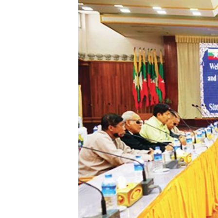
သုတပဒေသာ အင်္ဂလိပ်စာ
အ
ညွန်း
စာမျက်နှာ
သို့
ကျော်
ကြည့်
ရန်
ရှာဖွေ
ရန်
နေရာ
သို့
ကျော်
ရန်