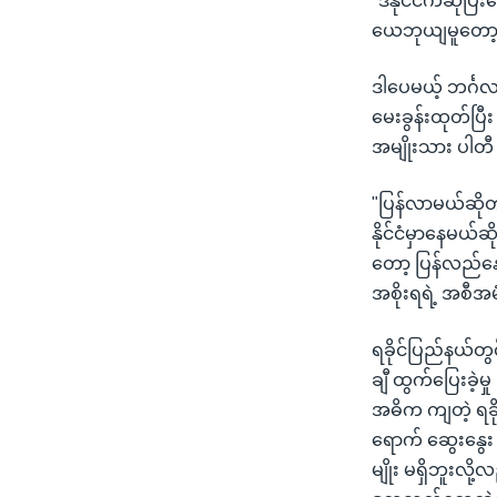
"ဒီနိုင်ငံကဆို
ယေဘုယျမူတော့
ဒါပေမယ့် ဘင်္ဂလ
မေးခွန်းထုတ်ပြီ
အမျိုးသား ပါတီ
"ပြန်လာမယ်ဆို
နိုင်ငံမှာနေမယ်
တော့ ပြန်လည်နေရ
အစိုးရရဲ့ အစီအ
ရခိုင်ပြည်နယ်တွင
ချီ ထွက်ပြေးခဲ့မ
အဓိက ကျတဲ့ ရခိ
ရောက် ဆွေးနွေး
မျိုး မရှိဘူးလို