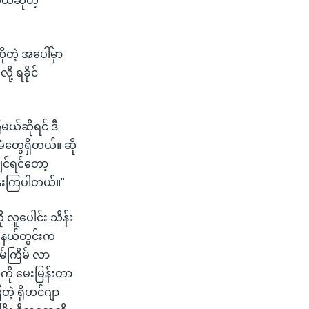
ယ်ဆိုတဲ့
ုတဲ့ အပေါ်မှာ
့ ရခိုင်
်ဆိုရင် ဒီ
မံတွေရှိတယ်။ ဆို
ျင်ရင်တော့
နွေးကြပါတယ်။"
ု လူပေါင်း သိန်း
ြည်နယ်တွင်းက
မ်ကြိမ် လာ
ကို မေးမြန်းတာ
တဲ့ ရိုဟင်ဂျာ