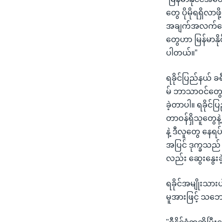
တွေ ပိုမိုရရှိလ
အချက်အလက်တွေ၊ 
တွေဟာ မြန်မာနို
ပါတယ်။”
ရခိုင်ပြည်နယ် ခ
မ် ဘာသာဝင်တွေ၊ 
ခဲ့တာပါ။ ရခိုင်
တာဝန်ရှိသူတွေနဲ
နဲ့ ဒီလူတွေ နေရ
အပြင် ဒုက္ခသည်
လည်း ဆွေးနွေး
ရခိုင်အမျိုးသာ
မူအားဖြင့် သဘေ