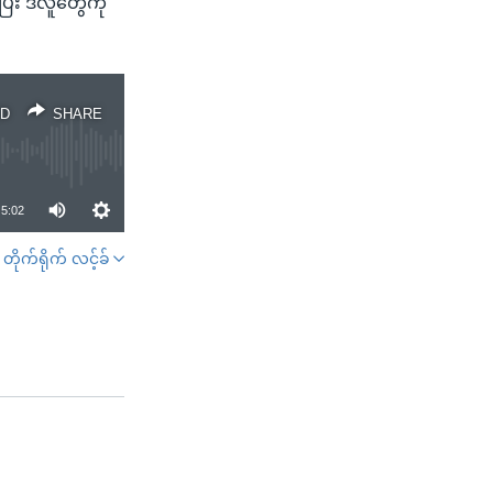
ြီး ဒီလူတွေကို
D
SHARE
5:02
တိုက်ရိုက် လင့်ခ်
SHARE