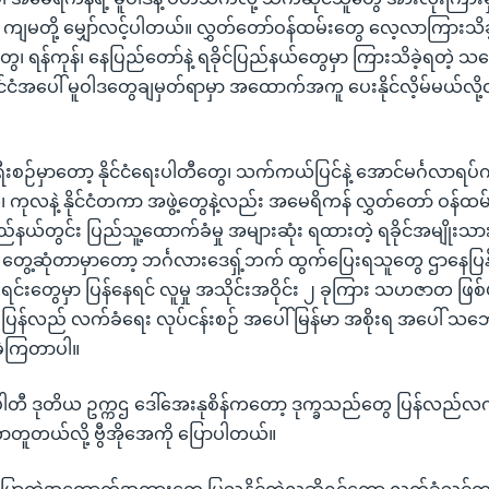
ာဖို့ ကျမတို့ မျှော်လင့်ပါတယ်။ လွှတ်တော်ဝန်ထမ်းတွေ လေ့လာကြားသိ
ရန်ကုန်၊ နေပြည်တော်နဲ့ ရခိုင်ပြည်နယ်တွေမှာ ကြားသိခဲ့ရတဲ့
င်ငံအပေါ် မူဝါဒတွေချမှတ်ရာမှာ အထောက်အကူ ပေးနိုင်လိ့မ်မယ်လို့လ
ရီးစဉ်မှာတော့ နိုင်ငံရေးပါတီတွေ၊ သက်ကယ်ပြင်နဲ့ အောင်မင်္ဂလာရ
ကုလနဲ့ နိုင်ငံတကာ အဖွဲ့တွေနဲ့လည်း အမေရိကန် လွှတ်တော် ဝန်ထမ်း
ပြည်နယ်တွင်း ပြည်သူ့ထောက်ခံမှု အများဆုံး ရထားတဲ့ ရခိုင်အမျိုး
့ တွေ့ဆုံတာမှာတော့ ဘင်္ဂလားဒေရှ့်ဘက် ထွက်ပြေးရသူတွေ ဌာနေပြန်
ပ်ရင်းတွေမှာ ပြန်နေရင် လူမှု အသိုင်းအဝိုင်း ၂ ခုကြား သဟဇာတ ဖြ
 ပြန်လည် လက်ခံရေး လုပ်ငန်းစဉ် အပေါ် မြန်မာ အစိုးရ အပေါ် သ
ခဲ့ကြတာပါ။
းပါတီ ဒုတိယ ဥက္ကဌ ဒေါ်အေးနုစိန်ကတော့ ဒုက္ခသည်တွေ ပြန်လည်လ
ာတူတယ်လို့ ဗွီအိုအေကို ပြောပါတယ်။