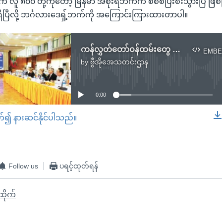
လူ ၈၀၀ တို့ကိုတော့ မြန်မာ အစိုးရဘက်က စိစစ်ပြီးစီးသွားပြီ ဖြစ်ပ
ရှိပြီလို့ ဘင်္ဂလားဒေရှ့်ဘက်ကို အကြောင်းကြားထားတာပါ။
ကန်လွှတ်တော်ဝန်ထမ်းတွေ ရခိုင်ပြည်နယ် သွားရောက်လေ့လာ
EMBE
by
ဗွီအိုအေသတင်းဌာန
No media source currently available
0:00
တ်၍ နားဆင်နိုင်ပါသည်။
EMBED
Follow us
ပရင့်ထုတ်ရန်
ီထိုက်