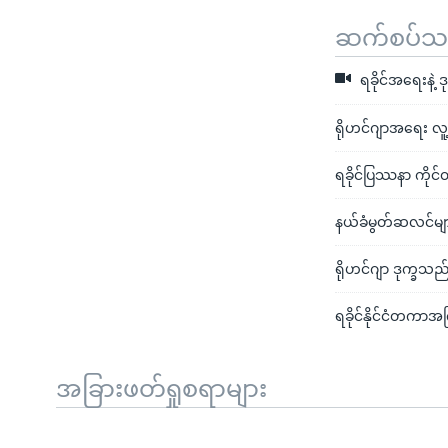
ဆက်စပ်သတင
ရခိုင်အရေးနဲ
ရိုဟင်ဂျာအရေး လူ
ရခိုင်ပြဿနာ ကိုင်
နယ်ခံမွတ်ဆလင်မျ
ရိုဟင်ဂျာ ဒုက္ခသည
ရခိုင်နိုင်ငံတကာအက
အခြားဖတ်ရှုစရာများ