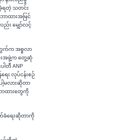
ခဲ့ရတဲ့ သတင်း
 သဘောထားအမြင်
ည်း မျှော်လင့်
ပ်ကွက်က အစ္စလာ
အဖွဲ့က တွေ့ဆုံ
သားပါတီ ANP
ရေး လုပ်ငန်းစဉ်
စ်ပါ့မလားဆိုတာ
ဘောထားတွေကို
က်ခံရေးဆိုတာကို