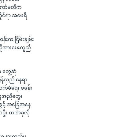
ာ ကော်မတီက
ဆိုင်ရာ အမေရိ
တဝန်းက ငြိမ်းချမ်း
်လိုအားပေးကူညီ
 တွေ့ဆုံ
ပြန်လည် နေရာ
လက်ခံရေး စခန်း
ကူအညီတွေ၊
ခွင့် အခြေအနေ
ံ တဦး က အခုလို
ှာ နားလည်မှု