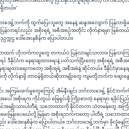
ပြီးပြောတဲ့အထောက်အထားတွေ ပြသနိုင်တဲ့လူဆိုရင်တော့ လက်ခံသင့်တ
ရှိတယ်။"
ားဒေရှ့်ဘက်ကို ထွက်ပြေးသူတွေ အနေနဲ့ ဆန္ဒအလျောက် ပြန်လာဖို့ဆိ
း ပြန်လာရင်လည်း အစိုးရရဲ့ အစီအစဉ်အတိုင်း လိုက်နာရမှာ ဖြစ်တယ်လို
 ဒုဥက္ကဌ ဒေါ်အေးနုစိန်က ပြောပါတယ်။
တာထက် ဟိုဘက်ကလူတွေ တကယ်ပဲ ပြန်လာချင်သလား။ ပြန်လာကြမယ
ဆိုရင် ဒီနိုင်ငံက နေရာချထားရေးနဲ့ ပတ်သက်ပြီးတော့ အစိုးရရဲ့ အစီအ
ာချထားရေးကတော့ အစိုးရရဲ့ အစီအမံနဲ့ ဆိုင်တယ်။ ဒီနိုင်ငံမှာနေခ
မံကို လိုက်နာဖို့ တာဝန်ရှိတယ်ဆိုတာမျိုးတွေ ကျမတို့ဘက်က ဆွေး
်း အကြမ်းဖက်မှုတွေကြောင့် အိမ်နီးချင်း ဘင်္ဂလားဒေရှ့် နိုင်ငံဘက်ကိ
ှု အပေါ် အစိုးရက ကိုင်တွယ် ဖြေရှင်းဖို့ ကြိုးစားတဲ့ နေရာမှာ ရခိုင်ပ
ုင်အမျိုးသားပါတီရဲ့ သဘောထားကို နိုင်ငံတကာ သံတမန်တွေ အကြိ
 မေးမြန်းပေမယ်လို့ မြန်မာ အစိုးရဘက်ကတော့ ပါတီရဲ့ သဘောထား
့လည်း ဒေါ်အေးနုစိန်က ပြောပါတယ်။ ဘင်္ဂလားဒေရှ့်ဘက်မှာ ခိုလှုံနေကြ