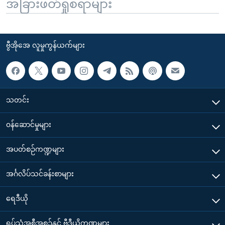
အခြားဖတ်ရှုစရာများ
ဗွီအိုအေ လူမှုကွန်ယက်များ
သတင်း
၀န်ဆောင်မှုများ
အပတ်စဉ်ကဏ္ဍများ
အင်္ဂလိပ်သင်ခန်းစာများ
ရေဒီယို
ရုပ်သံအစီအစဉ်နှင့် ဗွီဒီယိုကဏ္ဍများ