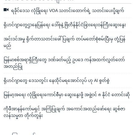
ရခိုင်ဒေသ လုံခြုံရေး VOA သတင်းထောက်ရဲ့ သတင်းပေးပို့ချက်
ရိုဟင်ဂျာတွေဌာနေပြန်ရေး ဒေါ်စုနဲ့ ဗြိတိန်နိုင်ငံခြားရေးဝန်ကြီးဆွေးနွေး
အင်းဒင်အမှု ရိုက်တာသတင်းဖေါ်ပြချက် တပ်မတော်စုံစမ်းပြီးမှ တုံ့ပြန်
မည်
မြန်မာစစ်အရာရှိကြီးတွေ ဒဏ်ခတ်မည့် ဥပဒေ ကန်အထက်လွှတ်တော်
အတည်ပြု
ရိုဟင်ဂျာတွေ ဒေသတွင်း နေထိုင်မရအောင်လုပ် ဟု AI စွတ်စွဲ
မြန်မာ့အရေး လုံခြုံရေးကောင်စီမှာ ဆွေးနွေးဖို့ အဖွဲ့ဝင် ၈ နိုင်ငံ တောင်းဆို
ကိုဖီအာနန်ကော်မရှင် အကြံပြုချက် အကောင်အထည်ဖော်ရေး ဆွစ်ဇာ
လန်သမ္မတ တိုက်တွန်း