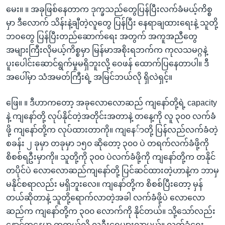
မေး။ ။ အခုဖြစ်နေတာက ဒုက္ခသည်တွေပြန်ပြီးလက်ခံမယ့်ကိစ္စ
မှာ ဒီလောက် သိန်းနဲ့ချီတဲ့လူတွေ ပြန်ပြီး နေရာချထားရေးနဲ့ သူတို့
ဘဝတွေ ပြန်ပြီးတည်ဆောက်ရေး အတွက် အကူအညီတွေ
အများကြီးလိုမယ့်ကိစ္စမှာ မြန်မာအစိုးရဘက်က ကုလသမဂ္ဂနဲ့
ပူးပေါင်းဆောင်ရွက်မှုမရှိဘူးလို့ ဝေဖန် ထောက်ပြနေတာပါ။ ဒီ
အပေါ်မှာ သံအမတ်ကြီးရဲ့ အမြင်ဘယ်လို ရှိလဲရှင့်။
ဖြေ။ ။ ဒီဟာကတော့ အခုလောလောဆည် ကျနော်တို့ရဲ့ capacity
နဲ့ ကျနော်တို့ လုပ်နိုင်တဲ့အတိုင်းအတာနဲ့ တနေ့ကို လူ ၃၀၀ လက်ခံ
ဖို့ ကျနော်တို့က လုပ်ထားတာကို။ ကျနေ်ာတို့ ပြန်လည်လက်ခံတဲ့
စခန်း ၂ ခုမှာ တခုမှာ ၁၅၀ ဆိုတော့ ၃၀၀ ပဲ တရက်လက်ခံဖို့ကို
စိစစ်ရဦးမှာကို။ သူတို့ကို ၃၀၀ ပဲလက်ခံဖို့ကို ကျနော်တို့က တနိုင်
တပိုင်ပဲ လောလောဆည်ကျနော်တို့ ပြင်ဆင်ထားတဲ့ဟာနဲ့က ဘာမှ
မနိုင်စရာလည်း မရှိဘူးလေ။ ကျနော်တို့က စိစစ်ပြီးတော့ မှန်
တယ်ဆိုတာနဲ့ သူတို့ရောက်လာတဲ့အခါ လက်ခံဖို့ပဲ လောလော
ဆည်က ကျနော်တို့က ၃၀၀ လောက်ကို နိုင်တယ်။ သို့သော်လည်း
နောင်တနေ့မှာ တကယ်လို့ လူဦးရေများလာမယ်။ လက်ခံရေး