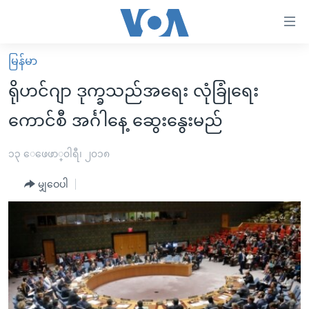
သုံး
ရ
လွယ်ကူ
မြန်မာ
မူလစာမျက်နှာ
စေ
ရိုဟင်ဂျာ ဒုက္ခသည်အရေး လုံခြုံရေး
မြန်မာ
သည့်
ကောင်စီ အင်္ဂါနေ့ ဆွေးနွေးမည်
ကမ္ဘာ့သတင်းများ
Link
ဗွီဒီယို
နိုင်ငံတကာ
၁၃ ေဖေဖာ္၀ါရီ၊ ၂၀၁၈
များ
သတင်းလွတ်လပ်ခွင့်
အမေရိကန်
ပင်မ
မျှဝေပါ
ရပ်ဝန်းတခု လမ်းတခု အလွန်
တရုတ်
အကြောင်းအရာ
သို့
အင်္ဂလိပ်စာလေ့လာမယ်
အစ္စရေး-ပါလက်စတိုင်း
ကျော်
အပတ်စဉ်ကဏ္ဍများ
အမေရိကန်သုံးအီဒီယံ
ကြည့်
ရေဒီယိုနှင့်ရုပ်သံ အချက်အလက်များ
မကြေးမုံရဲ့ အင်္ဂလိပ်စာ
ရေဒီယို
ရန်
ပင်မ
ရေဒီယို/တီဗွီအစီအစဉ်
ရုပ်ရှင်ထဲက အင်္ဂလိပ်စာ
တီဗွီ