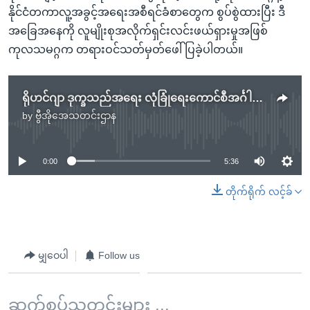
နိုင်ငံတကာလူ့အခွင့်အရေးအစီရင်ခံစာတွေက စွပ်စွဲထားပြီး ဒီ
အခြေအနေကို လူမျိုးစုအလိုက်ရှင်းလင်းဖယ်ရှားမှုအဖြစ်
ကုလသမဂ္ဂက တရားဝင်သတ်မှတ်ဖေါ်ပြခဲ့ပါတယ်။
ရိုဟင်ဂျာ ဒုက္ခသည်အရေး လုံခြုံရေးကောင်စီအင်္ဂါနေ့ ဆွေးနွေးမည်
by
ဗွီအိုအေသတင်းဌာန
No media source currently available
0:00
5:36
တိုက်ရိုက် လင့်ခ်
မျှဝေပါ
Follow us
ဆက်စပ်သတင်းများ ...