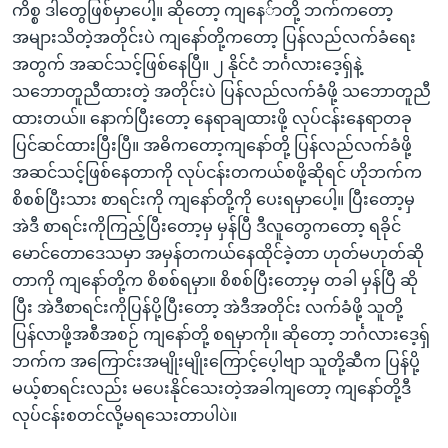
ကိစ္စ ဒါတွေဖြစ်မှာပေါ့။ ဆိုတော့ ကျနေ်ာတို့ ဘက်ကတော့
အများသိတဲ့အတိုင်းပဲ ကျနော်တို့ကတော့ ပြန်လည်လက်ခံရေး
အတွက် အဆင်သင့်ဖြစ်နေပြီ။ ၂ နိုင်ငံ ဘင်္ဂလားဒေ့ရှ်နဲ့
သဘောတူညီထားတဲ့ အတိုင်းပဲ ပြန်လည်လက်ခံဖို့ သဘောတူညီ
ထားတယ်။ နောက်ပြီးတော့ နေရာချထားဖို့ လုပ်ငန်းနေရာတခု
ပြင်ဆင်ထားပြီးပြီ။ အဓိကတော့ကျနော်တို့ ပြန်လည်လက်ခံဖို့
အဆင်သင့်ဖြစ်နေတာကို လုပ်ငန်းတကယ်စဖို့ဆိုရင် ဟိုဘက်က
စိစစ်ပြီးသား စာရင်းကို ကျနော်တို့ကို ပေးရမှာပေါ့။ ပြီးတော့မှ
အဲဒီ စာရင်းကိုကြည့်ပြီးတော့မှ မှန်ပြီ ဒီလူတွေကတော့ ရခိုင်
မောင်တောဒေသမှာ အမှန်တကယ်နေထိုင်ခဲ့တာ ဟုတ်မဟုတ်ဆို
တာကို ကျနော်တို့က စိစစ်ရမှာ။ စိစစ်ပြီးတော့မှ တခါ မှန်ပြီ ဆို
ပြီး အဲဒီစာရင်းကိုပြန်ပို့ပြီးတော့ အဲဒီအတိုင်း လက်ခံဖို့ သူတို့
ပြန်လာဖို့အစီအစဉ် ကျနော်တို့ စရမှာကို။ ဆိုတော့ ဘင်္ဂလားဒေ့ရှ်
ဘက်က အကြောင်းအမျိုးမျိုးကြောင့်ပေ့ါဗျာ သူတို့ဆီက ပြန်ပို့
မယ့်စာရင်းလည်း မပေးနိုင်သေးတဲ့အခါကျတော့ ကျနော်တို့ဒီ
လုပ်ငန်းစတင်လို့မရသေးတာပါပဲ။