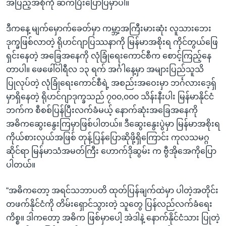
အပြည့်အစုံကို ဆက်ပြီးပြောပြမှာပါ။
ဒီကနေ့ မျက်မှောက်ခေတ်မှာ ကမ္ဘာ့အကြီးမားဆုံး လူသားဘေး
ဒုက္ခဖြစ်လာတဲ့ ရိုဟင်ဂျာပြဿနာကို မြန်မာအစိုးရ ကိုင်တွယ်ဖြေ
ရှင်းနေတဲ့ အခြေအနေကို လုံခြုံရေးကောင်စီက စောင့်ကြည့်နေ
တာပါ။ ဖေဖေါ်ဝါရီလ ၁၃ ရက် အင်္ဂါနေ့မှာ အများပြည်သူသိ
ပြုလုပ်တဲ့ လုံခြုံရေးကောင်စီရဲ့ အစည်းအဝေးမှာ ဘင်္ဂလားဒေ့ရှ်
မှာရှိနေတဲ့ ရိုဟင်ဂျာဒုက္ခသည် ၇၀၀,၀၀၀ သိန်းနီးပါး မြန်မာနိုင်ငံ
ဘက်က စီစစ်ပြန်ပြီးလက်ခံမယ့် နောက်ဆုံးအခြေအနေကို
အဓိကဆွေးနွေးကြမှာဖြစ်ပါတယ်။ ဒီဆွေးနွေးပွဲမှာ မြန်မာအစိုးရ
ကိုယ်စားလှယ်အဖြစ် တုန့်ပြန်ပြောဆိုဖို့ရှိကြောင်း ကုလသမဂ္ဂ
ဆိုင်ရာ မြန်မာသံအမတ်ကြီး ဟောက်ဒိုဆွမ်း က ဗွီအိုအေကိုပြော
ပါတယ်။
“အဓိကတော့ အရင်သဘာပတိ ထုတ်ပြန်ချက်ထဲမှာ ပါတဲ့အတိုင်း
တဖက်နိုင်ငံကို တိမ်းရှောင်သွားတဲ့ သူတွေ ပြန်လည်လက်ခံရေး
ကိစ္စ။ ဒါကတော့ အဓိက ဖြစ်မှာပေါ့ အဲဒါနဲ့ နောက်နိုင်ငံသား ပြုတဲ့