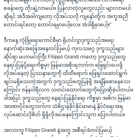
စခန်းတွေ တိုးချဲ့လာမယ်။ ပြန်လာတဲ့လူတွေလည်း များလာမယ်
ဆိုရင် အဲဒီအခါကျတော့ လိုအပ်သလို ကျနော်တို့က အကူအညီ
တောင်းရင်တော့ တောင်းရမှာပေါ့လေ။ အဲဒါရှိမှာပေါ့။”
ဒီကနေ့ လုံခြုံရေးကောင်စီမှာ ရိုဟင်ဂျာဒုက္ခသည်အရေး
နောက်ဆုံးအခြေအနေတင်ပြမယ့် ကုလသမဂ္ဂ ဒုက္ခသည်များ
ဆိုင်ရာ မဟာမင်းကြီး Filippo Grandi ကတော့ ဒုက္ခသည်တွေ
နေရပ်ပြန်ပို့ရေးကိစ္စမှာ မြန်မာအစိုးရဘက်က ဖြေရှင်းပေးဖို့
လိုအပ်နေတဲ့ ပြဿနာတွေကို ထိထိရောက် ဖြေရှင်းဆောင်ရွက်
ချင်းမရှိသေးတဲ့အတွက် ဒုက္ခသည်တွေပြန်ဖို့ အချိန်စောနေသေး
ကြောင်း ဇန်နဝါရီလက သတင်းထောက်တွေကိုပြောဆိုခဲ့ပါတယ်။
ဒါအပြင် ဒုက္ခသည်တွေ နေရပ်ပြန်နိုင်ရေး ကိစ္စမှာ အဓိက မြန်မာ
အာဏာပိုင်တွေဘက်က သံဓိဌာန်ခိုင်ခိုင်မာမာနဲ့ နိုင်ငံရေးအရ
လုပ်ဆောင်လိုစိတ် ရှိဖို့လိုအပ်နေကြောင်းသူက ပြောပါတယ်။
အလားတူ Filippo Grandi နဲ့အတူ အစီရင်ခံတင်ပြမယ့်