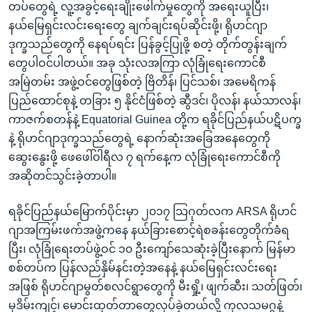
တပ်တွေရဲ့ လူ့အခွင့်ရေးချိုးဖေါက်မှုတွေကို အရေးယူပြီး၊
နယ်မြေရှင်းလင်းရေးတွေ ချက်ချင်းရပ်ဆိုင်းဖို့၊ ရိုဟင်ဂျာ
ဒုက္ခသည်တွေကို နေရပ်ရင်း ပြန်ခွင့်ပြုဖို့ စတဲ့ တိုက်တွန်းချက်
တွေပါဝင်ပါတယ်။ အခု သုံးလအကြာ လုံခြုံရေးကောင်စီ
အမြဲတမ်း အဖွဲ့ဝင်တွေဖြစ်တဲ့ ဗြိတိန်၊ ပြင်သစ်၊ အမေရိကန်
ပြည်ထောင်စုနဲ့ တခြား ၅ နိုင်ငံဖြစ်တဲ့ ဆွီဒင်၊ ပိုလန်၊ နယ်သာလန်၊
ကာဇက်စတန်နဲ့ Equatorial Guinea တို့က ရခိုင်ပြည်နယ်ပဋိပက္ခ
နဲ့ ရိုဟင်ဂျာဒုက္ခသည်တွေရဲ့ နောက်ဆုံးအခြေအနေတွေကို
ဆွေးနွေးဖို့ ဖေဖေါ်ဝါရီလ ၇ ရက်နေ့က လုံခြုံရေးကောင်စီကို
အဆိုတင်သွင်းခဲ့တာပါ။
ရခိုင်ပြည်နယ်မြောက်ပိုင်းမှာ ၂၀၁၇ သြဂုတ်လက ARSA ရိုဟင်
ဂျာအကြမ်းဖက်အဖွဲ့ကနေ နယ်ခြားစောင့်ရဲစခန်းတွေတိုက်ခံရ
ပြီး၊ လုံခြုံရေးတပ်ဖွဲ့ဝင် ၁၀ ဦးကျော်သေဆုံးခဲ့ပြီးနောက် မြန်မာ
စစ်တပ်က ပြန်လည်နှိမ်နင်းတဲ့အနေနဲ့ နယ်မြေရှင်းလင်းရေး
အဖြစ် ရိုဟင်ဂျာမွတ်စလင်ရွာတွေကို မီးရှို့၊ ဖျက်ဆီး၊ သတ်ဖြတ်၊
မုဒိမ်းကျင့်၊ မောင်းထုတ်တာတွေလုပ်ခဲ့တယ်လို့ ကုလသမဂ္ဂနဲ့