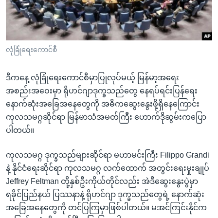
အ
သုတပဒေသာ အင်္ဂလိပ်စာ
ညွန်း
Learning English
စာမျက်နှာ
သို့
ဗွီအိုအေ လူမှုကွန်ယက်များ
လုံခြုံရေးကောင်စီ
ကျော်
ကြည့်
ဒီကနေ့ လုံခြုံရေးကောင်စီမှာပြုလုပ်မယ့် မြန်မာ့အရေး
ရန်
ဘာသာစကားများ
အစည်းအဝေးမှာ ရိုဟင်ဂျာဒုက္ခသည်တွေ နေရပ်ရင်းပြန်ရေး
ရှာဖွေ
နောက်ဆုံးအခြေအနေတွေကို အဓိကဆွေးနွေးဖို့ရှိနေကြောင်း
ရန်
ကုလသမဂ္ဂဆိုင်ရာ မြန်မာသံအမတ်ကြီး ဟောက်ဒိုဆွမ်းကပြော
နေရာ
ပါတယ်။
သို့
ကျော်
ကုလသမဂ္ဂ ဒုက္ခသည်များဆိုင်ရာ မဟာမင်းကြီး Filippo Grandi
ရန်
နဲ့ နိုင်ငံရေးဆိုင်ရာ ကုလသမဂ္ဂ လက်ထောက် အတွင်းရေးမှုးချုပ်
Jeffrey Feltman တို့နှစ်ဦးကိုယ်တိုင်လည်း အဲဒီဆွေးနွေးပွဲမှာ
ရခိုင်ပြည်နယ် ပြဿနာနဲ့ ရိုဟင်ဂျာ ဒုက္ခသည်တွေရဲ့ နောက်ဆုံး
အခြေအနေတွေကို တင်ပြကြမှာဖြစ်ပါတယ်။ မအင်ကြင်းနိုင်က