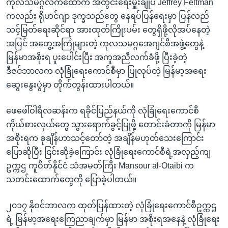
ကုလသမဂ္ဂလက်ထောက် အတွင်းရေးမှူးချုပ် Jeffrey Feltman
ကလည်း ရိုဟင်ဂျာ ဒုက္ခသည်တွေ နေရပ်ပြန်ရေးမှာ ပြန်လည်
သင့်မြတ်ရေးဆိုင်ရာ အားထုတ်ကြိုးပမ်း တွေရှိဖို့လိုအပ်နေတဲ့
အပြင် အတွေ့အကြုံများတဲ့ ကုလသမဂ္ဂအေဂျင်စီအဖွဲ့တွေနဲ့
မြန်မာအစိုးရ ပူးပေါင်းပြီး အကူအညီလက်ခံဖို့ ပြီးခဲ့တဲ့
ဒီဇင်ဘာလက လုံခြုံရေးကောင်စီမှာ ပြုလုပ်တဲ့ မြန်မာ့အရေး
ဆွေးနွေးပွဲမှာ တိုက်တွန်းထားပါတယ်။
ဖေဖေါ်ဝါရီလဆန်းက ရခိုင်ပြည်နယ်ကို လုံခြုံရေးကောင်စီ
ကိုယ်စားလှယ်တွေ သွားရောက်ခွင့်ပြုဖို့ တောင်းခံတာကို မြန်မာ
အစိုးရက ခုချိန်ဟာသင့်တော်တဲ့ အချိန်မဟုတ်သေးကြောင်း
ပြောဆိုပြီး ငြင်းဆိုခဲ့ကြောင်း လုံခြုံရေးကောင်စီရဲ့အလှည့်ကျ
ဥက္ကဌ ကူဝိတ်နိုင်ငံ သံအမတ်ကြီး Mansour al-Otaibi က
သတင်းထောက်တွေကို ပြောခဲ့ပါတယ်။
၂၀၁၇ နိုဝင်ဘာလက ထုတ်ပြန်ထားတဲ့ လုံခြုံရေးကောင်စီဥက္ကဌ
ရဲ့ မြန်မာ့အရေးကြေညာချက်မှာ မြန်မာ အစိုးရအနေနဲ့ လုံခြုံရေး