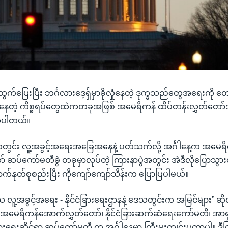
ေထွက်ပြေးပြီး ဘင်္ဂလားဒေ့ရှ်မှာခိုလှုံနေတဲ့ ဒုက္ခသည်တွေအရေးကိ
နေတဲ့ ကိစ္စရပ်တွေထဲကတခုအဖြစ် အမေရိကန် ထိပ်တန်းလွှတ်တ
ုပါတယ်။
ွင်း လူ့အခွင့်အရေးအခြေအနေနဲ့ ပတ်သက်လို့ အင်္ဂါနေ့က အမေရ
ဆပ်ကော်မတီခွဲ တခုမှာလုပ်တဲ့ ကြားနာပွဲအတွင်း အဲဒီလိုပြောသွား
က်နုတ်စုစည်းပြီး ကိုကျော်ကျော်သိန်းက ပြောပြပါမယ်။
ူ့အခွင့်အရေး - နိုင်ငံခြားရေးဌာနနဲ့ ဒေသတွင်းက အမြင်များ” ဆိုတဲ့
ု အမေရိကန်အောက်လွှတ်တော်၊ နိုင်ငံခြားဆက်ဆံရေးကော်မတီ၊ အာရှ၊ 
းရေးဆိုင်ရာ ဆပ်ကော်မတီ က အင်္ဂါနေ့မှာ ကြီးမှူးကျင်းပတာပါ။ ဒီကြ