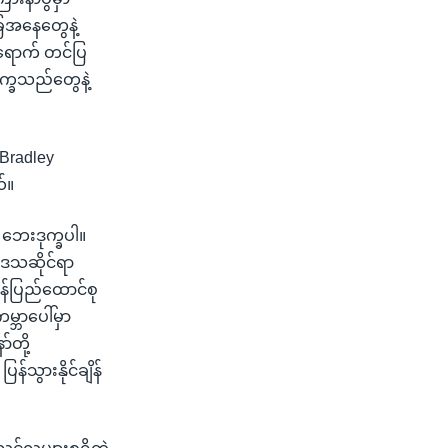
ခြေအနေတွေနဲ့
ာရောက် တင်ပြ
ဒုက္ခသည်တွေနဲ့
Bradley
်။
ဘေးဒုက္ခပါ။
ှဒေသဆိုင်ရာ
ကန်ပြည်ထောင်စု
္ဘာပေါ်မှာ
်တို့
်သွားနိုင်ချိန်