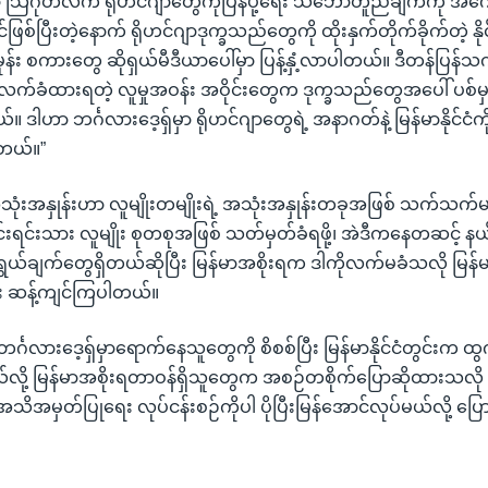
်မှာ သြဂုတ်လက ရိုဟင်ဂျာတွေကိုပြန်ပို့ရေး သဘောတူညီချက်ကို 
စ်ပြီးတဲ့နောက် ရိုဟင်ဂျာဒုက္ခသည်တွေကို ထိုးနှက်တိုက်ခိုက်တဲ့ နို
အမုန်း စကားတွေ ဆိုရှယ်မီဒီယာပေါ်မှာ ပြန့်နှံ့လာပါတယ်။ ဒီတန်ပြန်
လက်ခံထားရတဲ့ လူမှုအဝန်း အဝိုင်းတွေက ဒုက္ခသည်တွေအပေါ် ပစ
ယ်။ ဒါဟာ ဘင်္ဂလားဒေ့ရှ်မှာ ရိုဟင်ဂျာတွေရဲ့ အနာဂတ်နဲ့ မြန်မာနိုင်ငံကိ
ါတယ်။”
့အသုံးအနှုန်းဟာ လူမျိုးတမျိုးရဲ့ အသုံးအနှုန်းတခုအဖြစ် သက်သက
 တိုင်းရင်းသား လူမျိုး စုတစုအဖြစ် သတ်မှတ်ခံရဖို့၊ အဲဒီကနေတဆင့် နယ
ယ်ချက်တွေရှိတယ်ဆိုပြီး မြန်မာအစိုးရက ဒါကိုလက်မခံသလို မြန်မာန
 ဆန့်ကျင်ကြပါတယ်။
်္ဂလားဒေ့ရှ်မှာရောက်နေသူတွေကို စိစစ်ပြီး မြန်မာနိုင်ငံတွင်းက 
ယ်လို့ မြန်မာအစိုးရတာဝန်ရှိသူတွေက အစဉ်တစိုက်ပြောဆိုထားသလို 
 အသိအမှတ်ပြုရေး လုပ်ငန်းစဉ်ကိုပါ ပိုပြီးမြန်အောင်လုပ်မယ်လို့ 