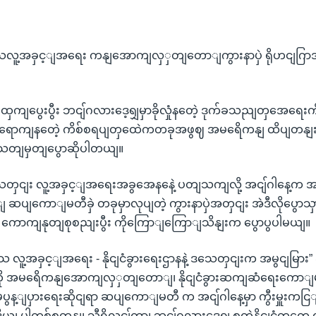
လူ့အခှင့ျအရေး ကနျအောကျလှှတျတောျကွားနာပှဲ ရိုဟငျဂြ
နထှေကျပွေးပွီး ဘငျ်ဂလားဒေ့ရျှမှာခိုလှုံနတေဲ့ ဒုက်ခသညျတှအေရေး
ောကျနတေဲ့ ကိစ်စရပျတှထေဲကတခုအဖွဈ အမရေိကနျ ထိပျတန
ျမှတျပွောဆိုပါတယျ။
တှငျး လူ့အခှင့ျအရေးအခွအေနနေဲ့ ပတျသကျလို့ အငျ်ဂါနေ့က
ျကောျမတီခှဲ တခုမှာလုပျတဲ့ ကွားနာပှဲအတှငျး အဲဒီလိုပွောသှာ
 ကောကျနုတျစုစညျးပွီး ကိုကြောျကြောျသိနျးက ပွောပွပါမယျ။
လူ့အခှင့ျအရေး - နိုငျငံခွားရေးဌာနနဲ့ ဒသေတှငျးက အမွငျမြား” ဆ
တခုကို အမရေိကနျအောကျလှှတျတောျ၊ နိုငျငံခွားဆကျဆံရေးကောျမတ
ွန့ျပှားရေးဆိုငျရာ ဆပျကောျမတီ က အငျ်ဂါနေ့မှာ ကွီးမှူးကငြ
န်ဒိယ၊ ပါကစ်စတနျ၊ သီရိလငျ်ကာ၊ ဘငျ်ဂလားဒေ့ရျှ စတဲ့နိုငျငံတှကေ 