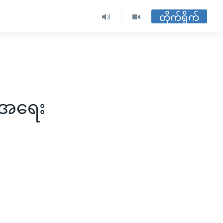
တိုက်ရိုက်
ျာအရေး