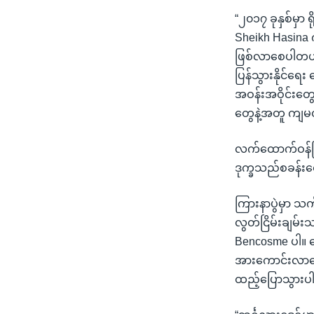
“၂၀၁၇ ခုနှစ်မှာ 
Sheikh Hasina 
ဖြစ်လာစေပါတယ်။ 
ပြန်သွားနိုင်ရေး
အဝန်းအဝိုင်းတွေ
တွေနဲ့အတူ ကျမ
လက်ထောက်ဝန်ကြီ
ဒုက္ခသည်စခန်းတ
ကြားနာပွဲမှာ 
လွတ်ငြိမ်းချမ်းသ
Bencosme ပါ။ တ
အားကောင်းလာနေတ
ထည့်ပြောသွား