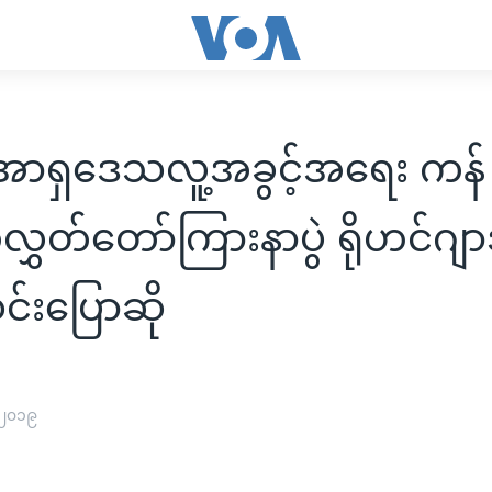
အာရှဒေသလူ့အခွင့်အရေး ကန်
ွှတ်တော်ကြားနာပွဲ ရိုဟင်ဂ
င်းပြောဆို
 ၂၀၁၉