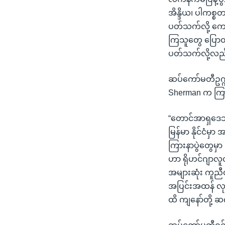
အိန္ဒိယ၊ ပါကစ္စတ
ပတ်သက်လို့ ကော
ကြသူတွေ ပြောတဲ့ထ
ပတ်သက်လို့လည်
ဆပ်ကော်မတီဥက္က
Sherman က ကြား
“တောင်အာရှဒေသပ
မြန်မာ နိုင်ငံမ
ကြားနာပွဲတွေမှာ
ဟာ ရိုဟင်ဂျာလူ
အများဆုံး ကူညီထာ
အပြင်းအထန် လုပ်
ထိ ကျနော်တို့ ဆ