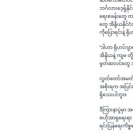
ဆပ်ကော်မတီဝင်
ဘင်္ဂလားဒေ့ရှ်နို
ရေးစခန်းတွေ တ
တွေ အိန္ဒိယနိုင
ကိုပြောရင်းနဲ့ ရ
“ဒါဟာ ရိုဟင်ဂျ
အိန္ဒိယနဲ့ ကျမ
မွတ်ဆလင်တွေ အဲ
လွှတ်တော်အမတ် မ
အစိုးရက အပြင်
ရှိသေးပါဘူး။
ဒီကြားနာပွဲမှာ
ဗဟိုအာရှရေးရာ 
ရင်းပြန်ရေးကိ