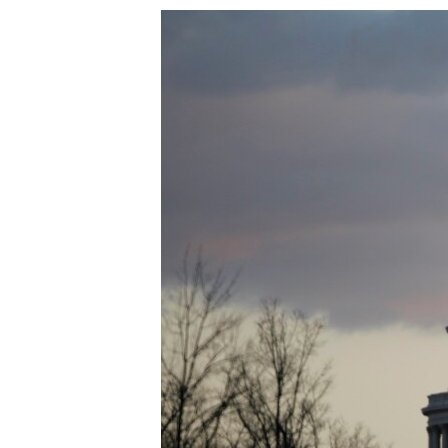
သုတပဒေသာ အင်္ဂလိပ်စာ
အ
ညွန်း
စာမျက်နှာ
သို့
ကျော်
ကြည့်
ရန်
ရှာဖွေ
ရန်
နေရာ
သို့
ကျော်
ရန်