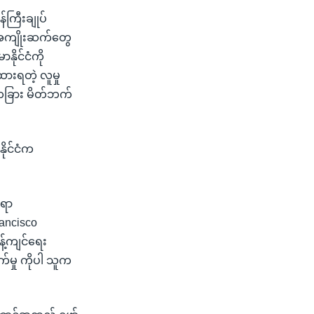
်ကြီးချုပ်
ဲ့အကျိုးဆက်တွေ
ိုင်ငံကို
ထားရတဲ့ လူမှု
 တခြား မိတ်ဘက်
ိုင်ငံက
်ရာ
rancisco
့်ကျင်ရေး
မှု ကိုပါ သူက