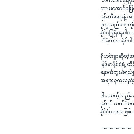
“ဘင်္ဂလားဒေ့ရှ
တာ မအောင်မမြင်ဖြ
မုန်းတီးရေးနဲ့ 
ဒုက္ခသည်တွေကို
နိုင်ခြေရှိနေပါတ
ထိခိုက်လာနိုင်ပ
ရိုဟင်ဂျာဆိုတဲ
မြန်မာနိုင်ငံရဲ့
နောက်ကွယ်ရည်ရွ
အများစုကလည်း
ဒါပေမယ့်လည်း ဘင
မှန်ရင် လက်ခံမ
နိုင်ငံသားအဖြစ်
..........................