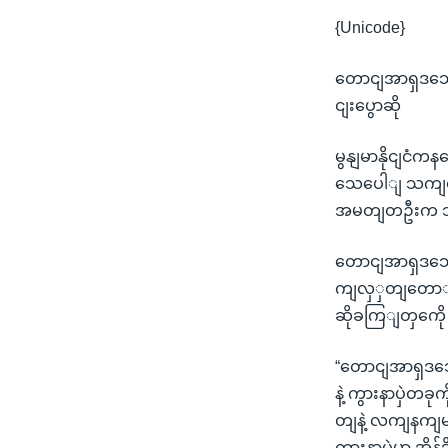
{Unicode}
တောငျအာရှဒသေ
ငျးပွောဆို
မွနျမာနိုငျငံက
သေပေါျ သကျရ
အမတျတဦးက သတ
တောငျအာရှဒသေ
ကျလှှတျတောျ ဆပ
ဆိုခကြျတှကေို
“တောငျအာရှဒသေ 
နဲ့ ကွားနာပှဲ
တျနဲ့ လကျနကျမပ
ကွားနာပှဲမှာ အိ