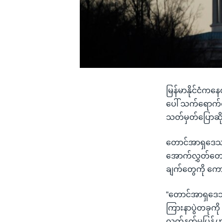
မြန်မာနိုင်ငံကန
ပေါ် သက်ရောက်
သတ်မှတ်ပြောဆိ
တောင်အာရှဒေသတ
အောက်လွှတ်တော် 
ချက်တွေကို ကော
“တောင်အာရှဒေသ လ
ကြားနာပွဲတခုကိ
လက်နက်မပြန့်ပွာ