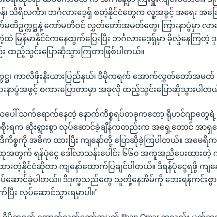
န်၊ သီရိလင်္ကာ၊ ဘင်္ဂလားဒေ့ရှ် စတဲ့နိုင်ငံတွေက လူ့အခွင့် အရေး အ
်မတီဥက္ကဋ္ဌနဲ့ ကော်မတီဝင် လွှတ်တော်အမတ်တွေ၊ ကြားနာပွဲမှာ လ
ဲ မြန်မာနိုင်ငံကနေထွက်ပြေးပြီး ဘင်္ဂလားဒေ့ရှ်မှာ ခိုလှုံနေကြတဲ့ 
း ထည့်သွင်းပြောဆိုသွားကြတာဖြစ်ပါတယ်။
ဋ္ဌ၊ ကာလီဖိုးနီးယားပြည်နယ်၊ ဒီမိုကရက် အောက်လွှတ်တော်အမတ် 
နာပွဲအဖွင့် စကားပြောတာမှာ အခုလို ထည့်သွင်းပြောဆိုသွားပါတယ
ေါ် သက်ရောက်နေတဲ့ နောက်ကိစ္စရပ်တခုကတော့ ရိုဟင်ဂျာတွေရဲ့ 
ှာ အစိုးရက ဆိုးရွားစွာ လုပ်ဆောင်ခဲ့ချိန်ကတည်းက အရှေ့တောင် အာရ
 ဒီကိစ္စကို အဓိက ထားပြီး ကျနော်တို့ ပြောဆိုခဲ့ကြပါတယ်။ အမေရိ
ထုအတွက် ရန်ပုံငွေ ဒေါ်လာသန်းပေါင်း ၆၆၀ အကူအညီပေးထားတဲ့ ကမ
းတဲ့နိုင်ငံဆိုတာ ကျနော်ထောက်ပြချင်ပါတယ်။ ဒီရန်ပုံငွေရဖို့ ကျနော
ဆောင်ခဲ့ပါတယ်။ ဒီဒုက္ခသည်တွေ သူတို့နေအိမ်ကို ဘေးရန်ကင်းစွာ ပြန
က်ပြီး လုပ်ဆောင်သွားရမှာပါ။”