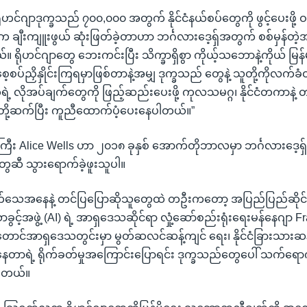
ရိုဟင်ဂျာဒုက္ခသည် ၇၀၀,၀၀၀ အတွက် နိုင်ငံနယ်စပ်တွေကို ဖွင့်ပေးဖို့ ဝန
က ချီးကျူးဖွယ် ဆုံးဖြတ်ခဲ့တာဟာ ဘင်္ဂလားဒေ့ရှ်အတွက် စစ်မှန်တ
ရိုဟင်ဂျာတွေ ဘေးကင်းပြီး သိက္ခာရှိစွာ ကိုယ့်သဘောနဲ့ကိုယ် မြန်မာန
 စေ့စပ်ညှိနှိုင်းကြရမှာဖြစ်တာနဲ့အမျှ ဒုက္ခသည် တွေနဲ့ သူတို့ကိုလက်ခံ
ရဲ့ လိုအပ်ချက်တွေကို ဖြည့်ဆည်းပေးဖို့ ကုလသမဂ္ဂ၊ နိုင်ငံတကာနဲ့
တို့ဆက်ပြီး ကူညီထောက်ပံ့ပေးနေပါတယ်။”
း Alice Wells ဟာ ၂၀၁၈ ခုနှစ် အောက်တိုဘာလမှာ ဘင်္ဂလားဒေ့ရှ်န
ွေဆီ သွားရောက်ခဲ့ဖူးသူပါ။
သက်သေအနေနဲ့ တင်ပြပြောဆိုသူတွေထဲ တဦးကတော့ အပြည်ပြည်ဆိုင
ာခွင့်အဖွဲ့ (AI) ရဲ့ အာရှဒေသဆိုင်ရာ လှုံ့ဆော်စည်းရုံးရေးမန်နေဂျာ F
ောင်အာရှဒေသတွင်းမှာ မွတ်ဆလင်ဆန့်ကျင် ရေး၊ နိုင်ငံခြားသားဆန
ာရဲ့ ရိုက်ခတ်မှုအကြောင်းပြောရင်း ဒုက္ခသည်တွေပေါ် သက်ရောက်
ပါတယ်။