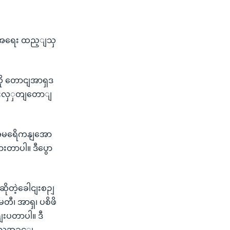
ာအရေး ထည့ျသှ
ကို တောငျအာရှဒ
ျးလှှတျတောျ
 အမရေိကနျအော
းတာပါ။ ဒီပွော
ိုတဲ့ခေါငျးစဉျ
ီ၊ အာရှ၊ ပစိဖိ
ျးပတာပါ။ ဒီ
လူ့အခှင့ျ