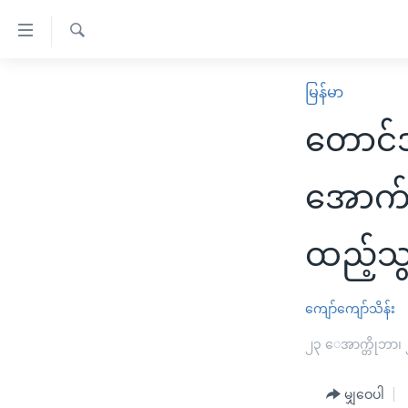
သုံး
ရ
ရှာဖွေ
လွယ်ကူ
မူလစာမျက်နှာ
မြန်မာ
ရ
စေ
မြန်မာ
လာ
တောင်
သည့်
ဒ်
ကမ္ဘာ့သတင်းများ
Link
ဗွီဒီယို
နိုင်ငံတကာ
အောက်လ
များ
သတင်းလွတ်လပ်ခွင့်
အမေရိကန်
ပင်မ
ထည့်သွ
ရပ်ဝန်းတခု လမ်းတခု အလွန်
တရုတ်
အကြောင်းအရာ
အင်္ဂလိပ်စာလေ့လာမယ်
အစ္စရေး-ပါလက်စတိုင်း
သို့
ကျော်ကျော်သိန်း
အပတ်စဉ်ကဏ္ဍများ
အမေရိကန်သုံးအီဒီယံ
ကျော်
ကြည့်
ရေဒီယိုနှင့်ရုပ်သံ အချက်အလက်များ
၂၃ ေအာက္တိုဘာ၊
မကြေးမုံရဲ့ အင်္ဂလိပ်စာ
ရေဒီယို
ရန်
ရေဒီယို/တီဗွီအစီအစဉ်
ရုပ်ရှင်ထဲက အင်္ဂလိပ်စာ
တီဗွီ
ပင်မ
မျှဝေပါ