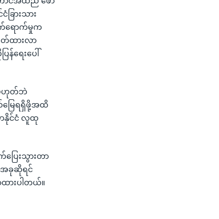
အကောင်အထည် ဖော်
င်ငံခြားသား
သက်ရောက်မှုက
်မှတ်ထားလာ
ုပြန်ရေးပေါ်
်မဟုတ်ဘဲ
်မြေရရှိဖို့အထိ
ိုင်ငံ လူထု
ထွက်ပြေးသွားတာ
အခုဆိုရင်
ပြောထားပါတယ်။