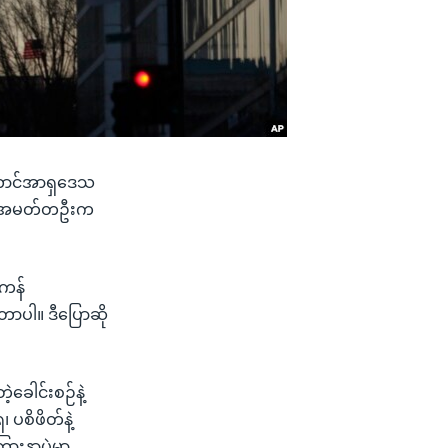
ု တောင်အာရှဒေသ
ော်အမတ်တဦးက
ိကန်
တာပါ။ ဒီပြောဆို
ခေါင်းစဉ်နဲ့
ပစိဖိတ်နဲ့
ားနာပွဲမှာ