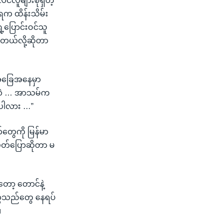
လူများစုရှိတဲ့
ုးရက ထိန်းသိမ်း
ပြောင်းဝင်သူ
နေတယ်လို့ဆိုတာ
်အခြေအနေမှာ
ာပါလဲ … အာသမ်က
ာပါလား …”
်တွေကို မြန်မာ
တ်ပြောဆိုတာ မ
ော့ တောင်နဲ့
က္ခသည်တွေ နေရပ်
။