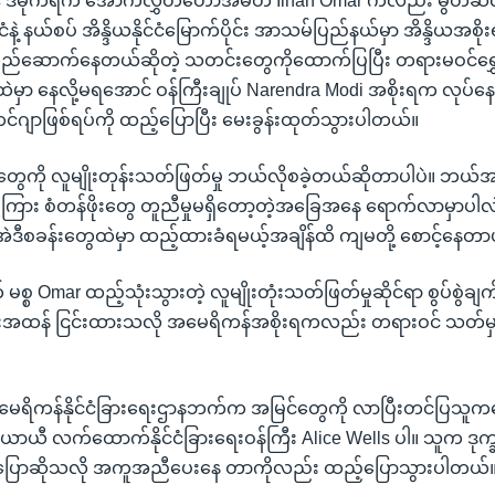
 ဒီမိုကရက် အောက်လွှတ်တော်အမတ် Ilhan Omar ကလည်း မွတ်ဆလင်
င်ငံနဲ့ နယ်စပ် အိန္ဒိယနိုင်ငံမြောက်ပိုင်း အာသမ်ပြည်နယ်မှာ အိန္ဒိယအစိ
ည်ဆောက်နေတယ်ဆိုတဲ့ သတင်းတွေကိုထောက်ပြပြီး တရားမဝင်ရွှေ့
်ငံထဲမှာ နေလို့မရအောင် ဝန်ကြီးချုပ် Narendra Modi အစိုးရက လုပ်
ိုဟင်ဂျာဖြစ်ရပ်ကို ထည့်ပြောပြီး မေးခွန်းထုတ်သွားပါတယ်။
ာတွေကို လူမျိုးတုန်းသတ်ဖြတ်မှု ဘယ်လိုစခဲ့တယ်ဆိုတာပါပဲ။ ဘယ
 တို့ကြား စံတန်ဖိုးတွေ တူညီမှုမရှိတော့တဲ့အခြေအနေ ရောက်လာမှ
ဒီစခန်းတွေထဲမှာ ထည့်ထားခံရမယ့်အချိန်ထိ ကျမတို့ စောင့်နေတ
စ္စ Omar ထည့်သုံးသွားတဲ့ လူမျိုးတုံးသတ်ဖြတ်မှုဆိုင်ရာ စွပ်စွဲချက
းအထန် ငြင်းထားသလို အမေရိကန်အစိုးရကလည်း တရားဝင် သတ်မှ
 အမေရိကန်နိုင်ငံခြားရေးဌာနဘက်က အမြင်တွေကို လာပြီးတင်ပြသူကတ
ယာယီ လက်ထောက်နိုင်ငံခြားရေးဝန်ကြီး Alice Wells ပါ။ သူက ဒု
စ္စပြောဆိုသလို အကူအညီပေးနေ တာကိုလည်း ထည့်ပြောသွားပါတယ်