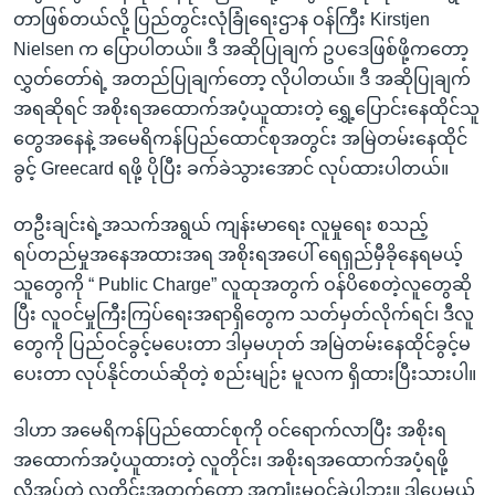
တာဖြစ်တယ်လို့ ပြည်တွင်းလုံခြုံရေးဌာန ဝန်ကြီး Kirstjen
Nielsen က ပြောပါတယ်။ ဒီ အဆိုပြုချက် ဥပဒေဖြစ်ဖို့ကတော့
လွှတ်တော်ရဲ့ အတည်ပြုချက်တော့ လိုပါတယ်။ ဒီ အဆိုပြုချက်
အရဆိုရင် အစိုးရအထောက်အပံ့ယူထားတဲ့ ရွှေ့ပြောင်းနေထိုင်သူ
တွေအနေနဲ့ အမေရိကန်ပြည်ထောင်စုအတွင်း အမြဲတမ်းနေထိုင်
ခွင့် Greecard ရဖို့ ပိုပြီး ခက်ခဲသွားအောင် လုပ်ထားပါတယ်။
တဦးချင်းရဲ့အသက်အရွယ် ကျန်းမာရေး လူမှုရေး စသည့်
ရပ်တည်မှုအနေအထားအရ အစိုးရအပေါ် ရေရှည်မှီခိုနေရမယ့်
သူတွေကို “ Public Charge” လူထုအတွက် ဝန်ပိစေတဲ့လူတွေဆို
ပြီး လူဝင်မှုကြီးကြပ်ရေးအရာရှိတွေက သတ်မှတ်လိုက်ရင်၊ ဒီလူ
တွေကို ပြည်ဝင်ခွင့်မပေးတာ ဒါမှမဟုတ် အမြဲတမ်းနေထိုင်ခွင့်မ
ပေးတာ လုပ်နိုင်တယ်ဆိုတဲ့ စည်းမျဉ်း မူလက ရှိထားပြီးသားပါ။
ဒါဟာ အမေရိကန်ပြည်ထောင်စုကို ဝင်ရောက်လာပြီး အစိုးရ
အထောက်အပံ့ယူထားတဲ့ လူတိုင်း၊ အစိုးရအထောက်အပံ့ရဖို့
လိုအပ်တဲ့ လူတိုင်းအတွက်တော့ အကျုံးမဝင်ခဲ့ပါဘူး။ ဒါပေမယ့်