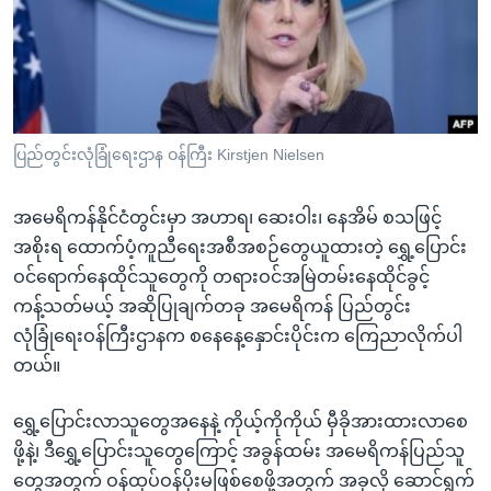
အ
သုတပဒေသာ အင်္ဂလိပ်စာ
ညွန်း
Learning English
စာမျက်နှာ
သို့
ဗွီအိုအေ လူမှုကွန်ယက်များ
ကျော်
ကြည့်
ပြည်တွင်းလုံခြုံရေးဌာန ဝန်ကြီး Kirstjen Nielsen
ရန်
ဘာသာစကားများ
ရှာဖွေ
အမေရိကန်နိုင်ငံတွင်းမှာ အဟာရ၊ ဆေးဝါး၊ နေအိမ် စသဖြင့်
ရန်
အစိုးရ ထောက်ပံ့ကူညီရေးအစီအစဉ်တွေယူထားတဲ့ ရွှေ့ပြောင်း
နေရာ
ဝင်ရောက်နေထိုင်သူတွေကို တရားဝင်အမြဲတမ်းနေထိုင်ခွင့်
သို့
ကန့်သတ်မယ့် အဆိုပြုချက်တခု အမေရိကန် ပြည်တွင်း
ကျော်
လုံခြုံရေးဝန်ကြီးဌာနက စနေနေ့နှောင်းပိုင်းက ကြေညာလိုက်ပါ
ရန်
တယ်။
ရွှေ့ပြောင်းလာသူတွေအနေနဲ့ ကိုယ့်ကိုကိုယ် မှီခိုအားထားလာစေ
ဖို့နဲ့၊ ဒီရွှေ့ပြောင်းသူတွေကြောင့် အခွန်ထမ်း အမေရိကန်ပြည်သူ
တွေအတွက် ဝန်ထုပ်ဝန်ပိုးမဖြစ်စေဖို့အတွက် အခုလို ဆောင်ရွက်