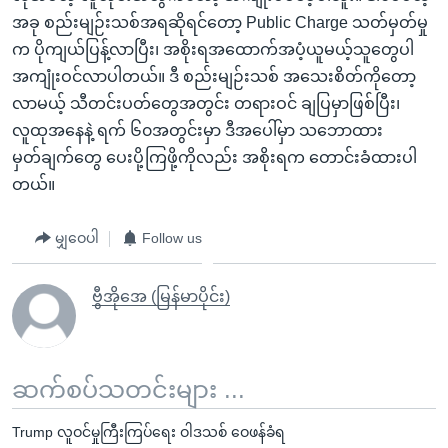
အခု စည်းမျဉ်းသစ်အရဆိုရင်တော့ Public Charge သတ်မှတ်မှု
က ပိုကျယ်ပြန့်လာပြီး၊ အစိုးရအထောက်အပံ့ယူမယ့်သူတွေပါ
အကျုံးဝင်လာပါတယ်။ ဒီ စည်းမျဉ်းသစ် အသေးစိတ်ကိုတော့
လာမယ့် သီတင်းပတ်တွေအတွင်း တရားဝင် ချပြမှာဖြစ်ပြီး၊
လူထုအနေနဲ့ ရက် ၆၀အတွင်းမှာ ဒီအပေါ်မှာ သဘောထား
မှတ်ချက်တွေ ပေးပို့ကြဖို့ကိုလည်း အစိုးရက တောင်းခံထားပါ
တယ်။
မျှဝေပါ
Follow us
ဗွီအိုအေ (မြန်မာပိုင်း)
ဆက်စပ်သတင်းများ ...
Trump လူဝင်မှုကြီးကြပ်ရေး ဝါဒသစ် ဝေဖန်ခံရ