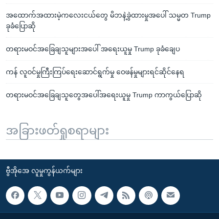
အထောက်အထားမဲ့ကလေးငယ်တွေ မိဘနဲ့ခွဲထားမှုအပေါ် သမ္မတ Trump
ခုခံပြောဆို
တရားမဝင်အခြေချသူများအပေါ် အရေးယူမှု Trump ခုခံချေပ
ကန် လူဝင်မှုကြီးကြပ်ရေးဆောင်ရွက်မှု ဝေဖန်မှုများရင်ဆိုင်နေရ
တရားမဝင်အခြေချသူတွေအပေါ်အရေးယူမှု Trump ကာကွယ်ပြောဆို
အခြားဖတ်ရှုစရာများ
ဗွီအိုအေ လူမှုကွန်ယက်များ