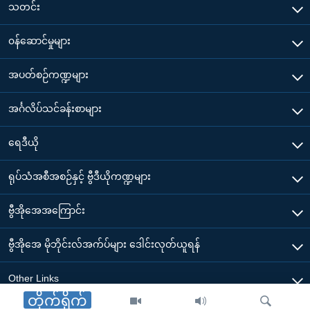
သတင်း
၀န်ဆောင်မှုများ
အပတ်စဉ်ကဏ္ဍများ
အင်္ဂလိပ်သင်ခန်းစာများ
ရေဒီယို
ရုပ်သံအစီအစဉ်နှင့် ဗွီဒီယိုကဏ္ဍများ
ဗွီအိုအေအကြောင်း
ဗွီအိုအေ မိုဘိုင်းလ်အက်ပ်များ ဒေါင်းလုတ်ယူရန်
Other Links
တိုက်ရိုက်