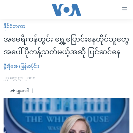
သုံး
ရ
လွယ်ကူ
နိုင်ငံတကာ
မူလစာမျက်နှာ
စေ
အမေရိကန်တွင်း ရွှေ့ပြောင်းနေထိုင်သူတွေ
မြန်မာ
သည့်
အပေါ် ပိုကန့်သတ်မယ့်အဆို ပြင်ဆင်နေ
ကမ္ဘာ့သတင်းများ
Link
ဗွီဒီယို
နိုင်ငံတကာ
ဗွီအိုအေ (မြန်မာပိုင်း)
များ
သတင်းလွတ်လပ်ခွင့်
အမေရိကန်
၂၃ စက္တင္ဘာ၊ ၂၀၁၈
ပင်မ
ရပ်ဝန်းတခု လမ်းတခု အလွန်
တရုတ်
အကြောင်းအရာ
မျှဝေပါ
သို့
အင်္ဂလိပ်စာလေ့လာမယ်
အစ္စရေး-ပါလက်စတိုင်း
ကျော်
အပတ်စဉ်ကဏ္ဍများ
အမေရိကန်သုံးအီဒီယံ
ကြည့်
ရေဒီယိုနှင့်ရုပ်သံ အချက်အလက်များ
မကြေးမုံရဲ့ အင်္ဂလိပ်စာ
ရေဒီယို
ရန်
ပင်မ
ရေဒီယို/တီဗွီအစီအစဉ်
ရုပ်ရှင်ထဲက အင်္ဂလိပ်စာ
တီဗွီ