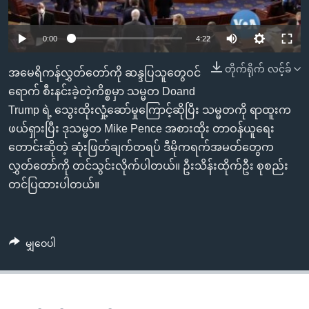
အ
သုတပဒေသာ အင်္ဂလိပ်စာ
ညွန်း
Learning English
0:00
4:22
စာမျက်နှာ
သို့
ဗွီအိုအေ လူမှုကွန်ယက်များ
တိုက်ရိုက် လင့်ခ်
အမေရိကန်လွှတ်တော်ကို ဆန္ဒပြသူတွေဝင်
ကျော်
ရောက် စီးနင်းခဲ့တဲ့ကိစ္စမှာ သမ္မတ Doand
ကြည့်
Trump ရဲ့ သွေးထိုးလှုံ့ဆော်မှုကြောင့်ဆိုပြီး သမ္မတကို ရာထူးက
ရန်
ဘာသာစကားများ
ဖယ်ရှားပြီး ဒုသမ္မတ Mike Pence အစားထိုး တာဝန်ယူရေး
ရှာဖွေ
တောင်းဆိုတဲ့ ဆုံးဖြတ်ချက်တရပ် ဒီမိုကရက်အမတ်တွေက
ရန်
လွှတ်တော်ကို တင်သွင်းလိုက်ပါတယ်။ ဦးသိန်းထိုက်ဦး စုစည်း
နေရာ
တင်ပြထားပါတယ်။
သို့
ကျော်
ရန်
မျှဝေပါ