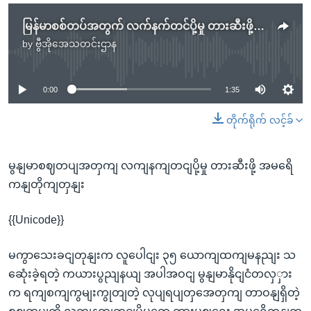
မြန်မာစစ်တပ်အတွက် လက်နက်တင်ပို့မှု တားဆီးဖို့ အမေရိကန်တိုက်တွန်း
by
ဗွီအိုအေသတင်းဌာန
No media source currently available
0:00
1:35
တိုက်ရိုက် လင့်ခ်
မွနျမာစဈတပျအတှကျ လကျနကျတငျပို့မှု တားဆီးဖို့ အမရေိ
ကနျတိုကျတှနျး
{{Unicode}}
မကွာသေးခငျတုနျးက လူပေါငျး ၃၅ ယောကျထကျမနညျး သ
ဆေုံးခဲ့ရတဲ့ ကယားပွညျနယျ အပါအဝငျ မွနျမာနိုငျငံတလှှား
က ရကျစကျကွမျးကွုတျတဲ့ လုပျရပျတှအေတှကျ တာဝနျရှိတဲ့