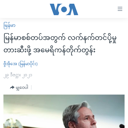
သုံး
ရ
လွယ်ကူ
မြန်မာ
မူလစာမျက်နှာ
စေ
မြန်မာစစ်တပ်အတွက် လက်နက်တင်ပို့မှု
မြန်မာ
သည့်
တားဆီးဖို့ အမေရိကန်တိုက်တွန်း
ကမ္ဘာ့သတင်းများ
Link
ဗွီဒီယို
နိုင်ငံတကာ
ဗွီအိုအေ (မြန်မာပိုင်း)
များ
သတင်းလွတ်လပ်ခွင့်
အမေရိကန်
၂၉ ဒီဇင္ဘာ၊ ၂၀၂၁
ပင်မ
ရပ်ဝန်းတခု လမ်းတခု အလွန်
တရုတ်
အကြောင်းအရာ
မျှဝေပါ
သို့
အင်္ဂလိပ်စာလေ့လာမယ်
အစ္စရေး-ပါလက်စတိုင်း
ကျော်
အပတ်စဉ်ကဏ္ဍများ
အမေရိကန်သုံးအီဒီယံ
ကြည့်
ရေဒီယိုနှင့်ရုပ်သံ အချက်အလက်များ
မကြေးမုံရဲ့ အင်္ဂလိပ်စာ
ရေဒီယို
ရန်
ပင်မ
ရေဒီယို/တီဗွီအစီအစဉ်
ရုပ်ရှင်ထဲက အင်္ဂလိပ်စာ
တီဗွီ