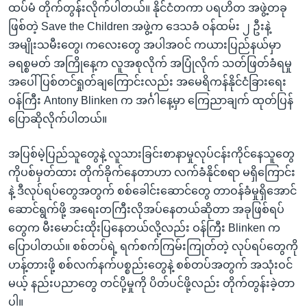
ထပ်မံ တိုက်တွန်းလိုက်ပါတယ်။ နိုင်ငံတကာ ပရဟိတ အဖွဲ့တခု
ဖြစ်တဲ့ Save the Children အဖွဲ့က ဒေသခံ ဝန်ထမ်း ၂ ဦးနဲ့
အမျိုးသမီးတွေ၊ ကလေးတွေ အပါအဝင် ကယားပြည်နယ်မှာ
ခရစ္စမတ် အကြိုနေ့က လူအစုလိုက် အပြုံလိုက် သတ်ဖြတ်ခံရမှု
အပေါ် ပြစ်တင်ရှုတ်ချကြောင်းလည်း အမေရိကန်နိုင်ငံခြားရေး
ဝန်ကြီး Antony Blinken က အင်္ဂါနေ့မှာ ကြေညာချက် ထုတ်ပြန်
ပြောဆိုလိုက်ပါတယ်။
အပြစ်မဲ့ပြည်သူတွေနဲ့ လူသားခြင်းစာနာမှုလုပ်ငန်းကိုင်နေသူတွေ
ကိုပစ်မှတ်ထား တိုက်ခိုက်နေတာဟာ လက်ခံနိုင်စရာ မရှိကြောင်း
နဲ့ ဒီလုပ်ရပ်တွေအတွက် စစ်ခေါင်းဆောင်တွေ တာဝန်ခံမှုရှိအောင်
ဆောင်ရွက်ဖို့ အရေးတကြီးလိုအပ်နေတယ်ဆိုတာ အခုဖြစ်ရပ်
တွေက မီးမောင်းထိုးပြနေတယ်လို့လည်း ဝန်ကြီး Blinken က
ပြောပါတယ်။ စစ်တပ်ရဲ့ ရက်စက်ကြမ်းကြုတ်တဲ့ လုပ်ရပ်တွေကို
ဟန့်တားဖို့ စစ်လက်နက်ပစ္စည်းတွေနဲ့ စစ်တပ်အတွက် အသုံးဝင်
မယ့် နည်းပညာတွေ တင်ပို့မှုကို ပိတ်ပင်ဖို့လည်း တိုက်တွန်းခဲ့တာ
ပါ။