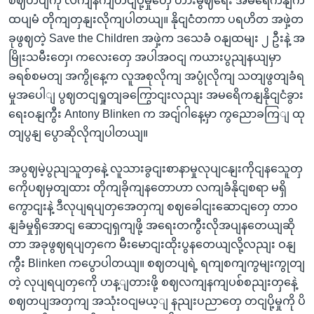
စဈတပျကို လကျနကျတငျပို့မှုတှေ တားမွဈရေး အမရေိကနျက
ထပျမံ တိုကျတှနျးလိုကျပါတယျ။ နိုငျငံတကာ ပရဟိတ အဖှဲ့တ
ခုဖွဈတဲ့ Save the Children အဖှဲ့က ဒသေခံ ဝနျထမျး ၂ ဦးနဲ့ အ
မြိုးသမီးတှေ၊ ကလေးတှေ အပါအဝငျ ကယားပွညျနယျမှာ
ခရစ်စမတျ အကွိုနေ့က လူအစုလိုကျ အပွုံလိုကျ သတျဖွတျခံရ
မှုအပေါျ ပွဈတငျရှုတျခကြွောငျးလညျး အမရေိကနျနိုငျငံခွား
ရေးဝနျကွီး Antony Blinken က အငျ်ဂါနေ့မှာ ကွညောခကြျ ထု
တျပွနျ ပွောဆိုလိုကျပါတယျ။
အပွဈမဲ့ပွညျသူတှနေဲ့ လူသားခွငျးစာနာမှုလုပျငနျးကိုငျနသေူတှ
ကေိုပဈမှတျထား တိုကျခိုကျနတောဟာ လကျခံနိုငျစရာ မရှိ
ကွောငျးနဲ့ ဒီလုပျရပျတှအေတှကျ စဈခေါငျးဆောငျတှေ တာဝ
နျခံမှုရှိအောငျ ဆောငျရှကျဖို့ အရေးတကွီးလိုအပျနတေယျဆို
တာ အခုဖွဈရပျတှကေ မီးမောငျးထိုးပွနတေယျလို့လညျး ဝနျ
ကွီး Blinken ကပွောပါတယျ။ စဈတပျရဲ့ ရကျစကျကွမျးကွုတျ
တဲ့ လုပျရပျတှကေို ဟန့ျတားဖို့ စဈလကျနကျပစ်စညျးတှနေဲ့
စဈတပျအတှကျ အသုံးဝငျမယ့ျ နညျးပညာတှေ တငျပို့မှုကို ပိ