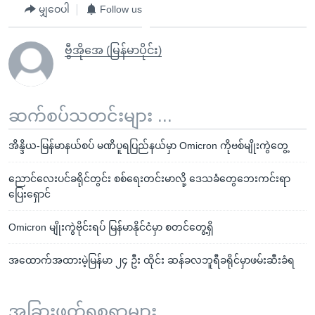
မျှဝေပါ
Follow us
ဗွီအိုအေ (မြန်မာပိုင်း)
ဆက်စပ်သတင်းများ ...
အိန္ဒိယ-မြန်မာနယ်စပ် မဏိပူရပြည်နယ်မှာ Omicron ကိုဗစ်မျိုးကွဲတွေ့
ညောင်လေးပင်ခရိုင်တွင်း စစ်ရေးတင်းမာလို့ ဒေသခံတွေဘေးကင်းရာ
ပြေးရှောင်
Omicron မျိုးကွဲဗိုင်းရပ် မြန်မာနိုင်ငံမှာ စတင်တွေ့ရှိ
အထောက်အထားမဲ့မြန်မာ ၂၄ ဦး ထိုင်း ဆန်ခလဘူရီခရိုင်မှာဖမ်းဆီးခံရ
အခြားဖတ်ရှုစရာများ