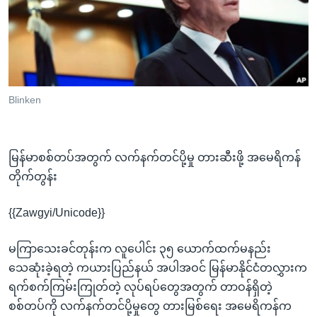
အ
သုတပဒေသာ အင်္ဂလိပ်စာ
ညွန်း
Learning English
စာမျက်နှာ
သို့
ဗွီအိုအေ လူမှုကွန်ယက်များ
ကျော်
ကြည့်
Blinken
ရန်
ဘာသာစကားများ
ရှာဖွေ
ရန်
မြန်မာစစ်တပ်အတွက် လက်နက်တင်ပို့မှု တားဆီးဖို့ အမေရိကန်
နေရာ
တိုက်တွန်း
သို့
{{Zawgyi/Unicode}}
ကျော်
ရန်
မကြာသေးခင်တုန်းက လူပေါင်း ၃၅ ယောက်ထက်မနည်း
သေဆုံးခဲ့ရတဲ့ ကယားပြည်နယ် အပါအဝင် မြန်မာနိုင်ငံတလွှားက
ရက်စက်ကြမ်းကြုတ်တဲ့ လုပ်ရပ်တွေအတွက် တာဝန်ရှိတဲ့
စစ်တပ်ကို လက်နက်တင်ပို့မှုတွေ တားမြစ်ရေး အမေရိကန်က