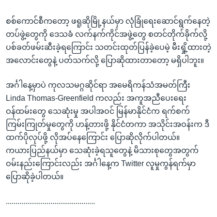
စစ်ကောင်စီကတော့ ဖရူဆိုမြို့နယ်မှာ လုံခြုံရေးဆောင်ရွက်နေတဲ့
တပ်ဖွဲ့တွေကို ဒေသခံ လက်နက်ကိုင်အဖွဲ့တွေ စတင်တိုက်ခိုက်လို့
ပစ်ခတ်ဖမ်းဆီးခဲ့ရကြောင်း သတင်းထုတ်ပြန်ခဲ့ပေမဲ့ မီးရှို့ထားတဲ့
အလောင်းတွေနဲ့ ပတ်သက်လို့ ပြောဆိုထားတာတော့ မရှိပါဘူး။
အင်္ဂါနေ့မှာပဲ ကုလသမဂ္ဂဆိုင်ရာ အမေရိကန်သံအမတ်ကြီး
Linda Thomas-Greenfield ကလည်း အကူအညီပေးရေး
ဝန်ထမ်းတွေ သေဆုံးမှု အပါအဝင် မြန်မာနိုင်ငံက ရက်စက်
ကြမ်းကြုတ်မှုတွေကို ဟန့်တားဖို့ နိုင်ငံတကာ အသိုင်းအဝန်းက ဒီ
ထက်ပိုလုပ်ဖို့ လိုအပ်နေကြောင်း ပြောဆိုလိုက်ပါတယ်။
ကယားပြည်နယ်မှာ သေဆုံးခဲ့ရသူတွေနဲ့ မိသားစုတွေအတွက်
ဝမ်းနည်းကြောင်းလည်း အင်္ဂါနေ့က Twitter လူမှုကွန်ရက်မှာ
ပြောဆိုခဲ့ပါတယ်။
..............................................