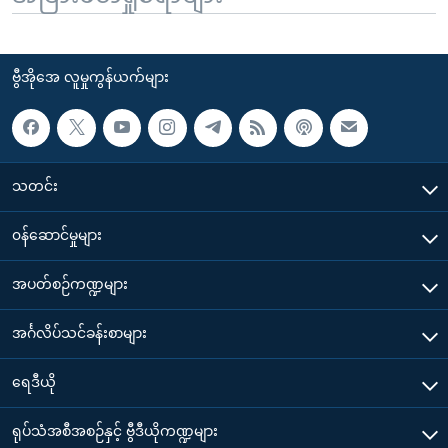
ဗွီအိုအေ လူမှုကွန်ယက်များ
သတင်း
၀န်ဆောင်မှုများ
အပတ်စဉ်ကဏ္ဍများ
အင်္ဂလိပ်သင်ခန်းစာများ
ရေဒီယို
ရုပ်သံအစီအစဉ်နှင့် ဗွီဒီယိုကဏ္ဍများ