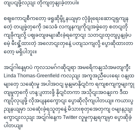
တျပငျဖို့လညျး တိုကျတှနျးခဲ့တာပါ။
စဈကောငျစီကတော့ ဖရူဆိုမွို့နယျမှာ လုံခွုံရေးဆောငျရှကျန
တေဲ့ တပျဖှဲ့တှကေို ဒသေခံ လကျနကျကိုငျအဖှဲ့တှေ စတငျတို
ကျခိုကျလို့ ပဈခတျဖမျးဆီးခဲ့ရကွောငျး သတငျးထုတျပွနျခဲ့ပ
မေဲ့ မီးရှို့ထားတဲ့ အလောငျးတှနေဲ့ ပတျသကျလို့ ပွောဆိုထားတာ
တော့ မရှိပါဘူး။
အငျ်ဂါနေ့မှာပဲ ကုလသမဂ်ဂဆိုငျရာ အမရေိကနျသံအမတျကွီး
Linda Thomas-Greenfield ကလညျး အကူအညီပေးရေး ဝနျထ
မျးတှေ သဆေုံးမှု အပါအဝငျ မွနျမာနိုငျငံက ရကျစကျကွမျးကွု
တျမှုတှကေို ဟန့ျတားဖို့ နိုငျငံတကာ အသိုငျးအဝနျးက ဒီထ
ကျပိုလုပျဖို့ လိုအပျနကွေောငျး ပွောဆိုလိုကျပါတယျ။ ကယားပွ
ညျနယျမှာ သဆေုံးခဲ့ရသူတှနေဲ့ မိသားစုတှအေတှကျ ဝမျးနညျး
ကွောငျးလညျး အငျ်ဂါနေ့က Twitter လူမှုကှနျရကျမှာ ပွောဆိုခဲ့
ပါတယျ။