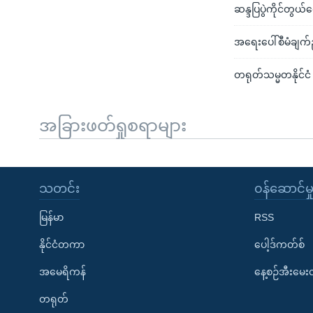
ဆန္ဒပြပွဲကိုင်တွ
အရေးပေါ်စီမံချက်
တရုတ်သမ္မတနိုင်ငံ 
အခြားဖတ်ရှုစရာများ
သတင်း
၀န်ဆောင်မှ
မြန်မာ
RSS
နိုင်ငံတကာ
ပေါ့ဒ်ကတ်စ်
အမေရိကန်
နေ့စဉ်အီးမေ
တရုတ်