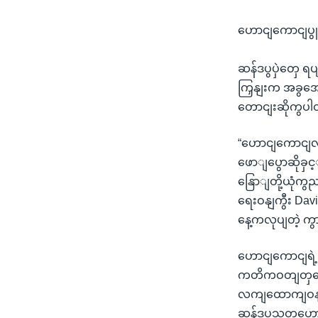
ဟောငျကောငျပွူန
ဆန်ဒပွပှဲတှေ 
ကြှနျးက အခွအေန
တောငျးဆိုကွပ
“ဟောငျကောငျလူထ
ဖောျပွောဆိုခှင
နြောျတို့ယုံကွ
ရေးဝနျကွီး Da
နေ့ကလုပျတဲ့ ကွ
ဟောငျကောငျရဲ့ 
ကတိကဝတျတှကေို
လကျထောကျဝနျကွ
ဆန်ဒပွသူတှဟော 