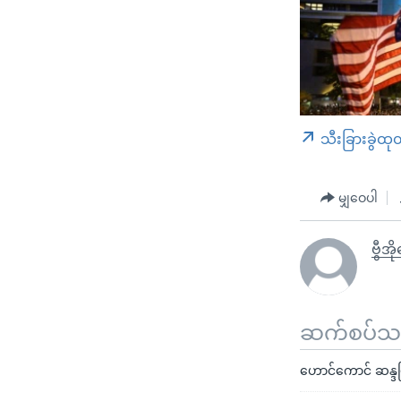
သီးခြားခွဲထု
မျှဝေပါ
ဗွီအိ
ဆက်စပ်သတင
ဟောင်ကောင် ဆန္ဒပ