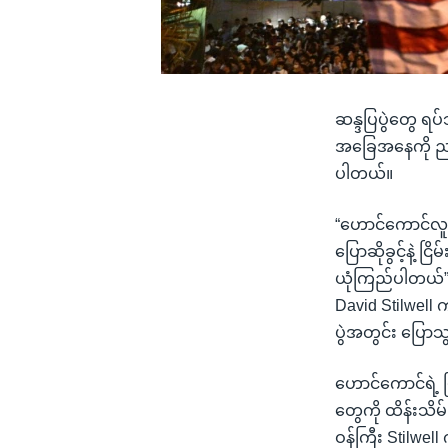
ဆန္ဒပြပွဲတွေ ရ
အခြေအနေကို ညင်
ပါတယ်။
“ဟောင်ကောင်လူထု
ပြောဆိုခွင့်နဲ့ 
ယုံကြည်ပါတယ်” 
David Stilwell 
ပွဲအတွင်း ပြော
ဟောင်ကောင်ရဲ့ မ
တွေကို ထိန်းသိ
ဝန်ကြီး Stilwe