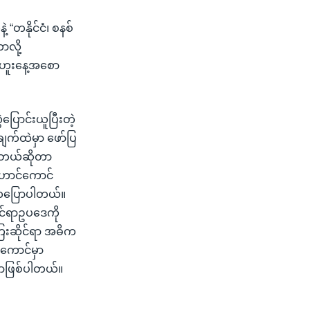
“တနိုင်ငံ၊ စနစ်
ာလို့
္ဓဟူးနေ့အစော
ပြောင်းယူပြီးတဲ့
ျက်ထဲမှာ ဖော်ပြ
်တယ်ဆိုတာ
ဟောင်ကောင်
 ကပြောပါတယ်။
င်ရာဥပဒေကို
ေးဆိုင်ရာ အဓိက
ကောင်မှာ
မှာဖြစ်ပါတယ်။