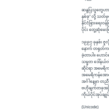
ဆန္ဒပြသူတွေဟာ ၁
နှစ်ခု” လို့ သ
နိုင်ငံခြားရေးဝ
ပိုင်း တွေ့ဆုံမ
၁၉၉၇ ခုနှစ်၊ ဇူလ
နောက် တရုတ်က လ
ခဲ့တာပါ။ ဟောင
သမ္မတ ဒေါ်နယ်
ဆိုင်ရာ အမေရိ
အမေရိကန်အောက်
အင်္ဂါနေ့မှာ 
ဗဟိုချက်တခုအဖ
ကိုယ်ပိုင်အုပ်ခ
(Unicode)