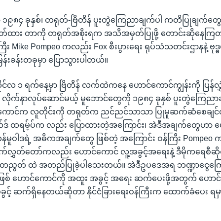
၉၈၄ ခုနှစ်၊ တရုတ်-ဗြိတိန် ပူးတွဲကြေညာချက်ပါ ကတိပြုချက်တွေနဲ့ 
တ်မှတ်ထား တာကို တရုတ်အစိုးရက အသိအမှတ်ပြုဖို့ တောင်းဆိုနေကြတ
န်ကြီး Mike Pompeo ကလည်း Fox စီးပွားရေး ရုပ်သံသတင်းဌာနနဲ့ ဗုဒ
ေးမြန်းခန်းတခုမှာ ပြောသွားပါတယ်။
ိုင်လ ၁ ရက်နေ့မှာ ဗြိတိန် လက်ထဲကနေ ဟောင်ကောင်ကျွန်းကို ပြန်လွှဲ
ိုက်နာလုပ်ဆောင်မယ့် မူဘောင်တွေကို ၁၉၈၄ ခုနှစ် ပူးတွဲကြေညာခ
်ကောင်က လူတိုင်းကို တရုတ်က ညင်ညင်သာသာ ပြုမူဆက်ဆံစေချင
လ်ဒ် ထရမ့်ပ်က လည်း ပြောထားတဲ့အကြောင်း၊ အဲဒီအချက်တွေဟာ 
ကန်မူဝါဒရဲ့ အဓိကအချက်တွေ ဖြစ်တဲ့ အကြောင်း ဝန်ကြီး Pompeo
လွှတ်တော်ကလည်း ဟောင်ကောင် လူ့အခွင့်အရေးနဲ့ ဒီမိုကရေစီဆို
တညီတညွတ် ထဲ အတည်ပြုခဲ့ပါသေးတယ်။ အဲဒီဥပဒေအရ ဘဏ္ဍာငွေကြ
ြစ် ဟောင်ကောင်ကို အထူး အခွင့် အရေး ဆက်ပေးဖို့အတွက် ဟောင်
ျုပ်ခွင့် ဆက်ရှိနေတယ်ဆိုတာ နိုင်ငံခြားရေးဝန်ကြီးက ထောက်ခံပေး ရ