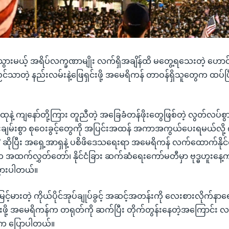
ပ်သွားမယ့် အရိပ်လက္ခဏာမျိုး လက်ရှိအချိန်ထိ မတွေ့ရသေးတဲ့ ဟော
သာတဲ့ နည်းလမ်းနဲ့ဖြေရှင်းဖို့ အမေရိကန် တာဝန်ရှိသူတွေက ထပ်ပြ
နဲ့ ကျနော်တို့ကြား တူညီတဲ့ အခြေခံတန်ဖိုးတွေဖြစ်တဲ့ လွတ်လပ်စွ
ငြိမ်းချမ်းစွာ စုဝေးခွင့်တွေကို အပြင်းအထန် အကာအကွယ်ပေးရမယ်လို့ က
ဆိုပြီး အရှေ့အာရှနဲ့ ပစိဖိဒေသရေးရာ အမေရိကန် လက်ထောက်နိုင်င
က အထက်လွှတ်တော်၊ နိုင်ငံခြား ဆက်ဆံရေးကော်မတီမှာ ဗုဒ္ဓဟူးနေ့
သွားပါတယ်။
ြင့်မားတဲ့ ကိုယ်ပိုင်အုပ်ချုပ်ခွင့် အဆင့်အတန်းကို လေးစားလိုက
မ်းဖို့ အမေရိကန်က တရုတ်ကို ဆက်ပြီး တိုက်တွန်းနေတဲ့အကြောင်
ll က ပြောပါတယ်။