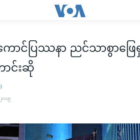
ောင်ပြဿနာ ညင်သာစွာဖြေရှင်း
ာင်းဆို
း)
 ၂၀၁၉