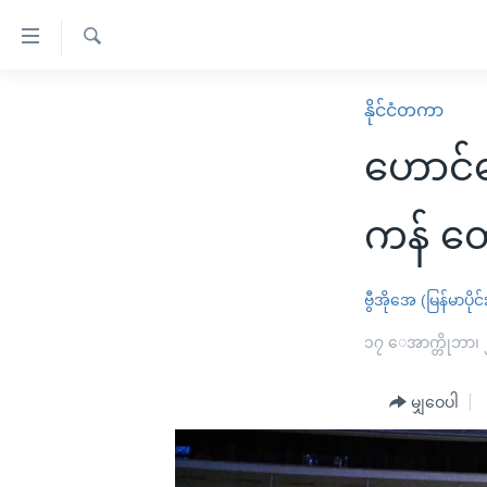
သုံး
ရ
ရှာဖွေ
လွယ်ကူ
မူလစာမျက်နှာ
နိုင်ငံတကာ
ရ
စေ
မြန်မာ
လာ
ဟောင်က
သည့်
ဒ်
ကမ္ဘာ့သတင်းများ
Link
ဗွီဒီယို
နိုင်ငံတကာ
ကန် တေ
များ
သတင်းလွတ်လပ်ခွင့်
အမေရိကန်
ပင်မ
ရပ်ဝန်းတခု လမ်းတခု အလွန်
တရုတ်
ဗွီအိုအေ (မြန်မာပိုင်
အကြောင်းအရာ
အင်္ဂလိပ်စာလေ့လာမယ်
အစ္စရေး-ပါလက်စတိုင်း
၁၇ ေအာက္တိုဘာ၊
သို့
အပတ်စဉ်ကဏ္ဍများ
အမေရိကန်သုံးအီဒီယံ
ကျော်
မျှဝေပါ
ကြည့်
ရေဒီယိုနှင့်ရုပ်သံ အချက်အလက်များ
မကြေးမုံရဲ့ အင်္ဂလိပ်စာ
ရေဒီယို
ရန်
ရေဒီယို/တီဗွီအစီအစဉ်
ရုပ်ရှင်ထဲက အင်္ဂလိပ်စာ
တီဗွီ
ပင်မ