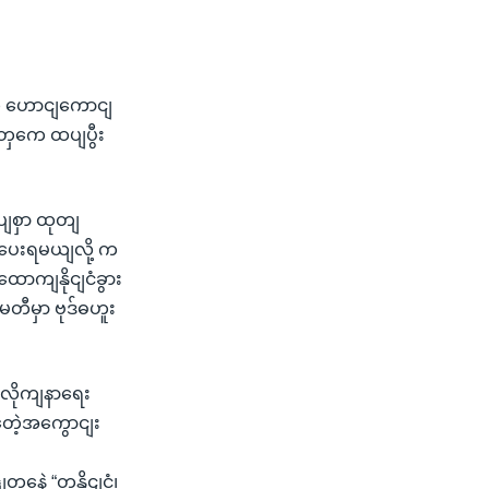
ဲ့ ဟောငျကောငျ
ူတှကေ ထပျပွီး
ပျစှာ ထုတျ
ျပေးရမယျလို့ က
ောကျနိုငျငံခွား
ီမှာ ဗုဒ်ဓဟူး
းလိုကျနာရေး
တေဲ့အကွောငျး
ေဲ့ “တနိုငျငံ၊