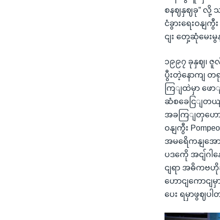
စနဈနှဈခု” လို့
ငံခွားရေးဝနျကွ
ငျး တှေ့ဆုံမေးမ
၁၉၉၇ ခုနှဈ၊ ဇူ
ပွီးတဲ့နောကျ 
ကြျထဲမှာ ဖော
ဆံစခေငြျတယျဆ
အခကြျတှဟော ဟ
ဝနျကွီး Pompe
အမရေိကနျအောက
ပဒကေို အငျ်ဂါ
ငျရာ အဓိကဗဟိ
ဟောငျကောငျမှာ 
ပေး ရမှာဖွဈပါ