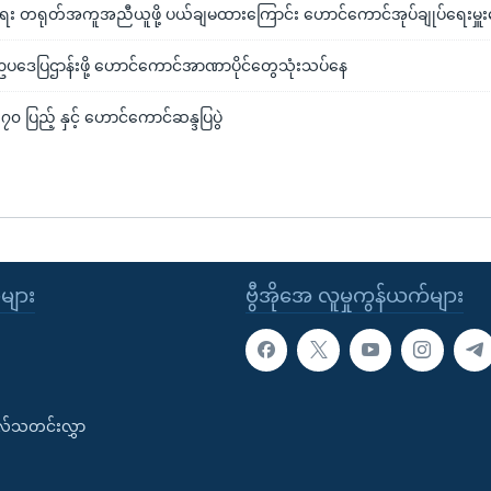
ယ်ရေး တရုတ်အကူအညီယူဖို့ ပယ်ချမထားကြောင်း ဟောင်ကောင်အုပ်ချုပ်ရေးမှူး
ဥပဒေပြဌာန်းဖို့ ဟောင်ကောင်အာဏာပိုင်တွေသုံးသပ်နေ
၇၀ ပြည့် နှင့် ဟောင်ကောင်ဆန္ဒပြပွဲ
ုများ
ဗွီအိုအေ လူမှုကွန်ယက်များ
းလ်သတင်းလွှာ