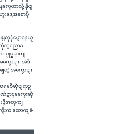
ွေတာလို့ နိုငျ
ဟူးနေ့အစောပို
နျလှှဲပွောငျးယူ
းတှဲကွညောခ
ာ ပွုမူဆကျ
ွောငျး၊ အဲဒီ
တဲ့ အကွောငျး
ရစေီဆိုငျရာဥ
်ဍာငှကွေေးဆို
ဖို့အတှကျ
နျကွီးက ထောကျခံ