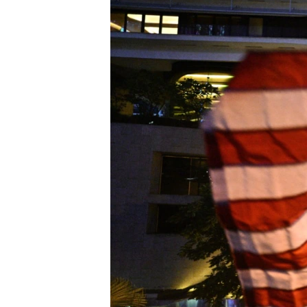
သုတပဒေသာ အင်္ဂလိပ်စာ
အ
ညွန်း
စာမျက်နှာ
သို့
ကျော်
ကြည့်
ရန်
ရှာဖွေ
ရန်
နေရာ
သို့
ကျော်
ရန်