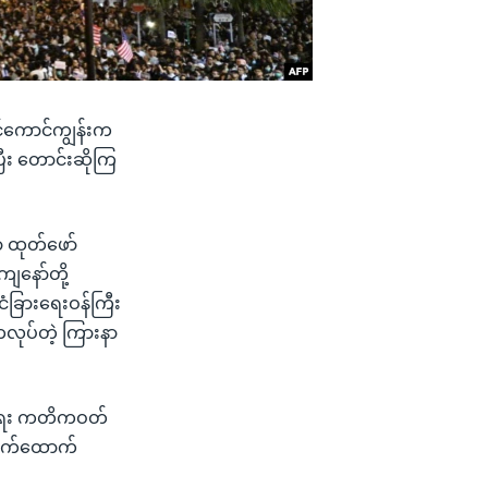
င်ကောင်ကျွန်းက
ီး တောင်းဆိုကြ
ာ ထုတ်ဖော်
ျနော်တို့
ံခြားရေးဝန်ကြီး
ကလုပ်တဲ့ ကြားနာ
်နာရေး ကတိကဝတ်
း လက်ထောက်