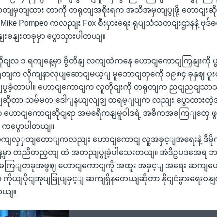
 သတျမှတျထား တာကို တရုတျအစိုးရက အသိအမှတျပွုဖို့ တောငျးဆိုနက
ီး Mike Pompeo ကလညျး Fox စီးပှားရေး ရုပျသံသတငျးဌာနနဲ့ ဗုဒ်ဓ
ွနျးခနျးတခုမှာ ပွောသှားပါတယျ။
လိုငျလ ၁ ရကျနေ့မှာ ဗွိတိနျ လကျထဲကနေ ဟောငျကောငျကြှနျးကို ပွ
တရုတျက လိုကျနာလုပျဆောငျမယ့ျ မူဘောငျတှကေို ၁၉၈၄ ခုနှဈ ပူ
ျပွခဲ့တာပါ။ ဟောငျကောငျက လူတိုငျးကို တရုတျက ညငျညငျသာသ
ိုတာ သမ်မတ ဒေါျနယျလျဒျ ထရမ့ျပျက လညျး ပွောထားတဲ့အက
ောငျကောငျဆိုငျရာ အမရေိကနျမူဝါဒရဲ့ အဓိကအခကြျတှေ ဖွဈ
o ကပွောပါတယျ။
ျလှှတျတောျကလညျး ဟောငျကောငျ လူ့အခှင့ျအရေးနဲ့ ဒီမိုက
နေ့မှာ တညီတညှတျ ထဲ အတညျပွုခဲ့ပါသေးတယျ။ အဲဒီဥပဒအေရ ဘဏ
ုခကြျတခုအဖွဈ ဟောငျကောငျကို အထူး အခှင့ျ အရေး ဆကျပေး
ကိုယျပိုငျအုပျခြုပျခှင့ျ ဆကျရှိနတေယျဆိုတာ နိုငျငံခွားရေးဝ
တယျ။