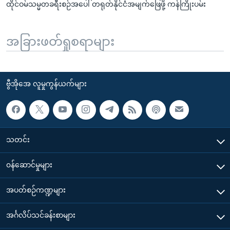
ထိုင်ဝမ်သမ္မတခရီးစဉ်အပေါ် တရုတ်နိုင်ငံအမျက်ဖြေဖို့ ကန်ကြိုးပမ်း
အခြားဖတ်ရှုစရာများ
ဗွီအိုအေ လူမှုကွန်ယက်များ
သတင်း
၀န်ဆောင်မှုများ
အပတ်စဉ်ကဏ္ဍများ
အင်္ဂလိပ်သင်ခန်းစာများ