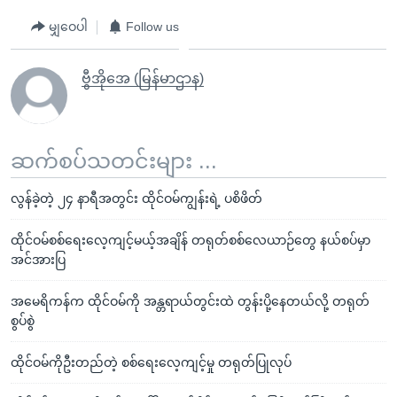
မျှဝေပါ
Follow us
ဗွီအိုအေ (မြန်မာဌာန)
ဆက်စပ်သတင်းများ ...
လွန်ခဲ့တဲ့ ၂၄ နာရီအတွင်း ထိုင်ဝမ်ကျွန်းရဲ့ ပစိဖိတ်
ထိုင်ဝမ်စစ်ရေးလေ့ကျင့်မယ့်အချိန် တရုတ်စစ်လေယာဉ်တွေ နယ်စပ်မှာ
အင်အားပြ
အမေရိကန်က ထိုင်ဝမ်ကို အန္တရာယ်တွင်းထဲ တွန်းပို့နေတယ်လို့ တရုတ်
စွပ်စွဲ
ထိုင်ဝမ်ကိုဦးတည်တဲ့ စစ်ရေးလေ့ကျင့်မှု တရုတ်ပြုလုပ်