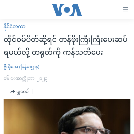
သုံး
ရ
လွယ်ကူ
နိုင်ငံတကာ
မူလစာမျက်နှာ
စေ
ထိုင်ဝမ်ပိတ်ဆို့ရင် တန်ဖိုးကြီးကြီးပေးဆပ်
မြန်မာ
သည့်
ရမယ်လို့ တရုတ်ကို ကန်သတိပေး
ကမ္ဘာ့သတင်းများ
Link
ဗွီဒီယို
နိုင်ငံတကာ
ဗွီအိုအေ (မြန်မာဌာန)
များ
သတင်းလွတ်လပ်ခွင့်
အမေရိကန်
၀၆ ေအာက္တိုဘာ၊ ၂၀၂၃
ပင်မ
ရပ်ဝန်းတခု လမ်းတခု အလွန်
တရုတ်
အကြောင်းအရာ
မျှဝေပါ
သို့
အင်္ဂလိပ်စာလေ့လာမယ်
အစ္စရေး-ပါလက်စတိုင်း
ကျော်
အပတ်စဉ်ကဏ္ဍများ
အမေရိကန်သုံးအီဒီယံ
ကြည့်
ရေဒီယိုနှင့်ရုပ်သံ အချက်အလက်များ
မကြေးမုံရဲ့ အင်္ဂလိပ်စာ
ရေဒီယို
ရန်
ပင်မ
ရေဒီယို/တီဗွီအစီအစဉ်
ရုပ်ရှင်ထဲက အင်္ဂလိပ်စာ
တီဗွီ