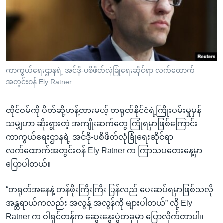
အ
သုတပဒေသာ အင်္ဂလိပ်စာ
ညွန်း
Learning English
စာမျက်နှာ
သို့
ဗွီအိုအေ လူမှုကွန်ယက်များ
ကျော်
ကြည့်
ကာကွယ်ရေးဌာနရဲ့ အင်ဒို-ပစိဖိတ်လုံခြုံရေးဆိုင်ရာ လက်ထောက်
အတွင်းဝန် Ely Ratner
ရန်
ဘာသာစကားများ
ရှာဖွေ
ထိုင်ဝမ်ကို ပိတ်ဆို့ဟန့်တားမယ့် တရုတ်နိုင်ငံရဲ့ကြိုးပမ်းမှုမှန်
ရန်
သမျှဟာ ဆိုးရွားတဲ့ အကျိုးဆက်တွေ ကြုံရမှာဖြစ်ကြောင်း
နေရာ
ကာကွယ်ရေးဌာနရဲ့ အင်ဒို-ပစိဖိတ်လုံခြုံရေးဆိုင်ရာ
သို့
လက်ထောက်အတွင်းဝန် Ely Ratner က ကြာသပတေးနေ့မှာ
ကျော်
ပြောပါတယ်။
ရန်
“တရုတ်အနေနဲ့ တန်ဖိုးကြီးကြီး ပြန်လည် ပေးဆပ်ရမှာဖြစ်သလို
အန္တရာယ်ကလည်း အလွန့် အလွန်ကို များပါတယ်” လို့ Ely
Ratner က ဝါရှင်တန်က ဆွေးနွေးပွဲတခုမှာ ပြောလိုက်တာပါ။