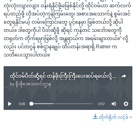
လုံးလုံးလျားလျား ဝန်းရံနိုင်ဖို့မဖြစ်နိုင်လို့ ထိုင်ဝမ်ဟာ ဆက်လက်
ရပ်တည်ဖို့ လိုအပ်တဲ့ကုန်ကြမ်းတွေ၊ အစားအသောက်နဲ့ စွမ်းအင်
တွေရနိုင်မယ့် လမ်းကြောင်းတွေ ပွင့်နေမှာ ဖြစ်တယ်လို့ ဆိုပါ
တယ်။ ဒါတွေကိုပါ ပိတ်ဆို့ဖို့ ဆိုရင် ကုန်တင် သင်္ဘောတွေကို
တရုတ်က တိုက်ရမှာဖြစ်လို့ အန္တရာယ်က အရမ်းများတယ်။” လို့
လည်း ပင်တဂွန် စစ်ဌာနချုပ် ထိပ်တန်းအရာရှိ Ratner က
သတိပေးသွားပါတယ်။
ထိုင်ဝမ်ပိတ်ဆို့ရင် တန်ဖိုးကြီးကြီးပေးဆပ်ရမယ်လို့ တရုတ်ကို ကန်သတိပေး
by
ဗွီအိုအေသတင်းဌာန
No media source currently available
0:00
0:57
တိုက်ရိုက် လင့်ခ်