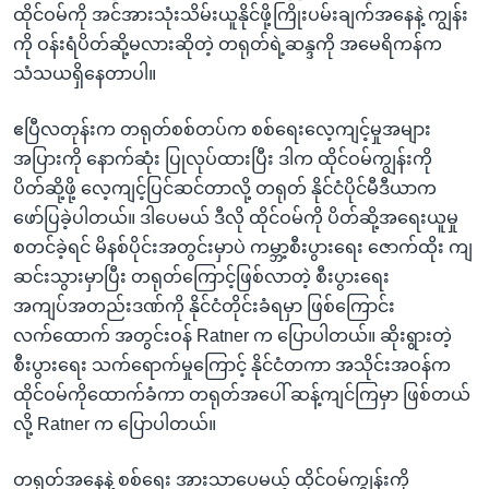
ထိုင်ဝမ်ကို အင်အားသုံးသိမ်းယူနိုင်ဖို့ကြိုးပမ်းချက်အနေနဲ့ ကျွန်း
ကို ဝန်းရံပိတ်ဆို့မလားဆိုတဲ့ တရုတ်ရဲ့ဆန္ဒကို အမေရိကန်က
သံသယရှိနေတာပါ။
ဧပြီလတုန်းက တရုတ်စစ်တပ်က စစ်ရေးလေ့ကျင့်မှုအများ
အပြားကို နောက်ဆုံး ပြုလုပ်ထားပြီး ဒါက ထိုင်ဝမ်ကျွန်းကို
ပိတ်ဆို့ဖို့ လေ့ကျင့်ပြင်ဆင်တာလို့ တရုတ် နိုင်ငံပိုင်မီဒီယာက
ဖော်ပြခဲ့ပါတယ်။ ဒါပေမယ် ဒီလို ထိုင်ဝမ်ကို ပိတ်ဆို့အရေးယူမှု
စတင်ခဲ့ရင် မိနစ်ပိုင်းအတွင်းမှာပဲ ကမ္ဘာ့စီးပွားရေး ဇောက်ထိုး ကျ
ဆင်းသွားမှာပြီး တရုတ်ကြောင့်ဖြစ်လာတဲ့ စီးပွားရေး
အကျပ်အတည်းဒဏ်ကို နိုင်ငံတိုင်းခံရမှာ ဖြစ်ကြောင်း
လက်ထောက် အတွင်းဝန် Ratner က ပြောပါတယ်။ ဆိုးရွားတဲ့
စီးပွားရေး သက်ရောက်မှုကြောင့် နိုင်ငံတကာ အသိုင်းအဝန်က
ထိုင်ဝမ်ကိုထောက်ခံကာ တရုတ်အပေါ် ဆန့်ကျင်ကြမှာ ဖြစ်တယ်
လို့ Ratner က ပြောပါတယ်။
တရုတ်အနေနဲ့ စစ်ရေး အားသာပေမယ့် ထိုင်ဝမ်ကျွန်းကို