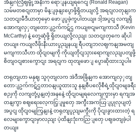
အိနျဂလြိဈမွို့အနီးက ရောျနယျရဂေငျ (Ronald Reagan)
သမ်မတစငျတာမှာ မိန့ျခှနျးပွောဖို့ရှိတယျလို့ အရငျလတုနျးက
သတငျးမီဒီယာတှမှော ဖောျပွခဲ့ကွပါတယျ။ ဒါ့အပွငျ လကျရှိ
အောကျလှှတျတောျဥက်ကဋ်ဌ ကယျဗငျမကျကာသီ (Kevin
McCarthy) နဲ့ တှေ့ဆုံဖို့ ရှိတယျလို့လညျး သတငျးတှကေ ဆိုပါ
တယျ။ ကယျလီဖိုးနီးယားပွညျနယျ ရီပတျဘလဈကနျအမတျ
မကျကာသီဟာ ထိုငျဝမျကို ကိုယျတိုငျသှားရောကျလညျပတျဖို့
စိတျဝငျစားကွောငျး အရငျက ထုတျဖောျ ပွောဆိုထားသူပါ။
တရုတျဟာ မနှဈ သွဂုတျလက အဲဒီအခြိနျက အောကျလှှတျ
တောျဥက်ကဋ်ဌတာဝနျယူထားသူ နနျစီပလေိုစီရဲ့ထိုငျဝမျခရီး
စဉျကို လကျတုံ့ပွနျတဲ့အနနေဲ့ ထိုငျဝမျရလေကျကွားမှာ ရကျအ
တနျကွာ စဈရေးလေ့ကငြ့ျမှုတှေ အကွီးအကယြျပွုလုပျတဲ့
အပွငျ ထိုငျဝမျကြှနျးနဲ့ တရုတျပွညျမကွီးကို ပိုငျးခွားထားတဲ့ ရ
လေမျးကွောငျးမှာလညျး ပဲ့ထိနျးဒုံးကညြျတှေ ပဈခတျခဲ့ပါ
တယျ။