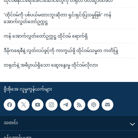
ထိုင်ဝမ်နိုင်ငံရေးခေါင်းဆောင်တွေကို တရုတ် ပိတ်ဆို့ဒဏ်ခတ်
“ထိုင်ဝမ်ကို ပစ်ပယ်မထားဘူးဆိုတာ ရှင်းရှင်းပြသမှုဖြစ်” ကန်
အောက်လွှတ်တော်ဥက္ကဋ္ဌ
ကန် အောက်လွှတ်တော်ဥက္ကဋ္ဌ ထိုင်ဝမ် ရောက်ရှိ
ဒီမိုကရေစီနဲ့ လွတ်လပ်ခွင့်ကို ကာကွယ်ဖို့ ထိုင်ဝမ်သမ္မတ ကတိပြု
တရုတ်နဲ့ အဓိပ္ပာယ်ရှိသော ဆွေးနွေးမှု ထိုင်ဝမ်လိုလား
ဗွီအိုအေ လူမှုကွန်ယက်များ
သတင်း
၀န်ဆောင်မှုများ