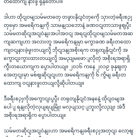
တထောကျ နားဖို့ ရှိနတောပါ။
ဒါဟာ ထိုငျဝမျသမ်မတတှေ တခွားနိုငျငံတှကေို သှားတဲ့ခရီးစဉျ
တှမှော အမရေိကနျကို သာမနျသဘောနဲ့ ခဏဝငျတာသာဖွဈပွီး
သမ်မတဆိုငျအငျဝဲနျးအပါအဝငျ အရငျထိုငျဝမျသမ်မတအဆ
ကျဆကျဟာ အလားတူ အမရေိကနျမှာ မကွာခဏ ခရီးတထော
ကျဝငျနားခဲ့ဖူးတယျလို့ ဘိုငျဒနျအစိုးရက တရုတျနိုငျငံကို အ
ကွောငျးကွားထားတယျလို့ အမညျမဖောျလိုတဲ့ အစိုးရအရာရှိ
ကွီးတယောကျက ပွောပါတယျ။ ၂၀၁၆ ကနေ ၂၀၁၉ ခုနှဈတှ
အေတှငျးမှာ မစ်ဈဆိုငျငျဟာ အမရေိကနျကို ၆ ကွိမျ ခရီးတ
ထောကျ ဝငျနားဖူးတယျလို့ဆိုပါတယျ။
ဒီခရီးစဉျကိုအကွောငျးပွပွီး တရုတျနိုငျငံအနနေဲ့ ထိုငျဝမျအ
ပေါျ ရနျလိုတဲ့လုပျရပျမြိုး မလုပျသင့ျဘူးလို့လညျး အဲဒီ
အစိုးရအရာရှိက ပွောပါတယျ။
သမ်မတဆိုငျအငျဝဲနျးဟာ အမရေိကနျခရီးစဉျအတှငျး လော့ဈ