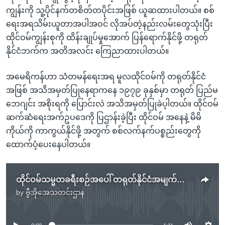
ကျွန်းကို သူ့ပိုင်နက်တစိတ်တပိုင်းအဖြစ် ယူဆထားပါတယ်။ စစ်
ရေးအရသိမ်းယူတာအပါအဝင် လိုအပ်တဲ့နည်းလမ်းတွေသုံးပြီး
ထိုင်ဝမ်ကျွန်းစုကို ထိန်းချုပ်မှုအောက် ပြန်ရောက်နိုင်ဖို့ တရုတ်
နိုင်ငံဘက်က အတိအလင်း ကြေညာထားပါတယ်။
အမေရိကန်ဟာ သံတမန်ရေးအရ မူလထိုင်ဝမ်ကို တရုတ်နိုင်ငံ
အဖြစ် အသိအမှတ်ပြုနေရာကနေ ၁၉၇၉ ခုနှစ်မှာ တရုတ် ပြည်မ
ဘေဂျင်း အစိုးရကို ပြောင်းလဲ အသိအမှတ်ပြုခဲပ့ါတယ်။ ထိုင်ဝမ်
ဆက်ဆံရေးအက်ဥပဒေကို ပြဌာန်းခဲ့ပြီး ထိုင်ဝမ် အနေနဲ့ မိမိ
ကိုယ်ကို ကာကွယ်နိုင်ဖို့ အတွက် စစ်လက်နက်ပစ္စည်းတွေကို
ထောက်ပံ့ပေးနေပါတယ်။
ထိုင်ဝမ်သမ္မတခရီးစဉ်အပေါ် တရုတ်နိုင်ငံအမျက်ဖြေဖို့ ကန်ကြိုးပမ်း
by
ဗွီအိုအေသတင်းဌာန
No media source currently available