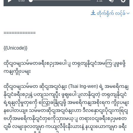
0:00
1:11
တိုက်ရိုက် လင့်ခ်
============
{{Unicode}}
ထိုငျဝမျသမ်မတခရီးစဉျအပေါျ တရုတျနိုငျငံအမကြျဖွဖေို့
ကနျကွိုးပမျး
ထိုငျဝမျသမ်မတ ဆိုငျအငျဝဲနျး (Tsai Ing-wen) ရဲ့ အမရေိကနျ
နိုငျငံခရီးစဉျနဲ့ ပတျသကျပွီး ဖွဈပေါျလာနိုငျတဲ့ တရုတျနိုငျငံ
ရဲ့ရနျလိုမှုတှကေို လြှော့ခနြိုငျဖို့ အမရေိကနျအစိုးရက ကွိုးပမျး
နပေါတယျ။ သမ်မတဆိုငျအငျဝဲနျးဟာ ဒီလနှောငျးပိုငျးကရြငျ
ဗဟိုအမရေိကနိုငျငံတှကေိုသှားမယ့ျ တရားဝငျခရီးစဉျမစတ
ငျမီ လမျးခုလတျမှာ ကယျလီဖိုးနီးယားနဲ့ နယူးယောကျမှာ ခရီး