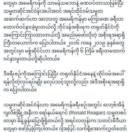
တွေမှာ အမေရိကန်ကို သာမန်သဘောနဲ့ ခဏဝင်တာသာဖြစ်ပြီး
သမ္မတဆိုင်အင်ဝဲန်းအပါအဝင် အရင်ထိုင်ဝမ်သမ္မတ
အဆက်ဆက်ဟာ အလားတူ အမေရိကန်မှာ မကြာခဏ ခရီးတ
ထောက်ဝင်နားခဲ့ဖူးတယ်လို့ ဘိုင်ဒန်အစိုးရက တရုတ်နိုင်ငံကို
အကြောင်းကြားထားတယ်လို့ အမည်မဖော်လိုတဲ့ အစိုးရအရာရှိ
ကြီးတယောက်က ပြောပါတယ်။ ၂၀၁၆ ကနေ ၂၀၁၉ ခုနှစ်တွေ
အတွင်းမှာ မစ္စ်ဆိုင်င်ဟာ အမေရိကန်ကို ၆ ကြိမ် ခရီးတထောက်
ဝင်နားဖူးတယ်လို့ဆိုပါတယ်။
ဒီခရီးစဉ်ကိုအကြောင်းပြပြီး တရုတ်နိုင်ငံအနေနဲ့ ထိုင်ဝမ်အပေါ်
ရန်လိုတဲ့လုပ်ရပ်မျိုး မလုပ်သင့်ဘူးလို့လည်း အဲဒီအစိုးရအရာရှိ
က ပြောပါတယ်။
သမ္မတဆိုင်အင်ဝဲန်းဟာ အမေရိကန်ခရီးစဉ်အတွင်း လော့စ်အိန်
ဂျလိစ်မြို့အနီးက ရော်နယ်ရေဂင် (Ronald Reagan) သမ္မတစင်
တာမှာ မိန့်ခွန်းပြောဖို့ရှိတယ်လို့ အရင်လတုန်းက သတင်းမီဒီယာ
တွေမှာ ဖော်ပြခဲ့ကြပါတယ်။ ဒါ့အပြင် လက်ရှိအောက်လွှတ်တော်