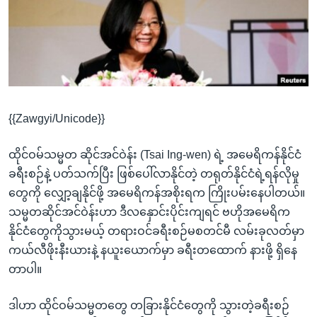
အ
သုတပဒေသာ အင်္ဂလိပ်စာ
ညွန်း
Learning English
စာမျက်နှာ
သို့
ဗွီအိုအေ လူမှုကွန်ယက်များ
ကျော်
ကြည့်
{{Zawgyi/Unicode}}
ရန်
ဘာသာစကားများ
ရှာဖွေ
ထိုင်ဝမ်သမ္မတ ဆိုင်အင်ဝဲန်း (Tsai Ing-wen) ရဲ့ အမေရိကန်နိုင်ငံ
ရန်
ခရီးစဉ်နဲ့ ပတ်သက်ပြီး ဖြစ်ပေါ်လာနိုင်တဲ့ တရုတ်နိုင်ငံရဲ့ရန်လိုမှု
နေရာ
တွေကို လျှော့ချနိုင်ဖို့ အမေရိကန်အစိုးရက ကြိုးပမ်းနေပါတယ်။
သို့
သမ္မတဆိုင်အင်ဝဲန်းဟာ ဒီလနှောင်းပိုင်းကျရင် ဗဟိုအမေရိက
ကျော်
နိုင်ငံတွေကိုသွားမယ့် တရားဝင်ခရီးစဉ်မစတင်မီ လမ်းခုလတ်မှာ
ရန်
ကယ်လီဖိုးနီးယားနဲ့ နယူးယောက်မှာ ခရီးတထောက် နားဖို့ ရှိနေ
တာပါ။
ဒါဟာ ထိုင်ဝမ်သမ္မတတွေ တခြားနိုင်ငံတွေကို သွားတဲ့ခရီးစဉ်