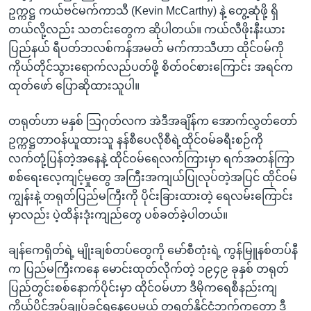
ဥက္ကဋ္ဌ ကယ်ဗင်မက်ကာသီ (Kevin McCarthy) နဲ့ တွေ့ဆုံဖို့ ရှိ
တယ်လို့လည်း သတင်းတွေက ဆိုပါတယ်။ ကယ်လီဖိုးနီးယား
ပြည်နယ် ရီပတ်ဘလစ်ကန်အမတ် မက်ကာသီဟာ ထိုင်ဝမ်ကို
ကိုယ်တိုင်သွားရောက်လည်ပတ်ဖို့ စိတ်ဝင်စားကြောင်း အရင်က
ထုတ်ဖော် ပြောဆိုထားသူပါ။
တရုတ်ဟာ မနှစ် သြဂုတ်လက အဲဒီအချိန်က အောက်လွှတ်တော်
ဥက္ကဋ္ဌတာဝန်ယူထားသူ နန်စီပေလိုစီရဲ့ထိုင်ဝမ်ခရီးစဉ်ကို
လက်တုံ့ပြန်တဲ့အနေနဲ့ ထိုင်ဝမ်ရေလက်ကြားမှာ ရက်အတန်ကြာ
စစ်ရေးလေ့ကျင့်မှုတွေ အကြီးအကျယ်ပြုလုပ်တဲ့အပြင် ထိုင်ဝမ်
ကျွန်းနဲ့ တရုတ်ပြည်မကြီးကို ပိုင်းခြားထားတဲ့ ရေလမ်းကြောင်း
မှာလည်း ပဲ့ထိန်းဒုံးကျည်တွေ ပစ်ခတ်ခဲ့ပါတယ်။
ချန်ကေရှိတ်ရဲ့ မျိုးချစ်တပ်တွေကို မော်စီတုံးရဲ့ ကွန်မြူနစ်တပ်နီ
က ပြည်မကြီးကနေ မောင်းထုတ်လိုက်တဲ့ ၁၉၄၉ ခုနှစ် တရုတ်
ပြည်တွင်းစစ်နောက်ပိုင်းမှာ ထိုင်ဝမ်ဟာ ဒီမိုကရေစီနည်းကျ
ကိုယ်ပိုင်အုပ်ချုပ်ခွင့်ရနေပေမယ့် တရုတ်နိုင်ငံဘက်ကတော့ ဒီ