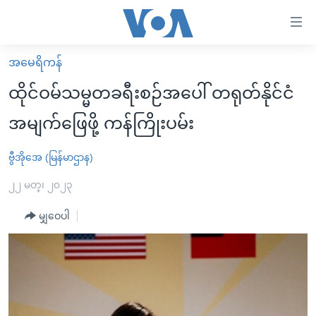
သုံး
ရ
လွယ်ကူ
အမေရိကန်
မူလစာမျက်နှာ
စေ
ထိုင်ဝမ်သမ္မတခရီးစဉ်အပေါ် တရုတ်နိုင်ငံ
မြန်မာ
သည့်
အမျက်ဖြေဖို့ ကန်ကြိုးပမ်း
ကမ္ဘာ့သတင်းများ
Link
ဗွီဒီယို
နိုင်ငံတကာ
ဗွီအိုအေ (မြန်မာဌာန)
များ
သတင်းလွတ်လပ်ခွင့်
အမေရိကန်
၂၂ မတ္၊ ၂၀၂၃
ပင်မ
ရပ်ဝန်းတခု လမ်းတခု အလွန်
တရုတ်
အကြောင်းအရာ
မျှဝေပါ
သို့
အင်္ဂလိပ်စာလေ့လာမယ်
အစ္စရေး-ပါလက်စတိုင်း
ကျော်
အပတ်စဉ်ကဏ္ဍများ
အမေရိကန်သုံးအီဒီယံ
ကြည့်
ရေဒီယိုနှင့်ရုပ်သံ အချက်အလက်များ
မကြေးမုံရဲ့ အင်္ဂလိပ်စာ
ရေဒီယို
ရန်
ပင်မ
ရေဒီယို/တီဗွီအစီအစဉ်
ရုပ်ရှင်ထဲက အင်္ဂလိပ်စာ
တီဗွီ