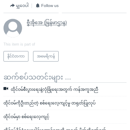
မျှဝေပါ
Follow us
ဗွီအိုအေ (မြန်မာဌာန)
This item is part of
နိုင်ငံတကာ
အမေရိကန်
ဆက်စပ်သတင်းများ ...
ထိုင်ဝမ်စီးပွားရေးနဲ့လုံခြုံရေးအတွက် ကန်အကူအညီ
ထိုင်ဝမ်ကိုဦးတည်တဲ့ စစ်ရေးလေ့ကျင့်မှု တရုတ်ပြုလုပ်
ထိုင်ဝမ်မှာ စစ်ရေးလေ့ကျင့်