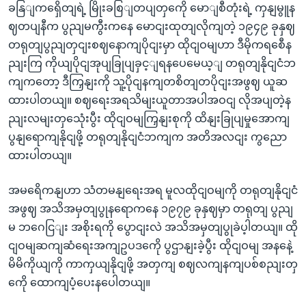
ခနြျကရှေိတျရဲ့ မြိုးခစြျတပျတှကေို မောျစီတုံးရဲ့ ကှနျမွူန
ဈတပျနီက ပွညျမကွီးကနေ မောငျးထုတျလိုကျတဲ့ ၁၉၄၉ ခုနှဈ
တရုတျပွညျတှငျးစဈနောကျပိုငျးမှာ ထိုငျဝမျဟာ ဒီမိုကရစေီန
ညျးကြ ကိုယျပိုငျအုပျခြုပျခှင့ျရနပေမေယ့ျ တရုတျနိုငျငံဘ
ကျကတော့ ဒီကြှနျးကို သူ့ပိုငျနကျတစိတျတပိုငျးအဖွဈ ယူဆ
ထားပါတယျ။ စဈရေးအရသိမျးယူတာအပါအဝငျ လိုအပျတဲ့န
ညျးလမျးတှသေုံးပွီး ထိုငျဝမျကြှနျးစုကို ထိနျးခြုပျမှုအောကျ
ပွနျရောကျနိုငျဖို့ တရုတျနိုငျငံဘကျက အတိအလငျး ကွညော
ထားပါတယျ။
အမရေိကနျဟာ သံတမနျရေးအရ မူလထိုငျဝမျကို တရုတျနိုငျငံ
အဖွဈ အသိအမှတျပွုနရောကနေ ၁၉၇၉ ခုနှဈမှာ တရုတျ ပွညျ
မ ဘဂေငြျး အစိုးရကို ပွောငျးလဲ အသိအမှတျပွုခဲပ့ါတယျ။ ထို
ငျဝမျဆကျဆံရေးအကျဥပဒကေို ပွဌာနျးခဲ့ပွီး ထိုငျဝမျ အနနေဲ့
မိမိကိုယျကို ကာကှယျနိုငျဖို့ အတှကျ စဈလကျနကျပစ်စညျးတှ
ကေို ထောကျပံ့ပေးနပေါတယျ။