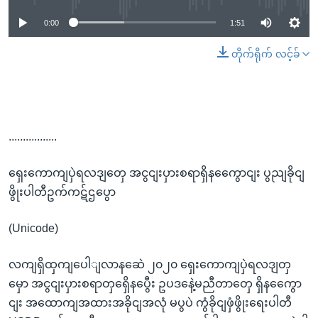
0:00
1:51
တိုက်ရိုက် လင့်ခ်
.................
ရှေးကောကျပှဲရလဒျတှေ အငွငျးပှားစရာရှိနကွေောငျး ပွညျခိုငျ
ဖွိုးပါတီဥက်ကဋ်ဌပွော
(Unicode)
လကျရှိထှကျပေါျလာနဆေဲ ၂၀၂၀ ရှေးကောကျပှဲရလဒျတှ
မှော အငွငျးပှားစရာတှရှေိနပွေီး ဥပဒနေဲ့မညီတာတှေ ရှိနကွေော
ငျး အထောကျအထားအခိုငျအလုံ မပွပဲ ကွံခိုငျဖှံဖွိုးရေးပါတီ