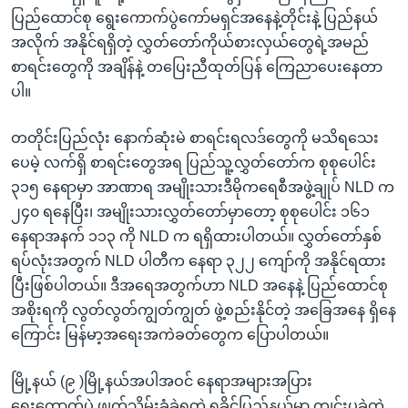
ပြည်ထောင်စု ရွေးကောက်ပွဲကော်မရှင်အနေနဲ့တိုင်းနဲ့ ပြည်နယ်
အလိုက် အနိုင်ရရှိတဲ့ လွှတ်တော်ကိုယ်စားလှယ်တွေရဲ့အမည်
စာရင်းတွေကို အချိန်နဲ့ တပြေးညီထုတ်ပြန် ကြေညာပေးနေတာ
ပါ။
တတိုင်းပြည်လုံး နောက်ဆုံးမဲ စာရင်းရလဒ်တွေကို မသိရသေး
ပေမဲ့ လက်ရှိ စာရင်းတွေအရ ပြည်သူ့လွှတ်တော်က စုစုပေါင်း
၃၁၅ နေရာမှာ အာဏာရ အမျိုးသားဒီမိုကရေစီအဖွဲ့ချုပ် NLD က
၂၄၀ ရနေပြီး၊ အမျိုးသားလွှတ်တော်မှာတော့ စုစုပေါင်း ၁၆၁
နေရာအနက် ၁၁၃ ကို NLD က ရရှိထားပါတယ်။ လွှတ်တော်နှစ်
ရပ်လုံးအတွက် NLD ပါတီက နေရာ ၃၂၂ ကျော်ကို အနိုင်ရထား
ပြီးဖြစ်ပါတယ်။ ဒီအရေအတွက်ဟာ NLD အနေနဲ့ ပြည်ထောင်စု
အစိုးရကို လွတ်လွတ်ကျွတ်ကျွတ် ဖွဲ့စည်းနိုင်တဲ့ အခြေအနေ ရှိနေ
ကြောင်း မြန်မာ့အရေးအကဲခတ်တွေက ပြောပါတယ်။
မြို့နယ် (၉ )မြို့နယ်အပါအဝင် နေရာအများအပြား
ရွေးကောက်ပွဲ ဖျက်သိမ်းခံခဲ့ရတဲ့ ရခိုင်ပြည်နယ်မှာ ကျင်းပခဲ့တဲ့