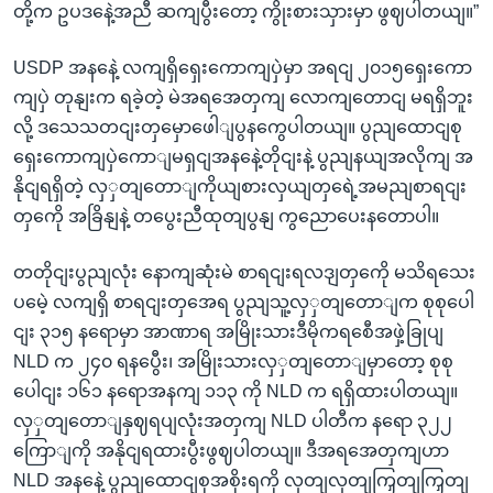
တို့က ဥပဒနေဲ့အညီ ဆကျပွီးတော့ ကွိုးစားသှားမှာ ဖွဈပါတယျ။”
USDP အနနေဲ့ လကျရှိရှေးကောကျပှဲမှာ အရငျ ၂၀၁၅ရှေးကော
ကျပှဲ တုနျးက ရခဲ့တဲ့ မဲအရအေတှကျ လောကျတောငျ မရရှိဘူး
လို့ ဒသေသတငျးတှမှောဖေါျပွနကွေပါတယျ။ ပွညျထောငျစု
ရှေးကောကျပှဲကောျမရှငျအနနေဲ့တိုငျးနဲ့ ပွညျနယျအလိုကျ အ
နိုငျရရှိတဲ့ လှှတျတောျကိုယျစားလှယျတှရေဲ့အမညျစာရငျး
တှကေို အခြိနျနဲ့ တပွေးညီထုတျပွနျ ကွညောပေးနတောပါ။
တတိုငျးပွညျလုံး နောကျဆုံးမဲ စာရငျးရလဒျတှကေို မသိရသေး
ပမေဲ့ လကျရှိ စာရငျးတှအေရ ပွညျသူ့လှှတျတောျက စုစုပေါ
ငျး ၃၁၅ နရောမှာ အာဏာရ အမြိုးသားဒီမိုကရစေီအဖှဲ့ခြုပျ
NLD က ၂၄၀ ရနပွေီး၊ အမြိုးသားလှှတျတောျမှာတော့ စုစု
ပေါငျး ၁၆၁ နရောအနကျ ၁၁၃ ကို NLD က ရရှိထားပါတယျ။
လှှတျတောျနှဈရပျလုံးအတှကျ NLD ပါတီက နရော ၃၂၂
ကြောျကို အနိုငျရထားပွီးဖွဈပါတယျ။ ဒီအရအေတှကျဟာ
NLD အနနေဲ့ ပွညျထောငျစုအစိုးရကို လှတျလှတျကြှတျကြှတျ