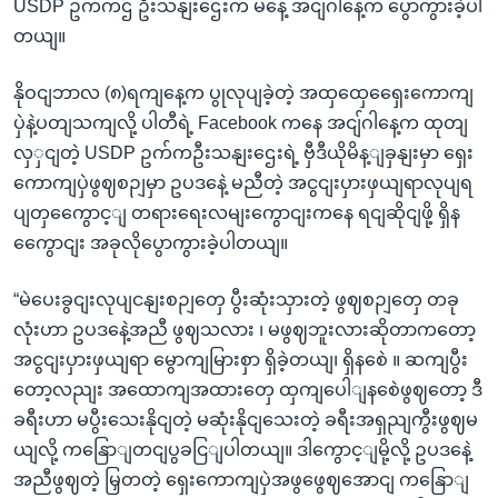
USDP ဥက်ကဌ ဦးသနျးဌေးက မနေ့ အငျ်ဂါနေ့က ပွောကွားခဲ့ပါ
တယျ။
နိုဝငျဘာလ (၈)ရကျနေ့က ပွုလုပျခဲ့တဲ့ အထှထှေရှေေးကောကျ
ပှဲနဲ့ပတျသကျလို့ ပါတီရဲ့ Facebook ကနေ အငျ်ဂါနေ့က ထုတျ
လှှငျတဲ့ USDP ဥက်ကဦးသနျးဌေးရဲ့ ဗှီဒီယိုမိန့ျခှနျးမှာ ရှေး
ကောကျပှဲဖွဈစဉျမှာ ဥပဒနေဲ့ မညီတဲ့ အငွငျးပှားဖှယျရာလုပျရ
ပျတှကွေောင့ျ တရားရေးလမျးကွောငျးကနေ ရငျဆိုငျဖို့ ရှိန
ကွေောငျး အခုလိုပွောကွားခဲ့ပါတယျ။
“မဲပေးခွငျးလုပျငနျးစဉျတှေ ပွီးဆုံးသှားတဲ့ ဖွဈစဉျတှေ တခု
လုံးဟာ ဥပဒနေဲ့အညီ ဖွဈသလား ၊ မဖွဈဘူးလားဆိုတာကတော့
အငွငျးပှားဖှယျရာ မွောကျမြားစှာ ရှိခဲ့တယျ၊ ရှိနစေဲ ။ ဆကျပွီး
တော့လညျး အထောကျအထားတှေ ထှကျပေါျနစေဲဖွဈတော့ ဒီ
ခရီးဟာ မပွီးသေးနိုငျတဲ့ မဆုံးနိုငျသေးတဲ့ ခရီးအရှညျကွီးဖွဈမ
ယျလို့ ကနြောျတငျပွခငြျပါတယျ။ ဒါကွောင့ျမို့လို့ ဥပဒနေဲ့
အညီဖွဈတဲ့ မြှတတဲ့ ရှေးကောကျပှဲအဖွဖွေဈအောငျ ကနြောျ