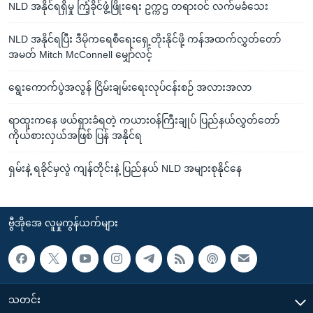
NLD အနိုင်ရရှိမှု ကြံ့ခိုင်ဖွံ့ဖြိုးရေး ဥက္ကဌ တရားဝင် လက်မခံသေး
NLD အနိုင်ရပြီး ဒီမိုကရေစီရေးရှေ့တိုးနိုင်ဖို့ ကန်အထက်လွှတ်တော်
အမတ် Mitch McConnell မျှော်လင့်
ရွေးကောက်ပွဲအလွန် ငြိမ်းချမ်းရေးလုပ်ငန်းစဉ် အလားအလာ
ရာထူးကနေ ဖယ်ရှားခံရတဲ့ ကယားဝန်ကြီးချုပ် ပြည်နယ်လွှတ်တော်
ကိုယ်စားလှယ်အဖြစ် ပြန် အနိုင်ရ
ရှမ်းနဲ့ ရခိုင်မှလွဲ ကျန်တိုင်းနဲ့ ပြည်နယ် NLD အများစုနိုင်နေ
ဗွီအိုအေ လူမှုကွန်ယက်များ
သတင်း