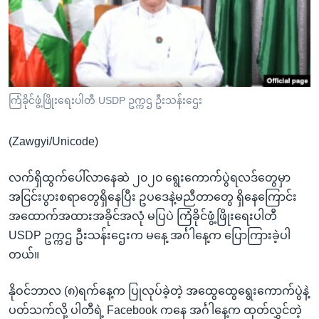
အ
သုတပဒေသာ အင်္ဂလိပ်စာ
ညွန်း
Learning English
စာမျက်နှာ
သို့
ဗွီအိုအေ လူမှုကွန်ယက်များ
ကျော်
ကြည့်
ကြံခိုင်ဖွံ့ဖြိုးရေးပါတီ USDP ဥက္ကဌ ဦးသန်းဌေး
ရန်
ဘာသာစကားများ
ရှာဖွေ
(Zawgyi/Unicode)
ရန်
နေရာ
လက်ရှိထွက်ပေါ်လာနေဆဲ ၂၀၂၀ ရွေးကောက်ပွဲရလဒ်တွေမှာ
သို့
အငြင်းပွားစရာတွေရှိနေပြီး ဥပဒေနဲ့မညီတာတွေ ရှိနေကြောင်း
ကျော်
အထောက်အထားအခိုင်အလုံ မပြပဲ ကြံခိုင်ဖွံ့ဖြိုးရေးပါတီ
ရန်
USDP ဥက္ကဌ ဦးသန်းဌေးက မနေ့ အင်္ဂါနေ့က ပြောကြားခဲ့ပါ
တယ်။
နိုဝင်ဘာလ (၈)ရက်နေ့က ပြုလုပ်ခဲ့တဲ့ အထွေထွေရွေးကောက်ပွဲနဲ့
ပတ်သက်လို့ ပါတီရဲ့ Facebook ကနေ အင်္ဂါနေ့က ထုတ်လွှင်တဲ့