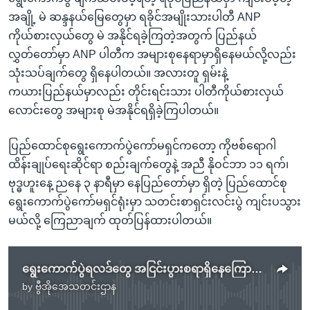
အချို့ မဲ ဆန္ဒနယ်မြေတွေမှာ ရခိုင်အမျိုးသားပါတီ ANP
ကိုယ်စားလှယ်တွေ မဲ အနိုင်ရခဲ့ကြတဲ့အတွက် ပြည်နယ်
လွှတ်တော်မှာ ANP ပါတီက အများစုနေရာမှာရှိနေမယ်လို့လည်း
သုံးသပ်ချက်တွေ ရှိနေပါတယ်။ အလားတူ ရှမ်းနဲ့
ကယားပြည်နယ်မှာလည်း တိုင်းရင်းသား ပါတီကိုယ်စားလှယ်
လောင်းတွေ အများစု မဲအနိုင်ရရှိခဲ့ကြပါတယ်။
ပြည်ထောင်စုရွေးကောက်ပွဲကော်မရှင်ကတော့ ကိုဗစ်ရောဂါ
ထိန်းချုပ်ရေးဆိုင်ရာ စည်းချက်တွေနဲ့ အညီ နိုဝင်ဘာ ၁၁ ရက်၊
ဗုဒ္ဓဟူးနေ့ ညနေ ၃ နာရီမှာ နေပြည်တော်မှာ ရှိတဲ့ ပြည်ထောင်စု
ရွေးကောက်ပွဲကော်မရှင်ရုံးမှာ သတင်းစာရှင်းလင်းပွဲ ကျင်းပသွား
မယ်လို့ ကြေညာချက် ထုတ်ပြန်ထားပါတယ်။
ရွေးကောက်ပွဲရလဒ်တွေ အငြင်းပွားစရာရှိနေကြောင်း ပြည်ခိုင်ဖြိုးပါတီဥက္ကဋ္ဌပြော
by
ဗွီအိုအေသတင်းဌာန
No media source currently available