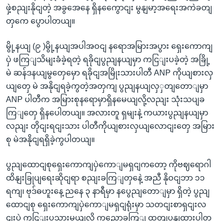
ဖှဲ့စညျးနိုငျတဲ့ အခွအေနေ ရှိနကွေောငျး မွနျမာ့အရေးအကဲခတျ
တှကေ ပွောပါတယျ။
မွို့နယျ (၉ )မွို့နယျအပါအဝငျ နရောအမြားအပွား ရှေးကောကျ
ပှဲ ဖကြျသိမျးခံခဲ့ရတဲ့ ရခိုငျပွညျနယျမှာ ကငြျးပခဲ့တဲ့ အခြို့
မဲ ဆန်ဒနယျမွတှေမှော ရခိုငျအမြိုးသားပါတီ ANP ကိုယျစားလှ
ယျတှေ မဲ အနိုငျရခဲ့ကွတဲ့အတှကျ ပွညျနယျလှှတျတောျမှာ
ANP ပါတီက အမြားစုနရောမှာရှိနမေယျလို့လညျး သုံးသပျခ
ကြျတှေ ရှိနပေါတယျ။ အလားတူ ရှမျးနဲ့ ကယားပွညျနယျမှာ
လညျး တိုငျးရငျးသား ပါတီကိုယျစားလှယျလောငျးတှေ အမြား
စု မဲအနိုငျရရှိခဲ့ကွပါတယျ။
ပွညျထောငျစုရှေးကောကျပှဲကောျမရှငျကတော့ ကိုဗဈရောဂါ
ထိနျးခြုပျရေးဆိုငျရာ စညျးခကြျတှနေဲ့ အညီ နိုဝငျဘာ ၁၁
ရကျ၊ ဗုဒ်ဓဟူးနေ့ ညနေ ၃ နာရီမှာ နပွေညျတောျမှာ ရှိတဲ့ ပွညျ
ထောငျစု ရှေးကောကျပှဲကောျမရှငျရုံးမှာ သတငျးစာရှငျးလ
ငျးပှဲ ကငြျးပသှားမယျလို့ ကွညောခကြျ ထုတျပွနျထားပါတ