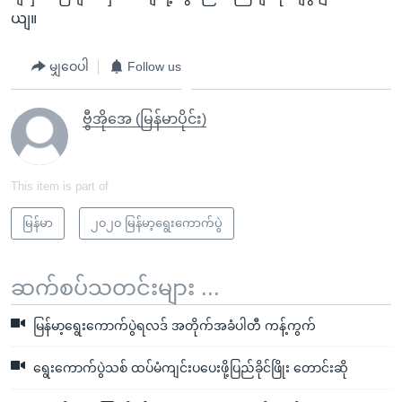
ယျ။
မျှဝေပါ
Follow us
ဗွီအိုအေ (မြန်မာပိုင်း)
This item is part of
မြန်မာ
၂၀၂၀ မြန်မာ့ရွေးကောက်ပွဲ
ဆက်စပ်သတင်းများ ...
မြန်မာ့ရွေးကောက်ပွဲရလဒ် အတိုက်အခံပါတီ ကန့်ကွက်
ရွေးကောက်ပွဲသစ် ထပ်မံကျင်းပပေးဖို့ပြည်ခိုင်ဖြိုး တောင်းဆို