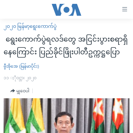
သုံး
ရ
လွယ်ကူ
၂၀၂၀ မြန်မာ့ရွေးကောက်ပွဲ
မူလစာမျက်နှာ
စေ
ရွေးကောက်ပွဲရလဒ်တွေ အငြင်းပွားစရာရှိ
မြန်မာ
သည့်
နေကြောင်း ပြည်ခိုင်ဖြိုးပါတီဥက္ကဋ္ဌပြော
ကမ္ဘာ့သတင်းများ
Link
ဗွီဒီယို
နိုင်ငံတကာ
ဗွီအိုအေ (မြန်မာပိုင်း)
များ
သတင်းလွတ်လပ်ခွင့်
အမေရိကန်
၁၁ ႏိုဝင္ဘာ၊ ၂၀၂၀
ပင်မ
ရပ်ဝန်းတခု လမ်းတခု အလွန်
တရုတ်
အကြောင်းအရာ
မျှဝေပါ
သို့
အင်္ဂလိပ်စာလေ့လာမယ်
အစ္စရေး-ပါလက်စတိုင်း
ကျော်
အပတ်စဉ်ကဏ္ဍများ
အမေရိကန်သုံးအီဒီယံ
ကြည့်
ရေဒီယိုနှင့်ရုပ်သံ အချက်အလက်များ
မကြေးမုံရဲ့ အင်္ဂလိပ်စာ
ရေဒီယို
ရန်
ပင်မ
ရေဒီယို/တီဗွီအစီအစဉ်
ရုပ်ရှင်ထဲက အင်္ဂလိပ်စာ
တီဗွီ