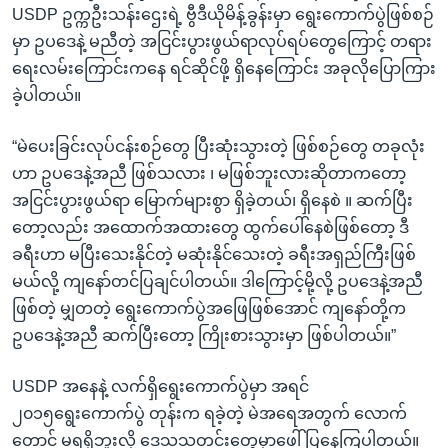
USDP ဥက္ကဦးသန်းဌေးရဲ့ ဗွီဒီယိုမိန့်ခွန်းမှာ ရွေးကောက်ပွဲဖြစ်စဉ်
မှာ ဥပဒေနဲ့ မညီတဲ့ အငြင်းပွားဖွယ်ရာလုပ်ရပ်တွေကြောင့် တရား
ရေးလမ်းကြောင်းကနေ ရင်ဆိုင်ဖို့ ရှိနေကြောင်း အခုလိုပြောကြား
ခဲ့ပါတယ်။
“မဲပေးခြင်းလုပ်ငန်းစဉ်တွေ ပြီးဆုံးသွားတဲ့ ဖြစ်စဉ်တွေ တခုလုံး
ဟာ ဥပဒေနဲ့အညီ ဖြစ်သလား ၊ မဖြစ်ဘူးလားဆိုတာကတော့
အငြင်းပွားဖွယ်ရာ မြောက်များစွာ ရှိခဲ့တယ်၊ ရှိနေစဲ ။ ဆက်ပြီး
တော့လည်း အထောက်အထားတွေ ထွက်ပေါ်နေစဲဖြစ်တော့ ဒီ
ခရီးဟာ မပြီးသေးနိုင်တဲ့ မဆုံးနိုင်သေးတဲ့ ခရီးအရှည်ကြီးဖြစ်
မယ်လို့ ကျနော်တင်ပြချင်ပါတယ်။ ဒါကြောင့်မို့လို့ ဥပဒေနဲ့အညီ
ဖြစ်တဲ့ မျှတတဲ့ ရွေးကောက်ပွဲအဖြေဖြစ်အောင် ကျနော်တို့က
ဥပဒေနဲ့အညီ ဆက်ပြီးတော့ ကြိုးစားသွားမှာ ဖြစ်ပါတယ်။”
USDP အနေနဲ့ လက်ရှိရွေးကောက်ပွဲမှာ အရင်
၂၀၁၅ရွေးကောက်ပွဲ တုန်းက ရခဲ့တဲ့ မဲအရေအတွက် လောက်
တောင် မရရှိဘူးလို့ ဒေသသတင်းတွေမှာဖေါ်ပြနေကြပါတယ်။