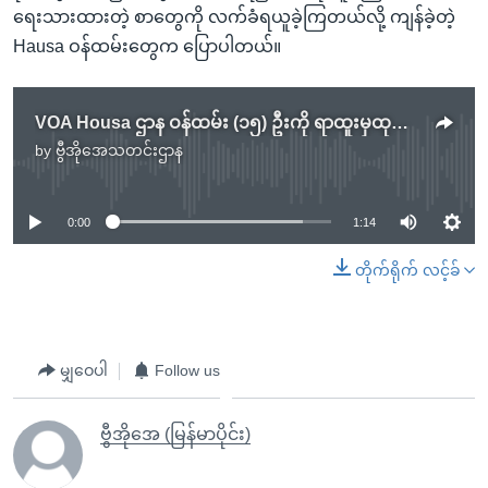
ရေးသားထားတဲ့ စာတွေကို လက်ခံရယူခဲ့ကြတယ်လို့ ကျန်ခဲ့တဲ့
Hausa ဝန်ထမ်းတွေက ပြောပါတယ်။
VOA Housa ဌာန ဝန်ထမ်း (၁၅) ဦးကို ရာထူးမှထုတ်ပယ်
by
ဗွီအိုအေသတင်းဌာန
No media source currently available
0:00
1:14
တိုက်ရိုက် လင့်ခ်
မျှဝေပါ
Follow us
ဗွီအိုအေ (မြန်မာပိုင်း)