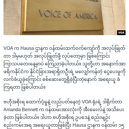
အ
သုတပဒေသာ အင်္ဂလိပ်စာ
ညွန်း
Learning English
စာမျက်နှာ
သို့
ဗွီအိုအေ လူမှုကွန်ယက်များ
ကျော်
ကြည့်
VOA က Hausa ဌာနက ဝန်ထမ်းထက်ဝက်ကျော်ကို အလုပ်ဖြုတ်
ရန်
ဘာသာစကားများ
တာ ဒါမှမဟုတ် အလုပ်ဖြုတ်ဖို့ လုပ်တော့မှာ ဖြစ်ကြောင်း
ရှာဖွေ
ကြာသပတေးနေ့မှာပဲ ကြေညာခဲ့ပါတယ်။ သူတို့ဟာ အနောက်အာ
ရန်
ဖရိကနိုင်ငံက နိုင်ငံခြားအရာရှိတဦးရဲ့ မလျှော်ကန်တဲ့ ငွေပေးမှုကို
နေရာ
လက်ခံယူခဲ့ကြောင်း စစ်ဆေးတွေ့ရှိခဲ့ပြီးတဲ့နောက် အရေးယူ ခံ
သို့
ကြရတာ ဖြစ်ပါတယ်။
ကျော်
ရန်
ဗဟိုအစိုးရ ထောက်ပံ့မှုနဲ့ လည်ပတ်နေတဲ့ VOA ရုံးရဲ့ ဒါရိုက်တာ
Amanda Bennett က ဝန်ထမ်းအားလုံးကို အီးမေးလ်နဲ့ အသိပေး
ခဲ့တာ ဖြစ်ပါတယ်။ ဒါဟာ ဗဟိုအစိုးရ ဥပဒေနဲ့ စည်းမျဉ်း
စည်းကမ်းအရ အရေးယူတာဖြစ်ပြီး Hausa ဌာနက ဝန်ထမ်း ၁၅