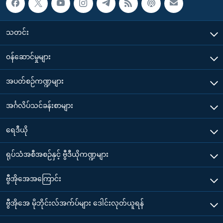
သတင်း
၀န်ဆောင်မှုများ
အပတ်စဉ်ကဏ္ဍများ
အင်္ဂလိပ်သင်ခန်းစာများ
ရေဒီယို
ရုပ်သံအစီအစဉ်နှင့် ဗွီဒီယိုကဏ္ဍများ
ဗွီအိုအေအကြောင်း
ဗွီအိုအေ မိုဘိုင်းလ်အက်ပ်များ ဒေါင်းလုတ်ယူရန်