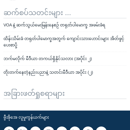
ဆက်စပ်သတင်းများ ...
VOA နဲ့ ဆက်သွယ်မေးမြန်းနေစဉ် တရုတ်ပါမောက္ခ အဖမ်းခံရ
ထိန်းသိမ်းခံ တရုတ်ပါမောက္ခအတွက် ကျောင်းသားဟောင်းများ အိတ်ဖွင့်
ပေးစာပို့
ဘက်မလိုက် မီဒီယာ တကယ်ရှိနိုင်သလား (အပိုင်း ၂)
တိုးတက်နေတဲ့နည်းပညာနဲ့ သတင်းမီဒီယာ အပိုင်း (၂)
အခြားဖတ်ရှုစရာများ
ဗွီအိုအေ လူမှုကွန်ယက်များ