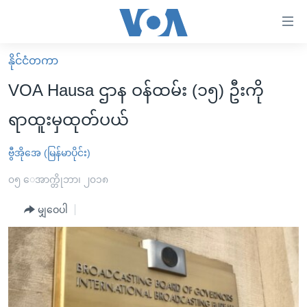
သုံး
ရ
လွယ်ကူ
နိုင်ငံတကာ
မူလစာမျက်နှာ
စေ
VOA Hausa ဌာန ဝန်ထမ်း (၁၅) ဦးကို
မြန်မာ
သည့်
ရာထူးမှထုတ်ပယ်
ကမ္ဘာ့သတင်းများ
Link
ဗွီဒီယို
နိုင်ငံတကာ
ဗွီအိုအေ (မြန်မာပိုင်း)
များ
သတင်းလွတ်လပ်ခွင့်
အမေရိကန်
၀၅ ေအာက္တိုဘာ၊ ၂၀၁၈
ပင်မ
ရပ်ဝန်းတခု လမ်းတခု အလွန်
တရုတ်
အကြောင်းအရာ
မျှဝေပါ
သို့
အင်္ဂလိပ်စာလေ့လာမယ်
အစ္စရေး-ပါလက်စတိုင်း
ကျော်
အပတ်စဉ်ကဏ္ဍများ
အမေရိကန်သုံးအီဒီယံ
ကြည့်
ရေဒီယိုနှင့်ရုပ်သံ အချက်အလက်များ
မကြေးမုံရဲ့ အင်္ဂလိပ်စာ
ရေဒီယို
ရန်
ပင်မ
ရေဒီယို/တီဗွီအစီအစဉ်
ရုပ်ရှင်ထဲက အင်္ဂလိပ်စာ
တီဗွီ