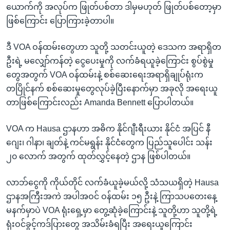
ယောက်ကို အလုပ်က ဖြုတ်ပစ်တာ ဒါမှမဟုတ် ဖြုတ်ပစ်တော့မှာ
ဖြစ်ကြောင်း ပြောကြားခဲ့တာပါ။
ဒီ VOA ဝန်ထမ်းတွေဟာ သူတို့ သတင်းယူတဲ့ ဒေသက အရာရှိတ
ဦးရဲ့ မလျှော်ကန်တဲ့ ငွေပေးမှုကို လက်ခံရယူခဲ့ကြောင်း စွပ်စွဲမှု
တွေအတွက် VOA ဝန်ထမ်းနဲ့ စစ်ဆေးရေးအရာရှိချုပ်ရုံးက
တပြိုင်နက် စစ်ဆေးမှုတွေလုပ်ခဲ့ပြီးနောက်မှာ အခုလို အရေးယူ
တာဖြစ်ကြောင်းလည်း Amanda Bennett ပြောပါတယ်။
VOA က Hausa ဌာနဟာ အဓိက နိုင်ဂျီးရီးယား နိုင်ငံ အပြင် နီ
ဂျေး၊ ဂါနာ၊ ချတ်နဲ့ ကင်မရွန်း နိုင်ငံတွေက ပြည်သူပေါင်း သန်း
၂၀ လောက် အတွက် ထုတ်လွှင့်နေတဲ့ ဌာန ဖြစ်ပါတယ်။
လာဘ်ငွေကို ကိုယ်တိုင် လက်ခံယူခဲ့မယ်လို့ သံသယရှိတဲ့ Hausa
ဌာနအကြီးအကဲ အပါအဝင် ဝန်ထမ်း ၁၅ ဦးနဲ့ ကြာသပတေးနေ့
မနက်မှာပဲ VOA ရုံးရှေ့မှာ တွေ့ဆုံခဲ့ကြောင်းနဲ့ သူတို့ဟာ သူတို့ရဲ့
ရုံးဝင်ခွင့်ကဒ်ပြားတွေ အသိမ်းခံရပြီး အရေးယူကြောင်း