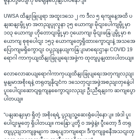
မူနာတို့ဖတျကို စီစဈနတေုနျးပါပဲနောျ။”
UWSA ထိနျးခြုပျရာ အထူးဒသေ ၂ က ဒီလ ၅ ရကျနေ့အထိ ပ
နျဆနျးမွို့မှာ အတညျပွုလူနာ ၃၅ ယောကျ၊ မိုငျးပေါကျမွို့မှာ
၁၀၃ ယောကျ၊ ဟိုတောငျးမွို့မှာ ၇ယောကျ၊ မိုငျးဖနြျမွို့မှာ ၈
ယောကျ စုစုပေါငျး ၁၅၃ ယောကျတှေ့ရှိထားကွောငျးနဲ့ အသအေ
ပြောကျမရှိကွောငျး ဝပွညျနယျကနြျးမာရေးဌာန၊ COVID 19
ရောဂါ ကာကှယျထိနျးခြုပျရေးအဖှဲ့က ထုတျပွနျထားပါတယျ။
လောလောဆယျရောဂါကာကှယျထိနျးခြုပျရေးအတှကျလညျး
မွနျမာအစိုးရနဲ့ တရုတျနိုငျငံက ဒသေတှငျးအဖှဲ့အစညျးတှနေဲ့ပါ
ပူးပေါငျးဆောငျရှကျနကွေောငျးလညျး ဦးညီရနျးက ဆကျပွော
ပါတယျ။
“ပနျဆနျးမှာ ရှိတဲ့ အစိုးရရဲ့ ပွညျသူ့ဆေးရုံပေါ့နောျ။ အဲဒါ ပူး
ပေါငျးမှုတှေ ရှိပါတယျ။ ကနြောျတို့ ၀ အဖှဲ့နဲ့။ ပွီးတော့ ဒီ တရု
တျပွညျဘကျခွမျးက အရပျဘကျရော၊ ဒီကွကျခွနေီအသငျးတှ