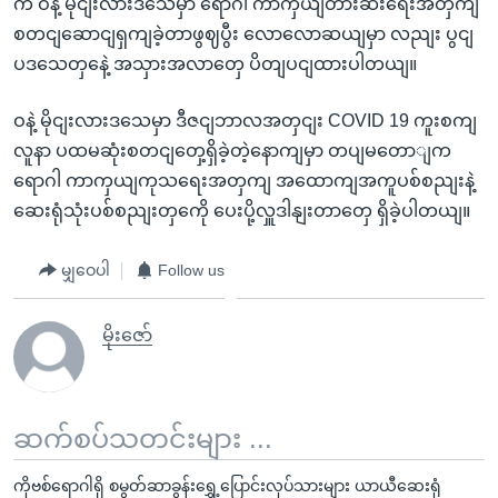
က ဝနဲ့ မိုငျးလားဒသေမှာ ရောဂါ ကာကှယျတားဆီးရေးအတှကျ
စတငျဆောငျရှကျခဲ့တာဖွဈပွီး လောလောဆယျမှာ လညျး ပွငျ
ပဒသေတှနေဲ့ အသှားအလာတှေ ပိတျပငျထားပါတယျ။
ဝနဲ့ မိုငျးလားဒသေမှာ ဒီဇငျဘာလအတှငျး COVID 19 ကူးစကျ
လူနာ ပထမဆုံးစတငျတှေ့ရှိခဲ့တဲ့နောကျမှာ တပျမတောျက
ရောဂါ ကာကှယျကုသရေးအတှကျ အထောကျအကူပစ်စညျးနဲ့
ဆေးရုံသုံးပစ်စညျးတှကေို ပေးပို့လှူဒါနျးတာတှေ ရှိခဲ့ပါတယျ။
မျှဝေပါ
Follow us
မိုးဇော်
ဆက်စပ်သတင်းများ ...
ကိုဗစ်ရောဂါရှိ စမွတ်ဆာခွန်းရွှေ့ပြောင်းလုပ်သားများ ယာယီဆေးရုံ