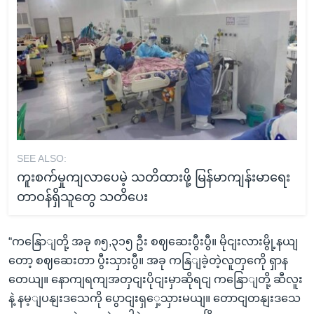
SEE ALSO:
ကူးစက်မှုကျလာပေမဲ့ သတိထားဖို့ မြန်မာကျန်းမာရေး
တာဝန်ရှိသူတွေ သတိပေး
“ကနြောျတို့ အခု ၈၅,၃၁၅ ဦး စဈဆေးပွီးပွီ။ မိုငျးလားမွို့နယျ
တော့ စဈဆေးတာ ပွီးသှားပွီ။ အခု ကနြျခဲ့တဲ့လူတှကေို ရှာန
တေယျ။ နောကျရကျအတှငျးပိုငျးမှာဆိုရငျ ကနြောျတို့ ဆီလူး
နဲ့ နမ့ျပနျးဒသေကို ပွောငျးရှှေ့သှားမယျ။ တောငျတနျးဒသေ