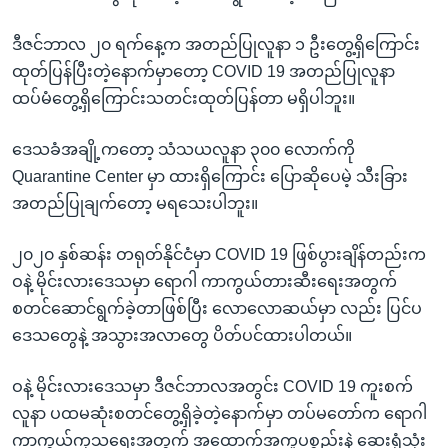
ဒီဇင်ဘာလ ၂၀ ရက်နေ့က အတည်ပြုလူနာ ၁ ဦးတွေ့ရှိကြောင်း
ထုတ်ပြန်ပြီးတဲ့နောက်မှာတော့ COVID 19 အတည်ပြုလူနာ
ထပ်မံတွေ့ရှိကြောင်းသတင်းထုတ်ပြန်တာ မရှိပါဘူး။
ဒေသခံအချို့ကတော့ သံသယလူနာ ၃၀၀ လောက်ကို
Quarantine Center မှာ ထားရှိကြောင်း ပြောဆိုပေမဲ့ သီးခြား
အတည်ပြုချက်တော့ မရသေးပါဘူး။
၂၀၂၀ နှစ်ဆန်း တရုတ်နိုင်ငံမှာ COVID 19 ဖြစ်ပွားချိန်တည်းက
ဝနဲ့ မိုင်းလားဒေသမှာ ရောဂါ ကာကွယ်တားဆီးရေးအတွက်
စတင်ဆောင်ရွက်ခဲ့တာဖြစ်ပြီး လောလောဆယ်မှာ လည်း ပြင်ပ
ဒေသတွေနဲ့ အသွားအလာတွေ ပိတ်ပင်ထားပါတယ်။
ဝနဲ့ မိုင်းလားဒေသမှာ ဒီဇင်ဘာလအတွင်း COVID 19 ကူးစက်
လူနာ ပထမဆုံးစတင်တွေ့ရှိခဲ့တဲ့နောက်မှာ တပ်မတော်က ရောဂါ
ကာကွယ်ကုသရေးအတွက် အထောက်အကူပစ္စည်းနဲ့ ဆေးရုံသုံး