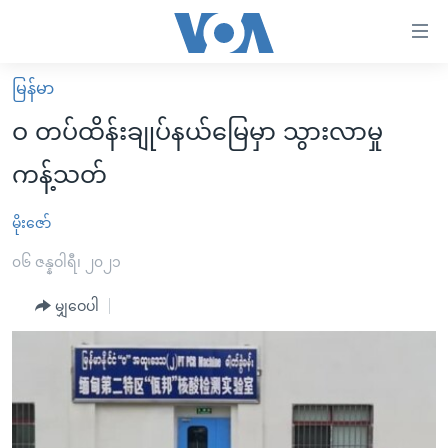
သုံး
ရ
လွယ်ကူ
မြန်မာ
မူလစာမျက်နှာ
စေ
ဝ တပ်ထိန်းချုပ်နယ်မြေမှာ သွားလာမှု
မြန်မာ
သည့်
ကန့်သတ်
ကမ္ဘာ့သတင်းများ
Link
ဗွီဒီယို
နိုင်ငံတကာ
မိုးဇော်
များ
သတင်းလွတ်လပ်ခွင့်
အမေရိကန်
၀၆ ဇန္နဝါရီ၊ ၂၀၂၁
ပင်မ
ရပ်ဝန်းတခု လမ်းတခု အလွန်
တရုတ်
အကြောင်းအရာ
မျှဝေပါ
သို့
အင်္ဂလိပ်စာလေ့လာမယ်
အစ္စရေး-ပါလက်စတိုင်း
ကျော်
အပတ်စဉ်ကဏ္ဍများ
အမေရိကန်သုံးအီဒီယံ
ကြည့်
ရေဒီယိုနှင့်ရုပ်သံ အချက်အလက်များ
မကြေးမုံရဲ့ အင်္ဂလိပ်စာ
ရေဒီယို
ရန်
ပင်မ
ရေဒီယို/တီဗွီအစီအစဉ်
ရုပ်ရှင်ထဲက အင်္ဂလိပ်စာ
တီဗွီ