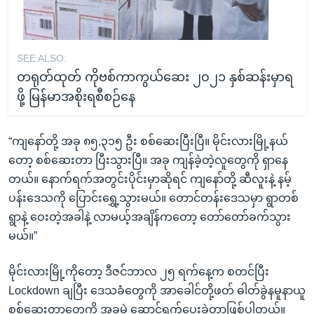
SEE ALSO:
တရုတ်ထုတ် ကိုဗစ်ကာကွယ်ဆေး ၂၀၂၁ နှစ်ဆန်းမှာရ
ဖို့ မြန်မာအစိုးရစီစဉ်နေ
“ကျနော်တို့ အခု ၈၅,၃၁၅ ဦး စစ်ဆေးပြီးပြီ။ မိုင်းလားမြို့နယ်
တော့ စစ်ဆေးတာ ပြီးသွားပြီ။ အခု ကျန်ခဲ့တဲ့လူတွေကို ရှာနေ
တယ်။ နောက်ရက်အတွင်းပိုင်းမှာဆိုရင် ကျနော်တို့ ဆီလူးနဲ့ နမ့်
ပန်းဒေသကို ပြောင်းရွှေ့သွားမယ်။ တောင်တန်းဒေသမှာ ရွာတစ်
ရွာနဲ့ ဝေးတဲ့အခါနဲ့ လာမယ့်အချိန်ကတော့ တော်တော်ခက်သွား
မယ်။”
မိုင်းလားမြို့ကိုတော့ ဒီဇင်ဘာလ ၂၅ ရက်နေ့က စတင်ပြီး
Lockdown ချပြီး ဒေသခံတွေကို အာခေါင်တို့ဖတ် ဓါတ်ခွဲနမူနာယူ
စစ်ဆေးတာတွေကို အခမဲ့ ဆောင်ရွက်ပေးခဲ့တာဖြစ်ပါတယ်။