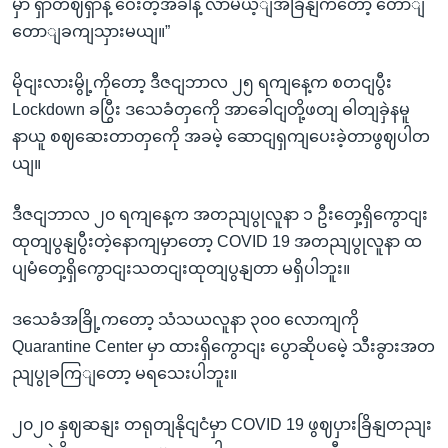
မှာ ရှာတဈရှာနဲ့ ဝေးတဲ့အခါနဲ့ လာမယ့ျအခြိနျကတော့ တောျ
တောျခကျသှားမယျ။”
မိုငျးလားမွို့ကိုတော့ ဒီဇငျဘာလ ၂၅ ရကျနေ့က စတငျပွီး
Lockdown ခပြွီး ဒသေခံတှကေို အာခေါငျတို့ဖတျ ဓါတျခှဲနမူ
နာယူ စဈဆေးတာတှကေို အခမဲ့ ဆောငျရှကျပေးခဲ့တာဖွဈပါတ
ယျ။
ဒီဇငျဘာလ ၂၀ ရကျနေ့က အတညျပွုလူနာ ၁ ဦးတှေ့ရှိကွောငျး
ထုတျပွနျပွီးတဲ့နောကျမှာတော့ COVID 19 အတညျပွုလူနာ ထ
ပျမံတှေ့ရှိကွောငျးသတငျးထုတျပွနျတာ မရှိပါဘူး။
ဒသေခံအခြို့ကတော့ သံသယလူနာ ၃၀၀ လောကျကို
Quarantine Center မှာ ထားရှိကွောငျး ပွောဆိုပမေဲ့ သီးခွားအတ
ညျပွုခကြျတော့ မရသေးပါဘူး။
၂၀၂၀ နှဈဆနျး တရုတျနိုငျငံမှာ COVID 19 ဖွဈပှားခြိနျတညျး