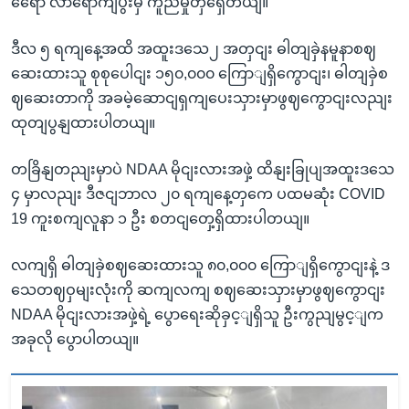
ရေော လာရောကျပွီးမှ ကူညီမှုတှရှေိတယျ။”
ဒီလ ၅ ရကျနေ့အထိ အထူးဒသေ၂ အတှငျး ဓါတျခှဲနမူနာစဈ
ဆေးထားသူ စုစုပေါငျး ၁၅၀,၀၀၀ ကြောျရှိကွောငျး၊ ဓါတျခှဲစ
ဈဆေးတာကို အခမဲ့ဆောငျရှကျပေးသှားမှာဖွဈကွောငျးလညျး
ထုတျပွနျထားပါတယျ။
တခြိနျတညျးမှာပဲ NDAA မိုငျးလားအဖှဲ့ ထိနျးခြုပျအထူးဒသေ
၄ မှာလညျး ဒီဇငျဘာလ ၂၀ ရကျနေ့တှကေ ပထမဆုံး COVID
19 ကူးစကျလူနာ ၁ ဦး စတငျတှေ့ရှိထားပါတယျ။
လကျရှိ ဓါတျခှဲစဈဆေးထားသူ ၈၀,၀၀၀ ကြောျရှိကွောငျးနဲ့ ဒ
သေတဈဝှမျးလုံးကို ဆကျလကျ စဈဆေးသှားမှာဖွဈကွောငျး
NDAA မိုငျးလားအဖှဲ့ရဲ့ ပွောရေးဆိုခှင့ျရှိသူ ဦးကွညျမွင့ျက
အခုလို ပွောပါတယျ။