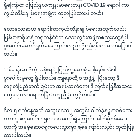
ရှိကြောင်း ဝပြည်နယ်ကျန်းမာရေးဌာန၊ COVID 19 ရောဂါ ကာ
ကွယ်ထိန်းချုပ်ရေးအဖွဲ့က ထုတ်ပြန်ထားပါတယ်။
လောလောဆယ် ရောဂါကာကွယ်ထိန်းချုပ်ရေးအတွက်လည်း
မြန်မာအစိုးရနဲ့ တရုတ်နိုင်ငံက ဒေသတွင်းအဖွဲ့အစည်းတွေနဲ့ပါ
ပူးပေါင်းဆောင်ရွက်နေကြောင်းလည်း ဦးညီရန်းက ဆက်ပြောပါ
တယ်။
“ပန်ဆန်းမှာ ရှိတဲ့ အစိုးရရဲ့ ပြည်သူ့ဆေးရုံပေါ့နော်။ အဲဒါ
ပူးပေါင်းမှုတွေ ရှိပါတယ်။ ကျနော်တို့ ၀ အဖွဲ့နဲ့။ ပြီးတော့ ဒီ
တရုတ်ပြည်ဘက်ခြမ်းက အရပ်ဘက်ရော၊ ဒီကြက်ခြေနီအသင်း
တွေရော လာရောက်ပြီးမှ ကူညီမှုတွေရှိတယ်။”
ဒီလ ၅ ရက်နေ့အထိ အထူးဒေသ၂ အတွင်း ဓါတ်ခွဲနမူနာစစ်ဆေး
ထားသူ စုစုပေါင်း ၁၅၀,၀၀၀ ကျော်ရှိကြောင်း၊ ဓါတ်ခွဲစစ်ဆေး
တာကို အခမဲ့ဆောင်ရွက်ပေးသွားမှာဖြစ်ကြောင်းလည်း ထုတ်ပြန်
ထားပါတယ်။