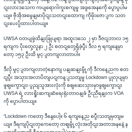
ငျးလားဒသေက ကပျရောဂါကူးစကျမှု အခွအေနကေို ပွောပွပါမ
ယျ။ ဗှီအိုအမွေနျမာပိုငျးသတငျးထောကျ ကိုမိုးဇောျက သတ
ငျးပေးပို့ထားပါတယျ။
UWSA ဝတပျဖှဲ့ထိနျးခြုပျရာ အထူးဒသေ ၂ မှာ ဒီဇငျဘာလ ၁၅
ရကျက ပိုးတှေ့လူနာ ၂ ဦး စတငျတှေ့ရှိခဲ့ပွီး ဒီလ ၅ ရကျနေ့မှာ
တော့ ၁၅၃ ဦးထိ မွင့ျတကျလာတာပါ။
ဒီလို မွင့ျတကျလာတဲ့နောကျ ပနျဆနျးမွို့ကို ဒီကနေ့ညက စတ
ငျပွီး အသှားအလာပိတျပငျကန့ျသတျမှု Lockdown ပွုလုပျမှာ
ဖွဈကွောငျး၊ ပွညျသူအားလုံးကို စဈဆေးသှားမှာဖွဈကွောငျး
UWSA ရဲ့ လားရှိုးဆကျဆံရေးရုံးတာဝနျခံ ဦးညီရနျးက VOA
ကို ပွောပါတယျ။
“Lockdown ကတော့ ဒီနေ့ပေါ့။ ၆ ရကျနေ့ည စပွီးသတျမှတျမ
ယျ။ ဒီရကျပိုငျးတှကေတော့ တဈမွို့လုံးအတိုငျးအတာအနနေဲ့ န