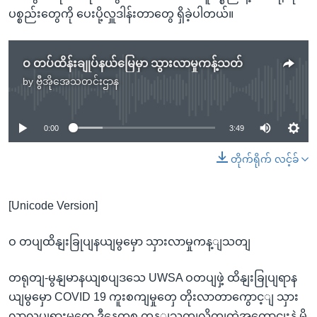
ပစ္စည်းတွေကို ပေးပို့လှူဒါန်းတာတွေ ရှိခဲ့ပါတယ်။
ဝ တပ်ထိန်းချုပ်နယ်မြေမှာ သွားလာမှုကန့်သတ်
by
ဗွီအိုအေသတင်းဌာန
No media source currently available
0:00
3:49
တိုက်ရိုက် လင့်ခ်
[Unicode Version]
ဝ တပျထိနျးခြုပျနယျမွမှော သှားလာမှုကန့ျသတျ
တရုတျ-မွနျမာနယျစပျဒသေ UWSA ဝတပျဖှဲ့ ထိနျးခြုပျရာန
ယျမွမှော COVID 19 ကူးစကျမှုတှေ တိုးလာတာကွောင့ျ သှား
လာလှုပျရှားမှုတှေ ဒီနေ့ကစ ကန့ျသတျလိုကျတဲ့အကွောငျးနဲ့ မို