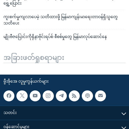
ရွှေ့ပြောင်း
ကူးစက်မှုကျလာပေမဲ့ သတိထားဖို့ မြန်မာကျန်းမာရေးတာဝန်ရှိသူတွေ
သတိပေး
မျိုးဗီဇပြောင်းကိုရိုနာဗိုင်းရပ်စ် စီစစ်မှုတွေ မြန်မာလုပ်ဆောင်နေ
အခြားဖတ်ရှုစရာများ
ဗွီအိုအေ လူမှုကွန်ယက်များ
သတင်း
၀န်ဆောင်မှုများ