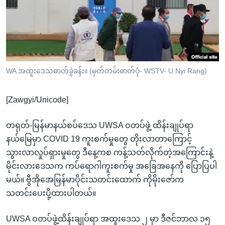
အ
သုတပဒေသာ အင်္ဂလိပ်စာ
ညွန်း
Learning English
စာမျက်နှာ
သို့
ဗွီအိုအေ လူမှုကွန်ယက်များ
ကျော်
ကြည့်
WA အထူးဒေသဓာတ်ခွဲခန်း။ (မှတ်တမ်းဓာတ်ပုံ- WSTV- U Nyi Rang)
ရန်
ဘာသာစကားများ
ရှာဖွေ
[Zawgyi/Unicode]
ရန်
နေရာ
တရုတ်-မြန်မာနယ်စပ်ဒေသ UWSA ဝတပ်ဖွဲ့ ထိန်းချုပ်ရာ
သို့
နယ်မြေမှာ COVID 19 ကူးစက်မှုတွေ တိုးလာတာကြောင့်
ကျော်
သွားလာလှုပ်ရှားမှုတွေ ဒီနေ့ကစ ကန့်သတ်လိုက်တဲ့အကြောင်းနဲ့
ရန်
မိုင်းလားဒေသက ကပ်ရောဂါကူးစက်မှု အခြေအနေကို ပြောပြပါ
မယ်။ ဗွီအိုအေမြန်မာပိုင်းသတင်းထောက် ကိုမိုးဇော်က
သတင်းပေးပို့ထားပါတယ်။
UWSA ဝတပ်ဖွဲ့ထိန်းချုပ်ရာ အထူးဒေသ ၂ မှာ ဒီဇင်ဘာလ ၁၅