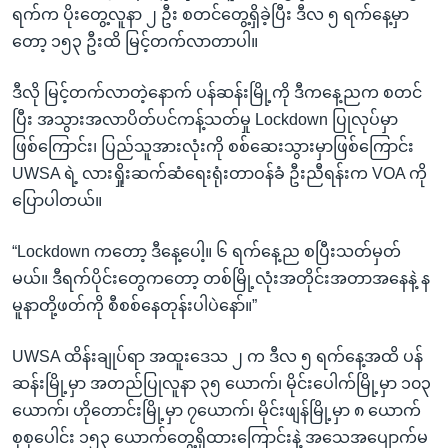
ရက်က ပိုးတွေ့လူနာ ၂ ဦး စတင်တွေ့ရှိခဲ့ပြီး ဒီလ ၅ ရက်နေ့မှာ
တော့ ၁၅၃ ဦးထိ မြင့်တက်လာတာပါ။
ဒီလို မြင့်တက်လာတဲ့နောက် ပန်ဆန်းမြို့ကို ဒီကနေ့ညက စတင်
ပြီး အသွားအလာပိတ်ပင်ကန့်သတ်မှု Lockdown ပြုလုပ်မှာ
ဖြစ်ကြောင်း၊ ပြည်သူအားလုံးကို စစ်ဆေးသွားမှာဖြစ်ကြောင်း
UWSA ရဲ့ လားရှိုးဆက်ဆံရေးရုံးတာဝန်ခံ ဦးညီရန်းက VOA ကို
ပြောပါတယ်။
“Lockdown ကတော့ ဒီနေ့ပေါ့။ ၆ ရက်နေ့ည စပြီးသတ်မှတ်
မယ်။ ဒီရက်ပိုင်းတွေကတော့ တစ်မြို့လုံးအတိုင်းအတာအနေနဲ့ န
မူနာတို့ဖတ်ကို စီစစ်နေတုန်းပါပဲနော်။”
UWSA ထိန်းချုပ်ရာ အထူးဒေသ ၂ က ဒီလ ၅ ရက်နေ့အထိ ပန်
ဆန်းမြို့မှာ အတည်ပြုလူနာ ၃၅ ယောက်၊ မိုင်းပေါက်မြို့မှာ ၁၀၃
ယောက်၊ ဟိုတောင်းမြို့မှာ ၇ယောက်၊ မိုင်းဖျန်မြို့မှာ ၈ ယောက်
စုစုပေါင်း ၁၅၃ ယောက်တွေ့ရှိထားကြောင်းနဲ့ အသေအပျောက်မ