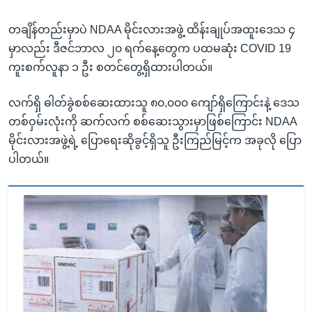
တချိန်တည်းမှာပဲ NDAA မိုင်းလားအဖွဲ့ ထိန်းချုပ်အထူးဒေသ ၄
မှာလည်း ဒီဇင်ဘာလ ၂၀ ရက်နေ့တွေက ပထမဆုံး COVID 19
ကူးစက်လူနာ ၁ ဦး စတင်တွေ့ရှိထားပါတယ်။
လက်ရှိ ဓါတ်ခွဲစစ်ဆေးထားသူ ၈၀,၀၀၀ ကျော်ရှိကြောင်းနဲ့ ဒေသ
တစ်ဝှမ်းလုံးကို ဆက်လက် စစ်ဆေးသွားမှာဖြစ်ကြောင်း NDAA
မိုင်းလားအဖွဲ့ရဲ့ ပြောရေးဆိုခွင့်ရှိသူ ဦးကြည်မြင့်က အခုလို ပြော
ပါတယ်။