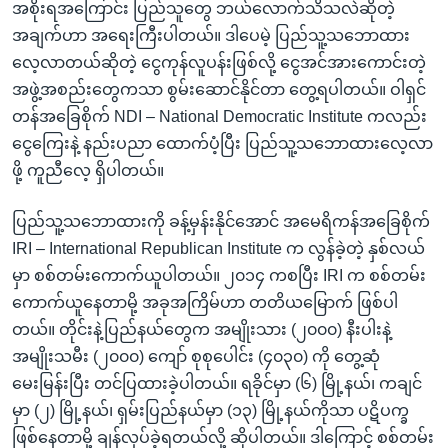
အစိုးရအကြောင်း ပြည်သူတွေ ဘယ်လောက်သိသလဲဆိုတဲ့
အချက်ဟာ အရေးကြီးပါတယ်။ ဒါပေမဲ့ ပြည်သူ့သဘောထား
လေ့လာတယ်ဆိုတဲ့ ငွေကုန်လူပန်းဖြစ်လို့ ငွေအင်အားကောင်းတဲ့
အဖွဲ့အစည်းတွေကသာ စွမ်းဆောင်နိုင်တာ တွေ့ရပါတယ်။ ဝါရှင်
တန်အခြေစိုက် NDI – National Democratic Institute ကလည်း
ငွေကြေးနဲ့ နည်းပညာ ထောက်ပံ့ပြီး ပြည်သူ့သဘောထားလေ့လာ
ဖို့ ကူညီလေ့ ရှိပါတယ်။
ပြည်သူ့သဘောထားကို ခန့်မှန်းနိုင်အောင် အမေရိကန်အခြေစိုက်
IRI – International Republican Institute က လွန်ခဲ့တဲ့ နှစ်လယ်
မှာ စစ်တမ်းကောက်ယူပါတယ်။ ၂၀၁၄ ကစပြီး IRI က စစ်တမ်း
ကောက်ယူနေတာမို့ အခုအကြိမ်ဟာ တတိယမြောက် ဖြစ်ပါ
တယ်။ တိုင်းနဲ့ပြည်နယ်တွေက အမျိုးသား (၂၀၀၀) နီးပါးနဲ့
အမျိုးသမီး (၂၀၀၀) ကျော် စုစုပေါင်း (၄၀၃၀) ကို တွေ့ဆုံ
မေးမြန်းပြီး တင်ပြထားခဲ့ပါတယ်။ ရခိုင်မှာ (၆) မြို့နယ်၊ ကချင်
မှာ (၂) မြို့နယ်၊ ရှမ်းပြည်နယ်မှာ (၁၃) မြို့နယ်ကိုသာ ပဋိပက္ခ
ဖြစ်နေတာမို့ ချန်လှပ်ခဲ့ရတယ်လို့ ဆိုပါတယ်။ ဒါကြောင့် စစ်တမ်း