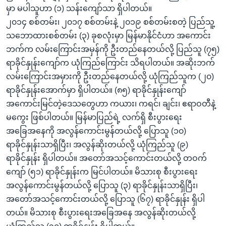
မှာ မပါသူဟာ (၁) သန်းကျော်သာ ရှိပါတယ်။
၂၀၁၄ စစ်တမ်း၊ ၂၀၁၇ စစ်တမ်းနဲ့ ၂၀၁၉ စစ်တမ်းစတဲ့ ပြည်သူ့
သဘောထားစစ်တမ်း (၃) ခုစလုံးမှာ မြန်မာနိုင်ငံဟာ အကောင်း
ဘက်က လမ်းကြောင်းအမှန်ကို ဦးတည်နေတယ်လို့ ပြည်သူ (၇၅)
ရာခိုင်နှုန်းကျော်က ယုံကြည်ကြောင်း သိရပါတယ်။ အဆိုးဘက်
လမ်းကြောင်းအမှားကို ဦးတည်နေတယ်လို့ ယုံကြည်သူက (၂၀)
ရာခိုင်နှုန်းအောက်မှာ ရှိပါတယ်။ (၈၅) ရာခိုင်နှုန်းကျော်
အကောင်းမြင်တဲ့ဒေသတွေဟာ ကယား၊ ကရင်၊ ချင်း၊ ဧရာဝတီနဲ့
မကွေး ဖြစ်ပါတယ်။ မြန်မာပြည်ရဲ့ လက်ရှိ စီးပွားရေး
အခြေအနေကို အလွန်ကောင်းမွန်တယ်လို့ ပြောသူ (၁၀)
ရာခိုင်နှုန်းသာရှိပြီး၊ အလွန်ဆိုးတယ်လို့ ယုံကြည်သူ (၉)
ရာခိုင်နှုန်း ရှိပါတယ်။ အတော်အသင့်ကောင်းတယ်လို့ တဝက်
ကျော် (၅၁) ရာခိုင်နှုန်းက မြင်ပါတယ်။ မိသားစု စီးပွားရေး
အလွန်ကောင်းမွန်တယ်လို့ ပြောသူ (၃) ရာခိုင်နှုန်းသာရှိပြီး၊
အတော်အသင့်ကောင်းတယ်လို့ ပြောသူ (၆၇) ရာခိုင်နှုန်း ရှိပါ
တယ်။ မိသားစု စီးပွားရေးအခြေအနေ အလွန်ဆိုးတယ်လို့