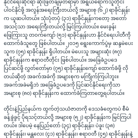
နိုင်ငံရေးဆိုင်ရာ ဆုံးဖြတ်ချမှတ်ရာမှာ အရွယ်ရောက်သူတိုင်း
ပါဝင်နိုင်ဖို့ အလွန်အရေးကြီးတယ်လို့ အများစု (၆၂) ရာခိုင်နှုန်း
က ယူဆပါတယ်။ သုံးပုံတပုံ (၃၁) ရာခိုင်နှုန်းကတော့ အတော်
အသင့်သာ အရေးကြီးတယ်လို့ မြင်ကြပါတယ်။ မေးခွန်း
ဖြေကြားသူ တဝက်ကျော် (၅၁) ရာခိုင်နှုန်းဟာ နိုင်ငံရေးပါတီကို
ထောက်ခံသူတွေ ဖြစ်ပါတယ်။ ၂၀၁၅ ရွေးကောက်ပွဲမှ ဆန္ဒမဲပေး
သူက (၇၅) ရာခိုင်နှုန်း ရှိပါတယ်။ မဲပေးသူ အများဆုံး (၈၇)
ရာခိုင်နှုန်းက ဧရာဝတီတိုင်း ဖြစ်ပါတယ်။ အခြေခံဥပဒေ
ပြင်ဆင်ဖို့ လွှတ်တော်မှာ (၇၅) ရာခိုင်နှုန်းကျော် ထောက်ခံဖို့ လို
တယ်ဆိုတဲ့ အခက်အခဲကို အများစုက မကြိုက်ကြပါဘူး။
အခက်အခဲမရှိဘဲ အခြေခံဥပဒေကို ပြင်ဆင်နိုင်ရေးကိုသာ
အများစု (၈၀) ရာခိုင်နှုန်းက ထောက်ခံကြတာတွေ့ရပါတယ်။
တိုင်းနဲ့ပြည်နယ်က ထွက်တဲ့သယံဇာတကို ဒေသခံတွေကပဲ စီမံ
ခန့်ခွဲခွင့် ပိုရသင့်တယ်လို့ အများစု (၅၂) ရာခိုင်နှုန်းက မြင်ကြပါ
တယ်။ ဒါပေမဲ့ နေပြည်တော် (၃၄) ရာခိုင်နှုန်း၊ ပဲခူး (၃၈)
ရာခိုင်နှုန်း၊ မန္တလေး (၄၁) ရာခိုင်နှုန်း၊ ဧရာဝတီ (၄၅) ရာခိုင်နှုန်းနဲ့