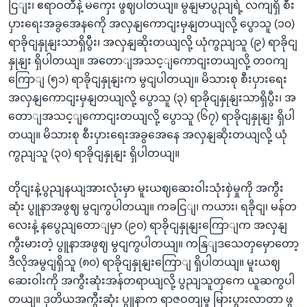
ငြျး၊ ဧရာဝတီနဲ့ မကှေး ဖွဈပါတယျ။ မွနျမာပွညျရဲ့ လကျရှိ စီး
ပှားရေးအခွအေနကေို အလှနျကောငျးမှနျတယျလို့ ပွောသူ (၁၀)
ရာခိုငျနှုနျးသာရှိပွီး၊ အလှနျဆိုးတယျလို့ ယုံကွညျသူ (၉) ရာခိုငျ
နှုနျး ရှိပါတယျ။ အတောျအသင့ျကောငျးတယျလို့ တဝကျ
ကြောျ (၅၁) ရာခိုငျနှုနျးက မွငျပါတယျ။ မိသားစု စီးပှားရေး
အလှနျကောငျးမှနျတယျလို့ ပွောသူ (၃) ရာခိုငျနှုနျးသာရှိပွီး၊ အ
တောျအသင့ျကောငျးတယျလို့ ပွောသူ (၆၇) ရာခိုငျနှုနျး ရှိပါ
တယျ။ မိသားစု စီးပှားရေးအခွအေနေ အလှနျဆိုးတယျလို့ ယုံ
ကွညျသူ (၃၀) ရာခိုငျနှုနျး ရှိပါတယျ။
တိုငျးနဲ့ပွညျနယျအားလုံးမှာ မူးယဈဆေးဝါးသုံးစှဲမှုကို အကွီး
ဆုံး ပွူနာအဖွဈ မွငျကွပါတယျ။ ကခငြျ၊ ကယား၊ ရခိုငျ၊ မန်တ
လေးနဲ့ နပွေညျတောျမှာ (၉၀) ရာခိုငျနှုနျးကြောျက အလှနျ
ကွီးမားတဲ့ ပွူနာအဖွဈ မွငျကွပါတယျ။ ကနြျဒသေတှမှောတော့
ဒီလိုအမွငျရှိသူ (၈၀) ရာခိုငျနှုနျးကြောျ ရှိပါတယျ။ မူးယဈ
ဆေးဝါးကို အကွီးဆုံးအန်တရာယျလို့ ပွညျသူတှကေ ယူဆကွပါ
တယျ။ ဒုတိယအကွီးဆုံး ပွူနာက ရာဇဝတျမှု မြားပွားလာတာ ဖွ