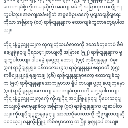
ထောကျခံဖို့ လိုတယျဆိုတဲ့ အခကျအခဲကို အမြားစုက မကွိုကျ
ကွပါဘူး။ အခကျအခဲမရှိဘဲ အခွခေံဥပဒကေို ပွငျဆငျနိုငျရေး
ကိုသာ အမြားစု (၈၀) ရာခိုငျနှုနျးက ထောကျခံကွတာတှေ့ရပါတ
ယျ။
တိုငျးနဲ့ပွညျနယျက ထှကျတဲ့သယံဇာတကို ဒသေခံတှကေပဲ စီမံ
ခန့ျခှဲခှင့ျ ပိုရသင့ျတယျလို့ အမြားစု (၅၂) ရာခိုငျနှုနျးက မွ
ငျကွပါတယျ။ ဒါပမေဲ့ နပွေညျတောျ (၃၄) ရာခိုငျနှုနျး၊ ပဲခူး
(၃၈) ရာခိုငျနှုနျး၊ မန်တလေး (၄၁) ရာခိုငျနှုနျး၊ ဧရာဝတီ (၄၅)
ရာခိုငျနှုနျးနဲ့ ရနျကုနျ (၄၆) ရာခိုငျနှုနျးမှာတော့ ထောကျခံသူ
က (၅၀) ရာခိုငျနှုနျးအောကျမှာသာ ရှိပါတယျ။ ပွညျနယျတှမှော
(၇၀) ရာခိုငျနှုနျးလောကျ ထောကျခံကွတာကို တှေ့ရပါတယျ။
တိုငျးနဲ့ပွညျနယျတှကေို ကိုယျပိုငျအုပျခြုပျခှင့ျ ပိုပေးသင့ျ
တယျလို့ မေးမွနျးခံသူ အမြားစု (၇၀) ရာခိုငျနှုနျးက ယူဆပါတ
ယျ။ ကိုယျပိုငျပွဌာနျးခှင့ျ အာဏာပိုပေးတာကို ကွိုကျတယျဆို
ပမေယ့ျ ဝနျကွီးခြုပျကိစ်စမှာတော့ တမြိုး ဖွဈနပေါတယျ။