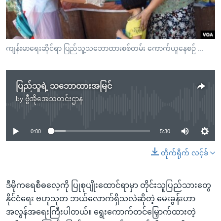
အ
သုတပဒေသာ အင်္ဂလိပ်စာ
ညွန်း
Learning English
စာမျက်နှာ
သို့
ဗွီအိုအေ လူမှုကွန်ယက်များ
ကျန်းမာရေးဆိုင်ရာ ပြည်သူ့သဘောထားစစ်တမ်း ကောက်ယူနေစဉ် ...
ကျော်
ကြည့်
ရန်
ပြည်သူရဲ့ သဘောထားအမြင်
ဘာသာစကားများ
ရှာဖွေ
by
ဗွီအိုအေသတင်းဌာန
No media source currently available
ရန်
နေရာ
0:00
5:30
သို့
ကျော်
တိုက်ရိုက် လင့်ခ်
ရန်
ဒီမိုကရေစီဓလေ့ကို ပြုစုပျိုးထောင်ရာမှာ တိုင်းသူပြည်သားတွေ
နိုင်ငံရေး ဗဟုသုတ ဘယ်လောက်ရှိသလဲဆိုတဲ့ မေးခွန်းဟာ
အလွန်အရေးကြီးပါတယ်။ ရွေးကောက်တင်မြှောက်ထားတဲ့