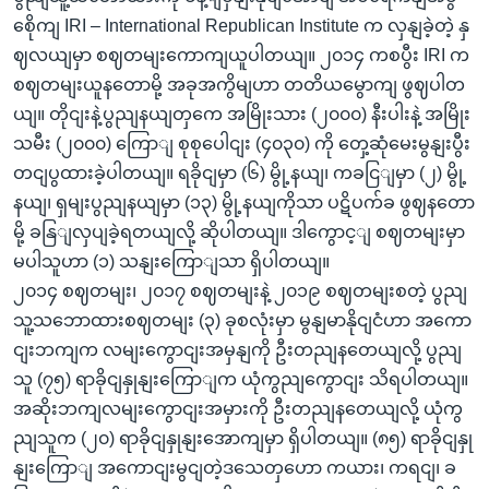
စေိုကျ IRI – International Republican Institute က လှနျခဲ့တဲ့ နှ
ဈလယျမှာ စဈတမျးကောကျယူပါတယျ။ ၂၀၁၄ ကစပွီး IRI က
စဈတမျးယူနတောမို့ အခုအကွိမျဟာ တတိယမွောကျ ဖွဈပါတ
ယျ။ တိုငျးနဲ့ပွညျနယျတှကေ အမြိုးသား (၂၀၀၀) နီးပါးနဲ့ အမြိုး
သမီး (၂၀၀၀) ကြောျ စုစုပေါငျး (၄၀၃၀) ကို တှေ့ဆုံမေးမွနျးပွီး
တငျပွထားခဲ့ပါတယျ။ ရခိုငျမှာ (၆) မွို့နယျ၊ ကခငြျမှာ (၂) မွို့
နယျ၊ ရှမျးပွညျနယျမှာ (၁၃) မွို့နယျကိုသာ ပဋိပက်ခ ဖွဈနတော
မို့ ခနြျလှပျခဲ့ရတယျလို့ ဆိုပါတယျ။ ဒါကွောင့ျ စဈတမျးမှာ
မပါသူဟာ (၁) သနျးကြောျသာ ရှိပါတယျ။
၂၀၁၄ စဈတမျး၊ ၂၀၁၇ စဈတမျးနဲ့ ၂၀၁၉ စဈတမျးစတဲ့ ပွညျ
သူ့သဘောထားစဈတမျး (၃) ခုစလုံးမှာ မွနျမာနိုငျငံဟာ အကော
ငျးဘကျက လမျးကွောငျးအမှနျကို ဦးတညျနတေယျလို့ ပွညျ
သူ (၇၅) ရာခိုငျနှုနျးကြောျက ယုံကွညျကွောငျး သိရပါတယျ။
အဆိုးဘကျလမျးကွောငျးအမှားကို ဦးတညျနတေယျလို့ ယုံကွ
ညျသူက (၂၀) ရာခိုငျနှုနျးအောကျမှာ ရှိပါတယျ။ (၈၅) ရာခိုငျနှု
နျးကြောျ အကောငျးမွငျတဲ့ဒသေတှဟော ကယား၊ ကရငျ၊ ခ