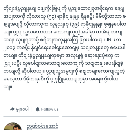
တိုငျးနဲ့ပွညျနယျ ဝနျကွီးခြုပျကို ပွညျထောငျစုအစိုးရက ခန့ျ
အပျတာကို လိုလားသူ (၅၃) ရာခိုငျနှုနျး ရှိနပွေီး မိမိတို့ဘာသာ ခ
န့ျအပျဖို့ လိုလားသူက လူနညျးစု (၃၉) ရာခိုငျနှုနျး ဖွဈနပေါတ
ယျ။ ပွညျသူ့သဘောထား ကောကျယူတဲ့အခါမှာ တအိမျတကျ
ဆငျး လုပျရတာမို့ စရိတျအကုနျအကြ မြားပါတယျ။ IRI ဟာ
၂၀၁၃ ကစပွီး နိုငျငံရေးခေါငျးဆောငျမှု သငျတနျးတှေ စပေးပါ
တယျ။ တိုငျးနဲ့ပွညျနယျတှမှော အလုပျရုံ ဆှေးနှေးပှဲတှေ က
ငြျးပပွီး လူပေါငျးတသောငျးလောကျကို သငျတနျးပေးနိုငျခဲ့
တယျလို့ ဆိုပါတယျ။ ပွညျသူ့အမွငျကို စဈတမျးကောကျယူတဲ့
ဓလေ့ဟာ ဒီမိုကရစေီကို ပွုစုပြိုထောငျရာမှာ အရေးကွီးပါတ
ယျ။
မျှဝေပါ
Follow us
ဉာဏ်ဝင်းအောင်