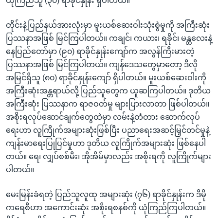
ယုံကြည်သူ (၃၀) ရာခိုင်နှုန်း ရှိပါတယ်။
တိုင်းနဲ့ပြည်နယ်အားလုံးမှာ မူးယစ်ဆေးဝါးသုံးစွဲမှုကို အကြီးဆုံး
ပြဿနာအဖြစ် မြင်ကြပါတယ်။ ကချင်၊ ကယား၊ ရခိုင်၊ မန္တလေးနဲ့
နေပြည်တော်မှာ (၉၀) ရာခိုင်နှုန်းကျော်က အလွန်ကြီးမားတဲ့
ပြဿနာအဖြစ် မြင်ကြပါတယ်။ ကျန်ဒေသတွေမှာတော့ ဒီလို
အမြင်ရှိသူ (၈၀) ရာခိုင်နှုန်းကျော် ရှိပါတယ်။ မူးယစ်ဆေးဝါးကို
အကြီးဆုံးအန္တရာယ်လို့ ပြည်သူတွေက ယူဆကြပါတယ်။ ဒုတိယ
အကြီးဆုံး ပြဿနာက ရာဇဝတ်မှု များပြားလာတာ ဖြစ်ပါတယ်။
အစိုးရလုပ်ဆောင်ချက်တွေထဲမှာ လမ်းနဲ့တံတား ဆောက်လုပ်
ရေးဟာ လူကြိုက်အများဆုံးဖြစ်ပြီး ပညာရေးအဆင့်မြှင်တင်မှုနဲ့
ကျန်းမာရေးပြုပြင်မှုဟာ ဒုတိယ လူကြိုက်အများဆုံး ဖြစ်နေပါ
တယ်။ ရေ၊ လျှပ်စစ်မီး၊ အိုအိမ်မှာလည်း အစိုးရကို လူကြိုက်များ
ပါတယ်။
မေးမြန်းခံရတဲ့ ပြည်သူလူထု အများဆုံး (၇၆) ရာခိုင်နှုန်းက ဒီမို
ကရေစီဟာ အကောင်းဆုံး အစိုးရစနစ်ကို ယုံကြည်ကြပါတယ်။