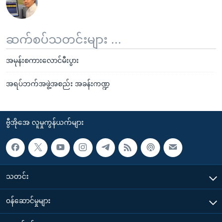
ဆက်စပ်သတင်းများ ...
အမုန်းစကားလောင်မီးပွား
အရပ်ဘက်အဖွဲ့အစည်း အခန်းကဏ္ဍ
ဗွီအိုအေ လူမှုကွန်ယက်များ
သတင်း
၀န်ဆောင်မှုများ