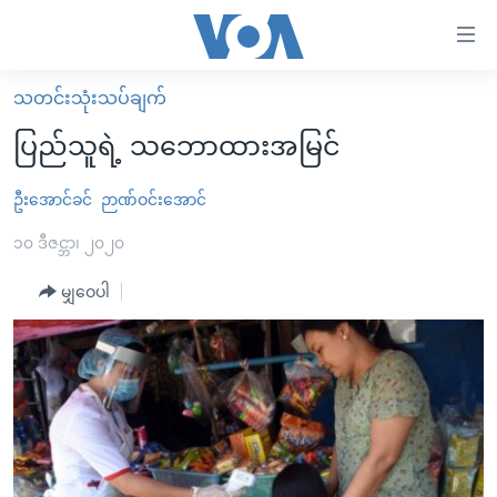
သုံး
ရ
လွယ်ကူ
သတင်းသုံးသပ်ချက်
မူလစာမျက်နှာ
စေ
ပြည်သူရဲ့ သဘောထားအမြင်
မြန်မာ
သည့်
ကမ္ဘာ့သတင်းများ
ဦးအောင်ခင်
ဉာဏ်ဝင်းအောင်
Link
ဗွီဒီယို
နိုင်ငံတကာ
၁၀ ဒီဇင္ဘာ၊ ၂၀၂၀
များ
သတင်းလွတ်လပ်ခွင့်
အမေရိကန်
မျှဝေပါ
ပင်မ
ရပ်ဝန်းတခု လမ်းတခု အလွန်
တရုတ်
အကြောင်းအရာ
သို့
အင်္ဂလိပ်စာလေ့လာမယ်
အစ္စရေး-ပါလက်စတိုင်း
ကျော်
အပတ်စဉ်ကဏ္ဍများ
အမေရိကန်သုံးအီဒီယံ
ကြည့်
ရေဒီယိုနှင့်ရုပ်သံ အချက်အလက်များ
မကြေးမုံရဲ့ အင်္ဂလိပ်စာ
ရေဒီယို
ရန်
ပင်မ
ရေဒီယို/တီဗွီအစီအစဉ်
ရုပ်ရှင်ထဲက အင်္ဂလိပ်စာ
တီဗွီ