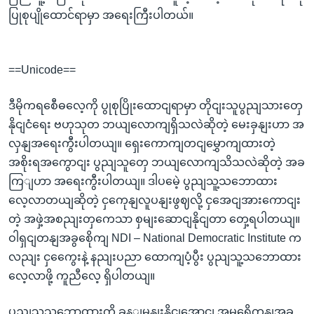
ပြုစုပျိုထောင်ရာမှာ အရေးကြီးပါတယ်။
==Unicode==
ဒီမိုကရစေီဓလေ့ကို ပွုစုပြိုးထောငျရာမှာ တိုငျးသူပွညျသားတှေ
နိုငျငံရေး ဗဟုသုတ ဘယျလောကျရှိသလဲဆိုတဲ့ မေးခှနျးဟာ အ
လှနျအရေးကွီးပါတယျ။ ရှေးကောကျတငျမွှောကျထားတဲ့
အစိုးရအကွောငျး ပွညျသူတှေ ဘယျလောကျသိသလဲဆိုတဲ့ အခ
ကြျဟာ အရေးကွီးပါတယျ။ ဒါပမေဲ့ ပွညျသူ့သဘောထား
လေ့လာတယျဆိုတဲ့ ငှကေုနျလူပနျးဖွဈလို့ ငှအေငျအားကောငျး
တဲ့ အဖှဲ့အစညျးတှကေသာ စှမျးဆောငျနိုငျတာ တှေ့ရပါတယျ။
ဝါရှငျတနျအခွစေိုကျ NDI – National Democratic Institute က
လညျး ငှကွေေးနဲ့ နညျးပညာ ထောကျပံ့ပွီး ပွညျသူ့သဘောထား
လေ့လာဖို့ ကူညီလေ့ ရှိပါတယျ။
ပွညျသူ့သဘောထားကို ခန့ျမှနျးနိုငျအောငျ အမရေိကနျအခွ