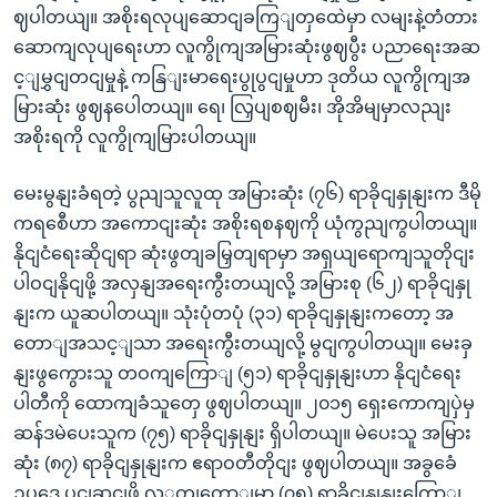
ဈပါတယျ။ အစိုးရလုပျဆောငျခကြျတှထေဲမှာ လမျးနဲ့တံတား
ဆောကျလုပျရေးဟာ လူကွိုကျအမြားဆုံးဖွဈပွီး ပညာရေးအဆ
င့ျမွှငျတငျမှုနဲ့ ကနြျးမာရေးပွုပွငျမှုဟာ ဒုတိယ လူကွိုကျအ
မြားဆုံး ဖွဈနပေါတယျ။ ရေ၊ လြှပျစဈမီး၊ အိုအိမျမှာလညျး
အစိုးရကို လူကွိုကျမြားပါတယျ။
မေးမွနျးခံရတဲ့ ပွညျသူလူထု အမြားဆုံး (၇၆) ရာခိုငျနှုနျးက ဒီမို
ကရစေီဟာ အကောငျးဆုံး အစိုးရစနဈကို ယုံကွညျကွပါတယျ။
နိုငျငံရေးဆိုငျရာ ဆုံးဖွတျခမြှတျရာမှာ အရှယျရောကျသူတိုငျး
ပါဝငျနိုငျဖို့ အလှနျအရေးကွီးတယျလို့ အမြားစု (၆၂) ရာခိုငျနှု
နျးက ယူဆပါတယျ။ သုံးပုံတပုံ (၃၁) ရာခိုငျနှုနျးကတော့ အ
တောျအသင့ျသာ အရေးကွီးတယျလို့ မွငျကွပါတယျ။ မေးခှ
နျးဖွကွေားသူ တဝကျကြောျ (၅၁) ရာခိုငျနှုနျးဟာ နိုငျငံရေး
ပါတီကို ထောကျခံသူတှေ ဖွဈပါတယျ။ ၂၀၁၅ ရှေးကောကျပှဲမှ
ဆန်ဒမဲပေးသူက (၇၅) ရာခိုငျနှုနျး ရှိပါတယျ။ မဲပေးသူ အမြား
ဆုံး (၈၇) ရာခိုငျနှုနျးက ဧရာဝတီတိုငျး ဖွဈပါတယျ။ အခွခေံ
ဥပဒေ ပွငျဆငျဖို့ လှှတျတောျမှာ (၇၅) ရာခိုငျနှုနျးကြောျ