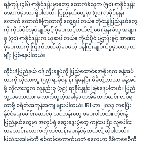
ရန်ကုန် (၄၆) ရာခိုင်နှုန်းမှာတော့ ထောက်ခံသူက (၅၀) ရာခိုင်နှုန်း
အောက်မှာသာ ရှိပါတယ်။ ပြည်နယ်တွေမှာ (၇၀) ရာခိုင်နှုန်း
လောက် ထောက်ခံကြတာကို တွေ့ရပါတယ်။ တိုင်းနဲ့ပြည်နယ်တွေ
ကို ကိုယ်ပိုင်အုပ်ချုပ်ခွင့် ပိုပေးသင့်တယ်လို့ မေးမြန်းခံသူ အများ
စု (၇၀) ရာခိုင်နှုန်းက ယူဆပါတယ်။ ကိုယ်ပိုင်ပြဌာန်းခွင့် အာဏာ
ပိုပေးတာကို ကြိုက်တယ်ဆိုပေမယ့် ဝန်ကြီးချုပ်ကိစ္စမှာတော့ တ
မျိုး ဖြစ်နေပါတယ်။
တိုင်းနဲ့ပြည်နယ် ဝန်ကြီးချုပ်ကို ပြည်ထောင်စုအစိုးရက ခန့်အပ်
တာကို လိုလားသူ (၅၃) ရာခိုင်နှုန်း ရှိနေပြီး မိမိတို့ဘာသာ ခန့်အပ်
ဖို့ လိုလားသူက လူနည်းစု (၃၉) ရာခိုင်နှုန်း ဖြစ်နေပါတယ်။ ပြည်
သူ့သဘောထား ကောက်ယူတဲ့အခါမှာ တအိမ်တက်ဆင်း လုပ်ရ
တာမို့ စရိတ်အကုန်အကျ များပါတယ်။ IRI ဟာ ၂၀၁၃ ကစပြီး
နိုင်ငံရေးခေါင်းဆောင်မှု သင်တန်းတွေ စပေးပါတယ်။ တိုင်းနဲ့
ပြည်နယ်တွေမှာ အလုပ်ရုံ ဆွေးနွေးပွဲတွေ ကျင်းပပြီး လူပေါင်း
တသောင်းလောက်ကို သင်တန်းပေးနိုင်ခဲ့တယ်လို့ ဆိုပါတယ်။
ပြည်သူ့အမြင်ကို စစ်တမ်းကောက်ယူတဲ့ ဓလေ့ဟာ ဒီမိုကရေစီကို