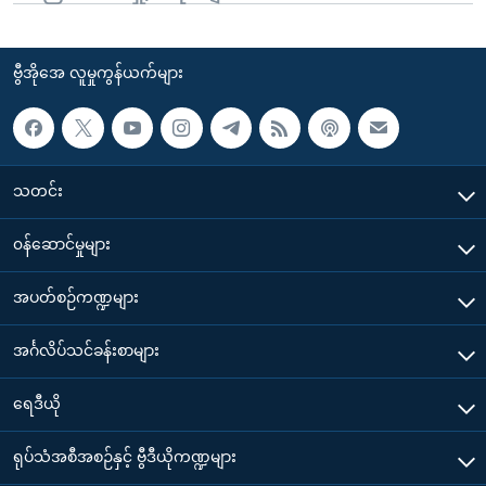
ဗွီအိုအေ လူမှုကွန်ယက်များ
သတင်း
၀န်ဆောင်မှုများ
အပတ်စဉ်ကဏ္ဍများ
အင်္ဂလိပ်သင်ခန်းစာများ
ရေဒီယို
ရုပ်သံအစီအစဉ်နှင့် ဗွီဒီယိုကဏ္ဍများ