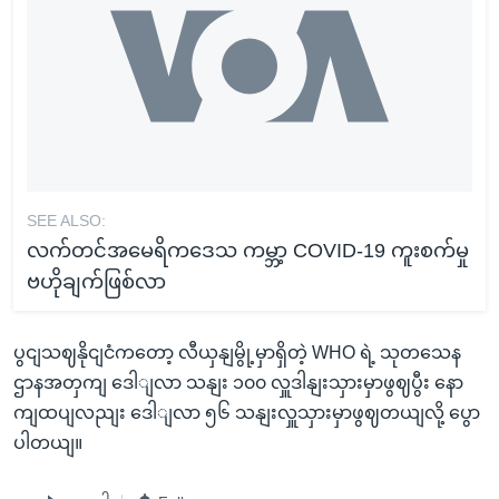
SEE ALSO:
လက်တင်အမေရိကဒေသ ကမ္ဘာ့ COVID-19 ကူးစက်မှု
ဗဟိုချက်ဖြစ်လာ
ပွငျသဈနိုငျငံကတော့ လီယှနျမွို့မှာရှိတဲ့ WHO ရဲ့ သုတသေန
ဌာနအတှကျ ဒေါျလာ သနျး ၁၀၀ လှူဒါနျးသှားမှာဖွဈပွီး နော
ကျထပျလညျး ဒေါျလာ ၅၆ သနျးလှူသှားမှာဖွဈတယျလို့ ပွော
ပါတယျ။