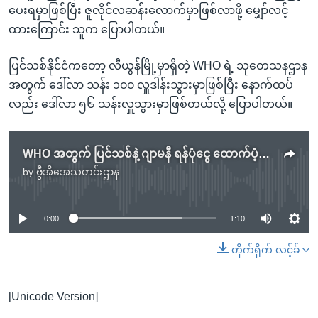
ပေးရမှာဖြစ်ပြီး ဇူလိုင်လဆန်းလောက်မှာဖြစ်လာဖို့ မျှော်လင့်
ထားကြောင်း သူက ပြောပါတယ်။
ပြင်သစ်နိုင်ငံကတော့ လီယွန်မြို့မှာရှိတဲ့ WHO ရဲ့ သုတေသနဌာန
အတွက် ဒေါ်လာ သန်း ၁၀၀ လှူဒါန်းသွားမှာဖြစ်ပြီး နောက်ထပ်
လည်း ဒေါ်လာ ၅၆ သန်းလှူသွားမှာဖြစ်တယ်လို့ ပြောပါတယ်။
WHO အတွက် ပြင်သစ်နဲ့ ဂျာမနီ ရန်ပုံငွေ ထောက်ပံ့မယ်
by
ဗွီအိုအေသတင်းဌာန
No media source currently available
0:00
1:10
တိုက်ရိုက် လင့်ခ်
[Unicode Version]