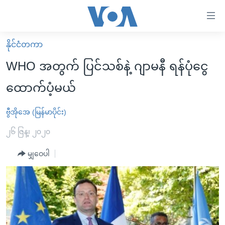
သုံး
ရ
လွယ်ကူ
နိုင်ငံတကာ
မူလစာမျက်နှာ
စေ
WHO အတွက် ပြင်သစ်နဲ့ ဂျာမနီ ရန်ပုံငွေ
မြန်မာ
သည့်
ထောက်ပံ့မယ်
ကမ္ဘာ့သတင်းများ
Link
ဗွီဒီယို
နိုင်ငံတကာ
ဗွီအိုအေ (မြန်မာပိုင်း)
များ
သတင်းလွတ်လပ်ခွင့်
အမေရိကန်
၂၆ ဇြန္၊ ၂၀၂၀
ပင်မ
ရပ်ဝန်းတခု လမ်းတခု အလွန်
တရုတ်
အကြောင်းအရာ
မျှဝေပါ
သို့
အင်္ဂလိပ်စာလေ့လာမယ်
အစ္စရေး-ပါလက်စတိုင်း
ကျော်
အပတ်စဉ်ကဏ္ဍများ
အမေရိကန်သုံးအီဒီယံ
ကြည့်
ရေဒီယိုနှင့်ရုပ်သံ အချက်အလက်များ
မကြေးမုံရဲ့ အင်္ဂလိပ်စာ
ရေဒီယို
ရန်
ပင်မ
ရေဒီယို/တီဗွီအစီအစဉ်
ရုပ်ရှင်ထဲက အင်္ဂလိပ်စာ
တီဗွီ