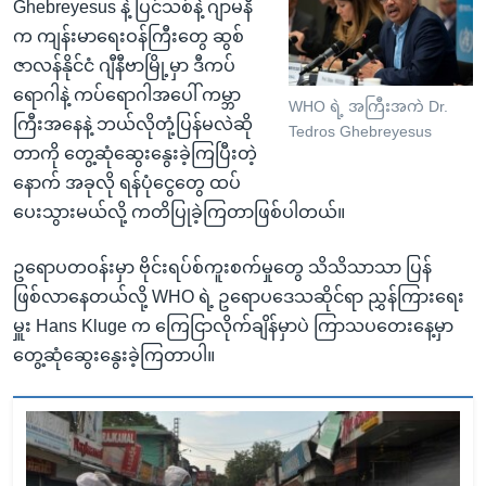
Ghebreyesus နဲ့ ပြင်သစ်နဲ့ ဂျာမနီ
က ကျန်းမာရေးဝန်ကြီးတွေ ဆွစ်
ဇာလန်နိုင်ငံ ဂျီနီဗာမြို့မှာ ဒီကပ်
ရောဂါနဲ့ ကပ်ရောဂါအပေါ် ကမ္ဘာ
WHO ရဲ့ အကြီးအကဲ Dr.
ကြီးအနေနဲ့ ဘယ်လိုတုံ့ပြန်မလဲဆို
Tedros Ghebreyesus
တာကို တွေ့ဆုံဆွေးနွေးခဲ့ကြပြီးတဲ့
နောက် အခုလို ရန်ပုံငွေတွေ ထပ်
ပေးသွားမယ်လို့ ကတိပြုခဲ့ကြတာဖြစ်ပါတယ်။
ဥရောပတဝန်းမှာ ဗိုင်းရပ်စ်ကူးစက်မှုတွေ သိသိသာသာ ပြန်
ဖြစ်လာနေတယ်လို့ WHO ရဲ့ ဥရောပဒေသဆိုင်ရာ ညွှန်ကြားရေး
မှူး Hans Kluge က ကြေငြာလိုက်ချိန်မှာပဲ ကြာသပတေးနေ့မှာ
တွေ့ဆုံဆွေးနွေးခဲ့ကြတာပါ။