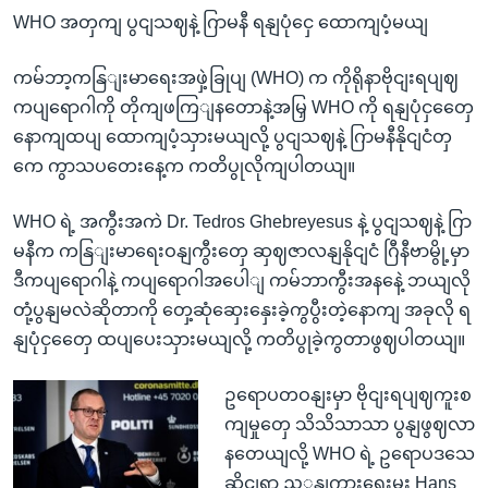
WHO အတှကျ ပွငျသဈနဲ့ ဂြာမနီ ရနျပုံငှေ ထောကျပံ့မယျ
ကမ်ဘာ့ကနြျးမာရေးအဖှဲ့ခြုပျ (WHO) က ကိုရိုနာဗိုငျးရပျဈ
ကပျရောဂါကို တိုကျဖကြျနတောနဲ့အမြှ WHO ကို ရနျပုံငှတှေေ
နောကျထပျ ထောကျပံ့သှားမယျလို့ ပွငျသဈနဲ့ ဂြာမနီနိုငျငံတှ
ကေ ကွာသပတေးနေ့က ကတိပွုလိုကျပါတယျ။
WHO ရဲ့ အကွီးအကဲ Dr. Tedros Ghebreyesus နဲ့ ပွငျသဈနဲ့ ဂြာ
မနီက ကနြျးမာရေးဝနျကွီးတှေ ဆှဈဇာလနျနိုငျငံ ဂြီနီဗာမွို့မှာ
ဒီကပျရောဂါနဲ့ ကပျရောဂါအပေါျ ကမ်ဘာကွီးအနနေဲ့ ဘယျလို
တုံ့ပွနျမလဲဆိုတာကို တှေ့ဆုံဆှေးနှေးခဲ့ကွပွီးတဲ့နောကျ အခုလို ရ
နျပုံငှတှေေ ထပျပေးသှားမယျလို့ ကတိပွုခဲ့ကွတာဖွဈပါတယျ။
ဥရောပတဝနျးမှာ ဗိုငျးရပျဈကူးစ
ကျမှုတှေ သိသိသာသာ ပွနျဖွဈလာ
နတေယျလို့ WHO ရဲ့ ဥရောပဒသေ
ဆိုငျရာ ညှှနျကွားရေးမှူး Hans