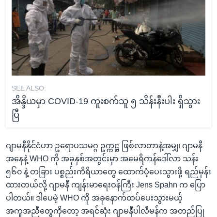
SEE ALSO:
အိန္ဒိယမှာ COVID-19 ကူးစက်သူ ၅ သိန်းနီးပါး ရှိသွား
ပြီ
ဂျာမနီနိုင်ငံဟာ ဥရောပသမဂ္ဂ ဥက္ကဋ္ဌ ဖြစ်လာတာနဲ့အမျှ၊ ဂျာမနီ
အနေနဲ့ WHO ကို အခုနှစ်အတွင်းမှာ အမေရိကန်ဒေါ်လာ သန်း
၅၆၀ နဲ့ တခြား ပစ္စည်းကိရိယာတွေ ထောက်ပံ့ပေးသွားဖို့ ရည်မှန်း
ထားတယ်လို့ ဂျာမနီ ကျန်းမာရေးဝန်ကြီး Jens Spahn က ပြော
ပါတယ်။ ဒါပေမဲ့ WHO ကို အခုနောက်ထပ်ပေးသွားမယ့်
အကူအညီတွေကိုတော့ အရင်ဆုံး ဂျာမနီပါလီမန်က အတည်ပြု