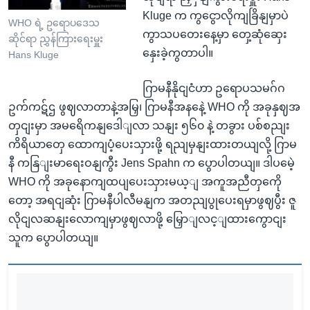
Kluge က ကွငွောလိုကျခြိနျမှာပဲ
WHO ရဲ့ ဥရောပဒေသ
ကွာသပတေးနေ့မှာ တှေ့ဆုံဆှေး
ဆိုင်ရာ ညွှန်ကြားရေးမှူး
နှေးခဲ့ကွတာပါ။
Hans Kluge
ဂြာမနီနိုငျငံဟာ ဥရောပသမဂ်ဂ
ဥက်ကဋ်ဌ ဖွဈလာတာနဲ့အမြှ၊ ဂြာမနီအနနေဲ့ WHO ကို အခုနှဈအ
တှငျးမှာ အမရေိကနျဒေါျလာ သနျး ၅၆၀ နဲ့ တခွား ပစ်စညျး
ကိရိယာတှေ ထောကျပံ့ပေးသှားဖို့ ရညျမှနျးထားတယျလို့ ဂြာမ
နီ ကနြျးမာရေးဝနျကွီး Jens Spahn က ပွောပါတယျ။ ဒါပမေဲ့
WHO ကို အခုနောကျထပျပေးသှားမယ့ျ အကူအညီတှကေို
တော့ အရငျဆုံး ဂြာမနီပါလီမနျက အတညျပွုပေးရမှာဖွဈပွီး ဇူ
လိုငျလဆနျးလောကျမှာဖွဈလာဖို့ မြှောျလင့ျထားကွောငျး
သူက ပွောပါတယျ။