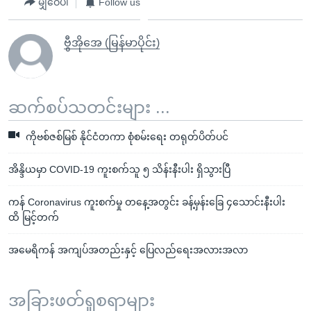
မျှဝေပါ
Follow us
ဗွီအိုအေ (မြန်မာပိုင်း)
ဆက်စပ်သတင်းများ ...
ကိုဗစ်ဇစ်မြစ် နိုင်ငံတကာ စုံစမ်းရေး တရုတ်ပိတ်ပင်
အိန္ဒိယမှာ COVID-19 ကူးစက်သူ ၅ သိန်းနီးပါး ရှိသွားပြီ
ကန် Coronavirus ကူးစက်မှု တနေ့အတွင်း ခန့်မှန်းခြေ ၄သောင်းနီးပါး
ထိ မြင့်တက်
အမေရိကန် အကျပ်အတည်းနှင့် ပြေလည်ရေးအလားအလာ
အခြားဖတ်ရှုစရာများ