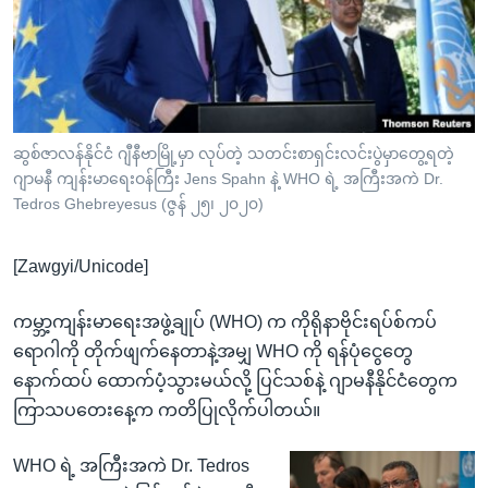
အ
သုတပဒေသာ အင်္ဂလိပ်စာ
ညွန်း
Learning English
စာမျက်နှာ
သို့
ဗွီအိုအေ လူမှုကွန်ယက်များ
ကျော်
ကြည့်
ဆွစ်ဇာလန်နိုင်ငံ ဂျီနီဗာမြို့မှာ လုပ်တဲ့ သတင်းစာရှင်းလင်းပွဲမှာတွေ့ရတဲ့
ဂျာမနီ ကျန်းမာရေးဝန်ကြီး Jens Spahn နဲ့ WHO ရဲ့ အကြီးအကဲ Dr.
ရန်
ဘာသာစကားများ
Tedros Ghebreyesus (ဇွန် ၂၅၊ ၂၀၂၀)
ရှာဖွေ
ရန်
[Zawgyi/Unicode]
နေရာ
သို့
ကမ္ဘာ့ကျန်းမာရေးအဖွဲ့ချုပ် (WHO) က ကိုရိုနာဗိုင်းရပ်စ်ကပ်
ကျော်
ရောဂါကို တိုက်ဖျက်နေတာနဲ့အမျှ WHO ကို ရန်ပုံငွေတွေ
ရန်
နောက်ထပ် ထောက်ပံ့သွားမယ်လို့ ပြင်သစ်နဲ့ ဂျာမနီနိုင်ငံတွေက
ကြာသပတေးနေ့က ကတိပြုလိုက်ပါတယ်။
WHO ရဲ့ အကြီးအကဲ Dr. Tedros