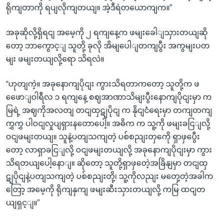
ရိုကျတာကို ရပျလိုကျတယျ။ အဲ့ဒီရဲတယောကျက။”
အခုဆိုလို့ရှိရငျ အမေ့ကို ၂ ရကျနေ့က ဖမျးခေါျသှားတယျဆို
တော့ ဘာကွောင့ျ သူတို့ ခုလို အိမျပေါျတကျပွီး အကွမျးပတ
မျး ဖမျးတယျလို့ရော သိရလဲ။
“ဟုတျကဲ့။ အခုနောကျပိုငျး ကွားသိရတာကတော့ သူတို့က ဖ
ဖေောျဝါရီလ ၁ ရကျနေ့ စဈအာဏာသိမျးပွီးနောကျပိုငျးမှာ က
မြရဲ့ အဈကိုအလတျ တငျထှဋျပိုငျ က နိုငျငံရေးမှာ တကျတကျ
ကွှကွှ ပါဝငျလှုပျရှားနတောပေါ့။ အဓိက က သူ့ကို ဖမျးခငြျလို့
ဝငျဖမျးတယျ။ သူနဲ့ပတျသကျတဲ့ ပစ်စညျးတှကေို ရှာဖှပွေီး
တော့ လာရှာခငြျလို့ ဝငျဖမျးတယျလို့ အခုနောကျပိုငျးမှာ ကွား
သိရတယျပေါ့နောျ။ ဆိုတော့ သူတို့ရှာဖှတေဲ့အခြိနျမှာ တငျထှ
ဋျပိုငျနဲ့ပတျသကျတဲ့ ပစ်စညျးတို့၊ သူ့ကိုလညျး မတှေ့တဲ့အခါက
တြော့ အမေ့ကို ရိုကျနှကျ ဖမျးဆီးသှားတယျလို့ ကမြ ထငျတ
ယျရှင့ျ။”