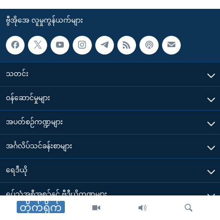
ဗွီအိုအေ လူမှုကွန်ယက်များ
သတင်း
၀န်ဆောင်မှုများ
အပတ်စဉ်ကဏ္ဍများ
အင်္ဂလိပ်သင်ခန်းစာများ
ရေဒီယို
ရုပ်သံအစီအစဉ်နှင့် ဗွီဒီယိုကဏ္ဍများ
တိုက်ရိုက်
ဗွီအိုအေအကြောင်း