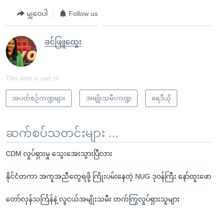
မျှဝေပါ
Follow us
ခင်ဖြူထွေး
This item is part of
အပတ်စဉ်ကဏ္ဍများ
အမျိုးသမီးကဏ္ဍ
ရေဒီယို
ဆက်စပ်သတင်းများ ...
CDM လှုပ်ရှားမှု သွေးအေးသွားပြီလား
နိုင်ငံတကာ အကူအညီတွေရဖို့ ကြိုးပမ်းနေတဲ့ NUG ဒုဝန်ကြီး နော်ထူးဖော
တော်လှန်သင်္ကြန်နဲ့ လူငယ်အမျိုးသမီး တက်ကြွလှုပ်ရှားသူများ