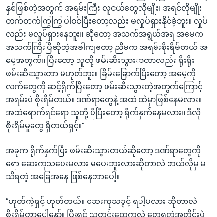
နှစ်ဖြစ်တဲ့အတွက် အရမ်းကြီး လူငယ်တွေလိုမျိုး၊ အရင်လိုမျိုး
တက်တက်ကြွကြွ ပါဝင်ပြီးတော့လည်း မလှုပ်ရှားနိုင်ခဲ့ဘူး။ လှုပ်
လည်း မလှုပ်ရှားနေဘူး။ ဆိုတော့ အသက်အရွယ်အရ အမေက
အသက်ကြီးပြီဆိုတဲ့အခါကျတော့ ညီမက အရမ်းစိုးရိမ်တယ် အ
မေ့အတွက်။ ပြီးတော့ သူတို့ ဖမ်းဆီးသွားာတာလည်း ရိုးရိုး
ဖမ်းဆီးသွားတာ မဟုတ်ဘူး။ ခြိမ်းခြောက်ပြီးတော့ အမေ့ကို
လက်တွေကို ဆင့်ရိုက်ပြီးတော့ ဖမ်းဆီးသွားတဲ့အတွက်ကြောင့်
အရမ်းပဲ စိုးရိမ်တယ်။ ဒဏ်ရာတွေနဲ့ အထဲ ထဲမှာဖြစ်နေမလား။
အထဲရောက်ရင်ရော သူတို့ ပိုပြီးတော့ ရိုက်နှက်နေမလား။ ဒီလို
စိုးရိမ်မှုတွေ ရှိတယ်ရှင့်။”
အခုက ရိုက်နှက်ပြီး ဖမ်းဆီးသွားတယ်ဆိုတော့ ဒဏ်ရာတွေကို
ရော ဆေးကုသပေးမလား မပေးဘူးလားဆိုတာလဲ ဘယ်လိုမှ မ
သိရတဲ့ အခြေအနေ ဖြစ်နေတာပေါ့။
“ဟုတ်ကဲ့ရှင့် ဟုတ်တယ်။ ဆေးကုသခွင့် ရပါ့မလား ဆိုတာလဲ
စိုးရိမ်တာပေါ့နော်။ ပြီးရင် သတင်းတွေကလဲ တွေ့ရတဲ့အတိုင်းပဲ