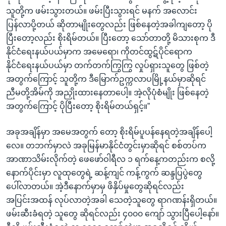
သူတို့က ဖမ်းသွားတယ်။ ဖမ်းပြီးသွားရင် မနက် အလောင်း
ပြန်လာပို့တယ် ဆိုတာမျိုးတွေလည်း ဖြစ်နေတဲ့အခါကျတော့ ပို
ပြီးတော့လည်း စိုးရိမ်တယ်။ ပြီးတော့ သော်တာတို့ မိသားစုက ဒီ
နိုင်ငံရေးနယ်ပယ်မှာက အမေရော၊ ကိုတင်ထွဋ်ပိုင်ရောက
နိုင်ငံရေးနယ်ပယ်မှာ တက်တက်ကြွကြွ လှုပ်ရှားသူတွေ ဖြစ်တဲ့
အတွက်ကြောင့် သူတို့က ဒီမြောက်ဥက္ကလာပမြို့နယ်မှာဆိုရင်
ညီမတို့အိမ်ကို အညှိုးထားနေတာပေါ့။ အဲ့လိုပုံစံမျိုး ဖြစ်နေတဲ့
အတွက်ကြောင့် ပိုပြီးတော့ စိုးရိမ်တယ်ရှင့်။”
အခုအချိန်မှာ အမေအတွက် တော့ စိုးရိမ်ပူပန်နေရတဲ့အချိန်ပေါ့
လေ။ တဘက်မှာလဲ အခုမြန်မာနိုင်ငံတွင်းမှာဆိုရင် စစ်တပ်က
အာဏာသိမ်းလိုက်တဲ့ ဖေဖော်ဝါရီလ ၁ ရက်နေ့ကတည်းက စလို့
နောက်ပိုင်းမှာ လူထုတွေရဲ့ ဆန့်ကျင် ကန့်ကွက် ဆန္ဒပြပွဲတွေ
ပေါ်လာတယ်။ အဲ့ဒီနောက်မှာမှ ဖိနှိပ်မှုတွေဆိုရင်လည်း
အပြင်းအထန် လုပ်လာတဲ့အခါ သေတဲ့သူတွေ ရာဂဏန်းရှိတယ်။
ဖမ်းဆီးခံရတဲ့ သူတွေ ဆိုရင်လည်း ၄၀၀၀ ကျော် သွားပြီပေါ့နော်။