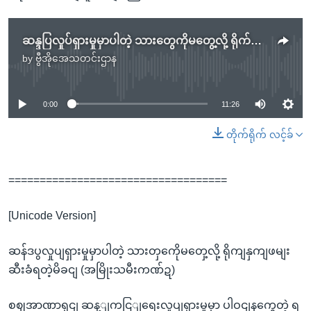
ဆန္ဒပြလှုပ်ရှားမှုမှာပါတဲ့ သားတွေကိုမတွေ့လို့ ရိုက်နှက်ဖမ်းဆီးခံရတဲ့မိခင်
by
ဗွီအိုအေသတင်းဌာန
No media source currently available
0:00
11:26
တိုက်ရိုက် လင့်ခ်
===================================
[Unicode Version]
ဆန်ဒပွလှုပျရှားမှုမှာပါတဲ့ သားတှကေိုမတှေ့လို့ ရိုကျနှကျဖမျး
ဆီးခံရတဲ့မိခငျ (အမြိုးသမီးကဏ်ဍ)
စဈအာဏာရှငျ ဆန့ျကငြျရေးလှုပျရှားမှုမှာ ပါဝငျနကွေတဲ့ ရ