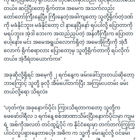
တယ်။ ဆင့်ပြီးတော့ ရိုက်တာ။ အမေက အသက်လည်း
တော်တော်ကြီးနေပြီ။ ကြီးနေတဲ့အခါကျတော့ သူတို့ရိုက်တဲ့ဒဏ်
ကို မခံနိုင်ဘူး။ မခံနိုင်တော့ ငါ နာနေပြီနော် ရပ်ပါလို့ ပြောတာကို
မရပ်ဘူး။ အဲ့ဒါ ဘေးက အထည်ညှပ်တဲ့ အန်တီကြီးက ပြောတာ
ပေါ့နော်။ မင်း အမေအရွယ်လောက်ရှိတဲ့ အမေအိုကြီးကို အဲ့ဒီ
လောက် ရိုက်စရာလား ပြောတော့မှ သူတို့ရိုက်တာကို ရပ်လိုက်
တယ်။ အဲ့ဒီရဲတယောက်က။”
အခုဆိုလို့ရှိရင် အမေ့ကို ၂ ရက်နေ့က ဖမ်းခေါ်သွားတယ်ဆိုတော့
ဘာကြောင့် သူတို့ ခုလို အိမ်ပေါ်တက်ပြီး အကြမ်းပတမ်း ဖမ်း
တယ်လို့ရော သိရလဲ။
“ဟုတ်ကဲ့။ အခုနောက်ပိုင်း ကြားသိရတာကတော့ သူတို့က
ဖေဖော်ဝါရီလ ၁ ရက်နေ့ စစ်အာဏာသိမ်းပြီးနောက်ပိုင်းမှာ ကျမ
ရဲ့ အစ်ကိုအလတ် တင်ထွဋ်ပိုင် က နိုင်ငံရေးမှာ တက်တက်ကြွကြွ
ပါဝင်လှုပ်ရှားနေတာပေါ့။ အဓိက က သူ့ကို ဖမ်းချင်လို့ ဝင်ဖမ်း