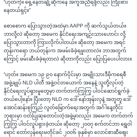
“ဟုတ်ကဲ့။ ရှေ့နေတချို့ဆိုကနေ အကူအညီရဖို့လည်း ကြိုးစား
နေတယ်ရှင့်။”
စောစောက ပြောသွားတဲ့အထဲမှာ AAPP ကို ဆက်သွယ်တယ်။
ဘာလို့လဲ ဆိုတော့ အမေက နိုင်ငံရေးအကျဉ်းသားဟောင်း လို့
ပြောသွားတာကို ကြားလိုက်ပါတယ်။ ဆိုတော့ အမေက အရင်
တုန်းကရော ဘယ်တုန်းက အဖမ်းခံခဲ့ရဖူးတာလဲ။ ဘာအတွက်
ကြောင့် ဖမ်းဆီးခံခဲ့ရတာလဲ ဆိုတာကိုလည်း ပြောပြပေးပါလား။
“ဟုတ်။ အမေက ၁၉ ၉၀ နောက်ပိုင်းမှာ အမျိုးသားဒီမိုကရေစီ
အဖွဲ့ချုပ် NLD ပါတီ အဖွဲ့ဝင်တယောက် အနေနဲ့ သူတို့လုပ်တဲ့
နိုင်ငံရေးလှုပ်ရှားမှုတွေမှာ တက်တက်ကြွကြွ ပါဝင်ဆောင်ရွက်ခဲ့
တယ်ပေါ့နော်။ ပြီးတော့ NLD က ဒေါ် နော်အုန်းလှနဲ့ အတူတူ ဒေါ်
အောင်ဆန်းစုကြည် လွတ်မြောက်ရေးအတွက် အင်္ဂါနေ့တိုင်း
ဘုရားမှာ ဝတ်ပြုဆုတောင်းတဲ့အဖွဲ့မှာလည်း အမေက တက်တက်
ကြွကြွ ပါဝင်လှုပ်ရှားခဲ့တယ်။ ဆိုတော့ ၂၀၀၇ စက်တင်ဘာ ရွှေဝါ
ရောင် တော်လှန်ရေးမတိုင်ခင် ၂၀၀၆ ခုနှစ်မှာ လောင်စာဆီဈေး