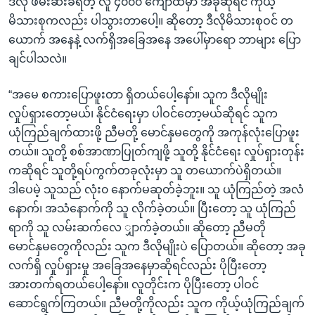
ဒီလို ဖမ်းဆီးခံရတဲ့ လူ ၄၀၀၀ ကျော်ထဲမှာ အခုဆိုရင် ကိုယ့်
မိသားစုကလည်း ပါသွားတာပေါ့။ ဆိုတော့ ဒီလိုမိသားစုဝင် တ
ယောက် အနေနဲ့ လက်ရှိအခြေအနေ အပေါ်မှာရော ဘာများ ပြော
ချင်ပါသလဲ။
“အမေ စကားပြောဖူးတာ ရှိတယ်ပေါ့နော်။ သူက ဒီလိုမျိုး
လှုပ်ရှားတော့မယ်၊ နိုင်ငံရေးမှာ ပါဝင်တော့မယ်ဆိုရင် သူက
ယုံကြည်ချက်ထားဖို့ ညီမတို့ မောင်နှမတွေကို အကုန်လုံးပြောဖူး
တယ်။ သူတို့ စစ်အာဏာပြုတ်ကျဖို့ သူတို့ နိုင်ငံရေး လှုပ်ရှားတုန်း
ကဆိုရင် သူတို့ရပ်ကွက်တခုလုံးမှာ သူ တယောက်ပဲရှိတယ်။
ဒါပေမဲ့ သူသည် လုံး၀ နောက်မဆုတ်ခဲ့ဘူး။ သူ ယုံကြည်တဲ့ အလံ
နောက်၊ အသံနောက်ကို သူ လိုက်ခဲ့တယ်။ ပြီးတော့ သူ ယုံကြည်
ရာကို သူ လမ်းဆက်လေ ျှာက်ခဲ့တယ်။ ဆိုတော့ ညီမတို
မောင်နှမတွေကိုလည်း သူက ဒီလိုမျိုးပဲ ပြောတယ်။ ဆိုတော့ အခု
လက်ရှိ လှုပ်ရှားမှု အခြေအနေမှာဆိုရင်လည်း ပိုပြီးတော့
အားတက်ရတယ်ပေါ့နော်။ လူတိုင်းက ပိုပြီးတော့ ပါဝင်
ဆောင်ရွက်ကြတယ်။ ညီမတို့ကိုလည်း သူက ကိုယ့်ယုံကြည်ချက်