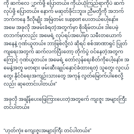
ကို ဆက်လေ ျှာက်ဖို့ ပြောတယ်။ ကိုယ်ယုံကြည်ရာကိုပဲ ဆက်
လုပ်ဖို့ ပြောတယ်။ နောက် မဆုတ်ခိုင်းဘူး။ ညီမတို့ကို အဘက်
ဘက်ကနေ ဒီလိုမျိုး အမြဲတမ်း support ပေးတယ်ပေါ့နော်။
အမေ အခုလို အဖမ်းခံရတဲ့အတွက်မှာ စိုးရိမ်တယ်။ ဒါပေမဲ့
တဘက်မှာလည်း အမေရဲ့ လုပ်ရပ်အပေါ်မှာ သမီးတယောက်
အနေနဲ့ ဂုဏ်ယူတယ်။ ဘာဖြစ်လို့လဲ ဆိုရင် စစ်အာဏာရှင် ပြုတ်
ကျရေးအတွက် ဆက်လက်ပြီးတော့ တိုက်ပွဲ ဝင်နေတဲ့အတွက
ကြောင့် ဂုဏ်ယူတယ်။ အမေရဲ့ တော်လှန်ရေးစိတ်ကိုပေါ့နော်။ အ
မေနဲ့အတူ မတရား ဖမ်းဆီးချုပ်နှောင်ခံထားရတဲ့ သူတွေ၊ လူငယ်
တွေ၊ နိုင်ငံရေးအကျဉ်းသားတွေ အကုန် လွတ်မြောက်ပါစေလို့
လည်း ဆုတောင်းပါတယ်။”
အခုလို အချိန်ပေးဖြေကြားပေးတဲ့အတွက်ေ ကျးဇူး အများကြီး
တင်ပါတယ်။
“ဟုတ်ကဲ့။ ကျေးဇူးအများကြီး တင်ပါတယ်။”