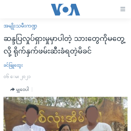
သုံး
ရ
လွယ်ကူ
အမျိုးသမီးကဏ္ဍ
မူလစာမျက်နှာ
စေ
ဆန္ဒပြလှုပ်ရှားမှုမှာပါတဲ့ သားတွေကိုမတွေ့
မြန်မာ
သည့်
လို့ ရိုက်နှက်ဖမ်းဆီးခံရတဲ့မိခင်
ကမ္ဘာ့သတင်းများ
Link
ဗွီဒီယို
နိုင်ငံတကာ
ခင်ဖြူထွေး
များ
သတင်းလွတ်လပ်ခွင့်
အမေရိကန်
၀၆ ေမ၊ ၂၀၂၁
ပင်မ
ရပ်ဝန်းတခု လမ်းတခု အလွန်
တရုတ်
အကြောင်းအရာ
မျှဝေပါ
သို့
အင်္ဂလိပ်စာလေ့လာမယ်
အစ္စရေး-ပါလက်စတိုင်း
ကျော်
အပတ်စဉ်ကဏ္ဍများ
အမေရိကန်သုံးအီဒီယံ
ကြည့်
ရေဒီယိုနှင့်ရုပ်သံ အချက်အလက်များ
မကြေးမုံရဲ့ အင်္ဂလိပ်စာ
ရေဒီယို
ရန်
ပင်မ
ရေဒီယို/တီဗွီအစီအစဉ်
ရုပ်ရှင်ထဲက အင်္ဂလိပ်စာ
တီဗွီ