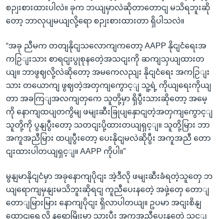
စဉျးစားထားပါလဲ။ ခုက ဘယျမှာလဲဆိုတာတောငျ မသိရဘူးဆို
တော့ ဘာလုပျမယျလို့ရော စဉျးစားထားတာ ရှိပါသလဲ။
“အခု ညီမက တတျနိုငျသလောကျကတော့ AAPP နိုငျငံရေးအ
ကဉြျးသား စာရငျးပွုစုနတေဲ့အသငျးကို ဆကျသှယျထားတ
ယျ။ ဘာဖွဈလို့လဲဆိုတော့ အမကေလညျး နိုငျငံရေး အကဉြျး
သား တယောကျ ဖွဈတဲ့အတှကျကွောင့ျ သူ့ရဲ့ ကိုယျရေးကိုယျ
တာ အခကြျအလကျတှကေ သူတို့မှာ ရှိပွီးသားဆိုတော့ အမေ့
ကို နောကျထပျတကွိမျ ဖမျးဆီးခြုပျနှောငျတဲ့အတှကျကွောင့ျ
သူတို့ကို ပွနျပွီးတော့ သတငျးပို့ထားတယျရှင့ျ။ သူတို့မြား ဘာ
အကူအညီမြား ထပျပွီးတော့ ပေးနိုငျမလဲဆိုပွီး အကူအညီ တော
ငျးထားပါတယျရှင့ျ။ AAPP ကိုပါ။”
မွနျမာနိုငျငံမှာ အခုနောကျပိုငျး အဲ့ဒီလို ဖမျးဆီးခံရတဲ့သူတှေ ဘ
ယျရောကျမှနျးမသိဘူးဆိုရငျ ကူညီပေးနတေဲ့ အဖှဲ့တှေ တောျ
တောျမြားမြား နောကျပိုငျး ရှိလာပါတယျ။ ဥပမာ အငျးစိနျ
ထောငျရှေ့လို နရောမြိုးမှာ သှားပွီး အကူအညီပေးနတေဲ့ သင့ျ