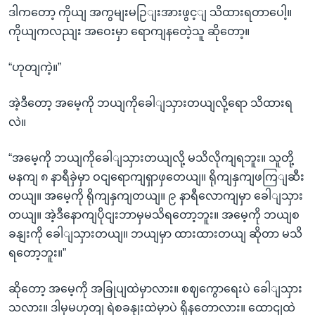
ဒါကတော့ ကိုယျ အကွမျးမဉြျးအားဖွင့ျ သိထားရတာပေါ့။
ကိုယျကလညျး အဝေးမှာ ရောကျနတေဲ့သူ ဆိုတော့။
“ဟုတျကဲ့။”
အဲ့ဒီတော့ အမေ့ကို ဘယျကိုခေါျသှားတယျလို့ရော သိထားရ
လဲ။
“အမေ့ကို ဘယျကိုခေါျသှားတယျလို့ မသိလိုကျရဘူး။ သူတို့
မနကျ ၈ နာရီခှဲမှာ ဝငျရောကျရှာဖှတေယျ။ ရိုကျနှကျဖကြျဆီး
တယျ။ အမေ့ကို ရိုကျနှကျတယျ။ ၉ နာရီလောကျမှာ ခေါျသှား
တယျ။ အဲ့ဒီနောကျပိုငျးဘာမှမသိရတော့ဘူး။ အမေ့ကို ဘယျစ
ခနျးကို ခေါျသှားတယျ။ ဘယျမှာ ထားထားတယျ ဆိုတာ မသိ
ရတော့ဘူး။”
ဆိုတော့ အမေ့ကို အခြုပျထဲမှာလား။ စဈကွောရေးပဲ ခေါျသှား
သလား။ ဒါမှမဟုတျ ရဲစခနျးထဲမှာပဲ ရှိနတောလား။ ထောငျထဲ