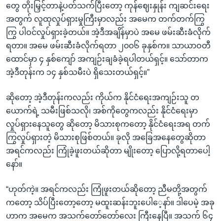
တွေ တိုးမြှင့်တာနဲ့ပတ်သက်ပြီးတော့ ကုန်ဈေးနှုန်း ကျဆင်းရေး
အတွက် လူထုလှုပ်ရှားမှုကြီးမှာလည်း အမေက တက်တက်ကြွ
ကြွ ပါဝင်လှုပ်ရှားခဲ့တယ်။ အဲ့ဒီအချိန်မှာပဲ အမေ ဖမ်းဆီးခံလိုက်
ရတာ။ အမေ ဖမ်းဆီးခံလိုက်ရတာ ၂၀၀၆ ခုနှစ်က။ သာယာဝတီ
ထောင်မှာ ၄ နှစ်ကျော် အကျဉ်းချခံခဲ့ရပါတယ်ရှင့်။ သော်တာက
အဲ့ဒီတုန်းက ၁၄ နှစ်သမီးပဲ ရှိသေးတယ်ရှင့်။”
ဆိုတော့ အဲ့ဒီတုန်းကလည်း ကိုယ်က နိုင်ငံရေးအကျဉ်းသူ တ
ယောက်ရဲ့ သမီးဖြစ်သလို၊ အစ်ကိုတွေကလည်း နိုင်ငံရေးမှာ
လှုပ်ရှားနေသူတွေ ဆိုတော့ မိသားစုကတော့ နိုင်ငံရေးအရ တက်
ကြွလှုပ်ရှားတဲ့ မိသားစုဖြစ်တယ်။ ခုလို အခြေအနေတွေဆိုတာ
အရင်ကလည်း ကြုံခဲ့ဖူးတယ်ဆိုတာ မျိုးတော့ ပြောလို့ရတာပေါ့
နော်။
“ဟုတ်ကဲ့။ အရင်ကလည်း ကြုံဖူးတယ်ဆိုတော့ ညီမတို့အတွက်
ကတော့ သိပ်ပြီးတော့တော့ မထူးဆန်းဘူးပေါေ့နာ်။ ဒါပေမဲ့ အခု
ဟာက အမေက အသက်တော်တော်လေး ကြီးနေပြီ။ အသက် ၆၄