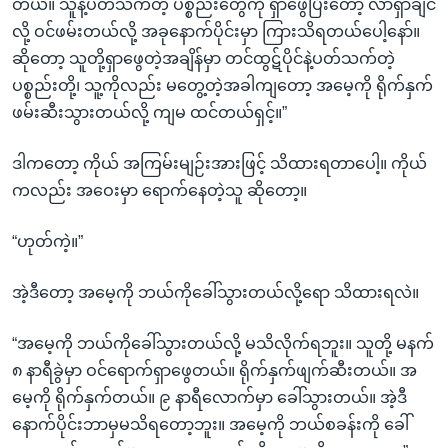
တယ်။ သူနဲ့ပတ်သက်တဲ့ ပစ္စည်းတွေကို ရှာဖွေပြီးတော့ လာရှာချင်
လို့ ဝင်ဖမ်းတယ်လို့ အခုနောက်ပိုင်းမှာ ကြားသိရတယ်ပေါ့နော်။
ဆိုတော့ သူတို့ရှာဖွေတဲ့အချိန်မှာ တင်ထွဋ်ပိုင်နဲ့ပတ်သက်တဲ့
ပစ္စည်းတို့၊ သူ့ကိုလည်း မတွေ့တဲ့အခါကျတော့ အမေ့ကို ရိုက်နှက်
ဖမ်းဆီးသွားတယ်လို့ ကျမ ထင်တယ်ရှင့်။”
ဒါကတော့ ကိုယ် အကြမ်းမျဉ်းအားဖြင့် သိထားရတာပေါ့။ ကိုယ်
ကလည်း အဝေးမှာ ရောက်နေတဲ့သူ ဆိုတော့။
“ဟုတ်ကဲ့။”
အဲ့ဒီတော့ အမေ့ကို ဘယ်ကိုခေါ်သွားတယ်လို့ရော သိထားရလဲ။
“အမေ့ကို ဘယ်ကိုခေါ်သွားတယ်လို့ မသိလိုက်ရဘူး။ သူတို့ မနက်
၈ နာရီခွဲမှာ ဝင်ရောက်ရှာဖွေတယ်။ ရိုက်နှက်ဖျက်ဆီးတယ်။ အ
မေ့ကို ရိုက်နှက်တယ်။ ၉ နာရီလောက်မှာ ခေါ်သွားတယ်။ အဲ့ဒီ
နောက်ပိုင်းဘာမှမသိရတော့ဘူး။ အမေ့ကို ဘယ်စခန်းကို ခေါ်