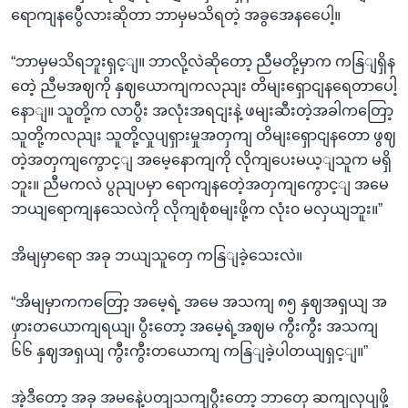
ရောကျနပွေီလားဆိုတာ ဘာမှမသိရတဲ့ အခွအေနပေေါ့။
“ဘာမှမသိရဘူးရှင့ျ။ ဘာလို့လဲဆိုတော့ ညီမတို့မှာက ကနြျရှိန
တေဲ့ ညီမအဈကို နှဈယောကျကလညျး တိမျးရှောငျနရေတာပေါ့
နောျ။ သူတို့က လာပွီး အလုံးအရငျးနဲ့ ဖမျးဆီးတဲ့အခါကတြော့
သူတို့ကလညျး သူတို့လှုပျရှားမှုအတှကျ တိမျးရှောငျနတော ဖွဈ
တဲ့အတှကျကွောင့ျ အမေ့နောကျကို လိုကျပေးမယ့ျသူက မရှိ
ဘူး။ ညီမကလဲ ပွညျပမှာ ရောကျနတေဲ့အတှကျကွောင့ျ အမေ
ဘယျရောကျနသေလဲကို လိုကျစုံစမျးဖို့က လုံး၀ မလှယျဘူး။”
အိမျမှာရော အခု ဘယျသူတှေ ကနြျခဲ့သေးလဲ။
“အိမျမှာကကတြော့ အမေ့ရဲ့ အမေ အသကျ ၈၅ နှဈအရှယျ အ
ဖှားတယောကျရယျ၊ ပွီးတော့ အမေ့ရဲ့အဈမ ကွီးကွီး အသကျ
၆၆ နှဈအရှယျ ကွီးကွီးတယောကျ ကနြျခဲ့ပါတယျရှင့ျ။”
အဲ့ဒီတော့ အခု အမနေဲ့ပတျသကျပွီးတော့ ဘာတှေ ဆကျလုပျဖို့