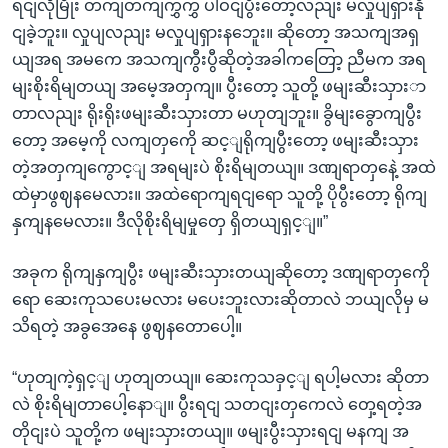
ရငျလိုမြိုး တကျတကျကွှကွှ ပါဝငျပွီးတော့လညျး မလှုပျရှားနို
ငျခဲ့ဘူး။ လှုပျလညျး မလှုပျရှားနဘေူး။ ဆိုတော့ အသကျအရှ
ယျအရ အမကေ အသကျကွီးပွီဆိုတဲ့အခါကတြော့ ညီမက အရ
မျးစိုးရိမျတယျ အမေ့အတှကျ။ ပွီးတော့ သူတို့ ဖမျးဆီးသှားာ
တာလညျး ရိုးရိုးဖမျးဆီးသှားတာ မဟုတျဘူး။ ခွိမျးခွောကျပွီး
တော့ အမေ့ကို လကျတှကေို ဆင့ျရိုကျပွီးတော့ ဖမျးဆီးသှား
တဲ့အတှကျကွောင့ျ အရမျးပဲ စိုးရိမျတယျ။ ဒဏျရာတှနေဲ့ အထဲ
ထဲမှာဖွဈနမေလား။ အထဲရောကျရငျရော သူတို့ ပိုပွီးတော့ ရိုကျ
နှကျနမေလား။ ဒီလိုစိုးရိမျမှုတှေ ရှိတယျရှင့ျ။”
အခုက ရိုကျနှကျပွီး ဖမျးဆီးသှားတယျဆိုတော့ ဒဏျရာတှကေို
ရော ဆေးကုသပေးမလား မပေးဘူးလားဆိုတာလဲ ဘယျလိုမှ မ
သိရတဲ့ အခွအေနေ ဖွဈနတောပေါ့။
“ဟုတျကဲ့ရှင့ျ ဟုတျတယျ။ ဆေးကုသခှင့ျ ရပါ့မလား ဆိုတာ
လဲ စိုးရိမျတာပေါ့နောျ။ ပွီးရငျ သတငျးတှကေလဲ တှေ့ရတဲ့အ
တိုငျးပဲ သူတို့က ဖမျးသှားတယျ။ ဖမျးပွီးသှားရငျ မနကျ အ