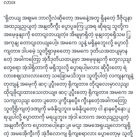
လား။
“ရှိတယျ အဈမ။ ဘာလို့လဲဆိုတော့ အမနေဲ့အတူ ရှိနတေဲ့ ဒီဇိုငျနာ
အထညျညှပျတဲ့ အနျတီကွီး ပွောပွခကြျအရ ဆိုရငျ သူတို့က
အမေ့ဖုနျးကို တောငျးတယျတဲ့။ အိမျမှာရှိတဲ့ ဖုနျးတှရှေိသမ ြှ
အကုနျ တောငျးတယျပေါ့။ အမကေ သူနဲ့ မရှိနဘေူးလို့ ပွောလို
ကျတာ။ ဒါပမေဲ့ သူတို့ရှာဖှတေော့ အမကေ ဒုတိယအထပျမှာန
တေဲ့ အခါကတြော့ အဲ့ဒီဒုတိယထပျမှာ အမေ့ဖုနျးကို တှေ့လညျး
တှေ့ရော အဲ့ဒါရှိတာကို မရှိဘူးလို့ ပွောရပါ့မလား ဆိုပွီးတော့ ရဲ
လားစဈသားလားတော့ သခြောမသိဘူး။ သူတို့ပါတဲ့ လကျနကျနဲ့
တုတျနဲ့ အမေ့ကို ဆင့ျပွီးတော့ ရိုကျတာ။ တိုငျလေးမှာလညျး
ထိုငျခိုငျးထားသေးတယျ။ ဆင့ျပွီးတော့ ရိုကျတာ။ အမကေ အ
သကျလညျး တောျတောျကွီးနပွေီ။ ကွီးနတေဲ့အခါကတြော့
သူတို့ရိုကျတဲ့ဒဏျကို မခံနိုငျဘူး။ မခံနိုငျတော့ ငါ နာနပွေီနောျ
ရပျပါလို့ ပွောတာကို မရပျဘူး။ အဲ့ဒါ ဘေးက အထညျညှပျတဲ့
အနျတီကွီးက ပွောတာပေါ့နောျ။ မငျး အမအေရှယျလောကျရှိ
တဲ့ အမအေိုကွီးကို အဲ့ဒီလောကျ ရိုကျစရာလား ပွောတော့မှ သူတို့