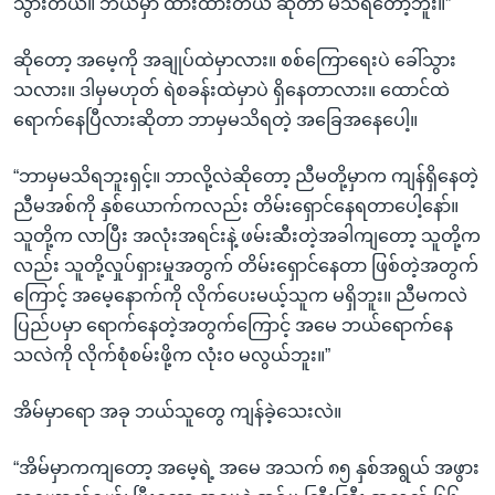
သွားတယ်။ ဘယ်မှာ ထားထားတယ် ဆိုတာ မသိရတော့ဘူး။”
ဆိုတော့ အမေ့ကို အချုပ်ထဲမှာလား။ စစ်ကြောရေးပဲ ခေါ်သွား
သလား။ ဒါမှမဟုတ် ရဲစခန်းထဲမှာပဲ ရှိနေတာလား။ ထောင်ထဲ
ရောက်နေပြီလားဆိုတာ ဘာမှမသိရတဲ့ အခြေအနေပေါ့။
“ဘာမှမသိရဘူးရှင့်။ ဘာလို့လဲဆိုတော့ ညီမတို့မှာက ကျန်ရှိနေတဲ့
ညီမအစ်ကို နှစ်ယောက်ကလည်း တိမ်းရှောင်နေရတာပေါ့နော်။
သူတို့က လာပြီး အလုံးအရင်းနဲ့ ဖမ်းဆီးတဲ့အခါကျတော့ သူတို့က
လည်း သူတို့လှုပ်ရှားမှုအတွက် တိမ်းရှောင်နေတာ ဖြစ်တဲ့အတွက်
ကြောင့် အမေ့နောက်ကို လိုက်ပေးမယ့်သူက မရှိဘူး။ ညီမကလဲ
ပြည်ပမှာ ရောက်နေတဲ့အတွက်ကြောင့် အမေ ဘယ်ရောက်နေ
သလဲကို လိုက်စုံစမ်းဖို့က လုံး၀ မလွယ်ဘူး။”
အိမ်မှာရော အခု ဘယ်သူတွေ ကျန်ခဲ့သေးလဲ။
“အိမ်မှာကကျတော့ အမေ့ရဲ့ အမေ အသက် ၈၅ နှစ်အရွယ် အဖွား