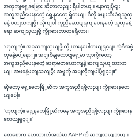
အတှကျရှေ့နမြေား ဆိုတာလညျး ရှိပါတယျ။ နောကျပိုငျး
အကူအညီပေးနတေဲ့ ရှေ့နတှေေ ရှိတယျ။ ဒီလို ဖမျးဆီးခံရသူတှ
နေဲ့ ပတျသကျပွီး လိုကျပါ ကူညီဆောငျရှကျပေးနတေဲ့ သူတှနေဲ့
ရော ဆကျသှယျဖို့ ကွိုးစားတာတှရှေိလား။
“ဟုတျကဲ့။ အခုဆကျသှယျဖို့ ကွိုးစားနပေါတယျရှင့ျ။ အဲ့ဒီအဖှဲ့
တှနေဲ့ပေါ့နောျ။ အငျးစိနျထောငျရှေ့မှာ သှားပွီးတော့
အကူအညီပေးနတေဲ့ ဆရာမတယောကျနဲ့ ဆကျသှယျထားတ
ယျ။ အမနေဲ့ပတျသကျပွီး အမှုကို အပျလိုကျပါပွီရှင့ျ။”
ဆိုတော့ ရှေ့နတေခြို့ဆီက အကူအညီရဖို့လညျး ကွိုးစားနတေ
ယျပေါ့။
“ဟုတျကဲ့။ ရှေ့နတေခြို့ဆိုကနေ အကူအညီရဖို့လညျး ကွိုးစားန
တေယျရှင့ျ။”
စောစောက ပွောသှားတဲ့အထဲမှာ AAPP ကို ဆကျသှယျတယျ။