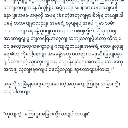
ဘကျဘကျကနေ ဒီလိုမြိုး အမွဲတမျး support ပေးတယျပေါ့
နောျ။ အမေ အခုလို အဖမျးခံရတဲ့အတှကျမှာ စိုးရိမျတယျ။ ဒါ
ပမေဲ့ တဘကျမှာလညျး အမရေဲ့ လုပျရပျအပေါျမှာ သမီး
တယောကျ အနနေဲ့ ဂုဏျယူတယျ။ ဘာဖွဈလို့လဲ ဆိုရငျ စဈ
အာဏာရှငျ ပွုတျကရြေးအတှကျ ဆကျလကျပွီးတော့ တိုကျပှဲ
ဝငျနတေဲ့အတှကကွောင့ျ ဂုဏျယူတယျ။ အမရေဲ့ တောျလှနျ
ရေးစိတျကိုပေါ့နောျ။ အမနေဲ့အတူ မတရား ဖမျးဆီးခြုပျနှော
ငျခံထားရတဲ့ သူတှေ၊ လူငယျတှေ၊ နိုငျငံရေးအကဉြျးသားတှေ
အကုနျ လှတျမွောကျပါစလေို့လညျး ဆုတောငျးပါတယျ။”
အခုလို အခြိနျပေးဖွကွေားပေးတဲ့အတှကျေ ကြးဇူး အမြားကွီး
တငျပါတယျ။
“ဟုတျကဲ့။ ကြေးဇူးအမြားကွီး တငျပါတယျ။”