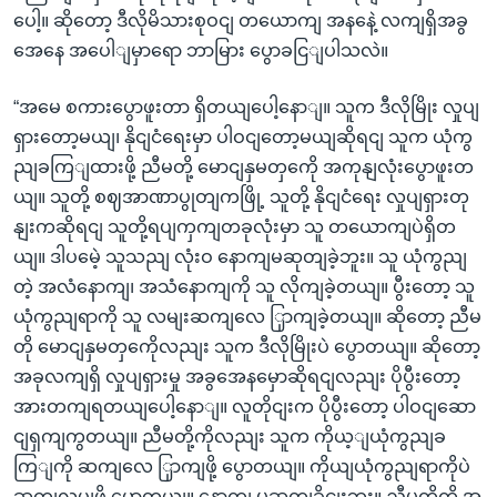
ပေါ့။ ဆိုတော့ ဒီလိုမိသားစုဝငျ တယောကျ အနနေဲ့ လကျရှိအခွ
အေနေ အပေါျမှာရော ဘာမြား ပွောခငြျပါသလဲ။
“အမေ စကားပွောဖူးတာ ရှိတယျပေါ့နောျ။ သူက ဒီလိုမြိုး လှုပျ
ရှားတော့မယျ၊ နိုငျငံရေးမှာ ပါဝငျတော့မယျဆိုရငျ သူက ယုံကွ
ညျခကြျထားဖို့ ညီမတို့ မောငျနှမတှကေို အကုနျလုံးပွောဖူးတ
ယျ။ သူတို့ စဈအာဏာပွုတျကဖြို့ သူတို့ နိုငျငံရေး လှုပျရှားတု
နျးကဆိုရငျ သူတို့ရပျကှကျတခုလုံးမှာ သူ တယောကျပဲရှိတ
ယျ။ ဒါပမေဲ့ သူသညျ လုံးဝ နောကျမဆုတျခဲ့ဘူး။ သူ ယုံကွညျ
တဲ့ အလံနောကျ၊ အသံနောကျကို သူ လိုကျခဲ့တယျ။ ပွီးတော့ သူ
ယုံကွညျရာကို သူ လမျးဆကျလေ ြှာကျခဲ့တယျ။ ဆိုတော့ ညီမ
တို မောငျနှမတှကေိုလညျး သူက ဒီလိုမြိုးပဲ ပွောတယျ။ ဆိုတော့
အခုလကျရှိ လှုပျရှားမှု အခွအေနမှောဆိုရငျလညျး ပိုပွီးတော့
အားတကျရတယျပေါ့နောျ။ လူတိုငျးက ပိုပွီးတော့ ပါဝငျဆော
ငျရှကျကွတယျ။ ညီမတို့ကိုလညျး သူက ကိုယ့ျယုံကွညျခ
ကြျကို ဆကျလေ ြှာကျဖို့ ပွောတယျ။ ကိုယျယုံကွညျရာကိုပဲ
ဆကျလုပျဖို့ ပွောတယျ။ နောကျ မဆုတျခိုငျးဘူး။ ညီမတို့ကို အ