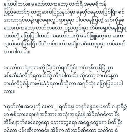
ပြောပါတယ်။ မသော်တာကတော့ လက်ရှိ အမေရိကန်
ပြည်ထောင်စု တက္ကဆက်ပြည်နယ်မှာ နေထိုင်နေတာဖြစ်ပြီး စစ်
အာဏာရှင်ဆန့်ကျင်ရေးလှုပ်ရှားမှုမှာ ပါဝင်နေကြတဲ့ အစ်ကိုနှစ်
ယောက်ကတော့ လတ်တလော ပြည်တွင်းမှာ တိမ်းရှောင်နေကြရ
တယ်လို့ ပြောပြပါတယ်။ မသော်တာကို မခင်ဖြူထွေးက ဆက်
သွယ်မေးမြန်းပြီး ဒီသီတင်းပတ် အမျိုးသမီးကဏ္ဍမှာ တင်ဆက်
ထားပါတယ်။
မသော်တာရဲ့အမေကို ပြီးခဲ့တဲ့ရက်ပိုင်းကပဲ ရန်ကုန်မြို့မှာ
ဖမ်းဆီးခံလိုက်ရတယ်လို့ သိရပါတယ်။ ဆိုတော့ ဘယ်နေ့က
ဘယ်လိုပုံစံနဲ့ အဖမ်းခံခဲ့ရတယ်ဆိုတာ အရင်ဆုံး ပြောပြပေးပါ
လား။
“ဟုတ်ကဲ့။ အမေ့ကို မေလ ၂ ရက်နေ့၊ တနင်္ဂနွေနေ့ မနက် ၈ နာရီခွဲ
မှာ စစ်သားရော၊ ရဲအင်အား အလုံးအရင်းနဲ့ အိမ်ထဲဝင်လာပြီး
အိမ်နောက်ဖေးတွေရော ဘေးတွေရော အရှေ့တွေရော ပိတ်ပြီး
ဝင်လာ ဖမ်းဆီးတာရှင့်။ အိမ်က သုံးထပ်ဆိုတော့ သူတို့က ရဲ