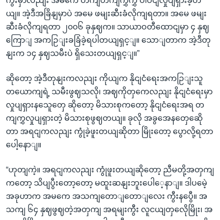
ကွီးမှာလညျး အမကေ တကျတကျကွှကွှ ပါဝငျလှုပျရှားခဲ့တ
ယျ။ အဲ့ဒီအခြိနျမှာပဲ အမေ ဖမျးဆီးခံလိုကျရတာ။ အမေ ဖမျး
ဆီးခံလိုကျရတာ ၂၀၀၆ ခုနှဈက။ သာယာဝတီထောငျမှာ ၄ နှဈ
ကြောျ အကဉြျးခခြံခဲ့ရပါတယျရှင့ျ။ သောျတာက အဲ့ဒီတု
နျးက ၁၄ နှဈသမီးပဲ ရှိသေးတယျရှင့ျ။”
ဆိုတော့ အဲ့ဒီတုနျးကလညျး ကိုယျက နိုငျငံရေးအကဉြျးသူ
တယောကျရဲ့ သမီးဖွဈသလို၊ အဈကိုတှကေလညျး နိုငျငံရေးမှာ
လှုပျရှားနသေူတှေ ဆိုတော့ မိသားစုကတော့ နိုငျငံရေးအရ တ
ကျကွှလှုပျရှားတဲ့ မိသားစုဖွဈတယျ။ ခုလို အခွအေနတှေဆေို
တာ အရငျကလညျး ကွုံခဲ့ဖူးတယျဆိုတာ မြိုးတော့ ပွောလို့ရတာ
ပေါ့နောျ။
“ဟုတျကဲ့။ အရငျကလညျး ကွုံဖူးတယျဆိုတော့ ညီမတို့အတှကျ
ကတော့ သိပျပွီးတော့တော့ မထူးဆနျးဘူးပေါေ့နာျ။ ဒါပမေဲ့
အခုဟာက အမကေ အသကျတောျတောျလေး ကွီးနပွေီ။ အ
သကျ ၆၄ နှဈဖွဈတဲ့အတှကျ အရမျးကွီး လူငယျတှလေိုမြိုး၊ အ