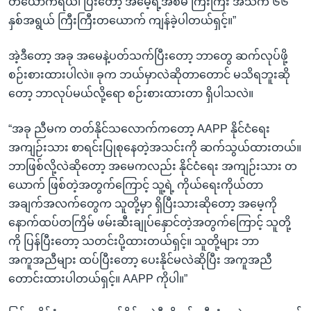
တယောက်ရယ်၊ ပြီးတော့ အမေ့ရဲ့အစ်မ ကြီးကြီး အသက် ၆၆
နှစ်အရွယ် ကြီးကြီးတယောက် ကျန်ခဲ့ပါတယ်ရှင့်။”
အဲ့ဒီတော့ အခု အမေနဲ့ပတ်သက်ပြီးတော့ ဘာတွေ ဆက်လုပ်ဖို့
စဉ်းစားထားပါလဲ။ ခုက ဘယ်မှာလဲဆိုတာတောင် မသိရဘူးဆို
တော့ ဘာလုပ်မယ်လို့ရော စဉ်းစားထားတာ ရှိပါသလဲ။
“အခု ညီမက တတ်နိုင်သလောက်ကတော့ AAPP နိုင်ငံရေး
အကျဉ်းသား စာရင်းပြုစုနေတဲ့အသင်းကို ဆက်သွယ်ထားတယ်။
ဘာဖြစ်လို့လဲဆိုတော့ အမေကလည်း နိုင်ငံရေး အကျဉ်းသား တ
ယောက် ဖြစ်တဲ့အတွက်ကြောင့် သူ့ရဲ့ ကိုယ်ရေးကိုယ်တာ
အချက်အလက်တွေက သူတို့မှာ ရှိပြီးသားဆိုတော့ အမေ့ကို
နောက်ထပ်တကြိမ် ဖမ်းဆီးချုပ်နှောင်တဲ့အတွက်ကြောင့် သူတို့
ကို ပြန်ပြီးတော့ သတင်းပို့ထားတယ်ရှင့်။ သူတို့များ ဘာ
အကူအညီများ ထပ်ပြီးတော့ ပေးနိုင်မလဲဆိုပြီး အကူအညီ
တောင်းထားပါတယ်ရှင့်။ AAPP ကိုပါ။”