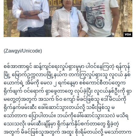
အ
သုတပဒေသာ အင်္ဂလိပ်စာ
ညွန်း
Learning English
စာမျက်နှာ
သို့
ဗွီအိုအေ လူမှုကွန်ယက်များ
ကျော်
ကြည့်
(Zawgyi/Unicode)
ရန်
ဘာသာစကားများ
ရှာဖွေ
စစ်အာဏာရှင် ဆန့်ကျင်ရေးလှုပ်ရှားမှုမှာ ပါဝင်နေကြတဲ့ ရန်ကုန်
ရန်
မြို့ မြောက်ဥက္ကလာပမြို့နယ်က တက်ကြွလှုပ်ရှားသူ လူငယ် နှစ်
နေရာ
ယောက်ရဲ့ အိမ်ကို မေလ ၂ ရက်နေ့မှာ စစ်ကောင်စီတပ်တွေက
သို့
ရိုက်ဖျက် ဝင်ရောက် ရှာဖွေတာတွေ လုပ်ခဲ့ပြီး လူငယ်နှစ်ဦးကို ရှာ
ကျော်
မတွေ့တဲ့အတွက် အသက် ၆၀ ကျော် မိခင်ဖြစ်သူ ဒေါ်မိငယ်ကို
ရန်
ရိုက်နှက်ဖမ်းဆီး ခေါ်ဆောင်သွားတယ်လို့ သမီးဖြစ်သူ မ
သော်တာက ပြောပါတယ်။ ဘယ်ကိုခေါ်ဆောင်သွားသလဲ မသိရ
သေးသလို၊ ဖမ်းဆီးချိန်မှာ ရိုက်နှက်နှိပ်စက်တာတွေ ရှိခဲ့တဲ့
အတွက် မိခင်ဖြစ်သူအတွက် အထူး စိုးရိမ်တယ်လို့ မသော်တာက