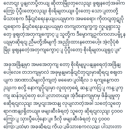
လောငျး ပွနျလာပို့တယျ ဆိုတာမြိုးတှလေညျး ဖွဈနတေဲ့အခါက
တြော့ ပိုပွီးတော့လညျး စိုးရိမျတယျ။ ပွီးတော့ သောျတာတို့
မိသားစုက ဒီနိုငျငံရေးနယျပယျမှာက အမရေော၊ ကိုတငျထှဋျပို
ငျရောက နိုငျငံရေးနယျပယျမှာ တကျတကျကွှကွှ လှုပျရှားသူ
တှေ ဖွဈတဲ့အတှကျကွောင့ျ သူတို့က ဒီမွောကျဥက်ကလာပမွို့န
ယျမှာဆိုရငျ ညီမတို့အိမျကို အညှိုးထားနတောပေါ့။ အဲ့လိုပုံစံ
မြိုး ဖွဈနတေဲ့အတှကျကွောင့ျ ပိုပွီးတော့ စိုးရိမျတယျရှင့ျ။”
အခုအခြိနျမှာ အမအေတှကျ တော့ စိုးရိမျပူပနျနရေတဲ့အခြိနျ
ပေါ့လေ။ တဘကျမှာလဲ အခုမွနျမာနိုငျငံတှငျးမှာဆိုရငျ စဈတ
ပျက အာဏာသိမျးလိုကျတဲ့ ဖဖေောျဝါရီလ ၁ ရကျနေ့ကတ
ညျးက စလို့ နောကျပိုငျးမှာ လူထုတှရေဲ့ ဆန့ျကငြျ ကန့ျကှ
ကျ ဆန်ဒပွပှဲတှေ ပေါျလာတယျ။ အဲ့ဒီနောကျမှာမှ ဖိနှိပျမှုတှ
ဆေိုရငျလညျး အပွငျးအထနျ လုပျလာတဲ့အခါ သတေဲ့သူတှေ
ရာဂဏနျးရှိတယျ။ ဖမျးဆီးခံရတဲ့ သူတှေ ဆိုရငျလညျး ၄၀၀၀
ကြောျ သှားပွီပေါ့နောျ။ ဒီလို ဖမျးဆီးခံရတဲ့ လူ ၄၀၀၀
ကြောျထဲမှာ အခုဆိုရငျ ကိုယ့ျမိသားစုကလညျး ပါသှားတာ