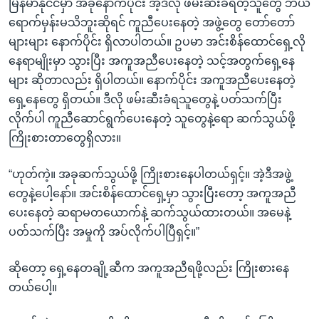
မြန်မာနိုင်ငံမှာ အခုနောက်ပိုင်း အဲ့ဒီလို ဖမ်းဆီးခံရတဲ့သူတွေ ဘယ်
ရောက်မှန်းမသိဘူးဆိုရင် ကူညီပေးနေတဲ့ အဖွဲ့တွေ တော်တော်
များများ နောက်ပိုင်း ရှိလာပါတယ်။ ဥပမာ အင်းစိန်ထောင်ရှေ့လို
နေရာမျိုးမှာ သွားပြီး အကူအညီပေးနေတဲ့ သင့်အတွက်ရှေ့နေ
များ ဆိုတာလည်း ရှိပါတယ်။ နောက်ပိုင်း အကူအညီပေးနေတဲ့
ရှေ့နေတွေ ရှိတယ်။ ဒီလို ဖမ်းဆီးခံရသူတွေနဲ့ ပတ်သက်ပြီး
လိုက်ပါ ကူညီဆောင်ရွက်ပေးနေတဲ့ သူတွေနဲ့ရော ဆက်သွယ်ဖို့
ကြိုးစားတာတွေရှိလား။
“ဟုတ်ကဲ့။ အခုဆက်သွယ်ဖို့ ကြိုးစားနေပါတယ်ရှင့်။ အဲ့ဒီအဖွဲ့
တွေနဲ့ပေါ့နော်။ အင်းစိန်ထောင်ရှေ့မှာ သွားပြီးတော့ အကူအညီ
ပေးနေတဲ့ ဆရာမတယောက်နဲ့ ဆက်သွယ်ထားတယ်။ အမေနဲ့
ပတ်သက်ပြီး အမှုကို အပ်လိုက်ပါပြီရှင့်။”
ဆိုတော့ ရှေ့နေတချို့ဆီက အကူအညီရဖို့လည်း ကြိုးစားနေ
တယ်ပေါ့။