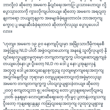
ဘာလို့လဲ ဆိုတော့ အမကေ နိုငျငံရေးအကဉြျးသားဟောငျး လို့
ပွောသှားတာကို ကွားလိုကျပါတယျ။ ဆိုတော့ အမကေ အရငျတု
နျးကရော ဘယျတုနျးက အဖမျးခံခဲ့ရဖူးတာလဲ။ ဘာအတှကျ
ကွောင့ျ ဖမျးဆီးခံခဲ့ရတာလဲ ဆိုတာကိုလညျး ပွောပွပေးပါ
လား။
“ဟုတျ။ အမကေ ၁၉ ၉၀ နောကျပိုငျးမှာ အမြိုးသားဒီမိုကရစေီ
အဖှဲ့ခြုပျ NLD ပါတီ အဖှဲ့ဝငျတယောကျ အနနေဲ့ သူတို့လုပျတဲ့ နို
ငျငံရေးလှုပျရှားမှုတှမှော တကျတကျကွှကွှ ပါဝငျဆောငျရှကျခဲ့
တယျပေါ့နောျ။ ပွီးတော့ NLD က ဒေါျ နောျအုနျးလှနဲ့
အတူတူ ဒေါျအောငျဆနျးစုကွညျ လှတျမွောကျရေးအတှကျ
အငျ်ဂါနေ့တိုငျး ဘုရားမှာ ဝတျပွုဆုတောငျးတဲ့အဖှဲ့မှာလညျး
အမကေ တကျတကျကွှကွှ ပါဝငျလှုပျရှားခဲ့တယျ။ ဆိုတော့
၂၀၀၇ စကျတငျဘာ ရှှဝေါရောငျ တောျလှနျရေးမတိုငျခငျ
၂၀၀၆ ခုနှဈမှာ လောငျစာဆီဈေးတှေ တိုးမွှင့ျတာနဲ့ပတျသကျ
ပွီးတော့ ကုနျဈေးနှုနျး ကဆြငျးရေးအတှကျ လူထုလှုပျရှားမှု