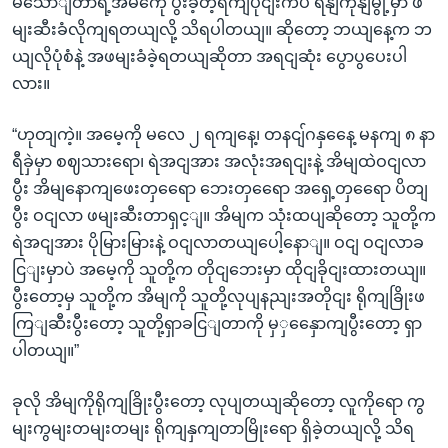
မသောျတာရဲ့အမကေို ပွီးခဲ့တဲ့ရကျပိုငျးကပဲ ရနျကုနျမွို့မှာ ဖ
မျးဆီးခံလိုကျရတယျလို့ သိရပါတယျ။ ဆိုတော့ ဘယျနေ့က ဘ
ယျလိုပုံစံနဲ့ အဖမျးခံခဲ့ရတယျဆိုတာ အရငျဆုံး ပွောပွပေးပါ
လား။
“ဟုတျကဲ့။ အမေ့ကို မလေ ၂ ရကျနေ့၊ တနငျ်ဂနှနေေ့ မနကျ ၈ နာ
ရီခှဲမှာ စဈသားရော၊ ရဲအငျအား အလုံးအရငျးနဲ့ အိမျထဲဝငျလာ
ပွီး အိမျနောကျဖေးတှရေော ဘေးတှရေော အရှေ့တှရေော ပိတျ
ပွီး ဝငျလာ ဖမျးဆီးတာရှင့ျ။ အိမျက သုံးထပျဆိုတော့ သူတို့က
ရဲအငျအား ပိုမြားမြားနဲ့ ဝငျလာတယျပေါ့နောျ။ ဝငျ ဝငျလာခ
ငြျးမှာပဲ အမေ့ကို သူတို့က တိုငျဘေးမှာ ထိုငျခိုငျးထားတယျ။
ပွီးတော့မှ သူတို့က အိမျကို သူတို့လုပျနညျးအတိုငျး ရိုကျခြိုးဖ
ကြျဆီးပွီးတော့ သူတို့ရှာခငြျတာကို မှှနှေောကျပွီးတော့ ရှာ
ပါတယျ။”
ခုလို အိမျကိုရိုကျခြိုးပွီးတော့ လုပျတယျဆိုတော့ လူကိုရော ကွ
မျးကွမျးတမျးတမျး ရိုကျနှကျတာမြိုးရော ရှိခဲ့တယျလို့ သိရ