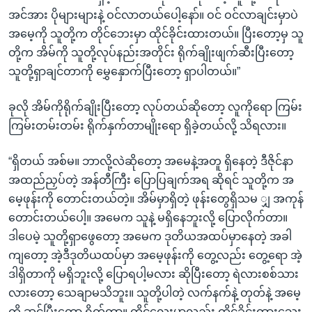
အင်အား ပိုများများနဲ့ ဝင်လာတယ်ပေါ့နော်။ ဝင် ဝင်လာချင်းမှာပဲ
အမေ့ကို သူတို့က တိုင်ဘေးမှာ ထိုင်ခိုင်းထားတယ်။ ပြီးတော့မှ သူ
တို့က အိမ်ကို သူတို့လုပ်နည်းအတိုင်း ရိုက်ချိုးဖျက်ဆီးပြီးတော့
သူတို့ရှာချင်တာကို မွှေနှောက်ပြီးတော့ ရှာပါတယ်။”
ခုလို အိမ်ကိုရိုက်ချိုးပြီးတော့ လုပ်တယ်ဆိုတော့ လူကိုရော ကြမ်း
ကြမ်းတမ်းတမ်း ရိုက်နှက်တာမျိုးရော ရှိခဲ့တယ်လို့ သိရလား။
“ရှိတယ် အစ်မ။ ဘာလို့လဲဆိုတော့ အမေနဲ့အတူ ရှိနေတဲ့ ဒီဇိုင်နာ
အထည်ညှပ်တဲ့ အန်တီကြီး ပြောပြချက်အရ ဆိုရင် သူတို့က အ
မေ့ဖုန်းကို တောင်းတယ်တဲ့။ အိမ်မှာရှိတဲ့ ဖုန်းတွေရှိသမ ျှ အကုန်
တောင်းတယ်ပေါ့။ အမေက သူနဲ့ မရှိနေဘူးလို့ ပြောလိုက်တာ။
ဒါပေမဲ့ သူတို့ရှာဖွေတော့ အမေက ဒုတိယအထပ်မှာနေတဲ့ အခါ
ကျတော့ အဲ့ဒီဒုတိယထပ်မှာ အမေ့ဖုန်းကို တွေ့လည်း တွေ့ရော အဲ့
ဒါရှိတာကို မရှိဘူးလို့ ပြောရပါ့မလား ဆိုပြီးတော့ ရဲလားစစ်သား
လားတော့ သေချာမသိဘူး။ သူတို့ပါတဲ့ လက်နက်နဲ့ တုတ်နဲ့ အမေ့
ကို ဆင့်ပြီးတော့ ရိုက်တာ။ တိုင်လေးမှာလည်း ထိုင်ခိုင်းထားသေး