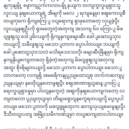
နျကုနျမွို့ မွောကျဥက်ကလာပမွို့နယျက တကျကွှလှုပျရှားသူ
လူငယျ နှဈယောကျရဲ့ အိမျကို မလေ ၂ ရကျနေ့မှာ စဈကောငျစီ
တပျတှကေ ရိုကျဖကြျ ဝငျရောကျ ရှာဖှတောတှေ လုပျခဲ့ပွီး
လူငယျနှဈဦးကို ရှာမတှေ့တဲ့အတှကျ အသကျ ၆၀ ကြောျ မိခ
ငျဖွဈသူ ဒေါျမိငယျကို ရိုကျနှကျဖမျးဆီး ခေါျဆောငျသှား
တယျလို့ သမီးဖွဈသူ မသောျတာက ပွောပါတယျ။ ဘယျကို
ခေါျဆောငျသှားသလဲ မသိရသေးသလို၊ ဖမျးဆီးခြိနျမှာ ရိုကျ
နှကျနှိပျစကျတာတှေ ရှိခဲ့တဲ့အတှကျ မိခငျဖွဈသူအတှကျ
အထူး စိုးရိမျတယျလို့ မသောျတာက ပွောပါတယျ။ မသောျ
တာကတော့ လကျရှိ အမရေိကနျပွညျထောငျစု တက်ကဆကျပွ
ညျနယျမှာ နထေိုငျနတောဖွဈပွီး စဈအာဏာရှငျဆန့ျကငြျ
ရေးလှုပျရှားမှုမှာ ပါဝငျနကွေတဲ့ အဈကိုနှဈယောကျကတော့ လ
တျတလော ပွညျတှငျးမှာ တိမျးရှောငျနကွေရတယျလို့ ပွောပွပါ
တယျ။ မသောျတာကို မခငျဖွူထှေးက ဆကျသှယျမေးမွနျးပွီး
ဒီသီတငျးပတျ အမြိုးသမီးကဏ်ဍမှာ တငျဆကျထားပါတယျ။