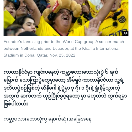
အ
သုတပဒေသာ အင်္ဂလိပ်စာ
ညွန်း
Learning English
စာမျက်နှာ
သို့
ဗွီအိုအေ လူမှုကွန်ယက်များ
ကျော်
ကြည့်
Ecuador's fans sing prior to the World Cup group A soccer match
between Netherlands and Ecuador, at the Khalifa International
ရန်
ဘာသာစကားများ
Stadium in Doha, Qatar, Nov. 25, 2022.
ရှာဖွေ
ရန်
ကာတာနိုင်ငံမှာ ကျင်းပနေတဲ့ ကမ္ဘာ့ဖလားဘောလုံးပွဲ ၆ ရက်
နေရာ
မြောက် သောကြာပွဲတွေမှာတော့ အိမ်ရှင် ကာတာနိုင်ငံဟာ သူ့ရဲ့
သို့
ဒုတိယပွဲစဉ်ဖြစ်တဲ့ ဆီနီဂေါ နဲ့ ပွဲမှာ ၃ ဂိုး ၁ ဂိုးနဲ့ ရှုံးနိမ့်သွားတဲ့
ကျော်
အတွက် ဆက်လက် ယှဉ်ပြိုင်ခွင့်ရတော့ မှာ မဟုတ်ဘဲ ထွက်ရမှာ
ရန်
ဖြစ်ပါတယ်။
ကမ္ဘာ့ဖလားဘောလုံးပွဲ နောက်ဆုံးအခြေအနေ