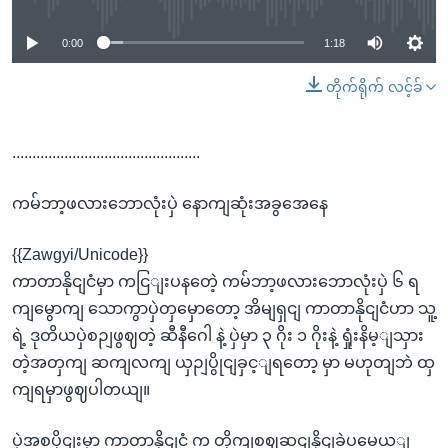
0:00
1:18
တိုက်ရိုက် လင့်ခ်
...............................................
ကမ်ဘာ့ဖလားဘောလုံးပှဲ နောကျဆုံးအခွအေနေ
{{Zawgyi/Unicode}}
ကာတာနိုငျငံမှာ ကငြျးပနတေဲ့ ကမ်ဘာ့ဖလားဘောလုံးပှဲ ၆ ရ
ကျမွောကျ သောကွာပှဲတှမှောတော့ အိမျရှငျ ကာတာနိုငျငံဟာ သူ့
ရဲ့ ဒုတိယပှဲစဉျဖွဈတဲ့ ဆီနီဂေါ နဲ့ ပှဲမှာ ၃ ဂိုး ၁ ဂိုးနဲ့ ရှုံးနိမ့ျသှား
တဲ့အတှကျ ဆကျလကျ ယှဉျပွိုငျခှင့ျရတော့ မှာ မဟုတျဘဲ ထှ
ကျရမှာဖွဈပါတယျ။
ပှဲအစပိုငျးမှာ ကာတာနိုငျငံ က တိုကျစဈဆငျနိုငျခဲ့ပမေယ့ျ