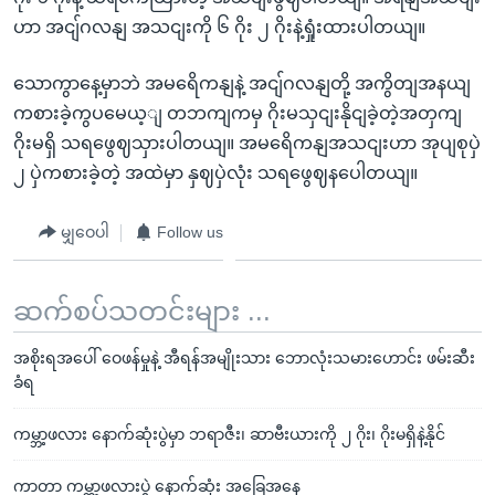
ဟာ အငျ်ဂလနျ အသငျးကို ၆ ဂိုး ၂ ဂိုးနဲ့ရှုံးထားပါတယျ။
သောကွာနေ့မှာဘဲ အမရေိကနျနဲ့ အငျ်ဂလနျတို့ အကွိတျအနယျ
ကစားခဲ့ကွပမေယ့ျ တဘကျကမှ ဂိုးမသှငျးနိုငျခဲ့တဲ့အတှကျ
ဂိုးမရှိ သရဖွေဈသှားပါတယျ။ အမရေိကနျအသငျးဟာ အုပျစုပှဲ
၂ ပှဲကစားခဲ့တဲ့ အထဲမှာ နှဈပှဲလုံး သရဖွေဈနပေါတယျ။
မျှဝေပါ
Follow us
ဆက်စပ်သတင်းများ ...
အစိုးရအပေါ် ဝေဖန်မှုနဲ့ အီရန်အမျိုးသား ဘောလုံးသမားဟောင်း ဖမ်းဆီး
ခံရ
ကမ္ဘာ့ဖလား နောက်ဆုံးပွဲမှာ ဘရာဇီး၊ ဆာဗီးယားကို ၂ ဂိုး၊ ဂိုးမရှိနဲ့နိုင်
ကာတာ ကမ္ဘာ့ဖလားပွဲ နောက်ဆုံး အခြေအနေ