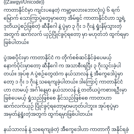
{{Zawgyi/Unicode}}
ကာတာနိုင်ငံမှာ ကျင်းပနေတဲ့ ကမ္ဘာ့ဖလားဘောလုံးပွဲ ၆ ရက်
မြောက် သောကြာပွဲတွေမှာတော့ အိမ်ရှင် ကာတာနိုင်ငံဟာ သူ့ရဲ့
ဒုတိယပွဲစဉ်ဖြစ်တဲ့ ဆီနီဂေါ နဲ့ ပွဲမှာ ၃ ဂိုး ၁ ဂိုးနဲ့ ရှုံးနိမ့်သွားတဲ့
အတွက် ဆက်လက် ယှဉ်ပြိုင်ခွင့်ရတော့ မှာ မဟုတ်ဘဲ ထွက်ရမှာ
ဖြစ်ပါတယ်။
ပွဲအစပိုင်းမှာ ကာတာနိုင်ငံ က တိုက်စစ်ဆင်နိုင်ခဲ့ပေမယ့်
နောက်ပိုင်းမှာတော့ ဆီနီဂေါ က အသာစီးရပြီး ၃ ဂိုးသွင်းခဲ့ပါ
တယ်။ အုပ်စု A ပွဲစဉ်တွေထဲက နယ်သာလန် နဲ့ အီကွေဒေါပွဲမှာ
တော့ ၁ ဂိုး ၁ ဂိုးနဲ့ သရေကျခဲ့ပါတယ်။ ဒါကြောင့် ကာတာနိုင်ငံ
ဟာ လာမယ့် အင်္ဂါနေ့မှာ နယ်သာလန် နဲ့ တတိယပွဲကစားရဦးမှာ
ဖြစ်ပေမယ့် ရှုံသည်ဖြစ်စေ နိုင်သည်ဖြစ်စေ ကာတာဟာ
ဆက်လက်ယှဉ် ပြိုင်ခွင့်ရတော့မှာမဟုတ်ပါဘူး။ အုပ်စုပွဲမှာ
အမှတ်နဲ့ရှုံးတဲ့အတွက် ထွက်ရမှာဖြစ်ပါတယ်။
နယ်သာလန် နဲ့ သရေကျခဲ့တဲ့ အီကွေဒေါဟာ ကာတာကို အနိုင်ရခဲ့