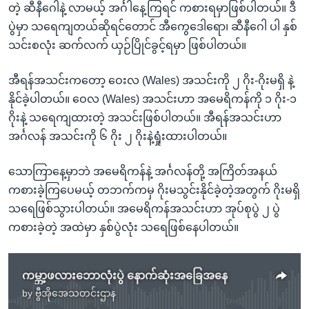
တဲ့ ဆီနီဂေါနဲ့ လာမယ့် အင်္ဂါနေ့ကြရင် ကစားရမှာဖြစ်ပါတယ်။ ဒီ
ပွဲမှာ သရေကျတယ်ဆိုရင်တောင် အီကွေဒေါရော၊ ဆီနီဂေါ ပါ နှစ်
သင်းစလုံး ဆက်လက် ယှဉ်ပြိုင်ခွင့်ရမှာ ဖြစ်ပါတယ်။
အီရန်အသင်းကတော့ ဝေးလ (Wales) အသင်းကို ၂ ဂိုး-ဂိုးမရှိ နဲ့
နိုင်ခဲ့ပါတယ်။ ဝေလ (Wales) အသင်းဟာ အမေရိကန်ကို ၁ ဂိုး-၁
ဂိုးနဲ့ သရေကျထားတဲ့ အသင်းဖြစ်ပါတယ်။ အီရန်အသင်းဟာ
အင်္ဂလန် အသင်းကို ၆ ဂိုး ၂ ဂိုးနဲ့ရှုံးထားပါတယ်။
သောကြာနေ့မှာဘဲ အမေရိကန်နဲ့ အင်္ဂလန်တို့ အကြိတ်အနယ်
ကစားခဲ့ကြပေမယ့် တဘက်ကမှ ဂိုးမသွင်းနိုင်ခဲ့တဲ့အတွက် ဂိုးမရှိ
သရေဖြစ်သွားပါတယ်။ အမေရိကန်အသင်းဟာ အုပ်စုပွဲ ၂ ပွဲ
ကစားခဲ့တဲ့ အထဲမှာ နှစ်ပွဲလုံး သရေဖြစ်နေပါတယ်။
ကမ္ဘာ့ဖလားဘောလုံးပွဲ နောက်ဆုံးအခြေအနေ
by
ဗွီအိုအေသတင်းဌာန
No media source currently available