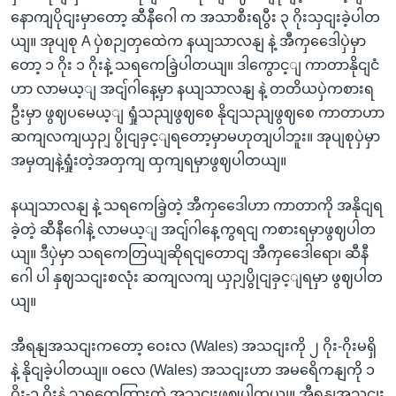
နောကျပိုငျးမှာတော့ ဆီနီဂေါ က အသာစီးရပွီး ၃ ဂိုးသှငျးခဲ့ပါတ
ယျ။ အုပျစု A ပှဲစဉျတှထေဲက နယျသာလနျ နဲ့ အီကှဒေေါပှဲမှာ
တော့ ၁ ဂိုး ၁ ဂိုးနဲ့ သရကေခြဲ့ပါတယျ။ ဒါကွောင့ျ ကာတာနိုငျငံ
ဟာ လာမယ့ျ အငျ်ဂါနေ့မှာ နယျသာလနျ နဲ့ တတိယပှဲကစားရ
ဦးမှာ ဖွဈပမေယ့ျ ရှုံသညျဖွဈစေ နိုငျသညျဖွဈစေ ကာတာဟာ
ဆကျလကျယှဉျ ပွိုငျခှင့ျရတော့မှာမဟုတျပါဘူး။ အုပျစုပှဲမှာ
အမှတျနဲ့ရှုံးတဲ့အတှကျ ထှကျရမှာဖွဈပါတယျ။
နယျသာလနျ နဲ့ သရကေခြဲ့တဲ့ အီကှဒေေါဟာ ကာတာကို အနိုငျရ
ခဲ့တဲ့ ဆီနီဂေါနဲ့ လာမယ့ျ အငျ်ဂါနေ့ကွရငျ ကစားရမှာဖွဈပါတ
ယျ။ ဒီပှဲမှာ သရကေတြယျဆိုရငျတောငျ အီကှဒေေါရော၊ ဆီနီ
ဂေါ ပါ နှဈသငျးစလုံး ဆကျလကျ ယှဉျပွိုငျခှင့ျရမှာ ဖွဈပါတ
ယျ။
အီရနျအသငျးကတော့ ဝေးလ (Wales) အသငျးကို ၂ ဂိုး-ဂိုးမရှိ
နဲ့ နိုငျခဲ့ပါတယျ။ ဝလေ (Wales) အသငျးဟာ အမရေိကနျကို ၁
ဂိုး-၁ ဂိုးနဲ့ သရကေထြားတဲ့ အသငျးဖွဈပါတယျ။ အီရနျအသငျး