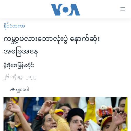
သုံး
ရ
လွယ်ကူ
နိုင်ငံတကာ
မူလစာမျက်နှာ
စေ
ကမ္ဘာ့ဖလားဘောလုံးပွဲ နောက်ဆုံး
မြန်မာ
သည့်
အခြေအနေ
ကမ္ဘာ့သတင်းများ
Link
ဗွီဒီယို
နိုင်ငံတကာ
ဗွီအိုအေမြန်မာပိုင်း
များ
သတင်းလွတ်လပ်ခွင့်
အမေရိကန်
၂၆ ႏိုဝင္ဘာ၊ ၂၀၂၂
ပင်မ
ရပ်ဝန်းတခု လမ်းတခု အလွန်
တရုတ်
အကြောင်းအရာ
မျှဝေပါ
သို့
အင်္ဂလိပ်စာလေ့လာမယ်
အစ္စရေး-ပါလက်စတိုင်း
ကျော်
အပတ်စဉ်ကဏ္ဍများ
အမေရိကန်သုံးအီဒီယံ
ကြည့်
ရေဒီယိုနှင့်ရုပ်သံ အချက်အလက်များ
မကြေးမုံရဲ့ အင်္ဂလိပ်စာ
ရေဒီယို
ရန်
ပင်မ
ရေဒီယို/တီဗွီအစီအစဉ်
ရုပ်ရှင်ထဲက အင်္ဂလိပ်စာ
တီဗွီ