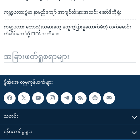
ကမ္ဘာ့ဖလားပွဲမှာ နာမည်ကျော် အာဂျင်တီးနားအသင်း ဆော်ဒီကိုရှုံး
ကမ္ဘာ့ဖလား ဘောလုံးသမားတွေ မတူကွဲပြားမှုထောက်ခံတဲ့ လက်မောင်း
တံဆိပ်မတပ်ဖို့ FIFA သတိပေး
အခြားဖတ်ရှုစရာများ
ဗွီအိုအေ လူမှုကွန်ယက်များ
သတင်း
၀န်ဆောင်မှုများ