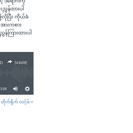
် ဒီရောဂါကို
းညွှန်ထားပါ
ိုပြီး ကိုယ်ခံ
ဲ့ အားကစား
 ညွှန်ကြားထားပါ
D
SHARE
3:28
တိုက်ရိုက် လင့်ခ်
SHARE