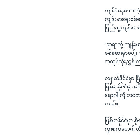
ကျန်ရှိနေသေးတဲ့
ကျန်းမာရေးစစ်ဆေ
ပြည်သူ့ကျန်းမာ
“ဆရာတို့ ကျန်းမ
စစ်ဆေးမှာပေါ့။ 
အကုန်လုံးညွှန်က
တရုတ်နိုင်ငံမှာ ပ
မြန်မာနိုင်ငံမှ
ရောဂါကြိုတင်ကာက
တယ်။
မြန်မာနိုင်ငံမှာ 
ကူးစက်ရောဂါ တ