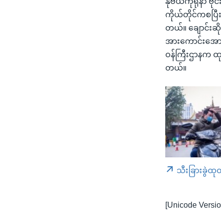
နိုဗယ်ကိုရိုနာ 
ကိုယ်တိုင်ကစပြီ
တယ်။ ချောင်းဆို
အားကောင်းအောင်
ဝန်ကြီးဌာနက ထုတ
တယ်။
သီးခြားခွဲထု
[Unicode Versio