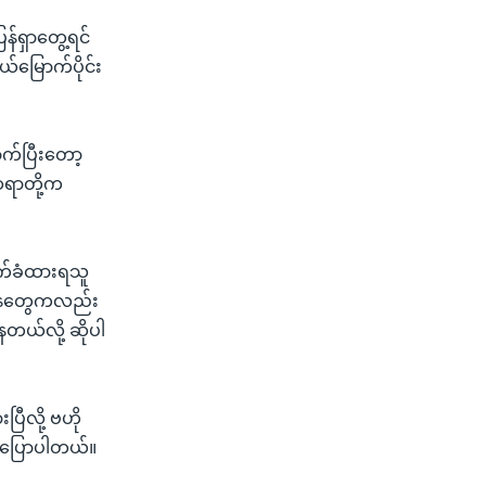
န်ရှာတွေ့ရင်
်မြောက်ပိုင်း
ာက်ပြီးတော့
ဆရာတို့က
ူးစက်ခံထားရသူ
ီးဌာနတွေကလည်း
ေတယ်လို့ ဆိုပါ
ပြီလို့ ဗဟို
 ပြောပါတယ်။