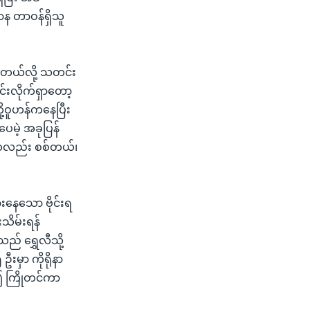
ဌာန တာဝန်ရှိသူ
ေတယ်လို့ သတင်း
်းလိုက်ရှာတော့
့ဝူဟန်ကနေပြီး
ေမဲ့ အခုပြန်
ကလည်း စစ်တယ်၊
ားနေသော ဗိုင်းရ
သိမ်းရန်
ည် ရွှေလီသို့
ဦးမှာ ကိုရိုနာ
င်၍ ကြိုတင်ကာ