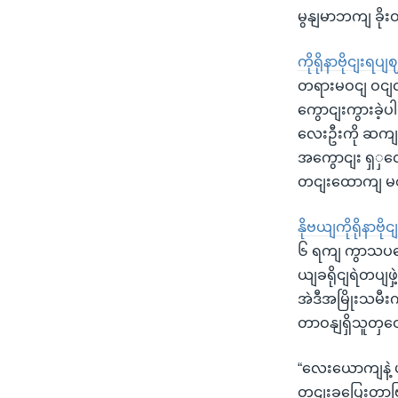
မွနျမာဘကျ ခိုး
ကိုရိုနာဗိုငျးရပျ
တရားမဝငျ ဝငျလ
ကွောငျးကွားခဲ့ပ
လေးဦးကို ဆကျရှ
အကွောငျး ရှှလေ
တငျးထောကျ မစ
နိုဗယျကိုရိုနာ
၆ ရကျ ကွာသပတေ
ယျခရိုငျရဲတပျဖှဲ
အဲဒီအမြိုးသမီး
တာဝနျရှိသူတှထေ
“လေးယောကျနဲ့ 
တငျးခပြေးတာဗ