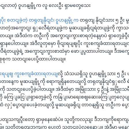
ဝငျလာတဲ့ ဝူဟနျမွို့က လူ လေးဦး ရှာမတှေ့သေး
ဈပိုး စတငျခဲ့တဲ့ တရုတျနိုငျငံ၊ ဝူဟနျမွို့က
တရုတျ နိုငျငံသား ၅ ဦး မ
ာတဲ့အကွောငျး ရှှလေီရဲတပျဖှဲ့က မူဆယျခရိုငျရဲတပျဖှဲ့ကို က
ါတယျ။ အဲဒီထဲက တဦးကို အကွောငျးကွားစာရတဲ့နေ့မှာပဲ ရှာတှေ့ခဲ့ပွ
ာနပေါတယျ။ အဲဒီလူတှမှော ဗိုငျးရပျဈပိုး ကူးစကျခံထားရတယျလိ
ီရဲတပျဖှဲ့ရဲ့ အကွောငျးကွားစာထဲမှာ ဖောျပွထားပါတယျ။ ဒီအကွေ
ုစုက သတငျးပေးပို့ထားပါတယျ။
ဗိုငျးရပျဈ ကူးစကျခံထားရတယျ
လို့ သံသယရှိသူ ဝူဟနျမွို့သား ၅ 
းနေ့က မူဆယျမွို့ကို ရောကျရှိနတေယျလို့ တရုတျနိုငျငံရှှလေီ
့ကို သတငျးပေးပို့ခဲ့ပါတယျ။ အဲဒီထဲမှာ အမြိုးသား ၄ ဦးနဲ့ အမြိုးသမီး 
ကို ခကြျခငြျးရှာတှေ့ခဲ့လို့ ကနြျးမာရေးစဈဆေးခကြျတှလေုပျပွ
ံ လှှဲပွောငျးပေးခဲ့တယျလို့ မူဆယျခရိုငျ တာဝနျရှိသူ တဦးက ပ
ပတျသကျပွီးတော့ ရှာဖှနေဆေဲပဲ။ သူတို့ကလညျး ဒီဘကျကိုရောက
ြ။ သူတို့တရုတျဘကျက ပေးတဲ့ သတငျးပဲလနေောျ။ အဲဒီမှာ မန