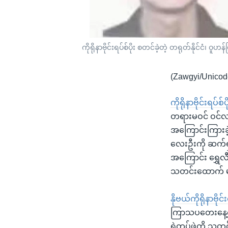
ကိုရိုနာဗိုင်းရပ်စ်ပိုး စတင်ခဲ့တဲ့ တရုတ်နိုင်ငံ၊ ဝူဟ
(Zawgyi/Unicod
ကိုရိုနာဗိုင်းရပ်စ
တရားမဝင် ဝင်လာ
အကြောင်းကြားခဲ့
လေးဦးကို ဆက်ရှ
အကြောင်း ရွှေလ
သတင်းထောက် မ
နိုဗယ်ကိုရိုနာဗ
ကြာသပတေးနေ့က မ
ရဲတပ်ဖွဲ့ကို သတင