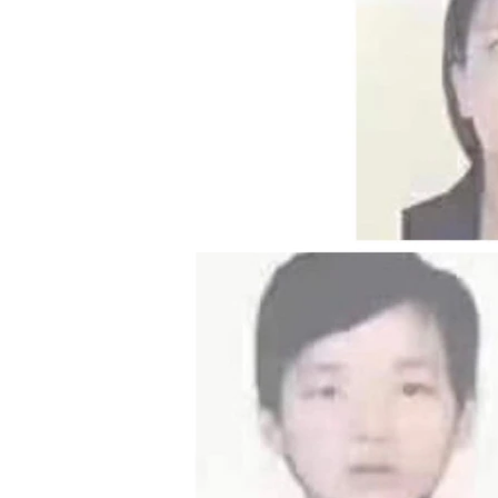
သုတပဒေသာ အင်္ဂလိပ်စာ
အ
ညွန်း
စာမျက်နှာ
သို့
ကျော်
ကြည့်
ရန်
ရှာဖွေ
ရန်
နေရာ
သို့
ကျော်
ရန်