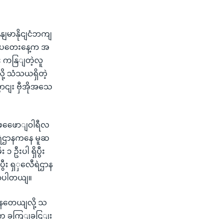
ွနျမာနိုငျငံဘကျ
ွာသပတေးနေ့က အ
ီး ကနြျတဲ့လူ
ု့ သံသယရှိတဲ့
ာငျး ဗှီအိုအသေ
ဦး ဖဖေောျဝါရီလ
 ရဲဌာနကနေ မူဆ
၁ ဦးပါ ရှိပွီး
ီး ရှှလေီရဲဌာန
ွောပါတယျ။
ျနတေယျလို့ သ
ေ့က ခကြျခငြျး