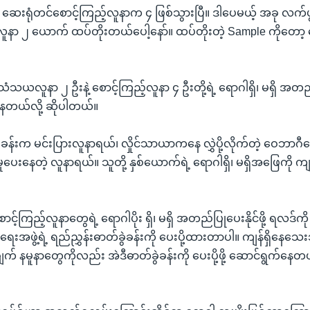
ေးရုံတင်စောင့်ကြည့်လူနာက ၄ ဖြစ်သွားပြီ။ ဒါပေမယ့် အခု လက်ပွတ
ူနာ ၂ ယောက် ထပ်တိုးတယ်ပေါ့နော်။ ထပ်တိုးတဲ့ Sample ကိုတော့ ပေးပ
 သံသယလူနာ ၂ ဦးနဲ့ စောင့်ကြည့်လူနာ ၄ ဦးတို့ရဲ့ ရောဂါရှိ၊ မရှိ အတ
နေတယ်လို့ ဆိုပါတယ်။
ွဲခန်းက မင်းပြားလူနာရယ်၊ လှိုင်သာယာကနေ လွှဲပို့လိုက်တဲ့ ဝေဘာဂီဆ
ုပေးနေတဲ့ လူနာရယ်။ သူတို့ နှစ်ယောက်ရဲ့ ရောဂါရှိ၊ မရှိအဖြေကို ကျမ
်ကြည့်လူနာတွေရဲ့ ရောဂါပိုး ရှိ၊ မရှိ အတည်ပြုပေးနိုင်ဖို့ ရလဒ်ကို ထိုင
ာရေးအဖွဲ့ရဲ့ ရည်ညွှန်းဓာတ်ခွဲခန်းကို ပေးပို့ထားတာပါ။ ကျန်ရှိနေသေ
က် နမူနာတွေကိုလည်း အဲဒီဓာတ်ခွဲခန်းကို ပေးပို့ဖို့ ဆောင်ရွက်နေတယ