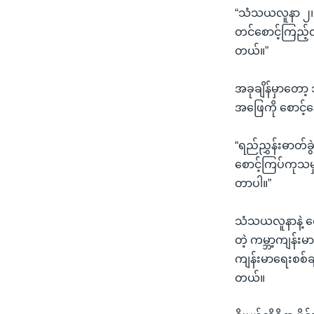
“သံသယလူနာ ၂၊ ဆ
တင်စောင့်ကြည့်လ
တယ်။”
အခုချိန်မှာတော့
အဖြေကို စောင့်
“ရည်ညွှန်းဓာတ်ခ
စောင့်ကြပ်ကုသမှ
တာပါ။”
သံသယလူနာနဲ့ စောင့
တဲ့ ကမ္ဘာ့ကျန်းမ
ကျန်းမာရေးစစ်ချ
တယ်။