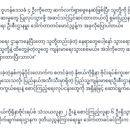
 ဝူဟန်ဒေသခံ ၄ ဦးကိုတော့ ဆက်လက်ရှာဖွေနေဆဲဖြစ်ပြီး သူတို့ကို ပြ
းမှုတွေ ပြုလုပ်သွားဖို့ အဆင်သင့်ပြင်ဆင်ထားတယ်လို့ ရှမ်းပြည်နယ
ရေး ဦးစီးဌာနမှူး ဒေါက်တာတင်မောင်ညွှန့်က အခုလိုပြောပါတယ်။
ာရေး ဌာနကနေပြီးတော့ သူတို့တည်းခဲ့တဲ့ နေရာတွေပေါ့နော် သွားရေ
သူတို့နဲ့ ထိတွေ့ခဲ့တဲ့လူတွေ ကျန်းမာရေးသွားစစ်မယ်။ အဲဒါကိုတော့ 
ြားထားပြီးသားပဲ။”
ြီးခဲ့တဲ့နှစ်ကုန်ပိုင်းလောက်က စတင်ခဲ့တဲ့ နိုဗယ်ကိုရိုနာ ဗိုင်းရပ်စ်က
ာ မရှိသေးသလို၊ ပြည်နယ်အသီးသီးမှာရှိတဲ့ ပြည်သူ့ကျန်းမာရေးဦးစ
ွယ်ရေးနဲ့ စောင့်ကြည့်ရေးလုပ်ငန်းတွေကို အရှိန်မြင့် ဆောင်ရွက်န
နိုဗယ်ကိုရိုနာဗိုင်းရပ်စ် သံသယလူနာ ၂ ဦးနဲ့ စောင့်ကြည့်လူနာ ၆ ဦးရှိသွား
ိုက်ဖျက်ရေးဌာနက ဒုတိယညွှန်ကြားရေးမှူး ဒေါက်တာခင်ခင်ကြီးက