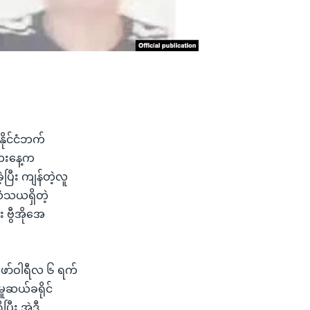
နိုင်ငံဘက်
တေးနေ့က
ပြီး ကျန်တဲ့လူ
သံသယရှိတဲ့
 ဗွီအိုအေ
ဖော်ဝါရီလ ၆ ရက်
မူဆယ်ခရိုင်
ပြီး အဲဒီ