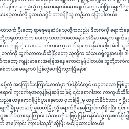
က်ချင်းရှာတွေ့ခဲ့လို့ ကျန်းမာရေးစစ်ဆေးချက်တွေ လုပ်ပြီး ရွှေလီရဲ
င်းပေးခဲ့တယ်လို့ မူဆယ်ခရိုင် တာဝန်ရှိသူ တဦးက ပြောပါတယ်။
ပတ်သက်ပြီးတော့ ရှာဖွေနေဆဲပဲ။ သူတို့ကလည်း ဒီဘက်ကို ရောက်န
ို့တရုတ်ဘက်က ပေးတဲ့ သတင်းပဲလေနော်။ အဲဒီမှာ မနေ့က ချက်ချင
။ ကျန်တဲ့ လေးယောက်ကတော့ ဆက်ရှာနေတုန်းပဲပေါ့။ အဲဒါ သူတို
ို့ဘက်ကို ထွက်လာတယ်ဆိုပြီးတော့ သူတို့က သံသယရှိလူနာပေါ့။ ဒါပ
က်ကတော့ ကျန်းမာရေးအခြေအနေ ကောင်းမွန်ပါတယ်။ သူတို့ဘက်
တယ်။ မနေ့ကပဲ ပြန်လွှဲပေးပြီးသွားပြီနော်။”
းပို့တဲ့ အကြောင်းကြောင်းစာထဲမှာ “မိမိနိုင်ငံတွင် ယခုတလော ဖြစ်ပွ
ရောဂါ ကူးစက်မှုအလွန်မြန်ဆန်သဖြင့် ၎င်းရောဂါအား ကာကွယ်ထိန်း
်။ ယခုရောဂါဖြစ်ပွားနေသော ဝူဟန်မြို့မှ တရုတ်နိုင်ငံသား ၅ ဦးသ
ှေလီမြို့မှတဆင့် မူဆယ်မြို့သို့ ရောက်ရှိနေကြောင်း သိရှိရပြီး ၎င်း ၅ 
ဂါကူးစက်ခံထားရကြောင်း သံသယရှိသဖြင့် မြန်မာနိုင်ငံသို့ ကူးစက်နို
ွက် အကြောင်းကြားပါသည်” ဆိုပြီး ဖော်ပြထားပါတယ်။