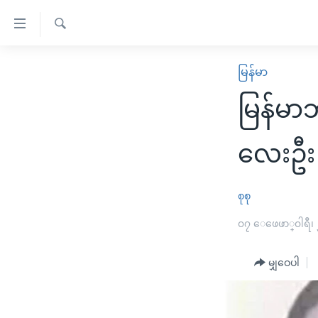
သုံး
ရ
ရှာဖွေ
လွယ်ကူ
မူလစာမျက်နှာ
မြန်မာ
ရ
စေ
မြန်မာ
လာ
မြန်မာဘ
သည့်
ဒ်
ကမ္ဘာ့သတင်းများ
Link
ဗွီဒီယို
နိုင်ငံတကာ
လေးဦး 
များ
သတင်းလွတ်လပ်ခွင့်
အမေရိကန်
ပင်မ
ရပ်ဝန်းတခု လမ်းတခု အလွန်
တရုတ်
စုစု
အကြောင်းအရာ
အင်္ဂလိပ်စာလေ့လာမယ်
အစ္စရေး-ပါလက်စတိုင်း
၀၇ ေဖေဖာ္၀ါရီ၊
သို့
အပတ်စဉ်ကဏ္ဍများ
အမေရိကန်သုံးအီဒီယံ
ကျော်
မျှဝေပါ
ကြည့်
ရေဒီယိုနှင့်ရုပ်သံ အချက်အလက်များ
မကြေးမုံရဲ့ အင်္ဂလိပ်စာ
ရေဒီယို
ရန်
ရေဒီယို/တီဗွီအစီအစဉ်
ရုပ်ရှင်ထဲက အင်္ဂလိပ်စာ
တီဗွီ
ပင်မ