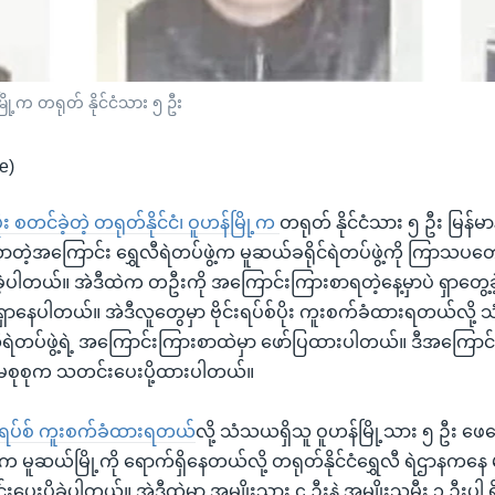
န်မြို့က တရုတ် နိုင်ငံသား ၅ ဦး
e)
်ပိုး စတင်ခဲ့တဲ့ တရုတ်နိုင်ငံ၊ ဝူဟန်မြို့က
တရုတ် နိုင်ငံသား ၅ ဦး မြန်မာ
တဲ့အကြောင်း ရွှေလီရဲတပ်ဖွဲ့က မူဆယ်ခရိုင်ရဲတပ်ဖွဲ့ကို ကြာသပ
ပါတယ်။ အဲဒီထဲက တဦးကို အကြောင်းကြားစာရတဲ့နေ့မှာပဲ ရှာတွေ့ခဲ့
ာနေပါတယ်။ အဲဒီလူတွေမှာ ဗိုင်းရပ်စ်ပိုး ကူးစက်ခံထားရတယ်လို့ 
ီရဲတပ်ဖွဲ့ရဲ့ အကြောင်းကြားစာထဲမှာ ဖော်ပြထားပါတယ်။ ဒီအကြောင်း
စုစုက သတင်းပေးပို့ထားပါတယ်။
ိုင်းရပ်စ် ကူးစက်ခံထားရတယ်
လို့ သံသယရှိသူ ဝူဟန်မြို့သား ၅ ဦး ဖေ
ူဆယ်မြို့ကို ရောက်ရှိနေတယ်လို့ တရုတ်နိုင်ငံရွှေလီ ရဲဌာနကနေ 
်းပေးပို့ခဲ့ပါတယ်။ အဲဒီထဲမှာ အမျိုးသား ၄ ဦးနဲ့ အမျိုးသမီး ၁ ဦးပါ ရှိ