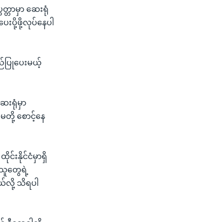
္တာမှာ ဆေးရုံ
ို့ဖို့လုပ်နေပါ
ည်ပြုပေးမယ့်
ေးရုံမှာ
တို့ စောင့်နေ
်းနိုင်ငံမှာရှိ
းသူတွေရဲ့
်လို့ သိရပါ