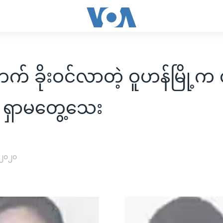
က် ခိုးဝင်လာတဲ့ ဝူဟန်မြို့က
ရှာမတွေ့သေး
 ၂၀၂၀