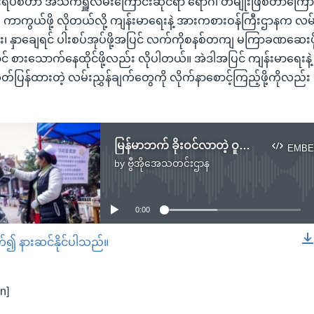
ဗိုင်းရပ်စ်ဟာ အသက်ရှူလမ်းကြောင်းဆိုင်ရာ ရောဂါ တမျိုးဖြစ်တာကြောင့
း ကာကွယ်ဖို့ လိုတယ်လို့ ကျန်းမာရေးနဲ့ အားကစားဝန်ကြီးဌာနက လမ်
း၊ နှာချေရင် ပါးစပ်အုပ်ဖို့အပြင် လက်ကိုစနစ်တကျ မကြာခဏဆေးဖို့လ
 စားသောက်နေထိုင်ဖို့လည်း လိုပါတယ်။ အဲဒါအပြင် ကျန်းမာရေးန
်ပြန်ထားတဲ့ လမ်းညွှန်ချက်တွေကို လိုက်နာစောင့်ကြည့်ဖို့ကိုလည်း
မြန်မာဘက် ခိုးဝင်လာတဲ့ ဝူဟန်မြို့က လူ လေးဦး ရှာမတွေ့သေး
EMBE
by
ဗွီအိုအေသတင်းဌာန
No media source currently available
0:00
တ်၍ နားဆင်နိုင်ပါသည်။
EMBED
n]