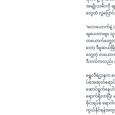
အမျိုးသမီးကို ချ
တွေထံ လွှဲပြော
“လေးယောက်နဲ့ 
ချပေးတာဗျ။ သူတ
တယောက်တွေ့တယ်
တော့ ဒီမူဆယ်မြ
တွေ့တဲ့ တယော
ဒီဘက်ကလည်း စစ်
ရွှေလီရဲဌာနက ပေ
ပ်စ်အဆုတ်ရောင်
ဆောင်ရွက်နေပါသည
ရောက်ရှိလာပြီး ရွ
ဗိုင်းရပ်စ် ရော
ကွယ်နိုင်ရန်အတ