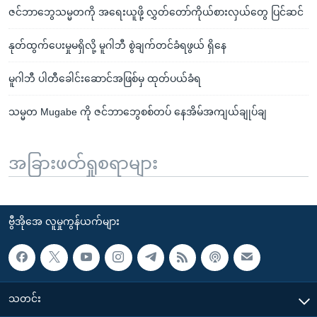
ဇင်ဘာဘွေသမ္မတကို အရေးယူဖို့ လွှတ်တော်ကိုယ်စားလှယ်တွေ ပြင်ဆင်
နုတ်ထွက်ပေးမှုမရှိလို့ မူဂါဘီ စွဲချက်တင်ခံရဖွယ် ရှိနေ
မူဂါဘီ ပါတီခေါင်းဆောင်အဖြစ်မှ ထုတ်ပယ်ခံရ
သမ္မတ Mugabe ကို ဇင်ဘာဘွေစစ်တပ် နေအိမ်အကျယ်ချုပ်ချ
အခြားဖတ်ရှုစရာများ
ဗွီအိုအေ လူမှုကွန်ယက်များ
သတင်း