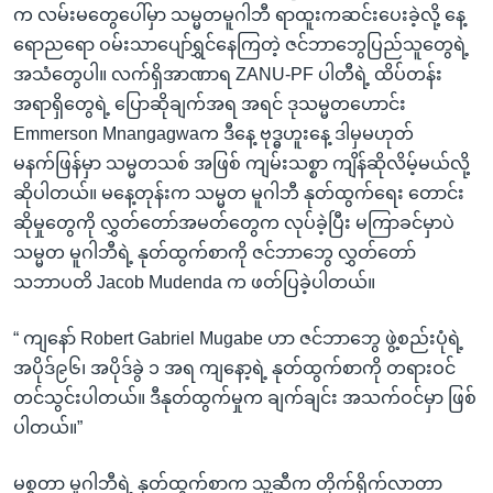
က လမ်းမတွေပေါ်မှာ သမ္မတမူဂါဘီ ရာထူးကဆင်းပေးခဲ့လို့ နေ့
ရောညရော ဝမ်းသာပျော်ရွှင်နေကြတဲ့ ဇင်ဘာဘွေပြည်သူတွေရဲ့
အသံတွေပါ။ လက်ရှိအာဏာရ ZANU-PF ပါတီရဲ့ ထိပ်တန်း
အရာရှိတွေရဲ့ ပြောဆိုချက်အရ အရင် ဒုသမ္မတဟောင်း
Emmerson Mnangagwaက ဒီနေ့ ဗုဒ္ဓဟူးနေ့ ဒါမှမဟုတ်
မနက်ဖြန်မှာ သမ္မတသစ် အဖြစ် ကျမ်းသစ္စာ ကျိန်ဆိုလိမ့်မယ်လို့
ဆိုပါတယ်။ မနေ့တုန်းက သမ္မတ မူဂါဘီ နုတ်ထွက်ရေး တောင်း
ဆိုမှုတွေကို လွှတ်တော်အမတ်တွေက လုပ်ခဲ့ပြီး မကြာခင်မှာပဲ
သမ္မတ မူဂါဘီရဲ့ နုတ်ထွက်စာကို ဇင်ဘာဘွေ လွှတ်တော်
သဘာပတိ Jacob Mudenda က ဖတ်ပြခဲ့ပါတယ်။
“ ကျနော် Robert Gabriel Mugabe ဟာ ဇင်ဘာဘွေ ဖွဲ့စည်းပုံရဲ့
အပိုဒ်၉၆၊ အပိုဒ်ခွဲ ၁ အရ ကျနော့ရဲ့ နုတ်ထွက်စာကို တရားဝင်
တင်သွင်းပါတယ်။ ဒီနုတ်ထွက်မှုက ချက်ချင်း အသက်ဝင်မှာ ဖြစ်
ပါတယ်။”
မစ္စတာ မူဂါဘီရဲ့ နုတ်ထွက်စာက သူ့ဆီက တိုက်ရိုက်လာတာ