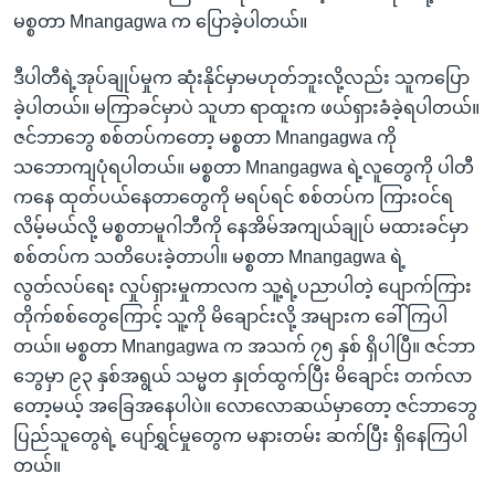
မစ္စတာ Mnangagwa က ပြောခဲ့ပါတယ်။
ဒီပါတီရဲ့အုပ်ချုပ်မှုက ဆုံးနိုင်မှာမဟုတ်ဘူးလို့လည်း သူကပြော
ခဲ့ပါတယ်။ မကြာခင်မှာပဲ သူဟာ ရာထူးက ဖယ်ရှားခံခဲ့ရပါတယ်။
ဇင်ဘာဘွေ စစ်တပ်ကတော့ မစ္စတာ Mnangagwa ကို
သဘောကျပုံရပါတယ်။ မစ္စတာ Mnangagwa ရဲ့လူတွေကို ပါတီ
ကနေ ထုတ်ပယ်နေတာတွေကို မရပ်ရင် စစ်တပ်က ကြားဝင်ရ
လိမ့်မယ်လို့ မစ္စတာမူဂါဘီကို နေအိမ်အကျယ်ချုပ် မထားခင်မှာ
စစ်တပ်က သတိပေးခဲ့တာပါ။ မစ္စတာ Mnangagwa ရဲ့
လွတ်လပ်ရေး လှုပ်ရှားမှုကာလက သူ့ရဲ့ပညာပါတဲ့ ပျောက်ကြား
တိုက်စစ်တွေကြောင့် သူ့ကို မိချောင်းလို့ အများက ခေါ်ကြပါ
တယ်။ မစ္စတာ Mnangagwa က အသက် ၇၅ နှစ် ရှိပါပြီ။ ဇင်ဘာ
ဘွေမှာ ၉၃ နှစ်အရွယ် သမ္မတ နှုတ်ထွက်ပြီး မိချောင်း တက်လာ
တော့မယ့် အခြေအနေပါပဲ။ လောလောဆယ်မှာတော့ ဇင်ဘာဘွေ
ပြည်သူတွေရဲ့ ပျော်ရွှင်မှုတွေက မနားတမ်း ဆက်ပြီး ရှိနေကြပါ
တယ်။