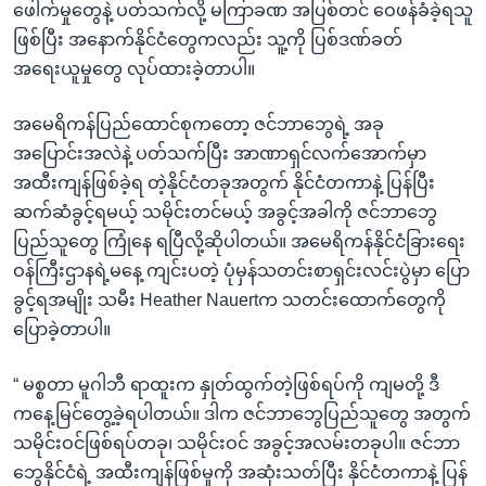
ဖေါက်မှုတွေနဲ့ ပတ်သက်လို့ မကြာခဏ အပြစ်တင် ဝေဖန်ခံခဲ့ရသူ
ဖြစ်ပြီး အနောက်နိုင်ငံတွေကလည်း သူ့ကို ပြစ်ဒဏ်ခတ်
အရေးယူမှုတွေ လုပ်ထားခဲ့တာပါ။
အမေရိကန်ပြည်ထောင်စုကတော့ ဇင်ဘာဘွေရဲ့ အခု
အပြောင်းအလဲနဲ့ ပတ်သက်ပြီး အာဏာရှင်လက်အောက်မှာ
အထီးကျန်ဖြစ်ခဲ့ရ တဲ့နိုင်ငံတခုအတွက် နိုင်ငံတကာနဲ့ ပြန်ပြီး
ဆက်ဆံခွင့်ရမယ့် သမိုင်းတင်မယ့် အခွင့်အခါကို ဇင်ဘာဘွေ
ပြည်သူတွေ ကြုံနေ ရပြီလို့ဆိုပါတယ်။ အမေရိကန်နိုင်ငံခြားရေး
ဝန်ကြီးဌာနရဲ့မနေ့ ကျင်းပတဲ့ ပုံမှန်သတင်းစာရှင်းလင်းပွဲမှာ ပြော
ခွင့်ရအမျိုး သမီး Heather Nauertက သတင်းထောက်တွေကို
ပြောခဲ့တာပါ။
“ မစ္စတာ မူဂါဘီ ရာထူးက နှုတ်ထွက်တဲ့ဖြစ်ရပ်ကို ကျမတို့ ဒီ
ကနေ့မြင်တွေ့ခဲ့ရပါတယ်။ ဒါက ဇင်ဘာဘွေပြည်သူတွေ အတွက်
သမိုင်းဝင်ဖြစ်ရပ်တခု၊ သမိုင်းဝင် အခွင့်အလမ်းတခုပါ။ ဇင်ဘာ
ဘွေနိုင်ငံရဲ့ အထီးကျန်ဖြစ်မှုကို အဆုံးသတ်ပြီး နိုင်ငံတကာနဲ့ ပြန်