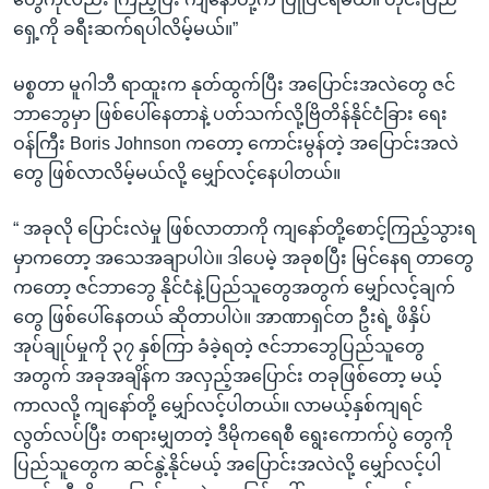
ရှေ့ကို ခရီးဆက်ရပါလိမ့်မယ်။”
မစ္စတာ မူဂါဘီ ရာထူးက နုတ်ထွက်ပြီး အပြောင်းအလဲတွေ ဇင်
ဘာဘွေမှာ ဖြစ်ပေါ်နေတာနဲ့ ပတ်သက်လို့ဗြိတိန်နိုင်ငံခြား ရေး
ဝန်ကြီး Boris Johnson ကတော့ ကောင်းမွန်တဲ့ အပြောင်းအလဲ
တွေ ဖြစ်လာလိမ့်မယ်လို့ မျှော်လင့်နေပါတယ်။
“ အခုလို ပြောင်းလဲမှု ဖြစ်လာတာကို ကျနော်တို့စောင့်ကြည့်သွားရ
မှာကတော့ အသေအချာပါပဲ။ ဒါပေမဲ့ အခုစပြီး မြင်နေရ တာတွေ
ကတော့ ဇင်ဘာဘွေ နိုင်ငံနဲ့ပြည်သူတွေအတွက် မျှော်လင့်ချက်
တွေ ဖြစ်ပေါ်နေတယ် ဆိုတာပါပဲ။ အာဏာရှင်တ ဦးရဲ့ ဖိနှိပ်
အုပ်ချုပ်မှုကို ၃၇ နှစ်ကြာ ခံခဲ့ရတဲ့ ဇင်ဘာဘွေပြည်သူတွေ
အတွက် အခုအချိန်က အလှည့်အပြောင်း တခုဖြစ်တော့ မယ့်
ကာလလို့ ကျနော်တို့ မျှော်လင့်ပါတယ်။ လာမယ့်နှစ်ကျရင်
လွတ်လပ်ပြီး တရားမျှတတဲ့ ဒီမိုကရေစီ ရွေးကောက်ပွဲ တွေကို
ပြည်သူတွေက ဆင်နွဲ့နိုင်မယ့် အပြောင်းအလဲလို့ မျှော်လင့်ပါ