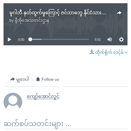
မူဂါဘီ နုတ်ထွက်မှုကြောင့် ဇင်ဘာဘွေ နိုင်ငံသားတွေ ပျော်ပွဲဆင်နွှဲ
by
ဗွီအိုအေသတင်းဌာန
No media source currently available
0:00
5:01
တိုက်ရိုက် လင့်ခ်
မျှဝေပါ
Follow us
ကျော်အောင်လွင်
ဆက်စပ်သတင်းများ ...