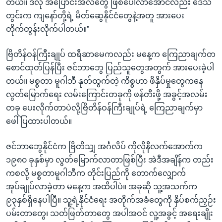
တယ်။ ဒီလို အပြောင်းအလဲတွေ ဖြစ်ပေါ်လာအောင်လည်း ဒေသ
တွင်းက ကျနော်တို့ရဲ့ မိတ်ဆွေနိုင်ငံတွေနဲ့အတူ အားပေး
တိုက်တွန်းလိုက်ပါတယ်။”
ဗြိတိန်ဝန်ကြီးချုပ် ထရီဆာမေကလည်း မနေ့က ကြေညာချက်တ
စောင်ထုတ်ပြန်ပြီး ဇင်ဘာဘွေ ပြည်သူတွေအတွက် အားပေးခဲ့ပါ
တယ်။ မစ္စတာ မူဂါဘီ နုတ်ထွက်တဲ့ ကိစ္စဟာ ဖိနှိပ်မှုတွေကနေ
လွတ်မြောက်ရေး လမ်းကြောင်းတခုကို ဖန်တီးဖို့ အခွင့်အလမ်း
တခု ပေးလိုက်တာပဲလို့ဗြိတိန်ဝန်ကြီးချုပ်ရဲ့ ကြေညာချက်မှာ
ဖေါ်ပြထားပါတယ်။
ဇင်ဘာဘွေနိုင်ငံက ဗြိတိသျှ အင်္ဂလိပ် ကိုလိုနီလက်အောက်က
၁၉၈၀ ခုနှစ်မှာ လွတ်မြောက်လာတာဖြစ်ပြီး အဲဒီအချိန်က တည်း
ကစလို့ မစ္စတာမူဂါဘီက တိုင်းပြည်ကို တောက်လျှောက်
အုပ်ချုပ်လာခဲ့တာ မနေ့က အထိပါပဲ။ အခုဆို သူ့အသက်က
၉၃နှစ်ရှိနေပါပြီ။ သူ့ရဲ့နိုင်ငံရေး အတိုက်အခံတွေကို နှိပ်စက်ညှဉ်း
ပမ်းတာတွေ၊ သတ်ဖြတ်တာတွေ အပါအဝင် လူ့အခွင့် အရေးချိုး