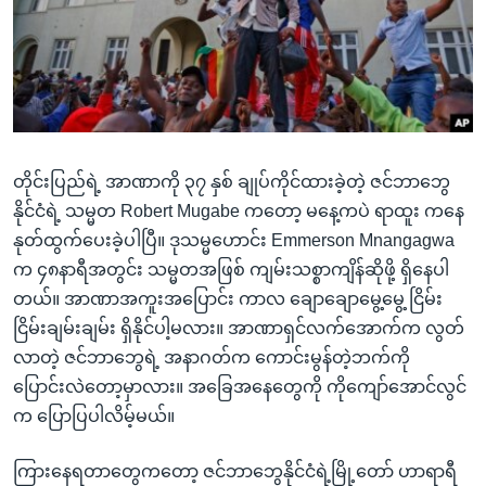
အ
သုတပဒေသာ အင်္ဂလိပ်စာ
ညွန်း
Learning English
စာမျက်နှာ
သို့
ဗွီအိုအေ လူမှုကွန်ယက်များ
ကျော်
ကြည့်
တိုင်းပြည်ရဲ့ အာဏာကို ၃၇ နှစ် ချုပ်ကိုင်ထားခဲ့တဲ့ ဇင်ဘာဘွေ
ရန်
ဘာသာစကားများ
နိုင်ငံရဲ့ သမ္မတ Robert Mugabe ကတော့ မနေ့ကပဲ ရာထူး ကနေ
ရှာဖွေ
နုတ်ထွက်ပေးခဲ့ပါပြီ။ ဒုသမ္မဟောင်း Emmerson Mnangagwa
ရန်
က ၄၈နာရီအတွင်း သမ္မတအဖြစ် ကျမ်းသစ္စာကျိန်ဆိုဖို့ ရှိနေပါ
နေရာ
တယ်။ အာဏာအကူးအပြောင်း ကာလ ချောချောမွေ့မွေ့ ငြိမ်း
သို့
ငြိမ်းချမ်းချမ်း ရှိနိုင်ပါ့မလား။ အာဏာရှင်လက်အောက်က လွတ်
ကျော်
လာတဲ့ ဇင်ဘာဘွေရဲ့ အနာဂတ်က ကောင်းမွန်တဲ့ဘက်ကို
ရန်
ပြောင်းလဲတော့မှာလား။ အခြေအနေတွေကို ကိုကျော်အောင်လွင်
က ပြောပြပါလိမ့်မယ်။
ကြားနေရတာတွေကတော့ ဇင်ဘာဘွေနိုင်ငံရဲ့မြို့တော် ဟာရာရီ