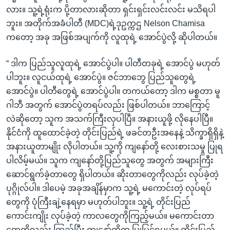
လား။ သူ့ရဲ့ရုံးက ပို့တာလားဆိုတာ ရှင်းရှင်းလင်းလင်း မသိရပါ
ဘူး။ အတိုက်အခံပါတီ (MDC)ရဲ့ဒုဥက္ကဌ Nelson Chamisa
ကတော့ အခု အဖြစ်အပျက်ကို လူထုရဲ့ အောင်ပွဲလို့ ဆိုပါတယ်။
“ ဒါက ပြည်သူလူထုရဲ့ အောင်ပွဲပါ။ ပါတီတခုရဲ့ အောင်ပွဲ မဟုတ်
ပါဘူး။ လူငယ်ထုရဲ့ အောင်ပွဲ။ ဇင်ဘာဘွေ ပြည်သူတွေရဲ့
အောင်ပွဲ။ ပါတီတွေရဲ့ အောင်ပွဲပါ။ တကယ်တော့ ဒါက မစ္စတာ မူ
ဂါဘီ အတွက် အောင်ပွဲတရပ်လည်း ဖြစ်ပါတယ်။ ဘာကြောင့်
လဲဆိုတော့ သူက အသက်ကြီးလှပါပြီ။ အနားယူဖို့ လိုနေပါပြီ။
နိုင်ငံကို ထူထောင်ခဲ့တဲ့ တိုင်းပြည်ရဲ့ ဖခင်တဦးအနေနဲ့ သိက္ခာရှိရှိနဲ့
အနားယူတာမျိုး လိုပါတယ်။ သူ့ကို ကျနော်တို့ လေးစားသမှု ပြုရ
ပါလိမ့်မယ်။ သူက ကျနော်တို့ပြည်သူတွေ အတွက် အများကြီး
ဆောင်ရွက်ခဲ့တာတွေ ရှိပါတယ်။ ဆိုးတာတွေကိုလည်း လုပ်ခဲ့တဲ့
ပုဂ္ဂိုလ်ပါ။ ဒါပေမဲ့ အခုအချိန်မှာက သူ့ရဲ့ မကောင်းတဲ့ လုပ်ရပ်
တွေကို ပုံကြီးချဲ့နေရမှာ မဟုတ်ပါဘူး။ သူ့ရဲ့ တိုင်းပြည်
ကောင်းကျိုး လုပ်ခဲ့တဲ့ ကာလတွေကိုကြည့်မယ်။ မကောင်းတာ
တွေကိုလည်း ကြည့်ပြီး ကျနော်တို့က ပြုပြင်ရမယ်။ တိုင်းပြည်