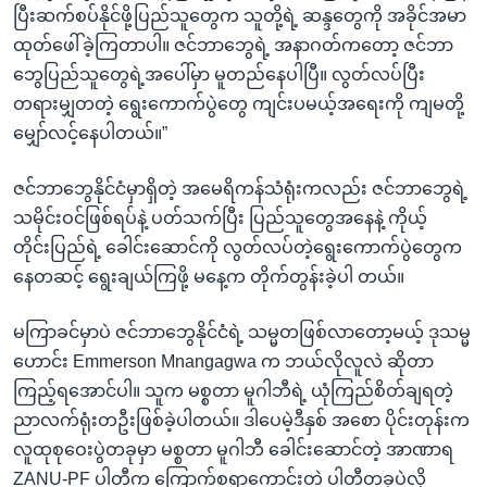
ပြီးဆက်စပ်နိုင်ဖို့ပြည်သူတွေက သူတို့ရဲ့ ဆန္ဒတွေကို အခိုင်အမာ
ထုတ်ဖေါ်ခဲ့ကြတာပါ။ ဇင်ဘာဘွေရဲ့ အနာဂတ်ကတော့ ဇင်ဘာ
ဘွေပြည်သူတွေရဲ့အပေါ်မှာ မူတည်နေပါပြီ။ လွတ်လပ်ပြီး
တရားမျှတတဲ့ ရွေးကောက်ပွဲတွေ ကျင်းပမယ့်အရေးကို ကျမတို့
မျှော်လင့်နေပါတယ်။”
ဇင်ဘာဘွေနိုင်ငံမှာရှိတဲ့ အမေရိကန်သံရုံးကလည်း ဇင်ဘာဘွေရဲ့
သမိုင်းဝင်ဖြစ်ရပ်နဲ့ ပတ်သက်ပြီး ပြည်သူတွေအနေနဲ့ ကိုယ့်
တိုင်းပြည်ရဲ့ ခေါင်းဆောင်ကို လွတ်လပ်တဲ့ရွေးကောက်ပွဲတွေက
နေတဆင့် ရွေးချယ်ကြဖို့ မနေ့က တိုက်တွန်းခဲ့ပါ တယ်။
မကြာခင်မှာပဲ ဇင်ဘာဘွေနိုင်ငံရဲ့ သမ္မတဖြစ်လာတော့မယ့် ဒုသမ္မ
ဟောင်း Emmerson Mnangagwa က ဘယ်လိုလူလဲ ဆိုတာ
ကြည့်ရအောင်ပါ။ သူက မစ္စတာ မူဂါဘီရဲ့ ယုံကြည်စိတ်ချရတဲ့
ညာလက်ရုံးတဦးဖြစ်ခဲ့ပါတယ်။ ဒါပေမဲ့ဒီနှစ် အစော ပိုင်းတုန်းက
လူထုစုဝေးပွဲတခုမှာ မစ္စတာ မူဂါဘီ ခေါင်းဆောင်တဲ့ အာဏာရ
ZANU-PF ပါတီက ကြောက်စရာကောင်းတဲ့ ပါတီတခုပဲလို့