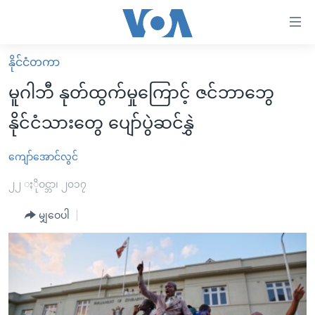
သုံး
ရ
လွယ်ကူ
နိုင်ငံတကာ
မူလစာမျက်နှာ
စေ
မူဂါဘီ နုတ်ထွက်မှုကြောင့် ဇင်ဘာဘွေ
မြန်မာ
သည့်
နိုင်ငံသားတွေ ပျော်ပွဲဆင်နွှဲ
ကမ္ဘာ့သတင်းများ
Link
ဗွီဒီယို
နိုင်ငံတကာ
ကျော်အောင်လွင်
များ
သတင်းလွတ်လပ်ခွင့်
အမေရိကန်
၂၂ ႏိုဝင္ဘာ၊ ၂၀၁၇
ပင်မ
ရပ်ဝန်းတခု လမ်းတခု အလွန်
တရုတ်
အကြောင်းအရာ
မျှဝေပါ
သို့
အင်္ဂလိပ်စာလေ့လာမယ်
အစ္စရေး-ပါလက်စတိုင်း
ကျော်
အပတ်စဉ်ကဏ္ဍများ
အမေရိကန်သုံးအီဒီယံ
ကြည့်
ရေဒီယိုနှင့်ရုပ်သံ အချက်အလက်များ
မကြေးမုံရဲ့ အင်္ဂလိပ်စာ
ရေဒီယို
ရန်
ပင်မ
ရေဒီယို/တီဗွီအစီအစဉ်
ရုပ်ရှင်ထဲက အင်္ဂလိပ်စာ
တီဗွီ