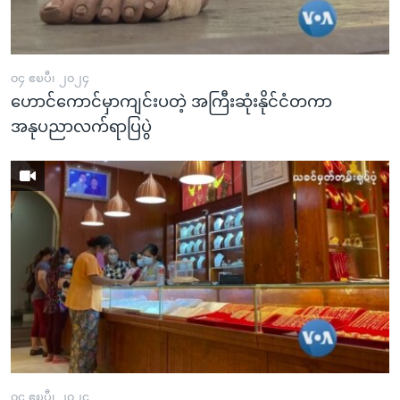
အ
သုတပဒေသာ အင်္ဂလိပ်စာ
ညွန်း
Learning English
စာမျက်နှာ
သို့
၀၄ ဧၿပီ၊ ၂၀၂၄
ဗွီအိုအေ လူမှုကွန်ယက်များ
ဟောင်ကောင်မှာကျင်းပတဲ့ အကြီးဆုံးနိုင်ငံတကာ
ကျော်
အနုပညာလက်ရာပြပွဲ
ကြည့်
ရန်
ဘာသာစကားများ
ရှာဖွေ
ရန်
နေရာ
သို့
ကျော်
ရန်
၀၄ ဧၿပီ၊ ၂၀၂၄