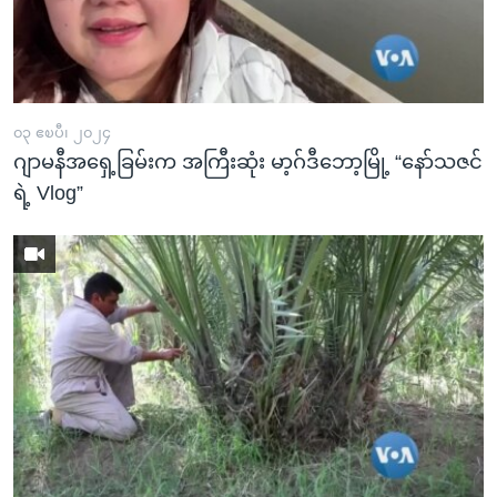
၀၃ ဧၿပီ၊ ၂၀၂၄
ဂျာမနီအရှေ့ခြမ်းက အကြီးဆုံး မာ့ဂ်ဒီဘော့မြို့ “နော်သဇင်
ရဲ့ Vlog”