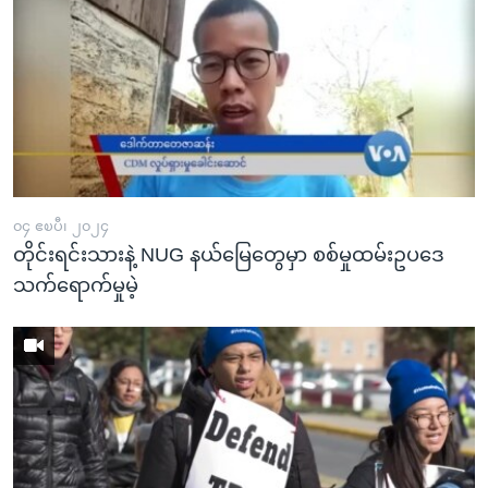
၀၄ ဧၿပီ၊ ၂၀၂၄
တိုင်းရင်းသားနဲ့ NUG နယ်မြေတွေမှာ စစ်မှုထမ်းဥပဒေ
သက်ရောက်မှုမဲ့