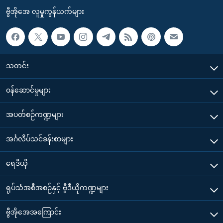
ဗွီအိုအေ လူမှုကွန်ယက်များ
သတင်း
၀န်ဆောင်မှုများ
အပတ်စဉ်ကဏ္ဍများ
အင်္ဂလိပ်သင်ခန်းစာများ
ရေဒီယို
ရုပ်သံအစီအစဉ်နှင့် ဗွီဒီယိုကဏ္ဍများ
ဗွီအိုအေအကြောင်း