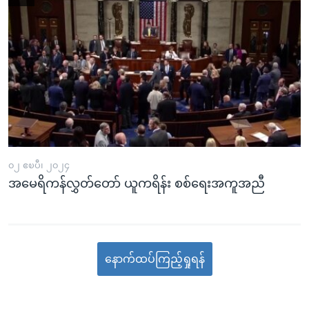
၀၂ ဧၿပီ၊ ၂၀၂၄
အမေရိကန်လွှတ်တော် ယူကရိန်း စစ်ရေးအကူအညီ
နောက်ထပ်ကြည့်ရှုရန်