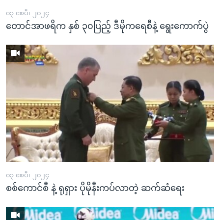
၀၃ ဧၿပီ၊ ၂၀၂၄
တောင်အာဖရိက နှစ် ၃၀ပြည့် ဒီမိုကရေစီနဲ့ ရွေးကောက်ပွဲ
၀၃ ဧၿပီ၊ ၂၀၂၄
စစ်ကောင်စီ နဲ့ ရုရှား ပိုမိုနီးကပ်လာတဲ့ ဆက်ဆံရေး