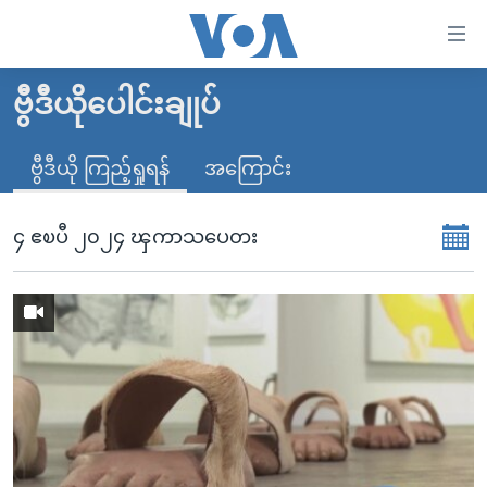
သုံး
ရ
လွယ်ကူ
ဗွီဒီယိုပေါင်းချုပ်
မူလစာမျက်နှာ
စေ
မြန်မာ
ဗွီဒီယို ကြည့်ရှုရန်
အကြောင်း
သည့်
ကမ္ဘာ့သတင်းများ
Link
ဗွီဒီယို
နိုင်ငံတကာ
၄ ဧၿပီ ၂၀၂၄ ၾကာသပေတး
များ
သတင်းလွတ်လပ်ခွင့်
အမေရိကန်
ပင်မ
ရပ်ဝန်းတခု လမ်းတခု အလွန်
တရုတ်
အကြောင်းအရာ
သို့
အင်္ဂလိပ်စာလေ့လာမယ်
အစ္စရေး-ပါလက်စတိုင်း
ကျော်
အပတ်စဉ်ကဏ္ဍများ
အမေရိကန်သုံးအီဒီယံ
ကြည့်
ရေဒီယိုနှင့်ရုပ်သံ အချက်အလက်များ
မကြေးမုံရဲ့ အင်္ဂလိပ်စာ
ရေဒီယို
ရန်
ပင်မ
ရေဒီယို/တီဗွီအစီအစဉ်
ရုပ်ရှင်ထဲက အင်္ဂလိပ်စာ
တီဗွီ