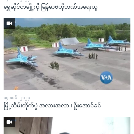
ရွှေဆိုင်တချို့ကို မြန်မာဗဟိုဘဏ်အရေးယူ
၀၄ ဧၿပီ၊ ၂၀၂၄
မြို့သိမ်းတိုက်ပွဲ အလားအလာ I ဦးအောင်ခင်