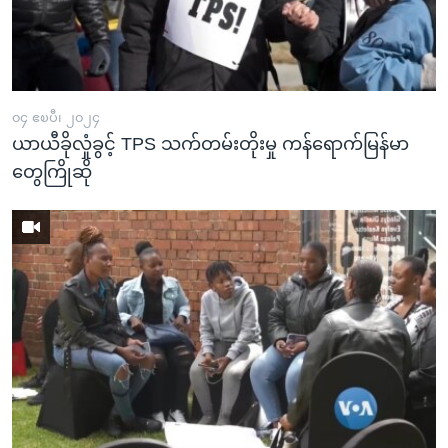
၀၄ ဧၿပီ၊ ၂၀၂၄
ယာယီခိုလှုံခွင့် TPS သက်တမ်းတိုးမှု ကန်ရောက်မြန်မာ
တွေကြိုဆို