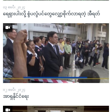
၀၃ ဧၿပီ၊ ၂၀၂၄
ရေရှားပါးလို့ စွံပလွံပင်တွေလျှော့စိုက်လာရတဲ့ အီရတ်
၀၂ ဧၿပီ၊ ၂၀၂၄
အာရှနိုင်ငံရေး