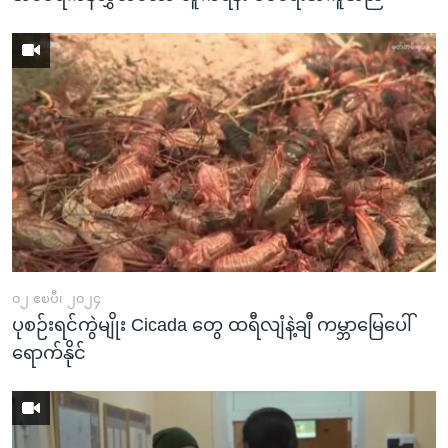
၀၂ ဧၿပီ၊ ၂၀၂၄
ပုစဉ်းရင်ကွဲမျိုး Cicada တွေ ထရီလျံနဲ့ချီ ကမ္ဘာမြေပေါ်
ရောက်နိုင်