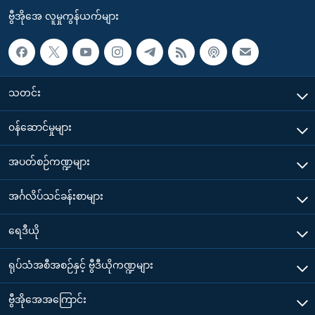
ဗွီအိုအေ လူမှုကွန်ယက်များ
သတင်း
၀န်ဆောင်မှုများ
အပတ်စဉ်ကဏ္ဍများ
အင်္ဂလိပ်သင်ခန်းစာများ
ရေဒီယို
ရုပ်သံအစီအစဉ်နှင့် ဗွီဒီယိုကဏ္ဍများ
ဗွီအိုအေအကြောင်း