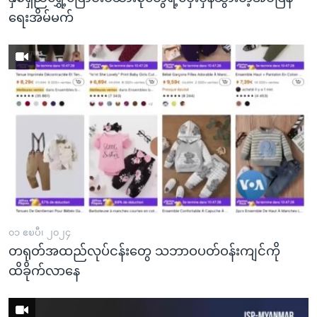
ရေးအိမ်မက်
၀၁ ဧၿပီ၊ ၂၀၂၄
တရုတ်အထည်လုပ်ငန်းတွေ သဘာဝပတ်ဝန်းကျင်ကို
ထိခိုက်လာနေ