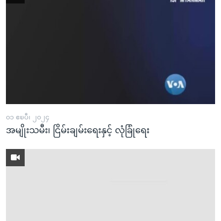
၀၁ ဧၿပီ၊ ၂၀၂၄
အမျိုးသမီး၊ ငြိမ်းချမ်းရေးနှင့် လုံခြုံရေး