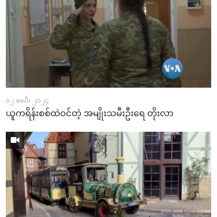
၀၂ ဧၿပီ၊ ၂၀၂၄
ယူကရိန်းစစ်ထဲဝင်တဲ့ အမျိုးသမီးဦးရေ တိုးလာ