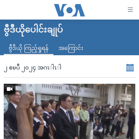
သုံး
ရ
လွယ်ကူ
ဗွီဒီယိုပေါင်းချုပ်
မူလစာမျက်နှာ
စေ
မြန်မာ
ဗွီဒီယို ကြည့်ရှုရန်
အကြောင်း
သည့်
ကမ္ဘာ့သတင်းများ
Link
ဗွီဒီယို
နိုင်ငံတကာ
၂ ဧၿပီ ၂၀၂၄ အဂၤါၤါ
များ
သတင်းလွတ်လပ်ခွင့်
အမေရိကန်
ပင်မ
ရပ်ဝန်းတခု လမ်းတခု အလွန်
တရုတ်
အကြောင်းအရာ
သို့
အင်္ဂလိပ်စာလေ့လာမယ်
အစ္စရေး-ပါလက်စတိုင်း
ကျော်
အပတ်စဉ်ကဏ္ဍများ
အမေရိကန်သုံးအီဒီယံ
ကြည့်
ရေဒီယိုနှင့်ရုပ်သံ အချက်အလက်များ
မကြေးမုံရဲ့ အင်္ဂလိပ်စာ
ရေဒီယို
ရန်
ပင်မ
ရေဒီယို/တီဗွီအစီအစဉ်
ရုပ်ရှင်ထဲက အင်္ဂလိပ်စာ
တီဗွီ