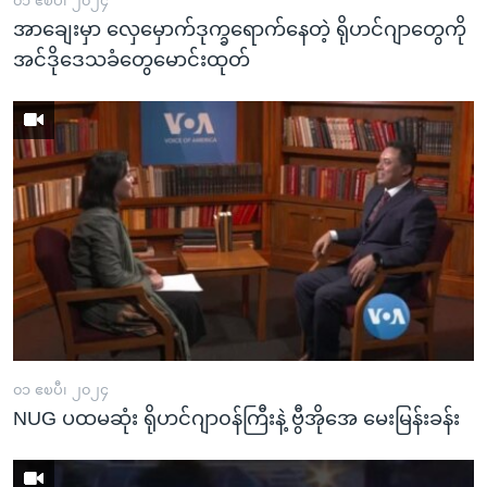
၀၁ ဧၿပီ၊ ၂၀၂၄
အာချေးမှာ လှေမှောက်ဒုက္ခရောက်နေတဲ့ ရိုဟင်ဂျာတွေကို
အင်ဒိုဒေသခံတွေမောင်းထုတ်
၀၁ ဧၿပီ၊ ၂၀၂၄
NUG ပထမဆုံး ရိုဟင်ဂျာ၀န်ကြီးနဲ့ ဗွီအိုအေ မေးမြန်းခန်း