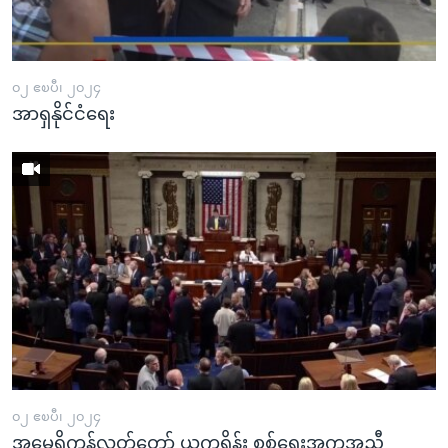
အ
သုတပဒေသာ အင်္ဂလိပ်စာ
ညွန်း
Learning English
စာမျက်နှာ
သို့
၀၂ ဧၿပီ၊ ၂၀၂၄
ဗွီအိုအေ လူမှုကွန်ယက်များ
အာရှနိုင်ငံရေး
ကျော်
ကြည့်
ရန်
ဘာသာစကားများ
ရှာဖွေ
ရန်
နေရာ
သို့
ကျော်
ရန်
၀၂ ဧၿပီ၊ ၂၀၂၄
အမေရိကန်လွှတ်တော် ယူကရိန်း စစ်ရေးအကူအညီ