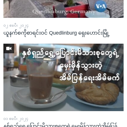
၀၂ ဧၿပီ၊ ၂၀၂၄
ယူနက်စကိုစာရင်းဝင် Quedlinburg ရှေးဟောင်းမြို့
၀၁ ဧၿပီ၊ ၂၀၂၄
နှစ်ရှည်ရွှေ့ပြောင်းမိသားစုတွေရဲ့မှေးမှိန်သွားတဲ့အိမ်ပြန်