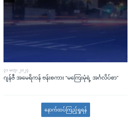
၃၁ မတ္၊ ၂၀၂၄
ဂျန်ဇီ အမေရိကန် ဗန်းစကား “မကြေးမုံရဲ့ အင်္ဂလိပ်စာ”
နောက်ထပ်ကြည့်ရှုရန်