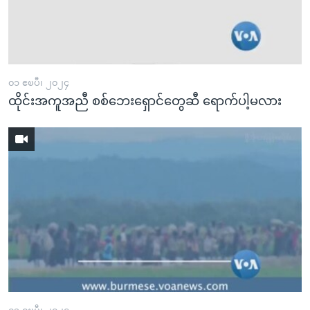
၀၁ ဧၿပီ၊ ၂၀၂၄
ထိုင်းအကူအညီ စစ်ဘေးရှောင်တွေဆီ ရောက်ပါ့မလား