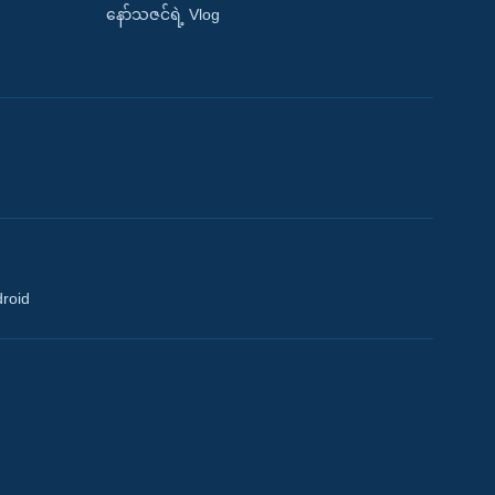
နော်သဇင်ရဲ့ Vlog
droid