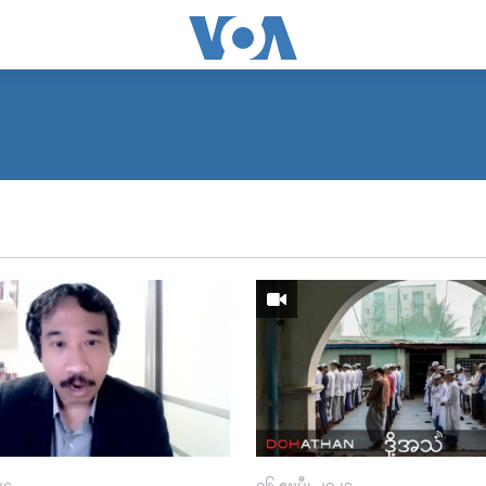
၂၄
၀၆ ဧၿပီ၊ ၂၀၂၄