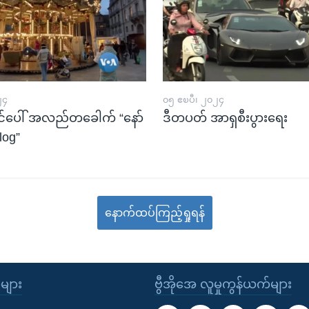
၂၄
၀၅ ဧၿပီ၊ ၂၀၂၄
်ပေါ် အလည်တခေါက် “နော်
ဒီတပတ် အာရှစီးပွားရေး
log”
နောက်ထပ်ကြည့်ရှုရန်
ုများ
ဗွီအိုအေ လူမှုကွန်ယက်များ