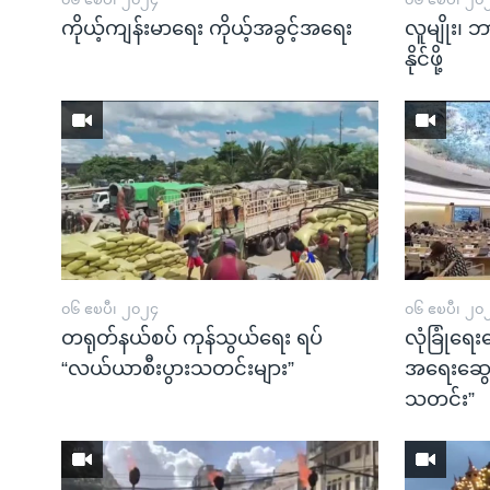
သုတပဒေသာ အင်္ဂလိပ်စာ
အ
ကိုယ့်ကျန်းမာရေး ကိုယ့်အခွင့်အရေး
လူမျိုး၊
ညွန်း
နိုင်ဖို့
စာမျက်နှာ
သို့
ကျော်
ကြည့်
ရန်
ရှာဖွေ
ရန်
နေရာ
သို့
၀၆ ဧၿပီ၊ ၂၀၂၄
၀၆ ဧၿပီ၊ ၂၀
ကျော်
တရုတ်နယ်စပ် ကုန်သွယ်ရေး ရပ်
လုံခြုံရေး
ရန်
“လယ်ယာစီးပွားသတင်းများ”
အရေးဆွေး
သတင်း”