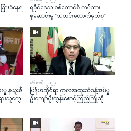
ဲခြားခံနေရ
ရခိုင်ဒေသ စစ်ကောင်စီ တပ်သား
စုဆောင်းမှု “သတင်းထောက်မှတ်စု”
၀၆ ဧၿပီ၊ ၂၀၂၄
မှု နယူးဇီ
မြန်မာဆိုင်ရာ ကုလအထူးသံခန့်အပ်မှု
ရှားသူတွေ
ဦးကျော်မိုးထွန်းစောင့်ကြည့်ကြိုဆို