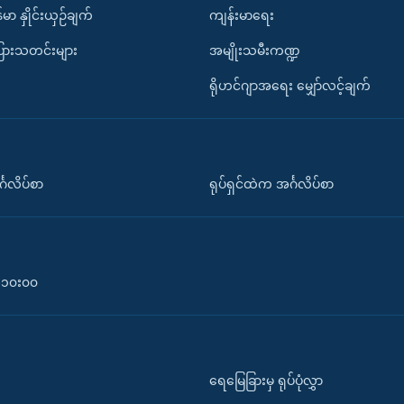
်မာ နှိုင်းယှဉ်ချက်
ကျန်းမာရေး
ပြားသတင်းများ
အမျိုးသမီးကဏ္ဍ
ရိုဟင်ဂျာအရေး မျှော်လင့်ချက်
်္ဂလိပ်စာ
ရုပ်ရှင်ထဲက အင်္ဂလိပ်စာ
၀-၁၀း၀၀
ရေမြေခြားမှ ရုပ်ပုံလွှာ