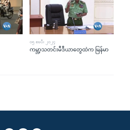
၀၅ ဧၿပီ၊ ၂၀၂၄
ကမ္ဘာ့သတင်းမီဒီယာတွေထဲက မြန်မာ