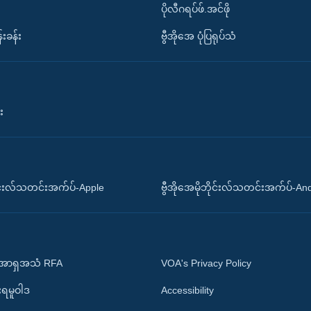
ပိုလီဂရပ်ဖ်.အင်ဖို
်းခန်း
ဗွီအိုအေ ပုံပြရုပ်သံ
း
ိုင်းလ်သတင်းအက်ပ်-Apple
ဗွီအိုအေမိုဘိုင်းလ်သတင်းအက်ပ်-An
 အာရှအသံ RFA
VOA's Privacy Policy
ုးရမူဝါဒ
Accessibility