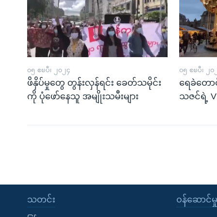
၀၅ ဧၿပီ၊ ၂၀၂၄
၀၅ ဧၿပီ၊ ၂၀
ဖိနှိပ်မှုတွေ တွန်းလှန်ရင်း ခေတ်သမိုင်း
ရေခဲတောင
ကို ပုံဖော်နေသူ အမျိုးသမီးများ
သဇင်ရဲ့ V
သတင်း
၀န်ဆောင်မှ