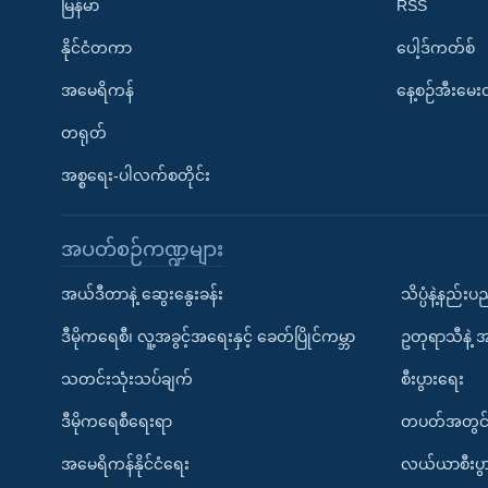
မြန်မာ
RSS
နိုင်ငံတကာ
ပေါ့ဒ်ကတ်စ်
အမေရိကန်
နေ့စဉ်အီးမေ
တရုတ်
အစ္စရေး-ပါလက်စတိုင်း
အပတ်စဉ်ကဏ္ဍများ
အယ်ဒီတာနဲ့ ဆွေးနွေးခန်း
သိပ္ပံနဲ့နည်း
ဒီမိုကရေစီ၊ လူ့အခွင့်အရေးနှင့် ခေတ်ပြိုင်ကမ္ဘာ
ဥတုရာသီနဲ့ 
သတင်းသုံးသပ်ချက်
စီးပွားရေး
ဒီမိုကရေစီရေးရာ
တပတ်အတွင်
အမေရိကန်နိုင်ငံရေး
လယ်ယာစီးပွ