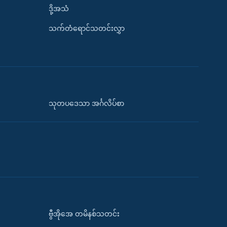
ဒို့အသံ
သက်တံရောင်သတင်းလွှာ
သုတပဒေသာ အင်္ဂလိပ်စာ
ဗွီအိုအေ တမိနစ်သတင်း