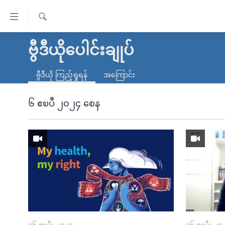
သုံး
ရ
ရှာဖွေ
လွယ်ကူ
မူလစာမျက်နှာ
ဗွီဒီယိုပေါင်းချုပ်
ရ
စေ
မြန်မာ
လာ
ဗွီဒီယို ကြည့်ရှုရန်
အကြောင်း
သည့်
ဒ်
ကမ္ဘာ့သတင်းများ
Link
ဗွီဒီယို
နိုင်ငံတကာ
၆ ဧၿပီ ၂၀၂၄ စေန
များ
သတင်းလွတ်လပ်ခွင့်
အမေရိကန်
ပင်မ
ရပ်ဝန်းတခု လမ်းတခု အလွန်
တရုတ်
အကြောင်းအရာ
အင်္ဂလိပ်စာလေ့လာမယ်
အစ္စရေး-ပါလက်စတိုင်း
သို့
အပတ်စဉ်ကဏ္ဍများ
အမေရိကန်သုံးအီဒီယံ
ကျော်
ကြည့်
ရေဒီယိုနှင့်ရုပ်သံ အချက်အလက်များ
မကြေးမုံရဲ့ အင်္ဂလိပ်စာ
ရေဒီယို
ရန်
ရေဒီယို/တီဗွီအစီအစဉ်
ရုပ်ရှင်ထဲက အင်္ဂလိပ်စာ
တီဗွီ
ပင်မ
၀၆ ဧၿပီ၊ ၂၀၂၄
၀၆ ဧၿပီ၊ ၂၀