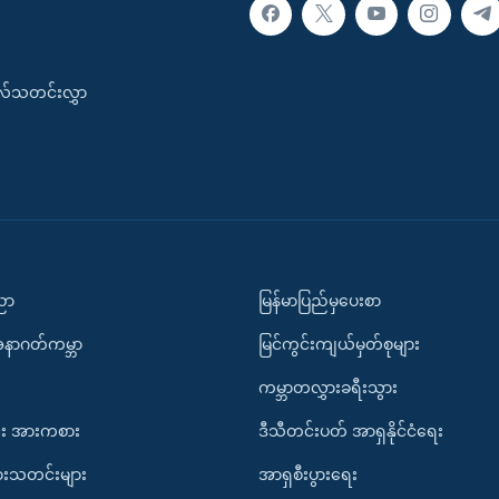
းလ်သတင်းလွှာ
ပညာ
မြန်မာပြည်မှပေးစာ
အနာဂတ်ကမ္ဘာ
မြင်ကွင်းကျယ်မှတ်စုများ
ကမ္ဘာတလွှားခရီးသွား
း အားကစား
ဒီသီတင်းပတ် အာရှနိုင်ငံရေး
ားသတင်းများ
အာရှစီးပွားရေး