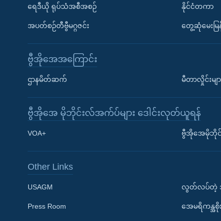
ရေဒီယို ရုပ်သံအစီအစဉ်
နိုင်ငံတကာ
အပတ်စဉ်တီဗွီမဂ္ဂဇင်း
တွေ့ဆုံမေးမြန
ဗွီအိုအေအကြောင်း
ဌာနမိတ်ဆက်
မီတာလှိုင်းမျာ
ဗွီအိုအေ မိုဘိုင်းလ်အက်ပ်များ ဒေါင်းလုတ်ယူရန်
Learning English
VOA+
ဗွီအိုအေမိုဘ
ဗွီအိုအေ လူမှုကွန်ယက်များ
Other Links
USAGM
လွတ်လပ်တဲ့
Press Room
အေမရိကန္အစိ
ဘာသာစကားများ