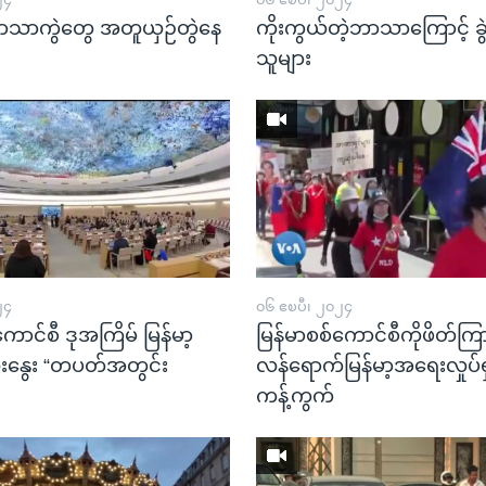
 ဘာသာကွဲတွေ အတူယှဉ်တွဲနေ
ကိုးကွယ်တဲ့ဘာသာကြောင့် ခွ
သူများ
၂၄
၀၆ ဧၿပီ၊ ၂၀၂၄
ကောင်စီ ဒုအကြိမ် မြန်မာ့
မြန်မာစစ်ကောင်စီကိုဖိတ်ကြား
နွေး “တပတ်အတွင်း
လန်ရောက်မြန်မာ့အရေးလှုပ်
ကန့်ကွက်