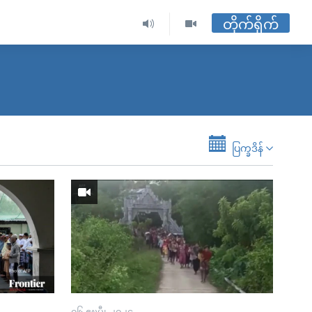
တိုက်ရိုက်
ပြက္ခဒိန်
၀၆ ဧၿပီ၊ ၂၀၂၄