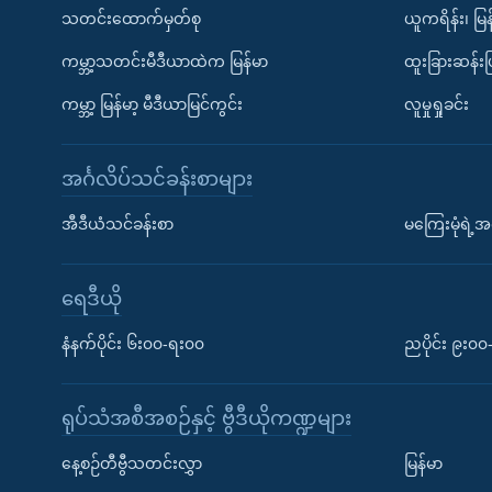
သတင်းထောက်မှတ်စု
ယူကရိန်း၊ မြန
ကမ္ဘာ့သတင်းမီဒီယာထဲက မြန်မာ
ထူးခြားဆန်း
ကမ္ဘာ့ မြန်မာ့ မီဒီယာမြင်ကွင်း
လူမှုရှုခင်း
အင်္ဂလိပ်သင်ခန်းစာများ
အီဒီယံသင်ခန်းစာ
မကြေးမုံရဲ့အင
ရေဒီယို
နံနက်ပိုင်း ၆း၀၀-ရး၀၀
ညပိုင်း ၉း၀
ရုပ်သံအစီအစဉ်နှင့် ဗွီဒီယိုကဏ္ဍများ
နေ့စဉ်တီဗွီသတင်းလွှာ
မြန်မာ