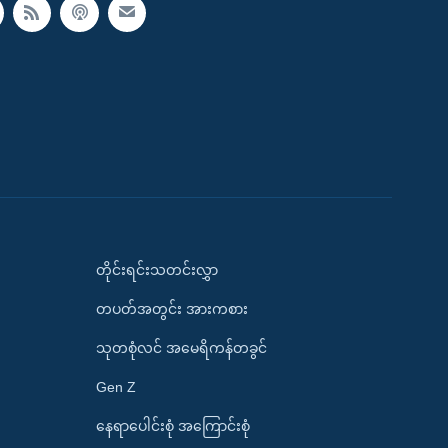
တိုင်းရင်းသတင်းလွှာ
တပတ်အတွင်း အားကစား
သုတစုံလင် အမေရိကန်တခွင်
Gen Z
နေရာပေါင်းစုံ အကြောင်းစုံ