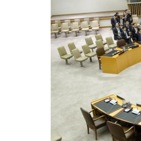
သုတပဒေသာ အင်္ဂလိပ်စာ
အ
ညွန်း
စာမျက်နှာ
သို့
ကျော်
ကြည့်
ရန်
ရှာဖွေ
ရန်
နေရာ
သို့
ကျော်
ရန်