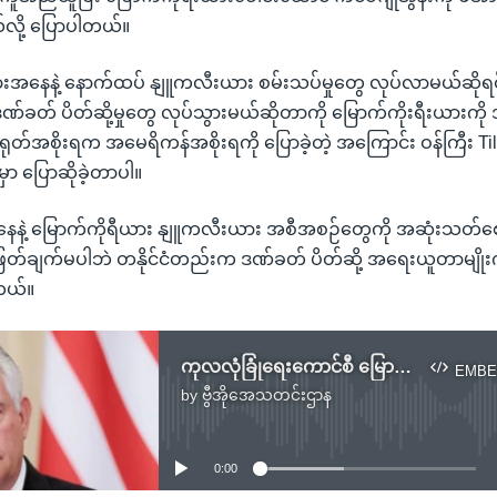
လို့ ပြောပါတယ်။
ားအနေနဲ့ နောက်ထပ် နျူကလီးယား စမ်းသပ်မှုတွေ လုပ်လာမယ်ဆိုရင် 
ဒဏ်ခတ် ပိတ်ဆို့မှုတွေ လုပ်သွားမယ်ဆိုတာကို မြောက်ကိုးရီးယားကိ
ုတ်အစိုးရက အမေရိကန်အစိုးရကို ပြောခဲ့တဲ့ အကြောင်း ဝန်ကြီး Ti
 ပြောဆိုခဲ့တာပါ။
နဲ့ မြောက်ကိုရီယား နျူကလီးယား အစီအစဉ်တွေကို အဆုံးသတ်စေချ
ြတ်ချက်မပါဘဲ တနိုင်ငံတည်းက ဒဏ်ခတ် ပိတ်ဆို့ အရေးယူတာမျိုးက
တယ်။
ကုလလုံခြုံရေးကောင်စီ မြောက်ကိုရီးယားခြိမ်းခြောက်မှုဆွေးနွေးမည်
EMBE
by
ဗွီအိုအေသတင်းဌာန
No media source currently available
0:00