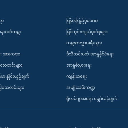
ပညာ
မြန်မာပြည်မှပေးစာ
အနာဂတ်ကမ္ဘာ
မြင်ကွင်းကျယ်မှတ်စုများ
ကမ္ဘာတလွှားခရီးသွား
း အားကစား
ဒီသီတင်းပတ် အာရှနိုင်ငံရေး
ားသတင်းများ
အာရှစီးပွားရေး
်မာ နှိုင်းယှဉ်ချက်
ကျန်းမာရေး
ပြားသတင်းများ
အမျိုးသမီးကဏ္ဍ
ရိုဟင်ဂျာအရေး မျှော်လင့်ချက်