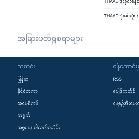
THAAD ဒုံးခွင်းစန
THAAD ဒုံးခွင်းဒု
အခြားဖတ်ရှုစရာများ
သတင်း
၀န်ဆောင်မှ
မြန်မာ
RSS
နိုင်ငံတကာ
ပေါ့ဒ်ကတ်စ်
အမေရိကန်
နေ့စဉ်အီးမေ
တရုတ်
အစ္စရေး-ပါလက်စတိုင်း