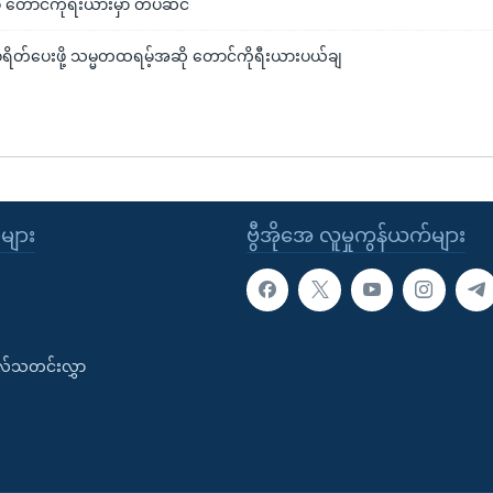
စ် တောင်ကိုရီးယားမှာ တပ်ဆင်
ံး စရိတ်ပေးဖို့ သမ္မတထရမ့်အဆို တောင်ကိုရီးယားပယ်ချ
ုများ
ဗွီအိုအေ လူမှုကွန်ယက်များ
းလ်သတင်းလွှာ