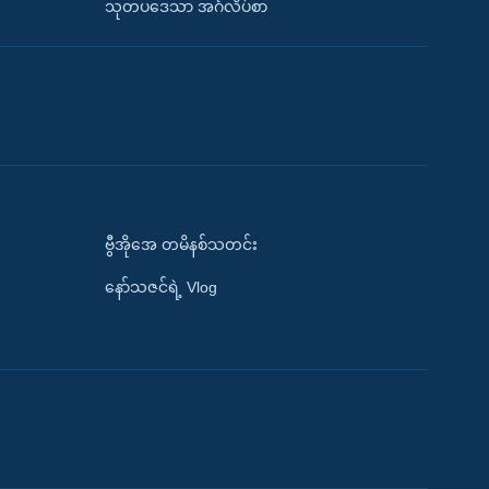
သုတပဒေသာ အင်္ဂလိပ်စာ
ဗွီအိုအေ တမိနစ်သတင်း
နော်သဇင်ရဲ့ Vlog