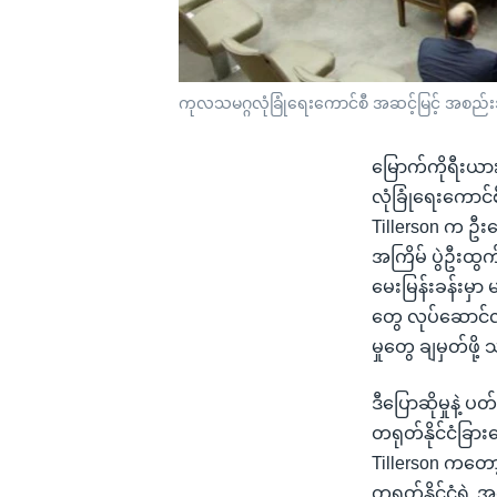
ကုလသမဂ္ဂလုံခြုံရေးကောင်စီ အဆင့်မြင့် အစည်း
မြောက်ကိုရီးယာ
လုံခြုံရေးကောင်
Tillerson က ဦး
အကြိမ် ပွဲဦးထ
မေးမြန်းခန်းမှ
တွေ လုပ်ဆောင်လ
မှုတွေ ချမှတ်ဖ
ဒီပြောဆိုမှုနဲ့
တရုတ်နိုင်ငံခြာ
Tillerson ကတော
တရုတ်နိုင်ငံရဲ့