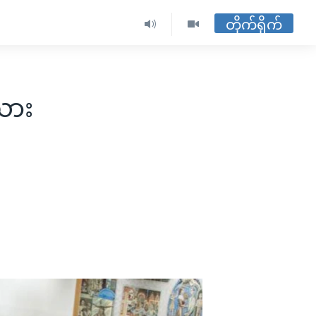
တိုက်ရိုက်
ယား