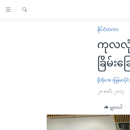
သုံး
ရ
ရှာဖွေ
လွယ်ကူ
မူလစာမျက်နှာ
နိုင်ငံတကာ
ရ
စေ
မြန်မာ
လာ
ကုလလုံ
သည့်
ဒ်
ကမ္ဘာ့သတင်းများ
Link
ဗွီဒီယို
နိုင်ငံတကာ
ခြိမ်းခ
များ
သတင်းလွတ်လပ်ခွင့်
အမေရိကန်
ပင်မ
ရပ်ဝန်းတခု လမ်းတခု အလွန်
တရုတ်
ဗွီအိုအေ (မြန်မာပိုင်
အကြောင်းအရာ
အင်္ဂလိပ်စာလေ့လာမယ်
အစ္စရေး-ပါလက်စတိုင်း
၂၈ ဧၿပီ၊ ၂၀၁၇
သို့
အပတ်စဉ်ကဏ္ဍများ
အမေရိကန်သုံးအီဒီယံ
ကျော်
မျှဝေပါ
ကြည့်
ရေဒီယိုနှင့်ရုပ်သံ အချက်အလက်များ
မကြေးမုံရဲ့ အင်္ဂလိပ်စာ
ရေဒီယို
ရန်
ရေဒီယို/တီဗွီအစီအစဉ်
ရုပ်ရှင်ထဲက အင်္ဂလိပ်စာ
တီဗွီ
ပင်မ