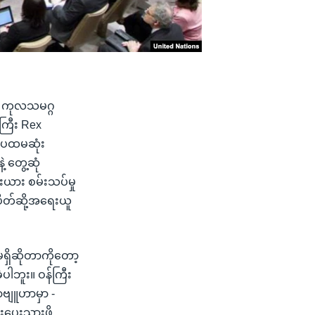
ေ့ ကုလသမဂ္ဂ
ကြီး Rex
ာ ပထမဆုံး
တွေ့ဆုံ
းယား စမ်းသပ်မှု
ပိတ်ဆို့အရေးယူ
မရှိဆိုတာကိုတော့
ပါဘူး။ ဝန်ကြီး
ဗျူဟာမှာ -
ပေးသွားဖို့