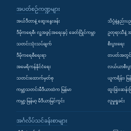
အပတ်စဉ်ကဏ္ဍများ
အယ်ဒီတာနဲ့ ဆွေးနွေးခန်း
သိပ္ပံနဲ့နည်း
ဒီမိုကရေစီ၊ လူ့အခွင့်အရေးနှင့် ခေတ်ပြိုင်ကမ္ဘာ
ဥတုရာသီနဲ့ 
သတင်းသုံးသပ်ချက်
စီးပွားရေး
ဒီမိုကရေစီရေးရာ
တပတ်အတွင်
အမေရိကန်နိုင်ငံရေး
လယ်ယာစီးပွ
သတင်းထောက်မှတ်စု
ယူကရိန်း၊ မြန
ကမ္ဘာ့သတင်းမီဒီယာထဲက မြန်မာ
ထူးခြားဆန်း
ကမ္ဘာ့ မြန်မာ့ မီဒီယာမြင်ကွင်း
လူမှုရှုခင်း
အင်္ဂလိပ်သင်ခန်းစာများ