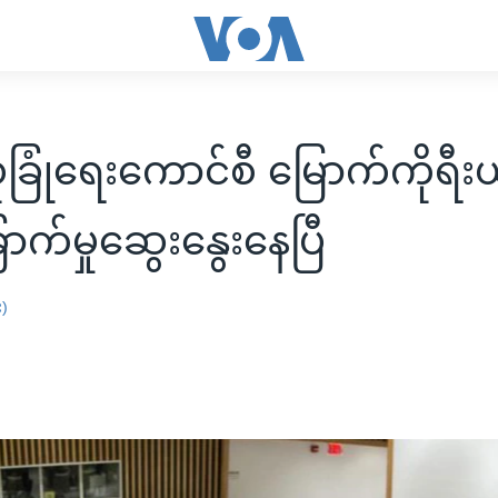
ခြုံရေးကောင်စီ မြောက်ကိုရီး
ြောက်မှုဆွေးနွေးနေပြီ
း)