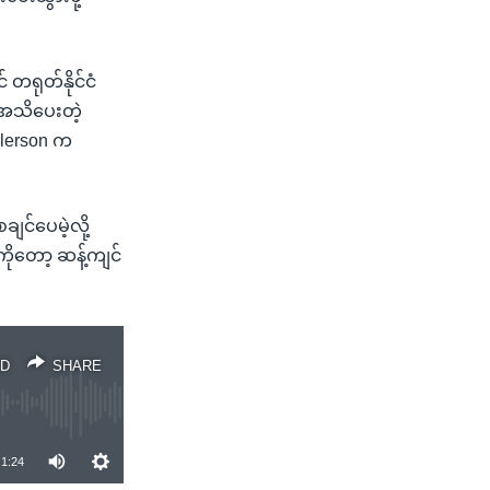
တရုတ်နိုင်ငံ
ု အသိပေးတဲ့
llerson က
င်ပေမဲ့လို့
ိုတော့ ဆန့်ကျင်
D
SHARE
1:24