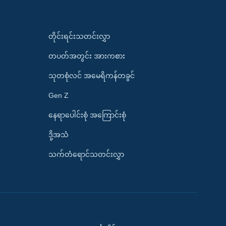
တိုင်းရင်းသတင်းလွှာ
တပတ်အတွင်း အားကစား
သုတစုံလင် အမေရိကန်တခွင်
Gen Z
နေရာပေါင်းစုံ အကြောင်းစုံ
ဒို့အသံ
သက်တံရောင်သတင်းလွှာ