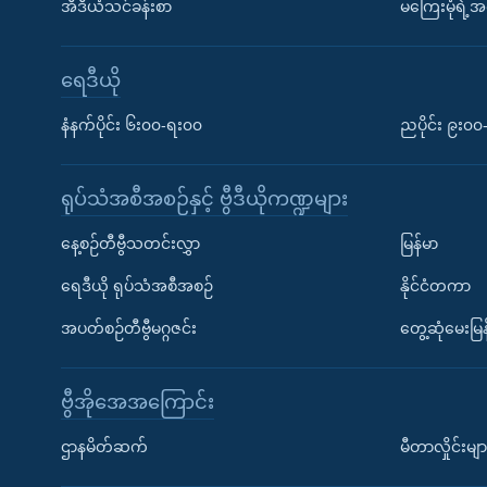
အီဒီယံသင်ခန်းစာ
မကြေးမုံရဲ့အင
ရေဒီယို
နံနက်ပိုင်း ၆း၀၀-ရး၀၀
ညပိုင်း ၉း၀
ရုပ်သံအစီအစဉ်နှင့် ဗွီဒီယိုကဏ္ဍများ
နေ့စဉ်တီဗွီသတင်းလွှာ
မြန်မာ
ရေဒီယို ရုပ်သံအစီအစဉ်
နိုင်ငံတကာ
အပတ်စဉ်တီဗွီမဂ္ဂဇင်း
တွေ့ဆုံမေးမြန
ဗွီအိုအေအကြောင်း
ဌာနမိတ်ဆက်
မီတာလှိုင်းမျာ