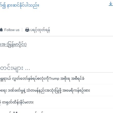
တ်၍ နားဆင်နိုင်ပါသည်။
EMBED
Follow us
ပရင့်ထုတ်ရန်
ုအေ (မြန်မာပိုင်း)
်းများ ...
္တရာယ် လွှတ်တော်နှစ်ရပ်စလုံးကိုTrump အစိုးရ အစီရင်ခံ
ေး ဒဏ်ခတ်မှုနဲ့ သံတမန်နည်းအသုံးပြုဖို့ အမေရိကန်စဉ်းစား
ု တရုတ်ထိန်းနိုင်မလား