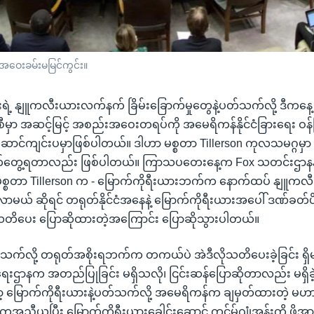
အဝေးခမ်းမမြင်ကွင်း။
းရဲ့ နျူကလီးယားလက်နက် ခြိမ်းခြောက်မှုတွေနဲ့ပတ်သက်လို့ ဒီကန
စီမှာ အဆင့်မြင့် အစည်းအဝေးတရပ်ကို အမေရိကန်နိုင်ငံခြားရေး ဝန်
ဆောင်ကျင်းပမှာဖြစ်ပါတယ်။ ဒါဟာ မစ္စတာ Tillerson ကုလသမဂ္ဂမှ
ွက်တွေ့ရတာလည်း ဖြစ်ပါတယ်။ ကြာသပတေးနေ့က Fox သတင်းဌာနနဲ့ 
ာ မစ္စတာ Tillerson က - မြောက်ကိုရီးယားဘက်က နောက်ထပ် နျူကလီ
ာမယ် ဆိုရင် တရုတ်နိုင်ငံအနေနဲ့ မြောက်ကိုရီးယားအပေါ် ဒဏ်ခတ်
ို့ သတိပေး ပြောဆိုထားတဲ့အကြောင်း ပြောဆိုသွားပါတယ်။
 ပတ်သက်လို့ တရုတ်အစိုးရဘက်က တကယ်ပဲ အဲဒီလိုသတိပေးခဲ့ခြင်း ရှိ
းရေးဌာနက အတည်ပြုခြင်း မရှိသလို၊ ငြင်းဆန်ပြောဆိုတာလည်း မရှိခဲ့
့ မြောက်ကိုရီးယားနဲ့ပတ်သက်လို့ အမေရိကန်က ချမှတ်ထားတဲ့ မဟာ
 အကူအညီယူပြီး မြောက်ကိုရီးယားခေါင်းဆောင် ကင်မ်ဂျုံအွန်းကို ဖိအား