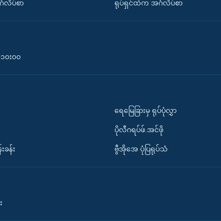
်္ဂလိပ်စာ
ရုပ်ရှင်ထဲက အင်္ဂလိပ်စာ
၀-၁၀း၀၀
ရေမြေခြားမှ ရုပ်ပုံလွှာ
ပိုလီဂရပ်ဖ်.အင်ဖို
်းခန်း
ဗွီအိုအေ ပုံပြရုပ်သံ
း