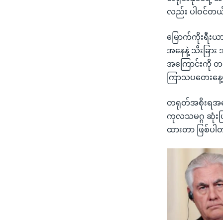
လည်း ပါဝင်တယ်
မြောက်ကိုးရီးယ
အနေနဲ့ သီးခြား 
အကြောင်းကို တရ
ကြာသပတေးနေ့မှာ
တရုတ်အစိုးရအနေ
ကုလသမဂ္ဂ ဆုံးဖ
ထားတာ ဖြစ်ပါ