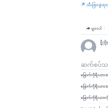
သီးခြားခွဲထု
မျှဝေပါ
ဗွီအိ
ဆက်စပ်သတင
မြောက်ကိုရီးယားအန
မြောက်ကိုရီးယားအရ
မြောက်ကိုရီးယားကိ