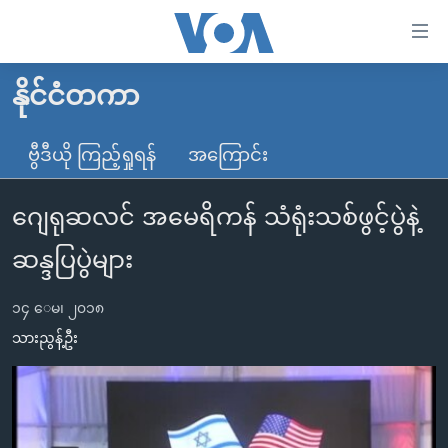
သုံး
ရ
လွယ်ကူ
နိုင်ငံတကာ
မူလစာမျက်နှာ
စေ
မြန်မာ
ဗွီဒီယို ကြည့်ရှုရန်
အကြောင်း
သည့်
ကမ္ဘာ့သတင်းများ
Link
ဂျေရုဆလင် အမေရိကန် သံရုံးသစ်ဖွင့်ပွဲနဲ့
ဗွီဒီယို
နိုင်ငံတကာ
များ
သတင်းလွတ်လပ်ခွင့်
အမေရိကန်
ဆန္ဒပြပွဲများ
ပင်မ
ရပ်ဝန်းတခု လမ်းတခု အလွန်
တရုတ်
အကြောင်းအရာ
၁၄ ေမ၊ ၂၀၁၈
သို့
အင်္ဂလိပ်စာလေ့လာမယ်
အစ္စရေး-ပါလက်စတိုင်း
သားညွန့်ဦး
ကျော်
အပတ်စဉ်ကဏ္ဍများ
အမေရိကန်သုံးအီဒီယံ
ကြည့်
ရေဒီယိုနှင့်ရုပ်သံ အချက်အလက်များ
မကြေးမုံရဲ့ အင်္ဂလိပ်စာ
ရေဒီယို
ရန်
ပင်မ
ရေဒီယို/တီဗွီအစီအစဉ်
ရုပ်ရှင်ထဲက အင်္ဂလိပ်စာ
တီဗွီ