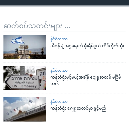
ဆက်စပ်သတင်းများ ...
နိုင်ငံတကာ
အီရန် နဲ့ အစ္စရေးလ် စိုးရိမ်ဖွယ် ထိပ်တိုက်တိုး
နိုင်ငံတကာ
ကန်သံရုံးဖွင့်မယ့်အချိန် ဂျေရုဆလမ် မငြိမ်
သက်
နိုင်ငံတကာ
ကန်သံရုံး ဂျေရုဆလင်မှာ ဖွင့်မည်