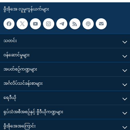
ဗွီအိုအေ လူမှုကွန်ယက်များ
သတင်း
၀န်ဆောင်မှုများ
အပတ်စဉ်ကဏ္ဍများ
အင်္ဂလိပ်သင်ခန်းစာများ
ရေဒီယို
ရုပ်သံအစီအစဉ်နှင့် ဗွီဒီယိုကဏ္ဍများ
ဗွီအိုအေအကြောင်း