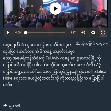
အ
သုတပဒေသာ အင်္ဂလိပ်စာ
ညွန်း
Learning English
No media source currently available
စာမျက်နှာ
သို့
ဗွီအိုအေ လူမှုကွန်ယက်များ
ကျော်
0:00
3:17
ကြည့်
ရန်
တိုက်ရိုက် လင့်ခ်
အစ္စရေးနိုင်ငံ ထူထောင်ခြင်းအထိမ်းအမှတ်
ဘာသာစကားများ
ရှာဖွေ
လုပ်ပြီး နောက်တရက် ဒီကနေ့ တနင်္လာနေ့မှာ
ရန်
တော့ အမေရိကန်သံရုံးကို Tel Aviv ကနေ ဂျေရုဆလင်မြို့ကို
နေရာ
ပြောင်းလိုက်ပါပြီ။ ပါလက်စတိုင်းတွေဖက်ကတော့ ဒီလို သံရုံ
သို့
ပြောင်းရွေ့တဲ့အပေါ် ဒေါသတကြီးတုန့်ပြန်နေကြတာပါ။ Zlatica
ကျော်
Hoke ရေးသားပေးပို့တဲ့သတင်းကို ကိုသားညွန့်ဦးက ပြောပြပါ
ရန်
မယ်။
မျှဝေပါ