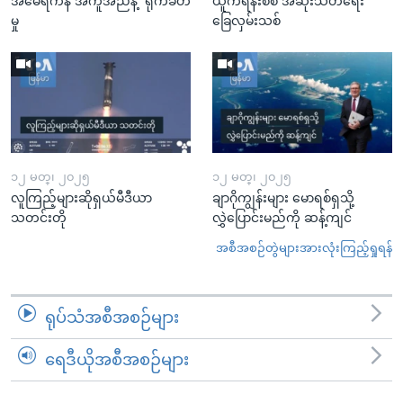
အမေရိကန် အကူအညီနဲ့ ရိုက်ခတ်
ယူကရိန်းစစ် အဆုံးသတ်ရေး
မှု
ခြေလှမ်းသစ်
၁၂ မတ္၊ ၂၀၂၅
၁၂ မတ္၊ ၂၀၂၅
လူကြည့်များဆိုရှယ်မီဒီယာ
ချာဂိုကျွန်းများ မောရစ်ရှသို့
သတင်းတို
လွှဲပြောင်းမည်ကို ဆန့်ကျင်
အစီအစဉ်တွဲများအားလုံးကြည့်ရှုရန်
ရုပ်သံအစီအစဉ်များ
ရေဒီယိုအစီအစဉ်များ