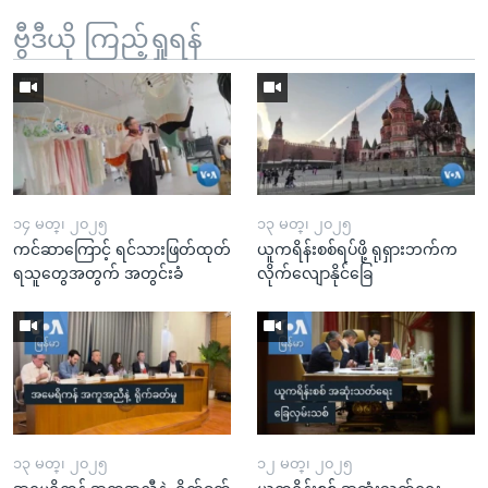
ဗွီဒီယို ကြည့်ရှုရန်
၁၄ မတ္၊ ၂၀၂၅
၁၃ မတ္၊ ၂၀၂၅
ကင်ဆာကြောင့် ရင်သားဖြတ်ထုတ်
ယူကရိန်းစစ်ရပ်ဖို့ ရုရှားဘက်က
ရသူတွေအတွက် အတွင်းခံ
လိုက်လျောနိုင်ခြေ
၁၃ မတ္၊ ၂၀၂၅
၁၂ မတ္၊ ၂၀၂၅