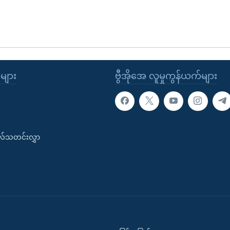
ုများ
ဗွီအိုအေ လူမှုကွန်ယက်များ
းလ်သတင်းလွှာ