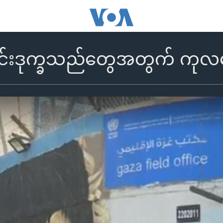
်းဒုက္ခသည်တွေအတွက် ကုလအေဂ