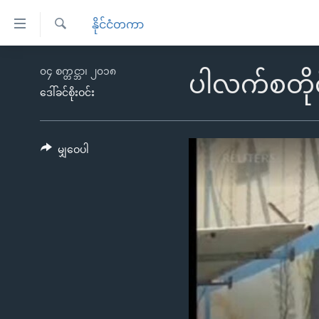
သုံး
နိုင်ငံတကာ
ရ
ရှာဖွေ
လွယ်ကူ
မူလစာမျက်နှာ
၀၄ စက္တင္ဘာ၊ ၂၀၁၈
ရ
ပါလက်စတိုင
စေ
မြန်မာ
လာ
ဒေါ်ခင်စိုးဝင်း
သည့်
ဒ်
ကမ္ဘာ့သတင်းများ
Link
ဗွီဒီယို
နိုင်ငံတကာ
မျှဝေပါ
များ
သတင်းလွတ်လပ်ခွင့်
အမေရိကန်
ပင်မ
ရပ်ဝန်းတခု လမ်းတခု အလွန်
တရုတ်
အကြောင်းအရာ
အင်္ဂလိပ်စာလေ့လာမယ်
အစ္စရေး-ပါလက်စတိုင်း
သို့
အပတ်စဉ်ကဏ္ဍများ
အမေရိကန်သုံးအီဒီယံ
ကျော်
ကြည့်
ရေဒီယိုနှင့်ရုပ်သံ အချက်အလက်များ
မကြေးမုံရဲ့ အင်္ဂလိပ်စာ
ရေဒီယို
ရန်
ရေဒီယို/တီဗွီအစီအစဉ်
ရုပ်ရှင်ထဲက အင်္ဂလိပ်စာ
တီဗွီ
ပင်မ