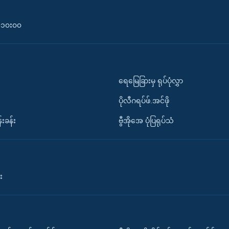
၀-၁၀း၀၀
ရေမြေခြားမှ ရုပ်ပုံလွှာ
ပိုလီဂရပ်ဖ်.အင်ဖို
်းခန်း
ဗွီအိုအေ ပုံပြရုပ်သံ
း