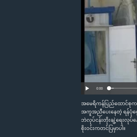
သုတပဒေသာ အင်္ဂလိပ်စာ
အ
ညွန်း
စာမျက်နှာ
သို့
ကျော်
ကြည့်
ရန်
ရှာဖွေ
ရန်
နေရာ
သို့
0:00
ကျော်
ရန်
အမေရိကန်ပြည်ထောင်စုက
အကူအညီပေးနေတဲ့ ရန်ပုံ
ဘဲလုပ်ငန်းတိုးချဲ့ရေးလုပ်
စိုးဝင်းကတင်ပြမှာပါ။