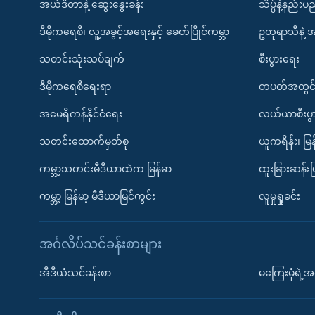
အယ်ဒီတာနဲ့ ဆွေးနွေးခန်း
သိပ္ပံနဲ့နည်း
ဒီမိုကရေစီ၊ လူ့အခွင့်အရေးနှင့် ခေတ်ပြိုင်ကမ္ဘာ
ဥတုရာသီနဲ့ 
သတင်းသုံးသပ်ချက်
စီးပွားရေး
ဒီမိုကရေစီရေးရာ
တပတ်အတွင်
အမေရိကန်နိုင်ငံရေး
လယ်ယာစီးပွ
သတင်းထောက်မှတ်စု
ယူကရိန်း၊ မြန
ကမ္ဘာ့သတင်းမီဒီယာထဲက မြန်မာ
ထူးခြားဆန်း
ကမ္ဘာ့ မြန်မာ့ မီဒီယာမြင်ကွင်း
လူမှုရှုခင်း
အင်္ဂလိပ်သင်ခန်းစာများ
အီဒီယံသင်ခန်းစာ
မကြေးမုံရဲ့အင