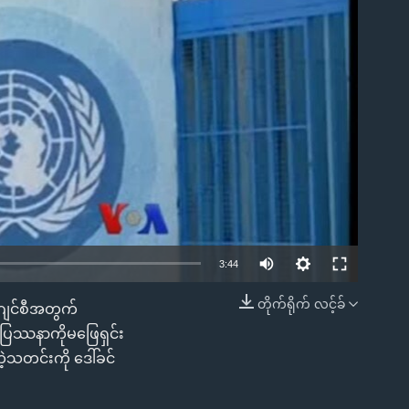
ble
3:44
တိုက်ရိုက် လင့်ခ်
ျင်စီအတွက်
EMBED
ပြဿနာကိုမဖြေရှင်း
ဲ့သတင်းကို ဒေါ်ခင်