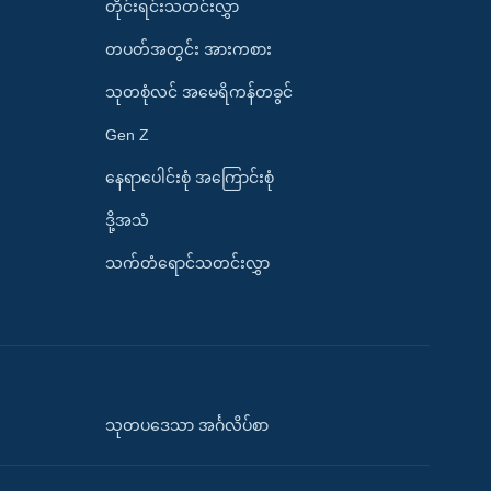
တိုင်းရင်းသတင်းလွှာ
တပတ်အတွင်း အားကစား
သုတစုံလင် အမေရိကန်တခွင်
Gen Z
နေရာပေါင်းစုံ အကြောင်းစုံ
ဒို့အသံ
သက်တံရောင်သတင်းလွှာ
သုတပဒေသာ အင်္ဂလိပ်စာ