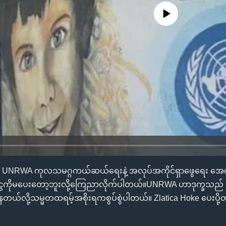
No media source currently availa
 UNRWA ကုလသမဂ္ဂကယ်ဆယ်ရေးနဲ့ အလုပ်အကိုင်ရှာဖွေရေး အေဂ
ငွေကိုမပေးတော့ဘူးလို့ကြေညာလိုက်ပါတယ်။UNRWA ဟာဒုက္ခသည် 
နေတယ်လို့သမ္မတထရမ့်အစိုးရကစွပ်စွဲပါတယ်။ Zlatica Hoke ပေးပို့တ