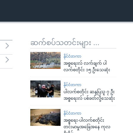
ဆက်စပ်သတင်းများ ...
နိုင်ငံတကာ
အစ္စရေးလ် လက်ချက် ပါ
လက်စတိုင်း ၁၅ ဦးသေဆုံး
နိုင်ငံတကာ
ပါလက်စတိုင်း ဆန္ဒပြသူ ၇ ဦး
အစ္စရေးလ် ပစ်ခတ်လို့သေဆုံး
နိုင်ငံတကာ
အစ္စရေး-ပါလက်စတိုင်း
တင်းမာမှုအခြေအနေ ကုလ