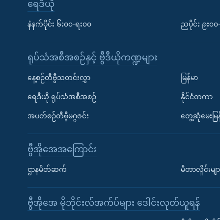
ရေဒီယို
နံနက်ပိုင်း ၆း၀၀-ရး၀၀
ညပိုင်း ၉း၀
ရုပ်သံအစီအစဉ်နှင့် ဗွီဒီယိုကဏ္ဍများ
နေ့စဉ်တီဗွီသတင်းလွှာ
မြန်မာ
ရေဒီယို ရုပ်သံအစီအစဉ်
နိုင်ငံတကာ
အပတ်စဉ်တီဗွီမဂ္ဂဇင်း
တွေ့ဆုံမေးမြန
ဗွီအိုအေအကြောင်း
ဌာနမိတ်ဆက်
မီတာလှိုင်းမျာ
ဗွီအိုအေ မိုဘိုင်းလ်အက်ပ်များ ဒေါင်းလုတ်ယူရန်
Learning English