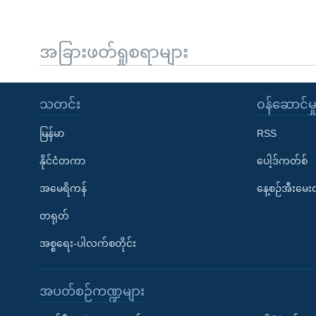
အခြားဖတ်ရှုစရာများ
သတင်း
၀န်ဆောင်မှ
မြန်မာ
RSS
နိုင်ငံတကာ
ပေါ့ဒ်ကတ်စ်
အမေရိကန်
နေ့စဉ်အီးမေ
တရုတ်
အစ္စရေး-ပါလက်စတိုင်း
အပတ်စဉ်ကဏ္ဍများ