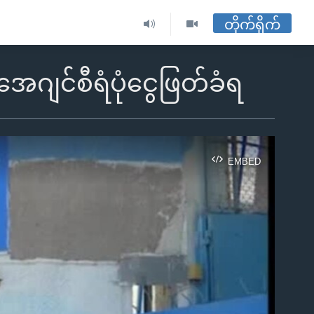
တိုက်ရိုက်
ျင်စီရံပုံငွေဖြတ်ခံရ
EMBED