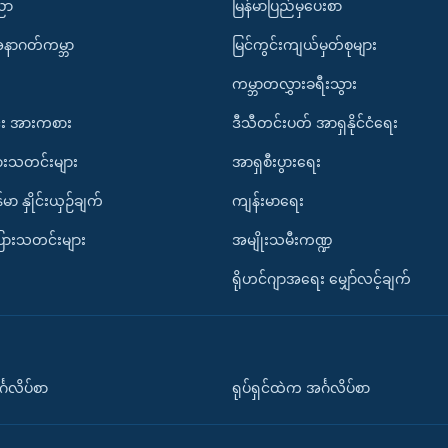
ပညာ
မြန်မာပြည်မှပေးစာ
အနာဂတ်ကမ္ဘာ
မြင်ကွင်းကျယ်မှတ်စုများ
ကမ္ဘာတလွှားခရီးသွား
း အားကစား
ဒီသီတင်းပတ် အာရှနိုင်ငံရေး
ားသတင်းများ
အာရှစီးပွားရေး
်မာ နှိုင်းယှဉ်ချက်
ကျန်းမာရေး
ပြားသတင်းများ
အမျိုးသမီးကဏ္ဍ
ရိုဟင်ဂျာအရေး မျှော်လင့်ချက်
်္ဂလိပ်စာ
ရုပ်ရှင်ထဲက အင်္ဂလိပ်စာ