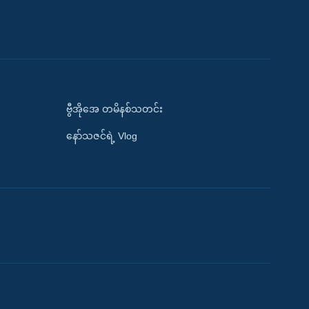
ဗွီအိုအေ တမိနစ်သတင်း
နော်သဇင်ရဲ့ Vlog