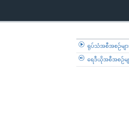
ရုပ်သံအစီအစဉ်မျာ
ရေဒီယိုအစီအစဉ်မျ