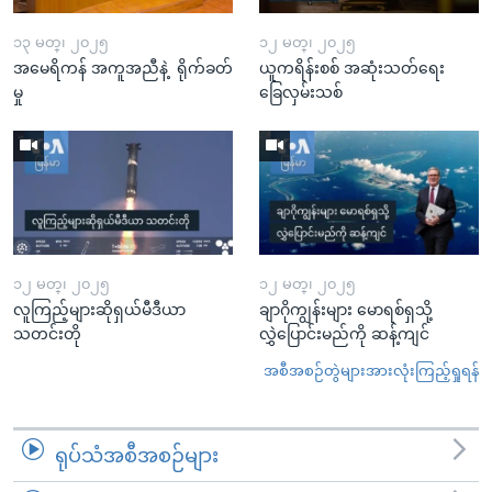
၁၃ မတ္၊ ၂၀၂၅
၁၂ မတ္၊ ၂၀၂၅
အမေရိကန် အကူအညီနဲ့ ရိုက်ခတ်
ယူကရိန်းစစ် အဆုံးသတ်ရေး
မှု
ခြေလှမ်းသစ်
၁၂ မတ္၊ ၂၀၂၅
၁၂ မတ္၊ ၂၀၂၅
လူကြည့်များဆိုရှယ်မီဒီယာ
ချာဂိုကျွန်းများ မောရစ်ရှသို့
သတင်းတို
လွှဲပြောင်းမည်ကို ဆန့်ကျင်
အစီအစဉ်တွဲများအားလုံးကြည့်ရှုရန်
ရုပ်သံအစီအစဉ်များ