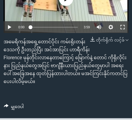
အ
သုတပဒေသာ အင်္ဂလိပ်စာ
ညွန်း
Learning English
စာမျက်နှာ
သို့
ဗွီအိုအေ လူမှုကွန်ယက်များ
0:00
3:59
ကျော်
တိုက်ရိုက် လင့်ခ်
ကြည့်
အမေရိကန်အရှေ့တောင်ပိုင်း ကမ်းရိုးတန်း
ရန်
ဒေသကို ဦးတည်ပြီး အင်အာပြင်း ဟာရီကိန်း
ဘာသာစကားများ
ရှာဖွေ
Florence မုန်တိုင်းလာနေတာကြောင့် မြောက်နဲ့ တောင် ကိုရိုလိုင်း
ရန်
နား ပြည်နယ်တွေအပြင် ဗာဂျီနီးယားပြည်နယ်တွေမှာပါ အရေး
နေရာ
ပေါ် အခြေအနေ ထုတ်ပြန်ထားပါတယ်။ မအင်ကြင်းနိုင်ကတင်ပြ
သို့
ပေးပါလိမ့်မယ်။
ကျော်
ရန်
မျှဝေပါ