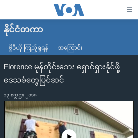
သုံး
ရ
လွယ်ကူ
နိုင်ငံတကာ
မူလစာမျက်နှာ
စေ
မြန်မာ
ဗွီဒီယို ကြည့်ရှုရန်
အကြောင်း
သည့်
ကမ္ဘာ့သတင်းများ
Link
Florence မုန်တိုင်းဘေး ရှောင်ရှားနိုင်ဖို့
ဗွီဒီယို
နိုင်ငံတကာ
များ
သတင်းလွတ်လပ်ခွင့်
အမေရိကန်
ဒေသခံတွေပြင်ဆင်
ပင်မ
ရပ်ဝန်းတခု လမ်းတခု အလွန်
တရုတ်
အကြောင်းအရာ
၁၃ စက္တင္ဘာ၊ ၂၀၁၈
သို့
အင်္ဂလိပ်စာလေ့လာမယ်
အစ္စရေး-ပါလက်စတိုင်း
ကျော်
အပတ်စဉ်ကဏ္ဍများ
အမေရိကန်သုံးအီဒီယံ
ကြည့်
ရေဒီယိုနှင့်ရုပ်သံ အချက်အလက်များ
မကြေးမုံရဲ့ အင်္ဂလိပ်စာ
ရေဒီယို
ရန်
ပင်မ
ရေဒီယို/တီဗွီအစီအစဉ်
ရုပ်ရှင်ထဲက အင်္ဂလိပ်စာ
တီဗွီ
No media source currently available