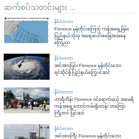
ဆက်စပ်သတင်းများ ...
နိုင်ငံတကာ
Florence မုန်တိုင်းကြောင့် ကန်အရှေ့ခြမ်း
ပြည်နယ်သုံးခု အရေးပေါ်အခြေအအနေ
ကြေညာ
နိုင်ငံတကာ
အင်အားပြင်း Florence မုန်တိုင်းဘေး
ရင်ဆိုင်ဖို့ ပြည်နယ်တြွေပင်ဆင်
နိုင်ငံတကာ
ဟာရီကိန်း Florence ဝင်ရောက်မယ့် အမေရိ
ကန်အရှေ့တောင်ကမ်းရိုးတန်း တကြော
ကြိုတင် ပြင်ဆင်
နိုင်ငံတကာ
အင်အားကြီး Florence မုန်တိုင်းဘေး