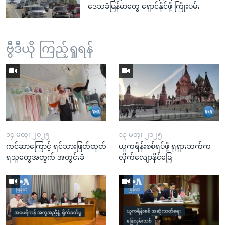
ဒေသခံမြန်မာတွေ ရှောင်နိုင်ဖို့ ကြိုးပမ်း
ဗွီဒီယို ကြည့်ရှုရန်
၁၄ မတ္၊ ၂၀၂၅
၁၃ မတ္၊ ၂၀၂၅
ကင်ဆာကြောင့် ရင်သားဖြတ်ထုတ်
ယူကရိန်းစစ်ရပ်ဖို့ ရုရှားဘက်က
ရသူတွေအတွက် အတွင်းခံ
လိုက်လျောနိုင်ခြေ