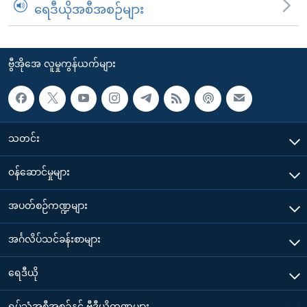
ရေဒီယိုအစီအစဉ်များ
ဗွီအိုအေ လူမှုကွန်ယက်များ
သတင်း
၀န်ဆောင်မှုများ
အပတ်စဉ်ကဏ္ဍများ
အင်္ဂလိပ်သင်ခန်းစာများ
ရေဒီယို
ရုပ်သံအစီအစဉ်နှင့် ဗွီဒီယိုကဏ္ဍများ