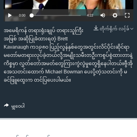
အ
သုတပဒေသာ အင်္ဂလိပ်စာ
ညွန်း
Learning English
0:00
4:22
စာမျက်နှာ
သို့
ဗွီအိုအေ လူမှုကွန်ယက်များ
တိုက်ရိုက် လင့်ခ်
အမေရိကန် တရားရုံးချုပ် တရားသူကြီး
ကျော်
အဖြစ် အဆိုပြုခံထားရတဲ့ Brett
ကြည့်
Kavanaugh က၁၉၈၀ ပြည့်လွန်နှစ်တွေအတွင်းလိင်ပိုင်းဆိုင်ရာ
ရန်
မတော်မတရားလုပ်ခဲ့တယ်လို့အမျိုးသမီးတဦးကစွပ်စွဲထားတာနဲ့
ဘာသာစကားများ
ရှာဖွေ
ကိစ္စမှာ လွှတ်တော်အမတ်တွေကြားကွဲလွဲမှုတွေရှိနေပါတယ်။ဗွီအို
ရန်
အေသတင်းထောက် Michael Bowman ပေးပို့တဲ့သတင်းကို မ
နေရာ
ခင်ဖြူထွေးက တင်ပြပေးပါမယ်။
သို့
ကျော်
ရန်
မျှဝေပါ