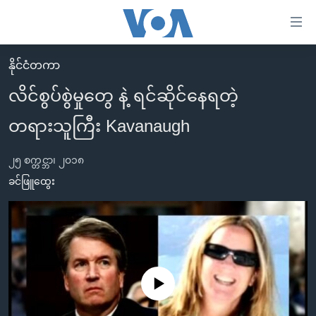
သုံး
ရ
လွယ်ကူ
နိုင်ငံတကာ
မူလစာမျက်နှာ
စေ
လိင်စွပ်စွဲမှုတွေ နဲ့ ရင်ဆိုင်နေရတဲ့
မြန်မာ
သည့်
တရားသူကြီး Kavanaugh
ကမ္ဘာ့သတင်းများ
Link
ဗွီဒီယို
နိုင်ငံတကာ
များ
၂၅ စက္တင္ဘာ၊ ၂၀၁၈
သတင်းလွတ်လပ်ခွင့်
အမေရိကန်
ခင်ဖြူထွေး
ပင်မ
ရပ်ဝန်းတခု လမ်းတခု အလွန်
တရုတ်
အကြောင်းအရာ
သို့
အင်္ဂလိပ်စာလေ့လာမယ်
အစ္စရေး-ပါလက်စတိုင်း
ကျော်
အပတ်စဉ်ကဏ္ဍများ
အမေရိကန်သုံးအီဒီယံ
ကြည့်
ရေဒီယိုနှင့်ရုပ်သံ အချက်အလက်များ
မကြေးမုံရဲ့ အင်္ဂလိပ်စာ
ရေဒီယို
ရန်
No media source currently available
ပင်မ
ရေဒီယို/တီဗွီအစီအစဉ်
ရုပ်ရှင်ထဲက အင်္ဂလိပ်စာ
တီဗွီ