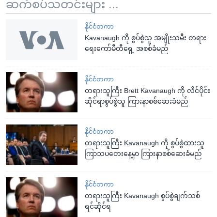
ဆက်စပ်သတင်းများ ...
နိုင်ငံတကာ
Kavanaugh ကို စွပ်စွဲသူ အမျိုးသမီး တရား
ရေးကော်မီတီရှေ့ အစစ်ခံမည်
နိုင်ငံတကာ
တရားသူကြီး Brett Kavanaugh ကို လိင်ပိုင်း
ဆိုင်ရာစွပ်စွဲသူ ကြားနာစစ်ဆေးခံမည်
နိုင်ငံတကာ
တရားသူကြီး Kavanaugh ကို စွပ်စွဲထားသူ
ကြာသပတေးနေ့မှာ ကြားနာစစ်ဆေးခံမည်
နိုင်ငံတကာ
တရားသူကြီး Kavanaugh စွပ်စွဲချက်သစ်
ရင်ဆိုင်ရ