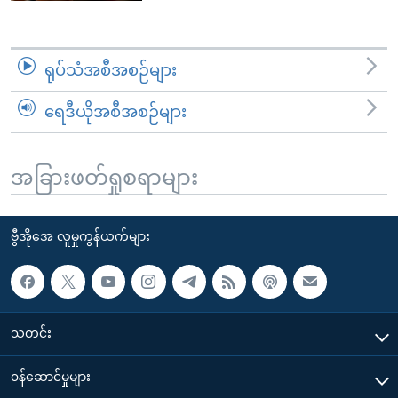
ရုပ်သံအစီအစဉ်များ
ရေဒီယိုအစီအစဉ်များ
အခြားဖတ်ရှုစရာများ
ဗွီအိုအေ လူမှုကွန်ယက်များ
သတင်း
၀န်ဆောင်မှုများ