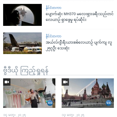
နိုင်ငံတကာ
ပျောက်ဆုံး MH370 မလေးရှားခရီးသည်တင်
လေယာဉ် ရှာဖွေမှု ရပ်ဆိုင်း
နိုင်ငံတကာ
အယ်လ်ဂျီးရီးယားစစ်လေယာဉ် ပျက်ကျ လူ
၂၅၇ဦး သေဆုံး
ဗွီဒီယို ကြည့်ရှုရန်
၁၄ မတ္၊ ၂၀၂၅
၁၃ မတ္၊ ၂၀၂၅