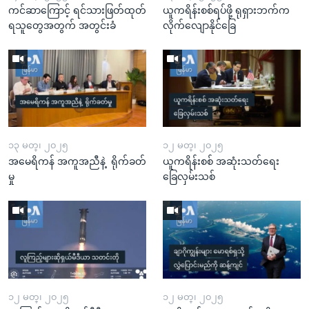
ကင်ဆာကြောင့် ရင်သားဖြတ်ထုတ်
ယူကရိန်းစစ်ရပ်ဖို့ ရုရှားဘက်က
ရသူတွေအတွက် အတွင်းခံ
လိုက်လျောနိုင်ခြေ
၁၃ မတ္၊ ၂၀၂၅
၁၂ မတ္၊ ၂၀၂၅
အမေရိကန် အကူအညီနဲ့ ရိုက်ခတ်
ယူကရိန်းစစ် အဆုံးသတ်ရေး
မှု
ခြေလှမ်းသစ်
၁၂ မတ္၊ ၂၀၂၅
၁၂ မတ္၊ ၂၀၂၅