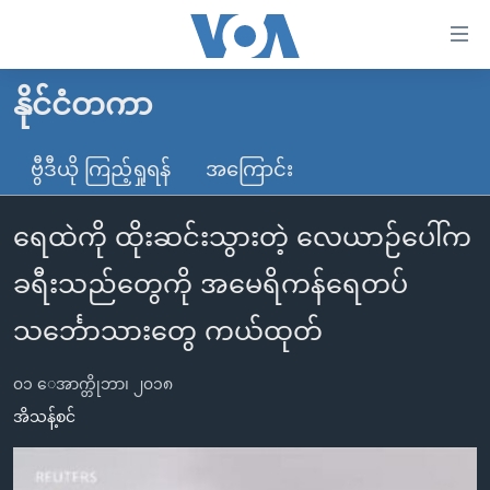
သုံး
ရ
လွယ်ကူ
နိုင်ငံတကာ
မူလစာမျက်နှာ
စေ
မြန်မာ
ဗွီဒီယို ကြည့်ရှုရန်
အကြောင်း
သည့်
ကမ္ဘာ့သတင်းများ
Link
ရေထဲကို ထိုးဆင်းသွားတဲ့ လေယာဉ်ပေါ်က
ဗွီဒီယို
နိုင်ငံတကာ
များ
သတင်းလွတ်လပ်ခွင့်
အမေရိကန်
ခရီးသည်တွေကို အမေရိကန်ရေတပ်
ပင်မ
ရပ်ဝန်းတခု လမ်းတခု အလွန်
တရုတ်
အကြောင်းအရာ
သင်္ဘောသားတွေ ကယ်ထုတ်
သို့
အင်္ဂလိပ်စာလေ့လာမယ်
အစ္စရေး-ပါလက်စတိုင်း
ကျော်
၀၁ ေအာက္တိုဘာ၊ ၂၀၁၈
အပတ်စဉ်ကဏ္ဍများ
အမေရိကန်သုံးအီဒီယံ
ကြည့်
အိသန့်စင်
ရေဒီယိုနှင့်ရုပ်သံ အချက်အလက်များ
မကြေးမုံရဲ့ အင်္ဂလိပ်စာ
ရေဒီယို
ရန်
ပင်မ
ရေဒီယို/တီဗွီအစီအစဉ်
ရုပ်ရှင်ထဲက အင်္ဂလိပ်စာ
တီဗွီ