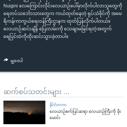
Nuigini လေကြောင်းလိုင်းလေယာဉ်ပေါ်မှာလိုက်ပါလာသူတွေကို
ရေတပ်သင်္ဘောသားတွေက ကယ်ထုတ်နေတဲ့ ရုပ်သံဖိုင်ကို အမေ
ရိကန်ကာကွယ်ရေးဝန်ကြီးဌာနက ထုတ်ပြန်လိုက်ပါတယ်။
လေယာဉ်ဆင်းချိန် ပြေးလမ်းကို သေချာမမြင်ရတဲ့အတွက်
ရေပြင်ထဲကိုထိုးဆင်းသွားခဲ့တာပါ။
မျှဝေပါ
ဆက်စပ်သတင်းများ ...
နိုင်ငံတကာ
လေယာဉ်စက်ပြင်ဆရာ လေယာဉ်ကြီးကို ခိုး
မောင်း