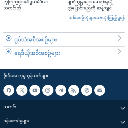
လူကြည့်များဆိုရှယ်မီဒီယာ
ချာဂိုကျွန်းများ မောရစ်ရှသို့
သတင်းတို
လွှဲပြောင်းမည်ကို ဆန့်ကျင်
အစီအစဉ်တွဲများအားလုံးကြည့်ရှုရန်
ရုပ်သံအစီအစဉ်များ
ရေဒီယိုအစီအစဉ်များ
ဗွီအိုအေ လူမှုကွန်ယက်များ
သတင်း
၀န်ဆောင်မှုများ