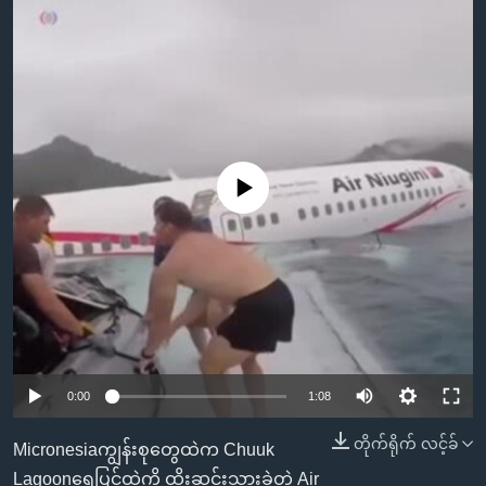
အ
သုတပဒေသာ အင်္ဂလိပ်စာ
ညွန်း
Learning English
စာမျက်နှာ
သို့
ဗွီအိုအေ လူမှုကွန်ယက်များ
ကျော်
ကြည့်
ရန်
No media source currently available
ဘာသာစကားများ
ရှာဖွေ
ရန်
နေရာ
သို့
ကျော်
ရန်
0:00
1:08
တိုက်ရိုက် လင့်ခ်
Micronesiaကျွန်းစုတွေထဲက Chuuk
Lagoonရေပြင်ထဲကို ထိုးဆင်းသွားခဲ့တဲ့ Air