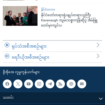
နိုင်ငံတကာ
နိုင်ငံတော်တရားရုံးချုပ်တရားသူကြီး
Kavanaugh ကျမ်းသစ္စာကျိန်ဆိုပွဲ အိမ်ဖြူ
တော်မှာကျင်းပ
ရုပ်သံအစီအစဉ်များ
ရေဒီယိုအစီအစဉ်များ
ဗွီအိုအေ လူမှုကွန်ယက်များ
သတင်း