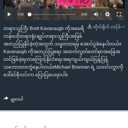
အ
သုတပဒေသာ အင်္ဂလိပ်စာ
ညွန်း
Learning English
0:00
3:56
စာမျက်နှာ
သို့
ဗွီအိုအေ လူမှုကွန်ယက်များ
တိုက်ရိုက် လင့်ခ်
တရားသူကြီး Brett Kavanaugh ကိုအမေရိ
ကျော်
ကန်ဗဟိုတရားရုံးချုပ်တရားသူကြီးအဖြစ်
ကြည့်
အတည်ပြုနိုင်ခဲ့တဲ့အတွက် သမ္မတထရမ့် အောင်ပွဲခံနေပါတယ်။
ရန်
Kavanaugh ကိုအတည်ပြုရေး အထက်လွှတ်တော်မှာအခြေအ
ဘာသာစကားများ
ရှာဖွေ
တင်ဖြစ်ခဲ့ရတာကြောင့်နိုင်ငံရေးအရကျယ်ကျယ်ပြန့်ပြန့်
ရန်
သဘောထားကွဲနေပါတယ်။Michael Bowman ရဲ့ သတင်းလွှာကို
နေရာ
ဒေါ်ခင်စိုးဝင်းက ပြောပြပေးမှာပါ။
သို့
ကျော်
ရန်
မျှဝေပါ