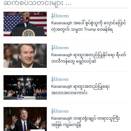
ဆက်စပ်သတင်းများ ...
နိုင်ငံတကာ
Kavanaugh အပေါ် စွပ်စွဲသူကို လှောင်ပြောင်
တဲ့အတွက် သမ္မတ Trump ဝေဖန်ခံရ
နိုင်ငံတကာ
Kavanaugh ရာထူးအတည်ပြုနိုင်ရေး ရီပတ်
ဘလီကန်တွေ မျှော်လင့်ဆဲ
နိုင်ငံတကာ
Kavanaugh ရာထူးအတည်ပြုရေး
အလားအလာကောင်း
နိုင်ငံတကာ
Kavanaugh တရားရုံးချုပ် တရားသူကြီး
အဖြစ် ကျမ်းကျိန်