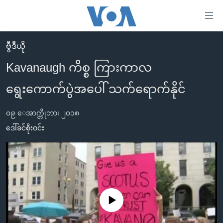
သုံး
ရ
လွယ်ကူ
ဗွီဒီယို
မူလစာမျက်နှာ
စေ
Kavanaugh ကိစ္စ ကြားကာလ
မြန်မာ
သည့်
ရွေးကောက်ပွဲအပေါ် သက်ရောက်နိုင်
ကမ္ဘာ့သတင်းများ
Link
ဗွီဒီယို
နိုင်ငံတကာ
များ
၀၉ ေအာက္တိုဘာ၊ ၂၀၁၈
သတင်းလွတ်လပ်ခွင့်
အမေရိကန်
ဒေါ်ခင်စိုးဝင်း
ပင်မ
ရပ်ဝန်းတခု လမ်းတခု အလွန်
တရုတ်
အကြောင်းအရာ
သို့
အင်္ဂလိပ်စာလေ့လာမယ်
အစ္စရေး-ပါလက်စတိုင်း
ကျော်
အပတ်စဉ်ကဏ္ဍများ
အမေရိကန်သုံးအီဒီယံ
ကြည့်
ရေဒီယိုနှင့်ရုပ်သံ အချက်အလက်များ
မကြေးမုံရဲ့ အင်္ဂလိပ်စာ
ရေဒီယို
ရန်
No media source currently available
ပင်မ
ရေဒီယို/တီဗွီအစီအစဉ်
ရုပ်ရှင်ထဲက အင်္ဂလိပ်စာ
တီဗွီ