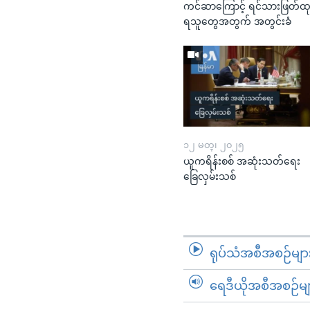
ကင်ဆာကြောင့် ရင်သားဖြတ်ထ
ရသူတွေအတွက် အတွင်းခံ
၁၂ မတ္၊ ၂၀၂၅
ယူကရိန်းစစ် အဆုံးသတ်ရေး
ခြေလှမ်းသစ်
ရုပ်သံအစီအစဉ်မျာ
ရေဒီယိုအစီအစဉ်မျ