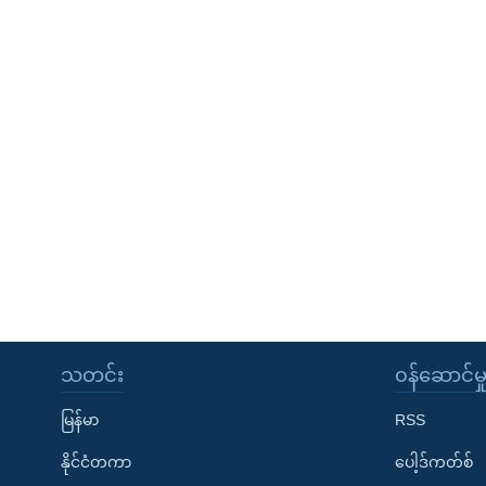
သတင်း
၀န်ဆောင်မှ
မြန်မာ
RSS
နိုင်ငံတကာ
ပေါ့ဒ်ကတ်စ်