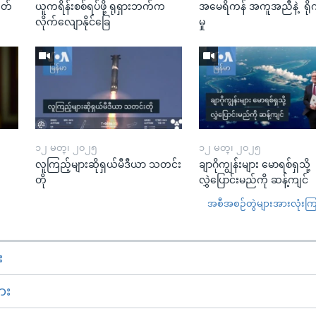
ုတ်
ယူကရိန်းစစ်ရပ်ဖို့ ရုရှားဘက်က
အမေရိကန် အကူအညီနဲ့ ရို
လိုက်လျောနိုင်ခြေ
မှု
၁၂ မတ္၊ ၂၀၂၅
၁၂ မတ္၊ ၂၀၂၅
လူကြည့်များဆိုရှယ်မီဒီယာ သတင်း
ချာဂိုကျွန်းများ မောရစ်ရှသို့
တို
လွှဲပြောင်းမည်ကို ဆန့်ကျင်
အစီအစဉ်တွဲများအားလုံးကြည့
း
ား