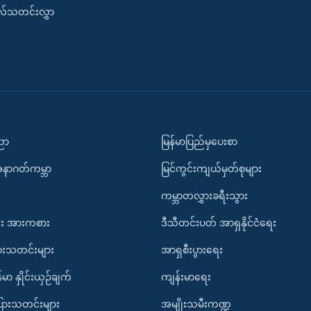
းလ်သတင်းလွှာ
ပညာ
မြန်မာပြည်မှပေးစာ
အနာဂတ်ကမ္ဘာ
မြင်ကွင်းကျယ်မှတ်စုများ
ကမ္ဘာတလွှားခရီးသွား
း အားကစား
ဒီသီတင်းပတ် အာရှနိုင်ငံရေး
ားသတင်းများ
အာရှစီးပွားရေး
်မာ နှိုင်းယှဉ်ချက်
ကျန်းမာရေး
ပြားသတင်းများ
အမျိုးသမီးကဏ္ဍ