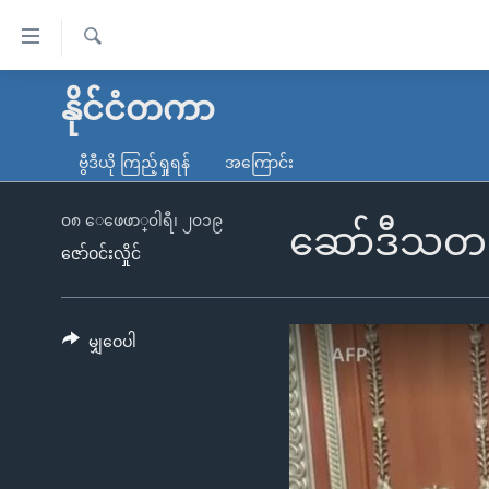
သုံး
ရ
ရှာဖွေ
လွယ်ကူ
မူလစာမျက်နှာ
နိုင်ငံတကာ
ရ
စေ
မြန်မာ
လာ
ဗွီဒီယို ကြည့်ရှုရန်
အကြောင်း
သည့်
ဒ်
ကမ္ဘာ့သတင်းများ
Link
ဗွီဒီယို
နိုင်ငံတကာ
၀၈ ေဖေဖာ္၀ါရီ၊ ၂၀၁၉
ဆော်ဒီသတင
များ
ဇော်ဝင်းလှိုင်
သတင်းလွတ်လပ်ခွင့်
အမေရိကန်
ပင်မ
ရပ်ဝန်းတခု လမ်းတခု အလွန်
တရုတ်
အကြောင်းအရာ
အင်္ဂလိပ်စာလေ့လာမယ်
အစ္စရေး-ပါလက်စတိုင်း
မျှဝေပါ
သို့
အပတ်စဉ်ကဏ္ဍများ
အမေရိကန်သုံးအီဒီယံ
ကျော်
ကြည့်
ရေဒီယိုနှင့်ရုပ်သံ အချက်အလက်များ
မကြေးမုံရဲ့ အင်္ဂလိပ်စာ
ရေဒီယို
ရန်
ရေဒီယို/တီဗွီအစီအစဉ်
ရုပ်ရှင်ထဲက အင်္ဂလိပ်စာ
တီဗွီ
ပင်မ