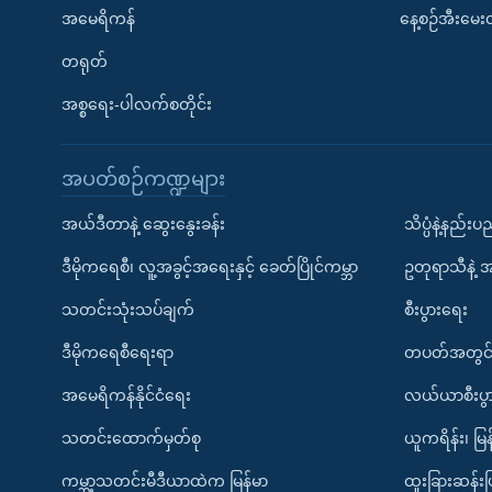
အမေရိကန်
နေ့စဉ်အီးမေ
တရုတ်
အစ္စရေး-ပါလက်စတိုင်း
အပတ်စဉ်ကဏ္ဍများ
အယ်ဒီတာနဲ့ ဆွေးနွေးခန်း
သိပ္ပံနဲ့နည်း
ဒီမိုကရေစီ၊ လူ့အခွင့်အရေးနှင့် ခေတ်ပြိုင်ကမ္ဘာ
ဥတုရာသီနဲ့ 
သတင်းသုံးသပ်ချက်
စီးပွားရေး
ဒီမိုကရေစီရေးရာ
တပတ်အတွင်
အမေရိကန်နိုင်ငံရေး
လယ်ယာစီးပွ
သတင်းထောက်မှတ်စု
ယူကရိန်း၊ မြန
ကမ္ဘာ့သတင်းမီဒီယာထဲက မြန်မာ
ထူးခြားဆန်း