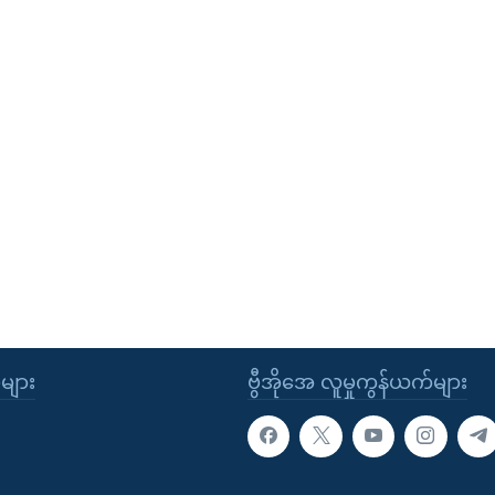
ုများ
ဗွီအိုအေ လူမှုကွန်ယက်များ