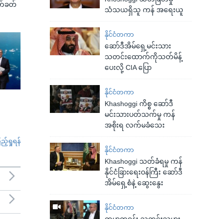
က်ခတ်
သံသယရှိသူ ကန် အရေးယူ
နိုင်ငံတကာ
ဆော်ဒီအိမ်ရှေ့မင်းသား
သတင်းထောက်ကိုသတ်မိန့်
ပေးလို့ CIA ပြော
နိုင်ငံတကာ
Khashoggi ကိစ္စ ဆော်ဒီ
မင်းသားပတ်သက်မှု ကန်
အစိုးရ လက်မခံသေး
်ရှုရန်
နိုင်ငံတကာ
Khashoggi သတ်ခံရမှု ကန်
နိုင်ငံခြားရေးဝန်ကြီး ဆော်ဒီ
အိမ်ရှေ့စံနဲ့ ဆွေးနွေး
နိုင်ငံတကာ
ကမ္ဘာ့တဝန်း သတင်းသမား