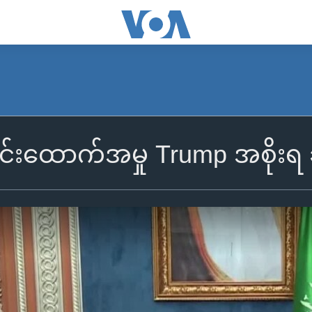
်းထောက်အမှု Trump အစိုးရ 