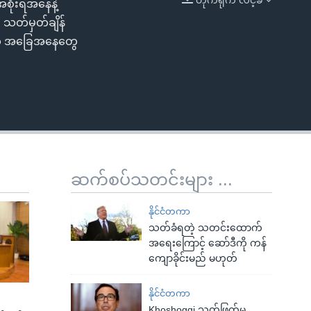
ိုးရအနေနဲ့
EMBED
သတ်မှတ်ချိန်
်တဲ့ အခြေအနေတွေ
ဆက်စပ်သတင်းများ ...
နိုင်ငံတကာ
သတ်ခံရတဲ့ သတင်းထောက်
အရေးကြောင့် ဆော်ဒီကို ကန်
ကျောခိုင်းမည် မဟုတ်
နိုင်ငံတကာ
Khoshoggi သတ်ဖြတ်မှု