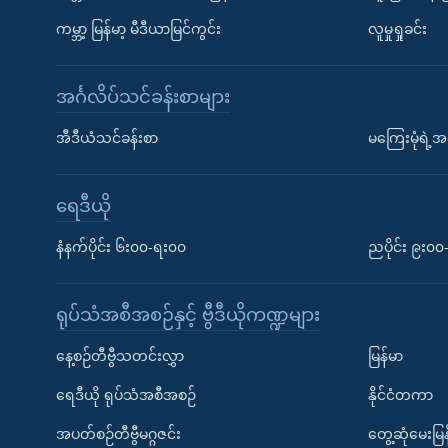
ကမ္ဘာ့ မြန်မာ့ မီဒီယာမြင်ကွင်း
လူမှုရှုခင်း
အင်္ဂလိပ်သင်ခန်းစာများ
အီဒီယံသင်ခန်းစာ
မကြေးမုံရဲ့အင
ရေဒီယို
နံနက်ပိုင်း ၆း၀၀-ရး၀၀
ညပိုင်း ၉း၀
ရုပ်သံအစီအစဉ်နှင့် ဗွီဒီယိုကဏ္ဍများ
နေ့စဉ်တီဗွီသတင်းလွှာ
မြန်မာ
ရေဒီယို ရုပ်သံအစီအစဉ်
နိုင်ငံတကာ
အပတ်စဉ်တီဗွီမဂ္ဂဇင်း
တွေ့ဆုံမေးမြန