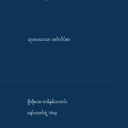
သုတပဒေသာ အင်္ဂလိပ်စာ
ဗွီအိုအေ တမိနစ်သတင်း
နော်သဇင်ရဲ့ Vlog