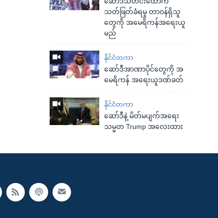
ဆော်ဒီသတင်းထောက်
သတ်ဖြတ်ခံရမှု တာဝန်ရှိသူ
တွေကို အမေရိကန်အရေးယူ
မည်
နိုင်ငံတကာ
ဆော်ဒီအာဏာပိုင်တွေကို အ
မေရိကန် အရေးယူဒဏ်ခတ်
နိုင်ငံတကာ
ဆော်ဒီနဲ့ မိတ်မပျက်အရေး
သမ္မတ Trump အလေးထား