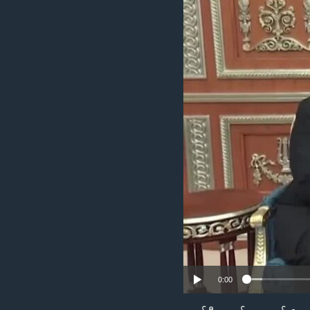
သုတပဒေသာ အင်္ဂလိပ်စာ
အ
ညွန်း
စာမျက်နှာ
သို့
ကျော်
ကြည့်
ရန်
ရှာဖွေ
ရန်
နေရာ
သို့
ကျော်
ရန်
0:00