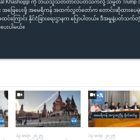
l Khashoggi ကို ဘယ်သူသတ်တာလဲပတ်သက်လို့ သမ္မတ Trump အစ
 အဖြေပေးဖို့ အမေရိကန် အထက်လွှတ်တော်က တောင်းဆိုထားပေမဲ့ 
မထင်ကြောင်း နိုင်ငံခြားရေးဌာနက ပြောပါတယ်။ ဒီအမှုနဲ့ပတ်သက
ပြပေးပါမယ်။
၁၃ မတ္၊ ၂၀၂၅
၁၃ မတ္၊ ၂၀၂၅