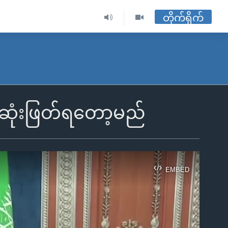
တိုက်ရိုက်
ဆုံးဖြတ်ရတော့မည်
EMBED