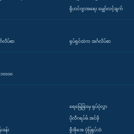
ရိုဟင်ဂျာအရေး မျှော်လင့်ချက်
်္ဂလိပ်စာ
ရုပ်ရှင်ထဲက အင်္ဂလိပ်စာ
၀-၁၀း၀၀
ရေမြေခြားမှ ရုပ်ပုံလွှာ
ပိုလီဂရပ်ဖ်.အင်ဖို
်းခန်း
ဗွီအိုအေ ပုံပြရုပ်သံ