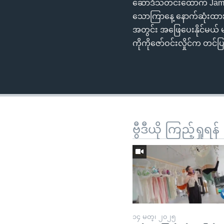
ဆော်ဒီသတင်းထောက် Jama
သောကြာနေ့ နောက်ဆုံးထား
အတွင်း အဖြေပေးနိုင်မယ် 
ကိုကိုဇော်ဝင်းလှိုင်က တင်
ဗွီဒီယို ကြည့်ရှုရန်
၁၄ မတ္၊ ၂၀၂၅