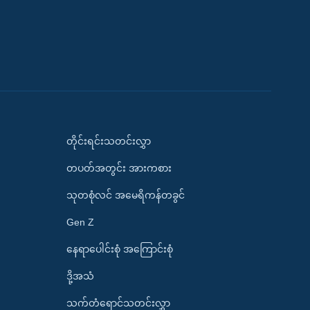
တိုင်းရင်းသတင်းလွှာ
တပတ်အတွင်း အားကစား
သုတစုံလင် အမေရိကန်တခွင်
Gen Z
နေရာပေါင်းစုံ အကြောင်းစုံ
ဒို့အသံ
သက်တံရောင်သတင်းလွှာ