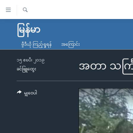
သုံး
ရ
ရှာဖွေ
လွယ်ကူ
မူလစာမျက်နှာ
မြန်မာ
ရ
စေ
မြန်မာ
လာ
ဗွီဒီယို ကြည့်ရှုရန်
အကြောင်း
သည့်
ဒ်
ကမ္ဘာ့သတင်းများ
Link
ဗွီဒီယို
နိုင်ငံတကာ
၁၅ ဧၿပီ၊ ၂၀၁၉
အတာ သင်္က
များ
ခင်ဖြူထွေး
သတင်းလွတ်လပ်ခွင့်
အမေရိကန်
ပင်မ
ရပ်ဝန်းတခု လမ်းတခု အလွန်
တရုတ်
အကြောင်းအရာ
အင်္ဂလိပ်စာလေ့လာမယ်
အစ္စရေး-ပါလက်စတိုင်း
မျှဝေပါ
သို့
အပတ်စဉ်ကဏ္ဍများ
အမေရိကန်သုံးအီဒီယံ
ကျော်
ကြည့်
ရေဒီယိုနှင့်ရုပ်သံ အချက်အလက်များ
မကြေးမုံရဲ့ အင်္ဂလိပ်စာ
ရေဒီယို
ရန်
ရေဒီယို/တီဗွီအစီအစဉ်
ရုပ်ရှင်ထဲက အင်္ဂလိပ်စာ
တီဗွီ
ပင်မ