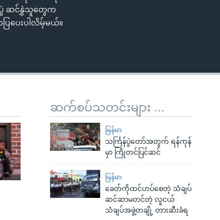
ွဲ ဆင်နွှဲသူတွေက
ာပြပေးပါလိမ့်မယ်။
ဆက်စပ်သတင်းများ ...
မြန်မာ
သင်္ကြန်ပွဲတော်အတွက် ရန်ကုန်
မှာ ကြိုတင်ပြင်ဆင်
မြန်မာ
ခေတ်ကိုထင်ဟပ်စေတဲ့ သံချပ်
ဆင်ဆာမတင်တဲ့ လူငယ်
သံချပ်အဖွဲ့တချို့ တားဆီးခံရ