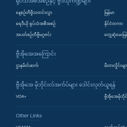
ရုပ်သံအစီအစဉ်နှင့် ဗွီဒီယိုကဏ္ဍများ
နေ့စဉ်တီဗွီသတင်းလွှာ
မြန်မာ
ရေဒီယို ရုပ်သံအစီအစဉ်
နိုင်ငံတကာ
အပတ်စဉ်တီဗွီမဂ္ဂဇင်း
တွေ့ဆုံမေးမြန
ဗွီအိုအေအကြောင်း
ဌာနမိတ်ဆက်
မီတာလှိုင်းမျာ
ဗွီအိုအေ မိုဘိုင်းလ်အက်ပ်များ ဒေါင်းလုတ်ယူရန်
Learning English
VOA+
ဗွီအိုအေမိုဘ
ဗွီအိုအေ လူမှုကွန်ယက်များ
Other Links