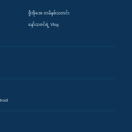
ဗွီအိုအေ တမိနစ်သတင်း
နော်သဇင်ရဲ့ Vlog
droid