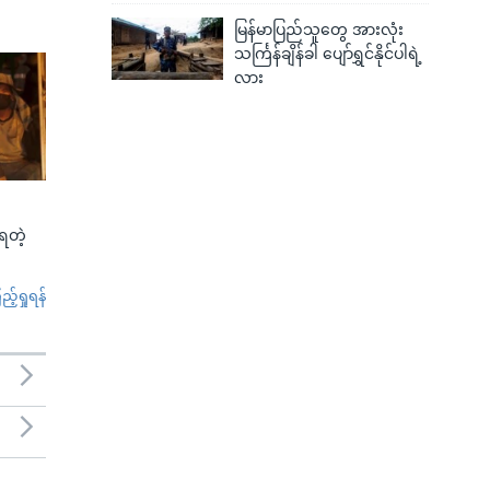
မြန်မာပြည်သူတွေ အားလုံး
သင်္ကြန်ချိန်ခါ ပျော်ရွှင်နိုင်ပါရဲ့
လား
်ရတဲ့
်ရှုရန်