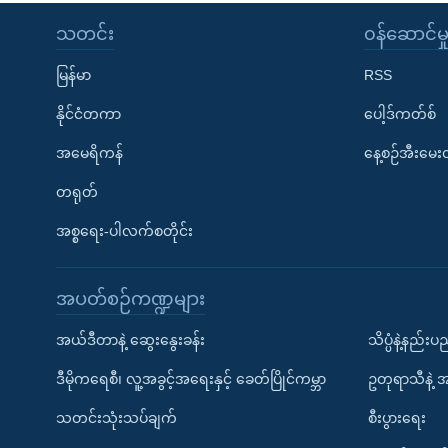
သတင်း
၀န်ဆောင်မှ
မြန်မာ
RSS
နိုင်ငံတကာ
ပေါ့ဒ်ကတ်စ်
အမေရိကန်
နေ့စဉ်အီးမေ
တရုတ်
အစ္စရေး-ပါလက်စတိုင်း
အပတ်စဉ်ကဏ္ဍများ
အယ်ဒီတာနဲ့ ဆွေးနွေးခန်း
သိပ္ပံနဲ့နည်း
ဒီမိုကရေစီ၊ လူ့အခွင့်အရေးနှင့် ခေတ်ပြိုင်ကမ္ဘာ
ဥတုရာသီနဲ့ 
သတင်းသုံးသပ်ချက်
စီးပွားရေး