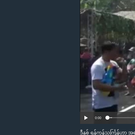
သုတပဒေသာ အင်္ဂလိပ်စာ
အ
ညွန်း
စာမျက်နှာ
သို့
ကျော်
ကြည့်
ရန်
ရှာဖွေ
ရန်
နေရာ
သို့
ကျော်
ရန်
0:00
ဒီနှစ် ရန်ကုန်သင်္ကြန်ဟ