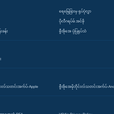
ရေမြေခြားမှ ရုပ်ပုံလွှာ
ပိုလီဂရပ်ဖ်.အင်ဖို
်းခန်း
ဗွီအိုအေ ပုံပြရုပ်သံ
း
ိုင်းလ်သတင်းအက်ပ်-Apple
ဗွီအိုအေမိုဘိုင်းလ်သတင်းအက်ပ်-An