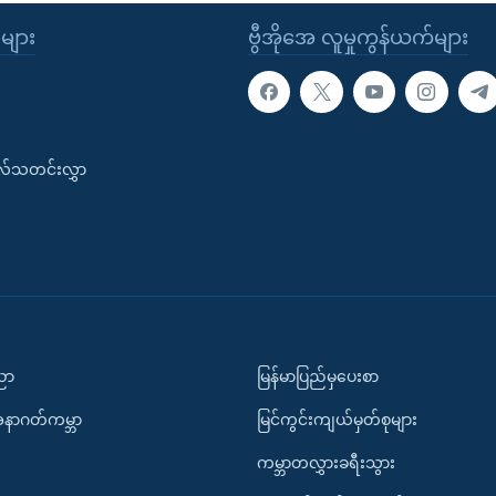
ုများ
ဗွီအိုအေ လူမှုကွန်ယက်များ
းလ်သတင်းလွှာ
ပညာ
မြန်မာပြည်မှပေးစာ
အနာဂတ်ကမ္ဘာ
မြင်ကွင်းကျယ်မှတ်စုများ
ကမ္ဘာတလွှားခရီးသွား