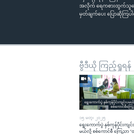
အလိုက် ရေကစားထွက်သူတွေ ပ
မှတ်ချက်ပေး ပြောဆိုကြပ
ဗွီဒီယို ကြည့်ရှုရန်
၁၅ မတ္၊ ၂၀၂၅
ရွေးကောက်ပွဲ နှစ်ကုန်ပိုင်းကျင်
မယ်လို့ စစ်ကောင်စီ ကြေညာ 