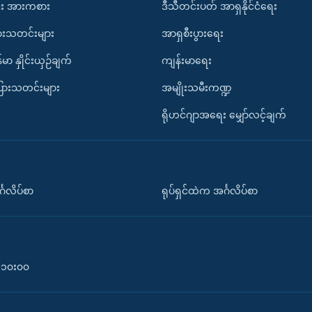
း အားကစား
ဒီသီတင်းပတ် အာရှနိုင်ငံရေး
ားသတင်းများ
အာရှစီးပွားရေး
်မာ နှိုင်းယှဉ်ချက်
ကျန်းမာရေး
ပြားသတင်းများ
အမျိုးသမီးကဏ္ဍ
ရိုဟင်ဂျာအရေး မျှော်လင့်ချက်
်္ဂလိပ်စာ
ရုပ်ရှင်ထဲက အင်္ဂလိပ်စာ
၀-၁၀း၀၀