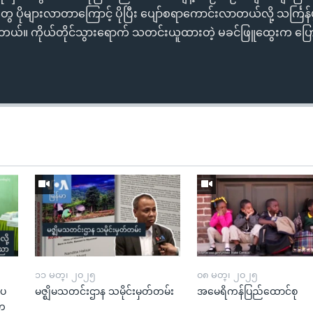
ိုများလာတာကြောင့် ပိုပြီး ပျော်စရာကောင်းလာတယ်လို့ သင်္ကြန်ပ
ါတယ်။ ကိုယ်တိုင်သွားရောက် သတင်းယူထားတဲ့ မခင်ဖြူထွေးက ပြေ
၁၁ မတ္၊ ၂၀၂၅
၀၈ မတ္၊ ၂၀၂၅
းပ
မဇ္ဈိမသတင်းဌာန သမိုင်းမှတ်တမ်း
အမေရိကန်ပြည်ထောင်စု
“တ