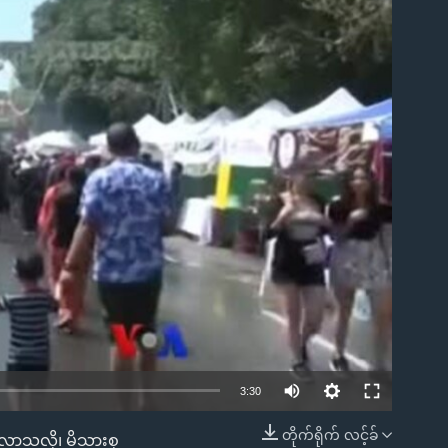
ble
3:30
တိုက်ရိုက် လင့်ခ်
်လာသလို၊ မိသားစု
EMBED