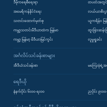
ဒီမိုကရေစီရေးရာ
တပတ်အတွင်
အမေရိကန်နိုင်ငံရေး
လယ်ယာစီးပွ
သတင်းထောက်မှတ်စု
ယူကရိန်း၊ မြန
ကမ္ဘာ့သတင်းမီဒီယာထဲက မြန်မာ
ထူးခြားဆန်း
ကမ္ဘာ့ မြန်မာ့ မီဒီယာမြင်ကွင်း
လူမှုရှုခင်း
အင်္ဂလိပ်သင်ခန်းစာများ
အီဒီယံသင်ခန်းစာ
မကြေးမုံရဲ့အင
ရေဒီယို
နံနက်ပိုင်း ၆း၀၀-ရး၀၀
ညပိုင်း ၉း၀