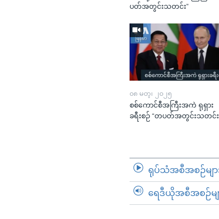
ပတ်အတွင်းသတင်း”
၀၈ မတ္၊ ၂၀၂၅
စစ်ကောင်စီအကြီးအကဲ ရုရှား
ခရီးစဉ် “တပတ်အတွင်းသတင်း
ရုပ်သံအစီအစဉ်မျာ
ရေဒီယိုအစီအစဉ်မျ