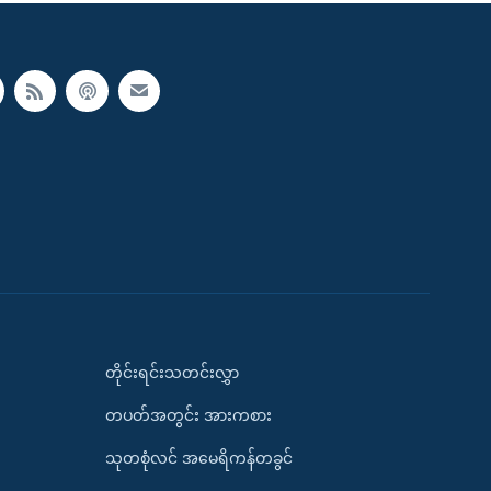
တိုင်းရင်းသတင်းလွှာ
တပတ်အတွင်း အားကစား
သုတစုံလင် အမေရိကန်တခွင်