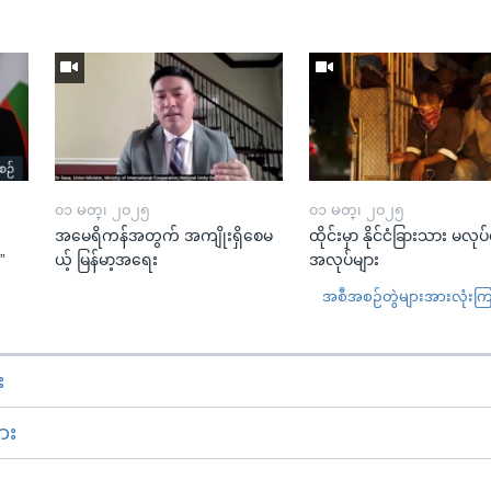
၀၁ မတ္၊ ၂၀၂၅
၀၁ မတ္၊ ၂၀၂၅
အမေရိကန်အတွက် အကျိုးရှိစေမ
ထိုင်းမှာ နိုင်ငံခြားသား မလုပ
”
ယ့် မြန်မာ့အရေး
အလုပ်များ
အစီအစဉ်တွဲများအားလုံးကြည့
း
ား