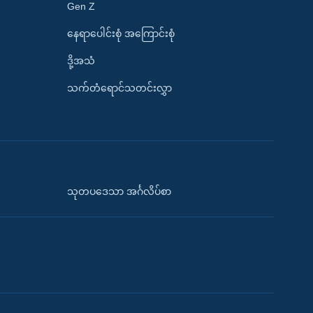
Gen Z
နေရာပေါင်းစုံ အကြောင်းစုံ
ဒို့အသံ
သက်တံရောင်သတင်းလွှာ
သုတပဒေသာ အင်္ဂလိပ်စာ