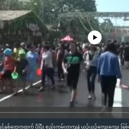
No media source currently availa
ာ အရင်နှစ်တွေကထက် ပိုပြီး စည်းကမ်းတကျနဲ့ ယဉ်ယဉ်ကျေးကျေး ဖြစ