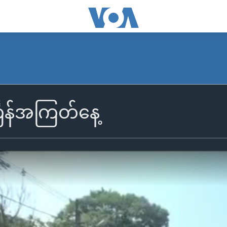
ြန်အကြတ်နေ့