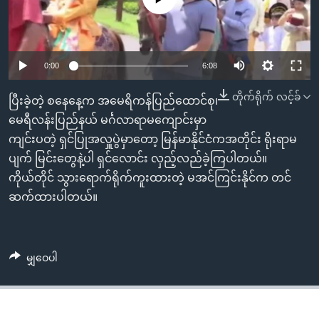
အ
သုတပဒေသာ အင်္ဂလိပ်စာ
ညွန်း
Learning English
စာမျက်နှာ
သို့
ဗွီအိုအေ လူမှုကွန်ယက်များ
0:00
6:08
ကျော်
တိုက်ရိုက် လင့်ခ်
ကြည့်
ပြီးခဲ့တဲ့ စနေနေ့က အမေရိကန်ပြည်ထောင်စု၊
ရန်
မေရီလန်းပြည်နယ် မင်္ဂလာရာမကျောင်းမှာ
ဘာသာစကားများ
ရှာဖွေ
ကျင်းပတဲ့ ရှင်ပြုအလှူပွဲမှာတော့ မြန်မာနိုင်ငံကအတိုင်း ရိုးရာမ
ရန်
ပျက် မြင်းတွေနဲ့ပါ ရှင်လောင်း လှည့်လည်ခဲ့ကြပါတယ်။
နေရာ
ကိုယ်တိုင် သွားရောက်ရိုက်ကူးထားတဲ့ မအင်ကြင်းနိုင်က တင်
သို့
ဆက်ထားပါတယ်။
ကျော်
ရန်
မျှဝေပါ