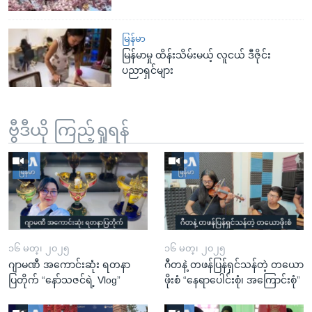
မြန်မာ
မြန်မာမှု ထိန်းသိမ်းမယ့် လူငယ် ဒီဇိုင်း
ပညာရှင်များ
ဗွီဒီယို ကြည့်ရှုရန်
၁၆ မတ္၊ ၂၀၂၅
၁၆ မတ္၊ ၂၀၂၅
ဂျာမဏီ အကောင်းဆုံး ရတနာ
ဂီတနဲ့ တဖန်ပြန်ရှင်သန်တဲ့ တယော
ပြတိုက် “နော်သဇင်ရဲ့ Vlog”
ဖိုးစံ “နေရာပေါင်းစုံ၊ အကြောင်းစုံ”