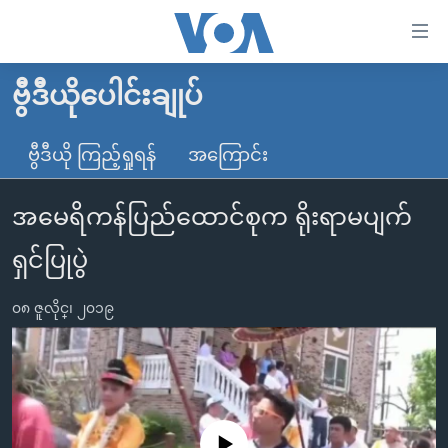
သုံး
ရ
လွယ်ကူ
ဗွီဒီယိုပေါင်းချုပ်
မူလစာမျက်နှာ
စေ
မြန်မာ
ဗွီဒီယို ကြည့်ရှုရန်
အကြောင်း
သည့်
ကမ္ဘာ့သတင်းများ
Link
အမေရိကန်ပြည်ထောင်စုက ရိုးရာမပျက်
ဗွီဒီယို
နိုင်ငံတကာ
များ
သတင်းလွတ်လပ်ခွင့်
အမေရိကန်
ရှင်ပြုပွဲ
ပင်မ
ရပ်ဝန်းတခု လမ်းတခု အလွန်
တရုတ်
အကြောင်းအရာ
၀၈ ဇူလိုင္၊ ၂၀၁၉
သို့
အင်္ဂလိပ်စာလေ့လာမယ်
အစ္စရေး-ပါလက်စတိုင်း
ကျော်
အပတ်စဉ်ကဏ္ဍများ
အမေရိကန်သုံးအီဒီယံ
ကြည့်
ရေဒီယိုနှင့်ရုပ်သံ အချက်အလက်များ
မကြေးမုံရဲ့ အင်္ဂလိပ်စာ
ရေဒီယို
ရန်
ပင်မ
ရေဒီယို/တီဗွီအစီအစဉ်
ရုပ်ရှင်ထဲက အင်္ဂလိပ်စာ
တီဗွီ
No media source currently available