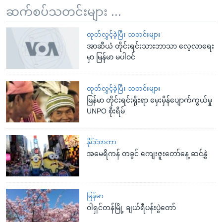
ဆက်စပ်သတင်းများ ...
ထုတ်လွှင့်ခဲ့ပြီး သတင်းများ
အာဆီယံ တိုင်းရင်းသားဘာသာ လေ့လာရေး
မှာ မြန်မာ မပါဝင်
ထုတ်လွှင့်ခဲ့ပြီး သတင်းများ
မြန်မာ တိုင်းရင်းရိုးရာ မှေးမှိန်ပျောက်ကွယ်မှု
UNPO စိုးရိမ်
နိုင်ငံတကာ
အမေရိကန် တခွင် ကျေးဇူးတော်နေ့ ဆင်နွှဲ
မြန်မာ
ဝါရှင်တန်မြို့ ချယ်ရီပန်းပွဲတော်