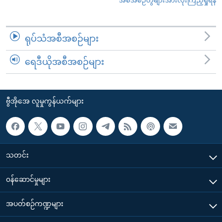
အစီအစဉ်တွဲများအားလုံးကြည့်ရှုရန်
ရုပ်သံအစီအစဉ်များ
ရေဒီယိုအစီအစဉ်များ
ဗွီအိုအေ လူမှုကွန်ယက်များ
သတင်း
၀န်ဆောင်မှုများ
အပတ်စဉ်ကဏ္ဍများ