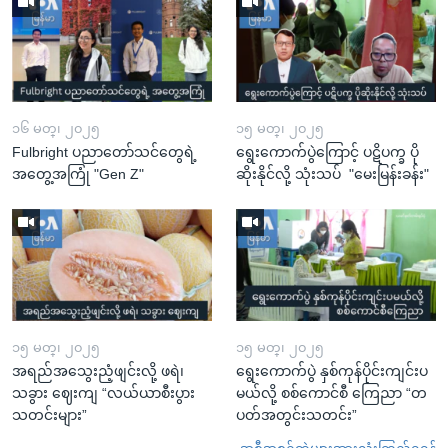
၁၆ မတ္၊ ၂၀၂၅
၁၅ မတ္၊ ၂၀၂၅
Fulbright ပညာတော်သင်တွေရဲ့
ရွေးကောက်ပွဲကြောင့် ပဋိပက္ခ ပို
အတွေ့အကြုံ "Gen Z"
ဆိုးနိုင်လို့ သုံးသပ် "မေးမြန်းခန်း"
၁၅ မတ္၊ ၂၀၂၅
၁၅ မတ္၊ ၂၀၂၅
အရည်အသွေးညံ့ဖျင်းလို့ ဖရဲ၊
ရွေးကောက်ပွဲ နှစ်ကုန်ပိုင်းကျင်းပ
သခွား ဈေးကျ “လယ်ယာစီးပွား
မယ်လို့ စစ်ကောင်စီ ကြေညာ “တ
သတင်းများ”
ပတ်အတွင်းသတင်း”