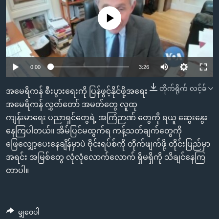
အ
သုတပဒေသာ အင်္ဂလိပ်စာ
ညွန်း
Learning English
No media source currently available
စာမျက်နှာ
သို့
ဗွီအိုအေ လူမှုကွန်ယက်များ
ကျော်
0:00
3:26
ကြည့်
ရန်
တိုက်ရိုက် လင့်ခ်
ဘာသာစကားများ
အမေရိကန် စီးပွားရေးကို ပြန်ဖွင့်နိုင်ဖို့အရေး
ရှာဖွေ
အမေရိကန် လွှတ်တော် အမတ်တွေ လူထု
ရန်
ကျန်းမာရေး ပညာရှင်တွေရဲ့ အကြံဉာဏ် တွေကို ရယူ ဆွေးနွေး
နေရာ
နေကြပါတယ်။ အိမ်ပြင်မထွက်ရ ကန့်သတ်ချက်တွေကို
သို့
ဖြေလျှော့ပေးနေချိန်မှာပဲ ဗိုင်းရပ်စ်ကို တိုက်ဖျက်ဖို့ တိုင်းပြည်မှာ
ကျော်
အရင်း အမြစ်တွေ လုံလုံလောက်လောက် ရှိမရှိကို သိချင်နေကြ
ရန်
တာပါ။
မျှဝေပါ