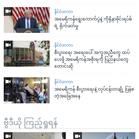
နိုင်ငံတကာ
အမေရိကန်ရွေးကောက်ပွဲနဲ့ ကိုရိုနာဗိုင်းရပ်စ်
ရဲ့ ရိုက်ခတ်မှု
နိုင်ငံတကာ
စီးပွားရေး အရေးပေါ် အကူအညီတွေ ထပ်
ပေးဖို့ အမေရိကန်အစိုးရကို ပြည်နယ်တွေ
တောင်းဆို
နိုင်ငံတကာ
အမေရိကန် စီးပွားရေးနဲ့ လုပ်ငန်းတချို့ ပြန်စ
တဲ့အခြေအနေ
ဗွီဒီယို ကြည့်ရှုရန်