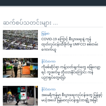
ဆက်စပ်သတင်းများ ...
မြန်မာ
COVID-19 ကြောင့် စီးပွားရေးနဲ့ ကုန်
ထုတ်လုပ်ငန်းထိခိုက်မှု UMFCCI စစ်တမ်း
ကောက်ယူ
နိုင်ငံတကာ
ကိုဗစ်ဆိုင်ရာ ကန့်သတ်ချက်တွေ ဖြေလျော့
ရင် ကူးစက်မှု တိုးလာနိုင်ကြောင်း ကန်
ပညာရှင်တွေပြော
နိုင်ငံတကာ
အမေရိကန်မှာ စီးပွားရေးလုပ်ငန်းတွေ ပြန်ဖွင့်
မယ့်အပေါ် မြန်မာလုပ်ငန်းရှင်တချို့အမြင်