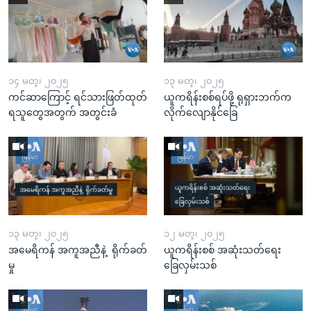
၁၄ မတ္၊ ၂၀၂၅
၁၃ မတ္၊ ၂၀၂၅
ကင်ဆာကြောင့် ရင်သားဖြတ်ထုတ်
ယူကရိန်းစစ်ရပ်ဖို့ ရုရှားဘက်က
ရသူတွေအတွက် အတွင်းခံ
လိုက်လျောနိုင်ခြေ
၁၃ မတ္၊ ၂၀၂၅
၁၂ မတ္၊ ၂၀၂၅
အမေရိကန် အကူအညီနဲ့ ရိုက်ခတ်
ယူကရိန်းစစ် အဆုံးသတ်ရေး
မှု
ခြေလှမ်းသစ်