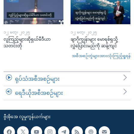
၁၂ မတ္၊ ၂၀၂၅
၁၂ မတ္၊ ၂၀၂၅
လူကြည့်များဆိုရှယ်မီဒီယာ
ချာဂိုကျွန်းများ မောရစ်ရှသို့
သတင်းတို
လွှဲပြောင်းမည်ကို ဆန့်ကျင်
အစီအစဉ်တွဲများအားလုံးကြည့်ရှုရန်
ရုပ်သံအစီအစဉ်များ
ရေဒီယိုအစီအစဉ်များ
ဗွီအိုအေ လူမှုကွန်ယက်များ