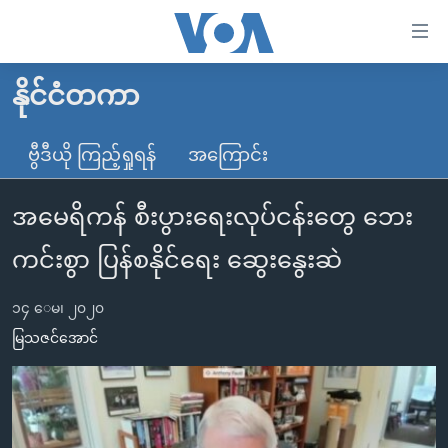
သုံး
ရ
လွယ်ကူ
နိုင်ငံတကာ
မူလစာမျက်နှာ
စေ
မြန်မာ
ဗွီဒီယို ကြည့်ရှုရန်
အကြောင်း
သည့်
ကမ္ဘာ့သတင်းများ
Link
အမေရိကန် စီးပွားရေးလုပ်ငန်းတွေ ဘေး
ဗွီဒီယို
နိုင်ငံတကာ
များ
သတင်းလွတ်လပ်ခွင့်
အမေရိကန်
ကင်းစွာ ပြန်စနိုင်ရေး ဆွေးနွေးဆဲ
ပင်မ
ရပ်ဝန်းတခု လမ်းတခု အလွန်
တရုတ်
အကြောင်းအရာ
၁၄ ေမ၊ ၂၀၂၀
သို့
အင်္ဂလိပ်စာလေ့လာမယ်
အစ္စရေး-ပါလက်စတိုင်း
မြသဇင်အောင်
ကျော်
အပတ်စဉ်ကဏ္ဍများ
အမေရိကန်သုံးအီဒီယံ
ကြည့်
ရေဒီယိုနှင့်ရုပ်သံ အချက်အလက်များ
မကြေးမုံရဲ့ အင်္ဂလိပ်စာ
ရေဒီယို
ရန်
ပင်မ
ရေဒီယို/တီဗွီအစီအစဉ်
ရုပ်ရှင်ထဲက အင်္ဂလိပ်စာ
တီဗွီ