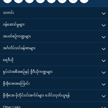
သတင်း
၀န်ဆောင်မှုများ
အပတ်စဉ်ကဏ္ဍများ
အင်္ဂလိပ်သင်ခန်းစာများ
ရေဒီယို
ရုပ်သံအစီအစဉ်နှင့် ဗွီဒီယိုကဏ္ဍများ
ဗွီအိုအေအကြောင်း
ဗွီအိုအေ မိုဘိုင်းလ်အက်ပ်များ ဒေါင်းလုတ်ယူရန်
Other Links