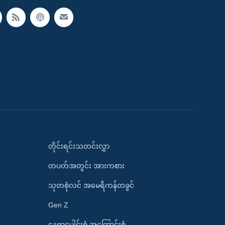
တိုင်းရင်းသတင်းလွှာ
တပတ်အတွင်း အားကစား
သုတစုံလင် အမေရိကန်တခွင်
Gen Z
နေရာပေါင်းစုံ အကြောင်းစုံ