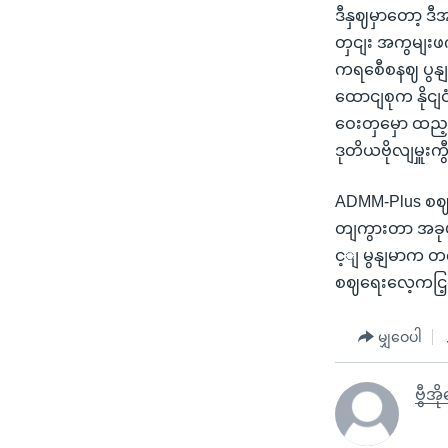
ဒီနှဈမှာတော့ ဒီ
တှငျး အကွမျးဖက
ကရစေီစနဈ ပွနျ
ထောငျစုက နိုငျ
ဝေးတှမှော ထည့
ဒုတိယဗိုလျမှူး
ADMM-Plus စဈ
တျကွားတာ အခု
င့ျ မွနျမာက တက
စဈရေးလေ့ကငြ့ျမ
မျှဝေပါ
ဗွီအိ