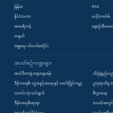
မြန်မာ
RSS
နိုင်ငံတကာ
ပေါ့ဒ်ကတ်စ်
အမေရိကန်
နေ့စဉ်အီးမေ
တရုတ်
အစ္စရေး-ပါလက်စတိုင်း
အပတ်စဉ်ကဏ္ဍများ
အယ်ဒီတာနဲ့ ဆွေးနွေးခန်း
သိပ္ပံနဲ့နည်း
ဒီမိုကရေစီ၊ လူ့အခွင့်အရေးနှင့် ခေတ်ပြိုင်ကမ္ဘာ
ဥတုရာသီနဲ့ 
သတင်းသုံးသပ်ချက်
စီးပွားရေး
ဒီမိုကရေစီရေးရာ
တပတ်အတွင်
အမေရိကန်နိုင်ငံရေး
လယ်ယာစီးပွ