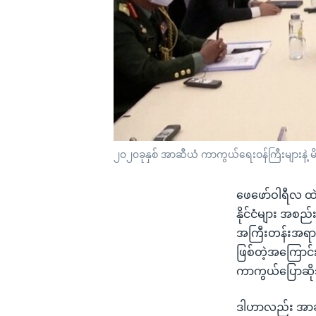
၂၀၂၀ခုနှစ် အာဆီယံ ကာကွယ်ရေးဝန်ကြီးများနဲ့ 
ဖေဖော်ဝါရီလ ထဲ
နိုင်ငံများ အစ
အကြီးတန်းအရာရ
ဖြစ်တဲ့အကြောင်း
ကာကွယ်ပြောဆို
ဒါဟာလည်း အာဆီယံအ