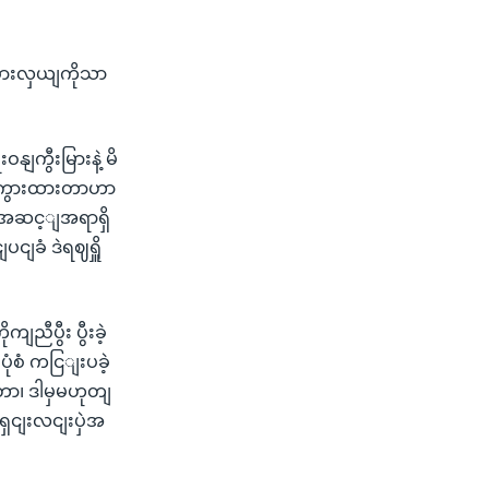
ားလှယျကိုသာ
ကွီးမြားနဲ့ မိ
တျကွားထားတာဟာ
းအဆင့ျအရာရှိ
ငျခံ ဒဲရဈရှိူ
ညီပွီး ပွီးခဲ့
ုံစံ ကငြျးပခဲ့
ာ၊ ဒါမှမဟုတျ
ရှငျးလငျးပှဲအ