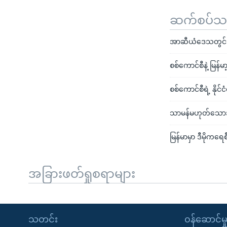
ဆက်စပ်သတင
အာဆီယံဒေသတွင်း 
စစ်ကောင်စီနဲ့ မြန်မ
စစ်ကောင်စီရဲ့ နို
သာမန်မဟုတ်သောအခ
မြန်မာမှာ ဒီမိုကရ
အခြားဖတ်ရှုစရာများ
သတင်း
၀န်ဆောင်မှ