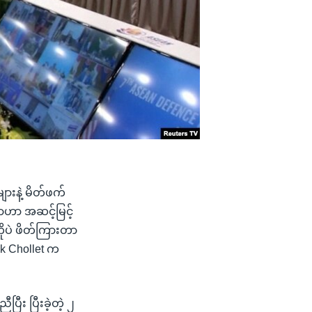
ားနဲ့ မိတ်ဖက်
ာဟာ အဆင့်မြင့်
ုပဲ ဖိတ်ကြားတာ
ek Chollet က
ြီး ပြီးခဲ့တဲ့ ၂