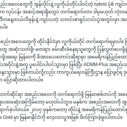
်းအဝေးတွေကို အွန်လိုင်းနဲ့ လူကိုယ်တိုင်ပါဝင်တဲ့ hybrid ပုံစံ ကျင
ဘက်က လုပ်ငန်း အဆင့်အရာရှိတွေပဲ တက်ရောက်တာ၊ ဒါမှမဟုတ် လုံး
 ‌ဒီကနေ့တယ်လီဖုန်းနဲ့ ကျင်းပတဲ့ သတင်းစာရှင်းလင်းပွဲအတွင်းမှာ အတိ
ာပါ။
အစည်းအဝေးတွေကို ထိုင်းနိုင်ငံမှာ လူကိုယ်တိုင် တက်ရောက်ရမှာပါ။ မြန
အဆုံးသတ်ဖို့၊ မတရား ဖမ်းဆီးခံနေရသူတွေကို ပြန်လွှတ်ပေးဖို့နဲ့
ုံးဖို့အရေး မြန်မာကို ဖိအားပေးတောင်းဆိုရာမှာ အမေရိကန်ပြည်ထေ
်းအဝိုင်းနဲ့အတူ ပူပေါင်းပါဝင်သွားမှာ ဖြစ်ပြီး ADMM-Plus အစည်
ွေးသွားမှာ ဖြစ်တယ်လို့လည်း ကာကွယ်ရေးဝန်ကြီးဌာန ပြောခွင့်ရ ဒုတ
 က ပြောဆိုထားပါတယ်။
ဘက်ဆိုင်ရာ အစည်းအဝေးကို တက်ရောက်ဖို့ မြန်မာစစ်တပ်ကို အ
ုပထမဆုံးအကြိမ်တော့ မဟုတ်ပါဘူး။ မနှစ်က အစည်းအဝေးကို အွန
က်ခဲ့ပါတယ်။ ၂၀၁၇ ခုနှစ်ကတော့ ထိုင်းနဲ့ အမေရိကန်ပြည်ထောင်စု 
ra Gold မှာ မြန်မာနိုင်ငံကို လေ့လာသူအဖြစ် ဖိတ်ကြားခဲ့ဖူးပါတယ်။