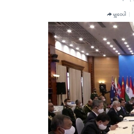
သုတပဒေသာ အင်္ဂလိပ်စာ
အ
ညွန်း
မျှဝေပါ
စာမျက်နှာ
သို့
ကျော်
ကြည့်
ရန်
ရှာဖွေ
ရန်
နေရာ
သို့
ကျော်
ရန်