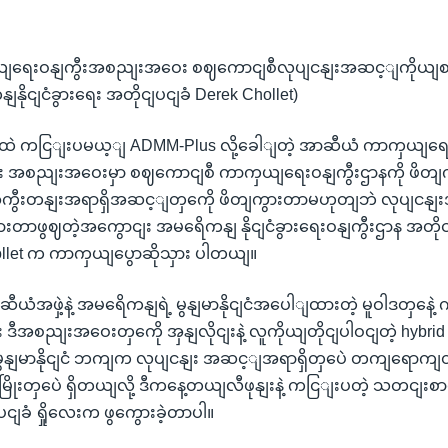
ရေးဝနျကွီးအစညျးအဝေး စဈကောငျစီလုပျငနျးအဆင့ျကိုယျစ
နျနိုငျငံခွားရေး အတိုငျပငျခံ Derek Chollet)
ဲ ကငြျးပမယ့ျ ADMM-Plus လို့ခေါျတဲ့ အာဆီယံ ကာကှယျရေးဝနျ
ြား အစညျးအဝေးမှာ စဈကောငျစီ ကာကှယျရေးဝနျကွီးဌာနကို ဖိ
ကွီးတနျးအရာရှိအဆင့ျတှကေို ဖိတျကွားတာမဟုတျဘဲ လုပျငနျ
ားတာဖွဈတဲ့အကွောငျး အမရေိကနျ နိုငျငံခွားရေးဝနျကွီးဌာန အတိုငျပ
llet က ကာကှယျပွောဆိုသှား ပါတယျ။
အဖှဲ့နဲ့ အမရေိကနျရဲ့ မွနျမာနိုငျငံအပေါျထားတဲ့ မူဝါဒတှနေဲ့ ကိုကျ
 ဒီအစညျးအဝေးတှကေို အှနျလိုငျးနဲ့ လူကိုယျတိုငျပါဝငျတဲ့ hybrid ပ
နျမာနိုငျငံ ဘကျက လုပျငနျး အဆင့ျအရာရှိတှပေဲ တကျရောကျတ
ုးတှပေဲ ရှိတယျလို့ ‌ဒီကနေ့တယျလီဖုနျးနဲ့ ကငြျးပတဲ့ သတငျးစာ
ပငျခံ ရှိုလေးက ဖွကွေားခဲ့တာပါ။