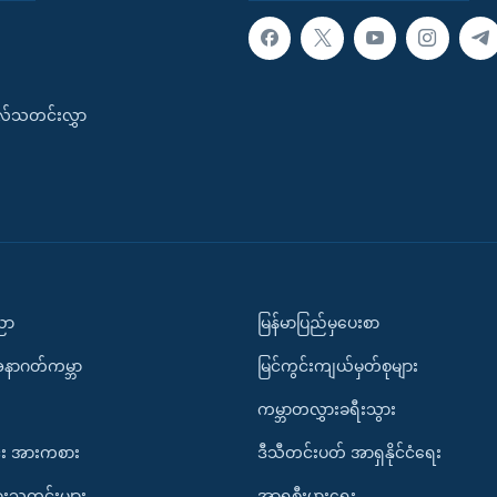
းလ်သတင်းလွှာ
ပညာ
မြန်မာပြည်မှပေးစာ
အနာဂတ်ကမ္ဘာ
မြင်ကွင်းကျယ်မှတ်စုများ
ကမ္ဘာတလွှားခရီးသွား
း အားကစား
ဒီသီတင်းပတ် အာရှနိုင်ငံရေး
ားသတင်းများ
အာရှစီးပွားရေး