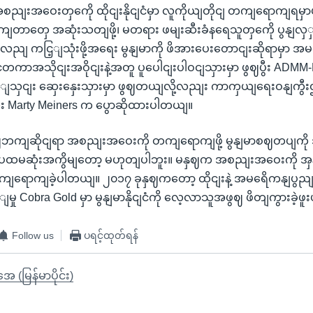
အစညျးအဝေးတှကေို ထိုငျးနိုငျငံမှာ လူကိုယျတိုငျ တကျရောကျရမှာပါ။
ျတာတှေ အဆုံးသတျဖို့၊ မတရား ဖမျးဆီးခံနရေသူတှကေို ပွနျလှှတျပေး
လညျ ကငြ့ျသုံးဖို့အရေး မွနျမာကို ဖိအားပေးတောငျးဆိုရာမှာ အ
ငံတကာအသိုငျးအဝိုငျးနဲ့အတူ ပူပေါငျးပါဝငျသှားမှာ ဖွဈပွီး AD
ျသှငျး ဆှေးနှေးသှားမှာ ဖွဈတယျလို့လညျး ကာကှယျရေးဝနျကွီးဌ
ကွီး Marty Meiners က ပွောဆိုထားပါတယျ။
ဘကျဆိုငျရာ အစညျးအဝေးကို တကျရောကျဖို့ မွနျမာစဈတပျကို
ပထမဆုံးအကွိမျတော့ မဟုတျပါဘူး။ မနှဈက အစညျးအဝေးကို အ
ျရောကျခဲ့ပါတယျ။ ၂၀၁၇ ခုနှဈကတော့ ထိုငျးနဲ့ အမရေိကနျပွညျထ
ှု Cobra Gold မှာ မွနျမာနိုငျငံကို လေ့လာသူအဖွဈ ဖိတျကွားခဲ့ဖ
Follow us
ပရင့်ထုတ်ရန်
ုအေ (မြန်မာပိုင်း)