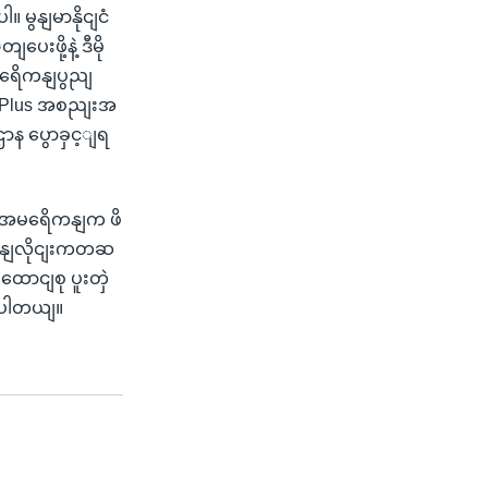
 မွနျမာနိုငျငံ
ဖို့နဲ့ ဒီမို
မရေိကနျပွညျ
MM-Plus အစညျးအ
ာန ပွောခှင့ျရ
 အမရေိကနျက ဖိ
ှနျလိုငျးကတဆ
ောငျစု ပူးတှဲ
ူးပါတယျ။