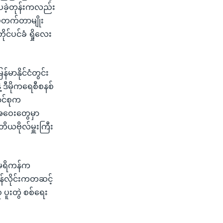
်းပခဲ့တုန်းကလည်း
ဝမတက်တာမျိုး
ုင်ပင်ခံ ရှိုလေး
်မာနိုင်ငံတွင်း
 ဒီမိုကရေစီစနစ်
ာင်စုက
းအဝေးတွေမှာ
ိယဗိုလ်မှူးကြီး
မေရိကန်က
်လိုင်းကတဆင့်
ပူးတွဲ စစ်ရေး