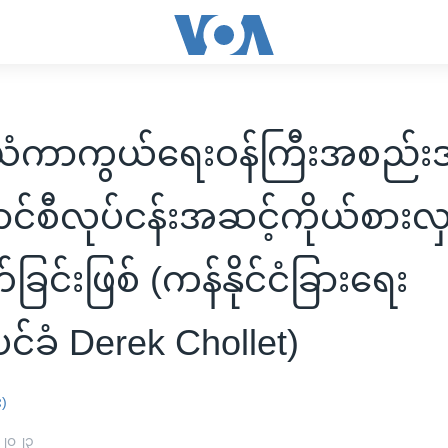
ံကာကွယ်ရေးဝန်ကြီးအစည်း
င်စီလုပ်ငန်းအဆင့်ကိုယ်စားလှ
ခြင်းဖြစ် (ကန်နိုင်ငံခြားရေး
ပင်ခံ Derek Chollet)
း)
 ၂၀၂၃