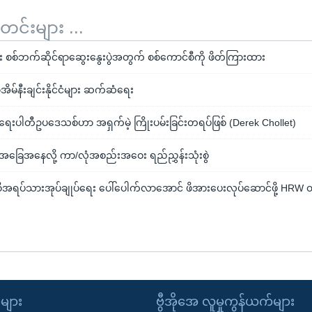
်းများ ...
စစ်ဘက်ဆိုင်ရာဆွေးနွေးပွဲအတွက် စစ်ကောင်စီကို ဖိတ်ကြားထား
ာ့အိမ်နီးချင်းနိုင်ငံများ ဆက်ဆံရေး
င်ငံရေးပါတီဥပဒေသစ်ဟာ အရှက်မဲ့ ကြိုးပမ်းခြင်းတရပ်ဖြစ် (Derek Chollet)
ြေအနေလို့ ကာ/လုံအစည်းအဝေး ရည်ညွှန်းသုံးစွဲ
ေစီအရပ်သားအုပ်ချုပ်ရေး ပေါ်ပေါက်လာအောင် ဖိအားပေးလုပ်ဆောင်ဖို့ HRW တ
ုများ
ဗွီအိုအေ လူမှုကွန်ယက်များ