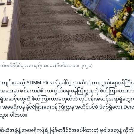
မိတ်ဖက်နိုင်ငံများ အစည်းအဝေး (ဒီဇင်ဘာ ၁၀၊ ၂၀၂၀)
 ကျင်းပမယ့် ADMM-Plus လို့ခေါ်တဲ့ အာဆီယံ ကာကွယ်ရေးဝန်ကြီးမျ
ည်းအဝေးမှာ စစ်ကောင်စီ ကာကွယ်ရေးဝန်ကြီးဌာနကို ဖိတ်ကြားထားတ
ှိအဆင့်တွေကို ဖိတ်ကြားတာမဟုတ်ဘဲ လုပ်ငန်းအဆင့်အရာရှိတွေကိ
 အမေရိကန် နိုင်ငံခြားရေးဝန်ကြီးဌာန အတိုင်ပင်ခံ ဒဲရစ်ရှိူလေး Der
သွား ပါတယ်။
ဖွဲ့နဲ့ အမေရိကန်ရဲ့ မြန်မာနိုင်ငံအပေါ်ထားတဲ့ မူဝါဒတွေနဲ့ ကိုက်ညီပ