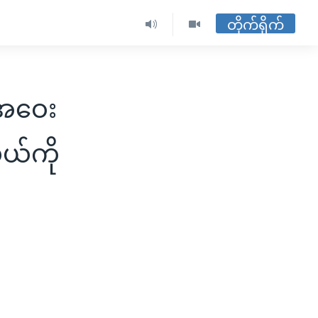
တိုက်ရိုက်
အဝေး
ယ်ကို