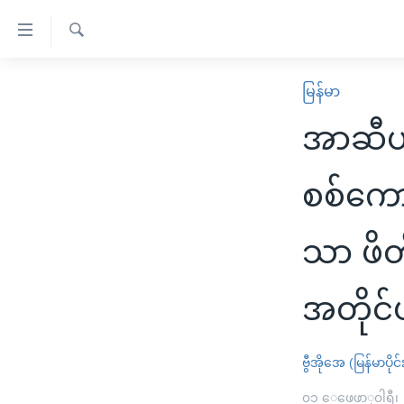
သုံး
ရ
ရှာဖွေ
လွယ်ကူ
မူလစာမျက်နှာ
မြန်မာ
ရ
စေ
မြန်မာ
လာ
အာဆီယ
သည့်
ဒ်
ကမ္ဘာ့သတင်းများ
Link
ဗွီဒီယို
နိုင်ငံတကာ
စစ်ကော
များ
သတင်းလွတ်လပ်ခွင့်
အမေရိကန်
ပင်မ
သာ ဖိတ်
ရပ်ဝန်းတခု လမ်းတခု အလွန်
တရုတ်
အကြောင်းအရာ
အင်္ဂလိပ်စာလေ့လာမယ်
အစ္စရေး-ပါလက်စတိုင်း
သို့
အတိုင်
အပတ်စဉ်ကဏ္ဍများ
အမေရိကန်သုံးအီဒီယံ
ကျော်
ကြည့်
ရေဒီယိုနှင့်ရုပ်သံ အချက်အလက်များ
မကြေးမုံရဲ့ အင်္ဂလိပ်စာ
ရေဒီယို
ရန်
ဗွီအိုအေ (မြန်မာပိုင်
ရေဒီယို/တီဗွီအစီအစဉ်
ရုပ်ရှင်ထဲက အင်္ဂလိပ်စာ
တီဗွီ
ပင်မ
၀၁ ေဖေဖာ္၀ါရီ၊