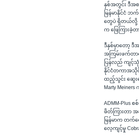
နှစ်အတွင်း ဒီအစည
မြန်မာနိုင်ငံ 
တွေပဲ ရှိတယ်လို့
က ဖြေကြားခဲ့တ
ဒီနှစ်မှာတော့ ဒီ
အကြမ်းဖက်တာတွေ 
ပြန်လည် ကျင့်သ
နိုင်ငံတကာအသိုင
ထည့်သွင်း ဆွေးန
Marty Meiners
ADMM-Plus စစ်
ဖိတ်ကြားတာ အခ
မြန်မာက တက်ရော
လေ့ကျင့်မှု Cob