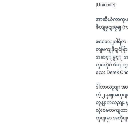
[Unicode]
အာဆီယံကာကှယျ
ဖိတျခွငျးဖွဈ (က
ဖဖေောျဝါရီလ ထ
တျဖကျနိုငျငံမ
အဆင့ျမွင့ျ အ
တှကေိုပဲ ဖိတျကွ
လေး Derek Cho
ဒါဟာလညျး အာဆီယံ
တဲ့ ၂ နှဈအတှငျး
တုနျးကလညျး မွ
လုံးဝမတကျတာမြိ
တှငျးမှာ အတိုငျ